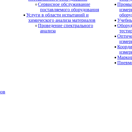
Сервисное обслуживание
Промы
поставляемого оборудования
измер
Услуги в области испытаний и
обору
химического анализа материалов
Учебны
Проведение спектрального
Оборуд
анализа
тести
Оптиче
измер
Коорди
измер
Маркир
Пневм
лов