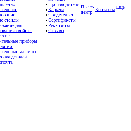
шленно-
Производители
Пресс-
Ещё
ительное
Карьера
Контакты
центр
дование
Свидетельства
е стенды
Сертификаты
ование для
Реквизиты
рования свойств
Отзывы
ские
ительные приборы
натно-
ительные машины
овка деталей
опочта