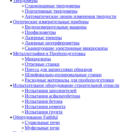
Твердомеры
Стационарные твердомеры
Портативные твердомеры
Автоматические линии измерения твердости
Оптические измерительные приборы
Видеоизмерительные машины
Профилометры
Лазерные трекеры
Лазерные интерферометры
Сканирующие электронные микроскопы
Металлография и Пробоподготовка
Микроскопы
Отрезные станки
Пресса для запрессовки образцов
Шлифовально-полировальные станки
Расходные материалы для пробоподготовки
Испытательное оборудование строительной отрасли
Испытания заполнителей
Испытания асфальтобетона
Испытания бетона
Испытания цемента
Испытания грунта
Оборудование Faithful
Сушильные печи
Муфельные печи