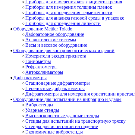
Приборы для измерения коэффициента трения
Приборы для измерения толщины пленок
Приборы для определения герметичности
Приборы для анализа газовой среды в упаковке
Приборы для определения липкости
Оборудование Mettler Toledo
Лабораторное оборудование
Аналитические системы
Весы и весовое оборудование
Оборудование для контроля оптических изделий
Измерители эксцентриситета
Гониометры
Рефрактометры
Автоколлиматоры
Дифрактометры
Стационарные дифрактометры
Переносные дифрактометры
Дифрактометры для измерения ориентации кристал
Оборудование для испытаний на вибрацию и удары
Вибростенды
Ударные стенды
Высокоскоростные ударные стенды
Стенды для испытаний на транспортную тряску
Стенды для испытаний на падение
Экономичные вибростенды