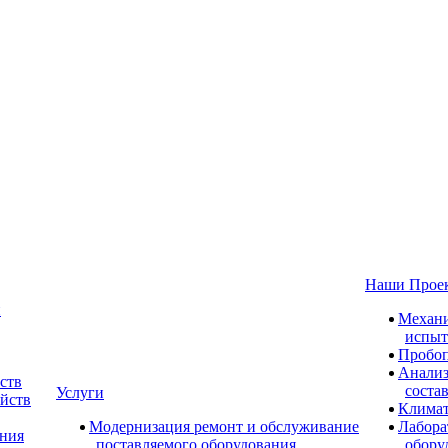
Наши Прое
и
Механи
испыт
Пробоп
Анализ
ств
соста
Услуги
ойств
Климат
Модернизация ремонт и обслуживание
Лабора
ания
поставляемого оборудования
обору