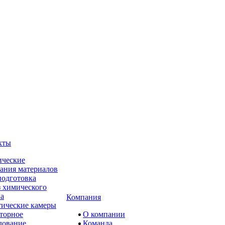
кты
ческие
ания материалов
одготовка
 химического
ва
Компания
ические камеры
торное
О компании
дование
Команда