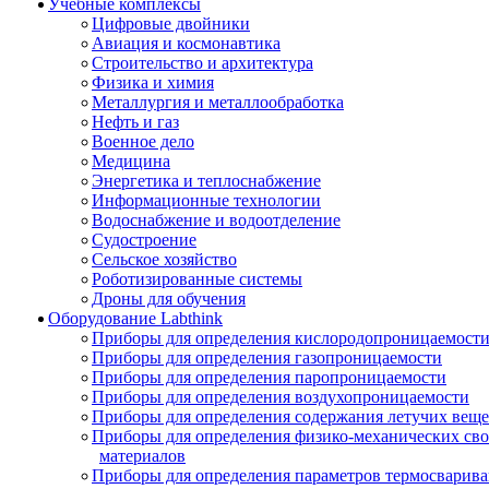
Учебные комплексы
Цифровые двойники
Авиация и космонавтика
Строительство и архитектура
Физика и химия
Металлургия и металлообработка
Нефть и газ
Военное дело
Медицина
Энергетика и теплоснабжение
Информационные технологии
Водоснабжение и водоотделение
Судостроение
Сельское хозяйство
Роботизированные системы
Дроны для обучения
Оборудование Labthink
Приборы для определения кислородопроницаемост
Приборы для определения газопроницаемости
Приборы для определения паропроницаемости
Приборы для определения воздухопроницаемости
Приборы для определения содержания летучих веще
Приборы для определения физико-механических св
материалов
Приборы для определения параметров термосварив