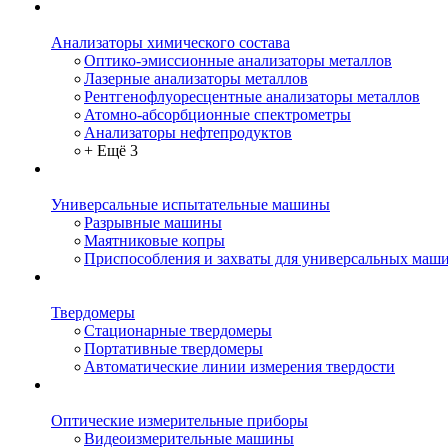
Анализаторы химического состава
Оптико-эмиссионные анализаторы металлов
Лазерные анализаторы металлов
Рентгенофлуоресцентные анализаторы металлов
Атомно-абсорбционные спектрометры
Анализаторы нефтепродуктов
+ Ещё 3
Универсальные испытательные машины
Разрывные машины
Маятниковые копры
Приспособления и захваты для универсальных маш
Твердомеры
Стационарные твердомеры
Портативные твердомеры
Автоматические линии измерения твердости
Оптические измерительные приборы
Видеоизмерительные машины