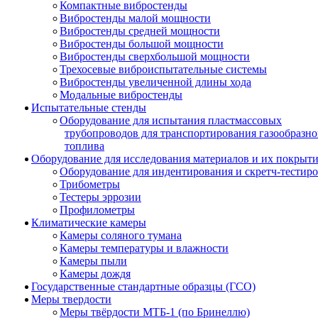
Компактные вибростенды
Вибростенды малой мощности
Вибростенды средней мощности
Вибростенды большой мощности
Вибростенды сверхбольшой мощности
Трехосевые виброиспытательные системы
Вибростенды увеличенной длины хода
Модальные вибростенды
Испытательные стенды
Оборудование для испытания пластмассовых
трубопроводов для транспортирования газообразно
топлива
Оборудование для исследования материалов и их покрыт
Оборудование для индентирования и скретч-тестир
Трибометры
Тестеры эррозии
Профилометры
Климатические камеры
Камеры соляного тумана
Камеры температуры и влажности
Камеры пыли
Камеры дождя
Государственные стандартные образцы (ГСО)
Меры твердости
Меры твёрдости МТБ-1 (по Бринеллю)