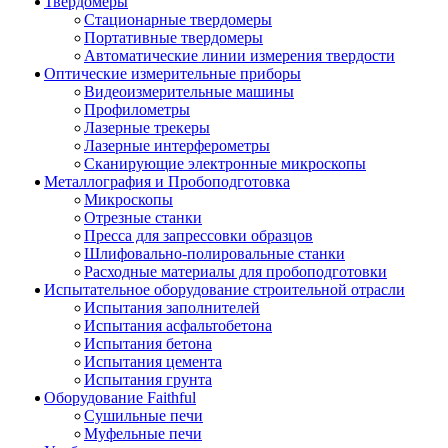
Твердомеры
Стационарные твердомеры
Портативные твердомеры
Автоматические линии измерения твердости
Оптические измерительные приборы
Видеоизмерительные машины
Профилометры
Лазерные трекеры
Лазерные интерферометры
Сканирующие электронные микроскопы
Металлография и Пробоподготовка
Микроскопы
Отрезные станки
Пресса для запрессовки образцов
Шлифовально-полировальные станки
Расходные материалы для пробоподготовки
Испытательное оборудование строительной отрасли
Испытания заполнителей
Испытания асфальтобетона
Испытания бетона
Испытания цемента
Испытания грунта
Оборудование Faithful
Сушильные печи
Муфельные печи