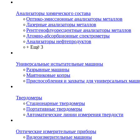
Анализаторы химического состава
Оптико-эмиссионные анализаторы металлов
Лазерные анализаторы металлов
Рентгенофлуоресцентные анализаторы металлов
Атомно-абсорбционные спектрометры
Анализаторы нефтепродуктов
+ Ещё 3
Универсальные испытательные машины
Разрывные машины
Маятниковые копры
Приспособления и захваты для универсальных маш
Твердомеры
Стационарные твердомеры
Портативные твердомеры
Автоматические линии измерения твердости
Оптические измерительные приборы
Видеоизмерительные машины