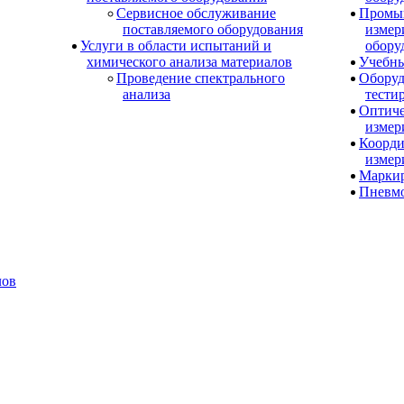
Сервисное обслуживание
Промы
поставляемого оборудования
измер
Услуги в области испытаний и
обору
химического анализа материалов
Учебны
Проведение спектрального
Оборуд
анализа
тести
Оптиче
измер
Коорди
измер
Маркир
Пневм
лов