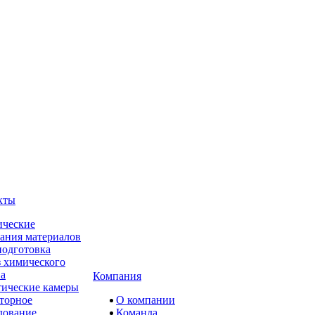
кты
ческие
ания материалов
одготовка
 химического
ва
Компания
ические камеры
торное
О компании
дование
Команда