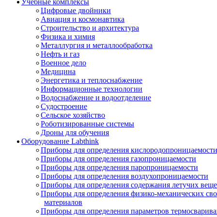
Учебные комплексы
Цифровые двойники
Авиация и космонавтика
Строительство и архитектура
Физика и химия
Металлургия и металлообработка
Нефть и газ
Военное дело
Медицина
Энергетика и теплоснабжение
Информационные технологии
Водоснабжение и водоотделение
Судостроение
Сельское хозяйство
Роботизированные системы
Дроны для обучения
Оборудование Labthink
Приборы для определения кислородопроницаемост
Приборы для определения газопроницаемости
Приборы для определения паропроницаемости
Приборы для определения воздухопроницаемости
Приборы для определения содержания летучих веще
Приборы для определения физико-механических св
материалов
Приборы для определения параметров термосварив