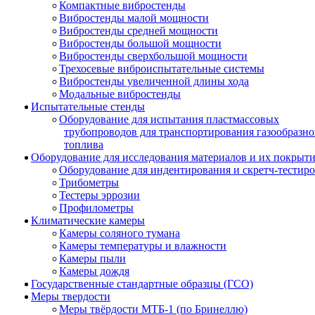
Компактные вибростенды
Вибростенды малой мощности
Вибростенды средней мощности
Вибростенды большой мощности
Вибростенды сверхбольшой мощности
Трехосевые виброиспытательные системы
Вибростенды увеличенной длины хода
Модальные вибростенды
Испытательные стенды
Оборудование для испытания пластмассовых
трубопроводов для транспортирования газообразно
топлива
Оборудование для исследования материалов и их покрыт
Оборудование для индентирования и скретч-тестир
Трибометры
Тестеры эррозии
Профилометры
Климатические камеры
Камеры соляного тумана
Камеры температуры и влажности
Камеры пыли
Камеры дождя
Государственные стандартные образцы (ГСО)
Меры твердости
Меры твёрдости МТБ-1 (по Бринеллю)