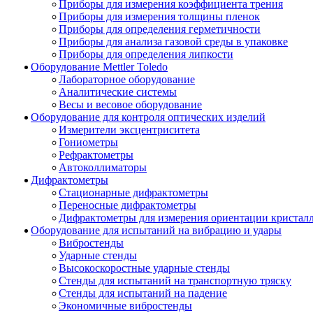
Приборы для измерения коэффициента трения
Приборы для измерения толщины пленок
Приборы для определения герметичности
Приборы для анализа газовой среды в упаковке
Приборы для определения липкости
Оборудование Mettler Toledo
Лабораторное оборудование
Аналитические системы
Весы и весовое оборудование
Оборудование для контроля оптических изделий
Измерители эксцентриситета
Гониометры
Рефрактометры
Автоколлиматоры
Дифрактометры
Стационарные дифрактометры
Переносные дифрактометры
Дифрактометры для измерения ориентации кристал
Оборудование для испытаний на вибрацию и удары
Вибростенды
Ударные стенды
Высокоскоростные ударные стенды
Стенды для испытаний на транспортную тряску
Стенды для испытаний на падение
Экономичные вибростенды