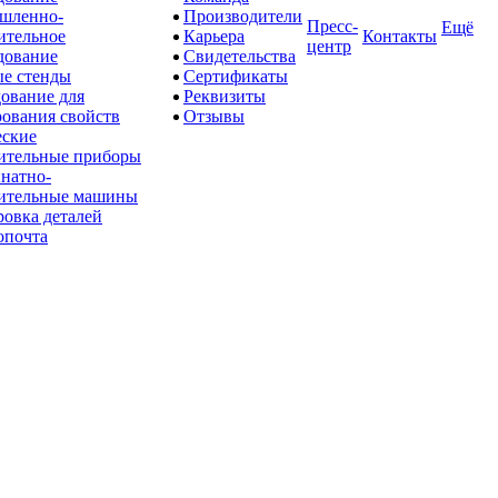
шленно-
Производители
Пресс-
Ещё
ительное
Карьера
Контакты
центр
дование
Свидетельства
е стенды
Сертификаты
ование для
Реквизиты
рования свойств
Отзывы
ские
ительные приборы
натно-
ительные машины
овка деталей
опочта