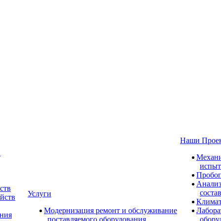
Наши Прое
и
Механи
испыт
Пробоп
Анализ
ств
соста
Услуги
ойств
Климат
Модернизация ремонт и обслуживание
Лабора
ания
поставляемого оборудования
обору