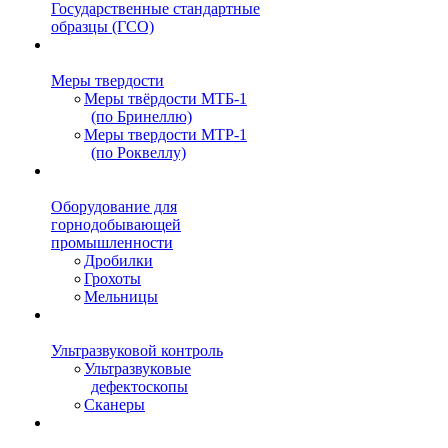
Государственные стандартные
образцы (ГСО)
Меры твердости
Меры твёрдости МТБ-1
(по Бринеллю)
Меры твердости МТР-1
(по Роквеллу)
Оборудование для
горнодобывающей
промышленности
Дробилки
Грохоты
Мельницы
Ультразвуковой контроль
Ультразвуковые
дефектоскопы
Сканеры