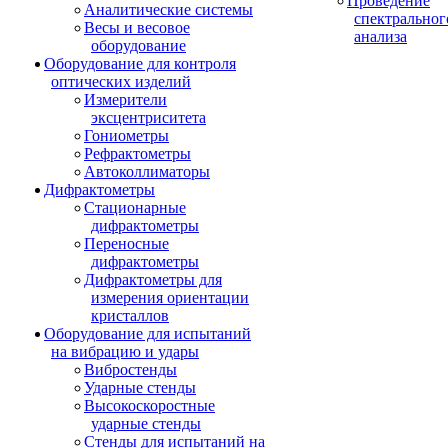
Проведение
Аналитические системы
спектральног
Весы и весовое
анализа
оборудование
Оборудование для контроля
оптических изделий
Измерители
эксцентриситета
Гониометры
Рефрактометры
Автоколлиматоры
Дифрактометры
Стационарные
дифрактометры
Переносные
дифрактометры
Дифрактометры для
измерения ориентации
кристаллов
Оборудование для испытаний
на вибрацию и удары
Вибростенды
Ударные стенды
Высокоскоростные
ударные стенды
Стенды для испытаний на