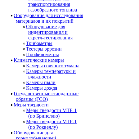
транспортирования
газообразного топлива
Оборудование для исследования
материалов и их покрытий
Оборудование для
индентирования и
скретч-тестирования
Трибометры
Тестеры эррозии
Профилометры
Климатические камеры
Камеры соляного тумана
Камеры температуры и
влажности
Камеры пыли
Камеры дождя
Государственные стандартные
образцы (ГСО)
Меры твердости
Меры твёрдости МТБ-1
(по Бринеллю)
Меры твердости МТР-1
(по Роквеллу)
Оборудование для
горнодобывающей