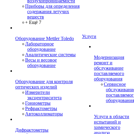
воздухопроницаемости
Приборы для определения
содержания летучих
веществ
+ Ещё 7
Услуги
Оборудование Mettler Toledo
Лабораторное
оборудование
Аналитические системы
Модернизация
Весы и весовое
ремонт и
оборудование
обслуживание
поставляемого
оборудования
Оборудование для контроля
Сервисное
оптических изделий
обслуживани
Измерители
поставляемог
эксцентриситета
оборудовани
Гониометры
Рефрактометры
Автоколлиматоры
Услуги в области
испытаний и
химического
Дифрактометры
анализа