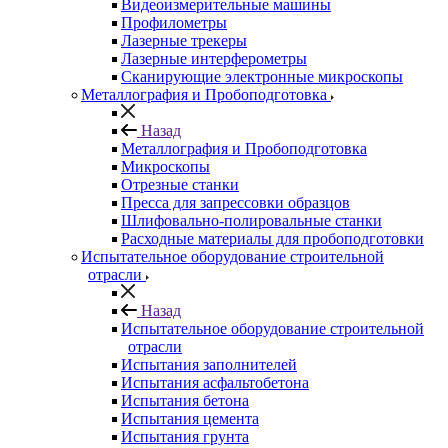
Видеоизмерительные машины
Профилометры
Лазерные трекеры
Лазерные интерферометры
Сканирующие электронные микроскопы
Металлография и Пробоподготовка
Назад
Металлография и Пробоподготовка
Микроскопы
Отрезные станки
Пресса для запрессовки образцов
Шлифовально-полировальные станки
Расходные материалы для пробоподготовки
Испытательное оборудование строительной
отрасли
Назад
Испытательное оборудование строительной
отрасли
Испытания заполнителей
Испытания асфальтобетона
Испытания бетона
Испытания цемента
Испытания грунта