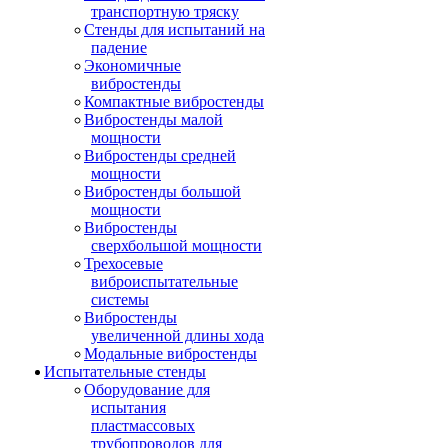
транспортную тряску
Стенды для испытаний на
падение
Экономичные
вибростенды
Компактные вибростенды
Вибростенды малой
мощности
Вибростенды средней
мощности
Вибростенды большой
мощности
Вибростенды
сверхбольшой мощности
Трехосевые
виброиспытательные
системы
Вибростенды
увеличенной длины хода
Модальные вибростенды
Испытательные стенды
Оборудование для
испытания
пластмассовых
трубопроводов для