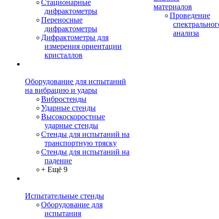
Стационарные
материалов
дифрактометры
Проведение
Переносные
спектральног
дифрактометры
анализа
Дифрактометры для
измерения ориентации
кристаллов
Оборудование для испытаний
на вибрацию и удары
Вибростенды
Ударные стенды
Высокоскоростные
ударные стенды
Стенды для испытаний на
транспортную тряску
Стенды для испытаний на
падение
+ Ещё 9
Испытательные стенды
Оборудование для
испытания