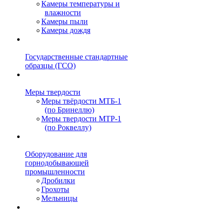
Камеры температуры и
влажности
Камеры пыли
Камеры дождя
Государственные стандартные
образцы (ГСО)
Меры твердости
Меры твёрдости МТБ-1
(по Бринеллю)
Меры твердости МТР-1
(по Роквеллу)
Оборудование для
горнодобывающей
промышленности
Дробилки
Грохоты
Мельницы