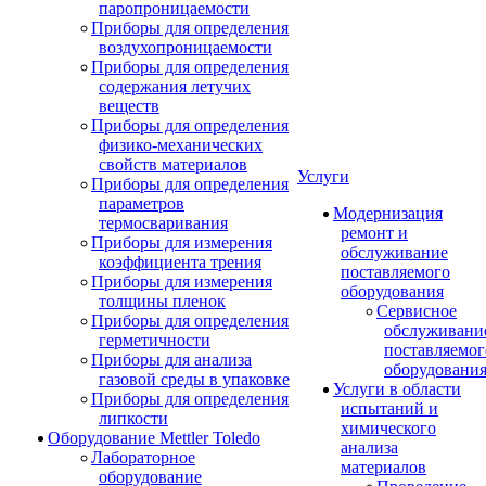
паропроницаемости
Приборы для определения
воздухопроницаемости
Приборы для определения
содержания летучих
веществ
Приборы для определения
физико-механических
свойств материалов
Услуги
Приборы для определения
параметров
Модернизация
термосваривания
ремонт и
Приборы для измерения
обслуживание
коэффициента трения
поставляемого
Приборы для измерения
оборудования
толщины пленок
Сервисное
Приборы для определения
обслуживани
герметичности
поставляемог
Приборы для анализа
оборудовани
газовой среды в упаковке
Услуги в области
Приборы для определения
испытаний и
липкости
химического
Оборудование Mettler Toledo
анализа
Лабораторное
материалов
оборудование