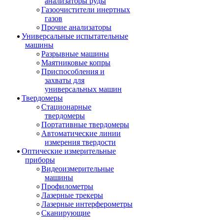
анализаторы руды
Газоочистители инертных
газов
Прочие анализаторы
Универсальные испытательные
машины
Разрывные машины
Маятниковые копры
Приспособления и
захваты для
универсальных машин
Твердомеры
Стационарные
твердомеры
Портативные твердомеры
Автоматические линии
измерения твердости
Оптические измерительные
приборы
Видеоизмерительные
машины
Профилометры
Лазерные трекеры
Лазерные интерферометры
Сканирующие