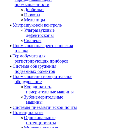
промышленности
Дробилки
Грохоты
Мельницы
Ультразвуковой контроль
Ультразвуковые
дефектоскопы
Сканеры
Промышленная рентгеновская
пленка
Термобумага для
регистрирующих приборов
Система обнаружения
подземных объектов
Промышленно-измерительное
оборудование
Координатно-
измерительные машины
Зубоизмерительные
машины
Системы пневматической почты
Потенциостаты
Одноканальные
потенциостаты
Многоканальные