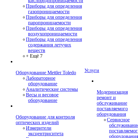
кислородопроницаемости
Приборы для определения
газопроницаемости
Приборы для определения
паропроницаемости
Приборы для определения
воздухопроницаемости
Приборы для определения
содержания летучих
веществ
+ Ещё 7
Услуги
Оборудование Mettler Toledo
Лабораторное
оборудование
Аналитические системы
Модернизация
Весы и весовое
ремонт и
оборудование
обслуживание
поставляемого
оборудования
Оборудование для контроля
Сервисное
оптических изделий
обслуживани
Измерители
поставляемог
эксцентриситета
оборудовани