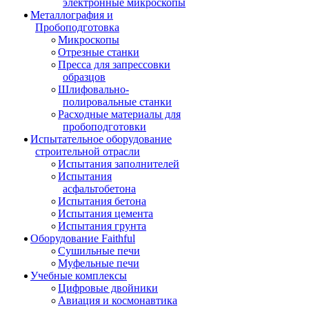
электронные микроскопы
Металлография и
Пробоподготовка
Микроскопы
Отрезные станки
Пресса для запрессовки
образцов
Шлифовально-
полировальные станки
Расходные материалы для
пробоподготовки
Испытательное оборудование
строительной отрасли
Испытания заполнителей
Испытания
асфальтобетона
Испытания бетона
Испытания цемента
Испытания грунта
Оборудование Faithful
Сушильные печи
Муфельные печи
Учебные комплексы
Цифровые двойники
Авиация и космонавтика