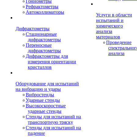
Гониометры
Рефрактометры
Автоколлиматоры
Услуги в области
испытаний и
химического
Дифрактометры
анализа
Стационарные
материалов
дифрактометры
Проведение
Переносные
спектральног
дифрактометры
анализа
Дифрактометры для
измерения ориентации
кристаллов
Оборудование для испытаний
на вибрацию и удары
Вибростенды
Ударные стенды
Высокоскоростные
ударные стенды
Стенды для испытаний на
транспортную тряску
Стенды для испытаний на
падение