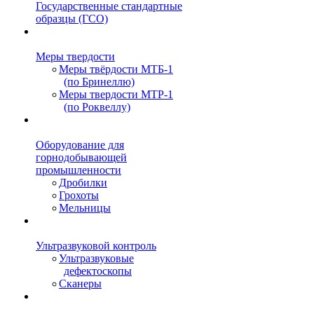
Государственные стандартные
образцы (ГСО)
Меры твердости
Меры твёрдости МТБ-1
(по Бринеллю)
Меры твердости МТР-1
(по Роквеллу)
Оборудование для
горнодобывающей
промышленности
Дробилки
Грохоты
Мельницы
Ультразвуковой контроль
Ультразвуковые
дефектоскопы
Сканеры