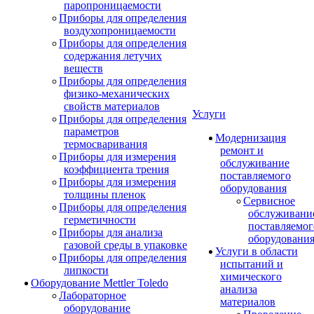
паропроницаемости
Приборы для определения
воздухопроницаемости
Приборы для определения
содержания летучих
веществ
Приборы для определения
физико-механических
свойств материалов
Услуги
Приборы для определения
параметров
Модернизация
термосваривания
ремонт и
Приборы для измерения
обслуживание
коэффициента трения
поставляемого
Приборы для измерения
оборудования
толщины пленок
Сервисное
Приборы для определения
обслуживани
герметичности
поставляемог
Приборы для анализа
оборудовани
газовой среды в упаковке
Услуги в области
Приборы для определения
испытаний и
липкости
химического
Оборудование Mettler Toledo
анализа
Лабораторное
материалов
оборудование