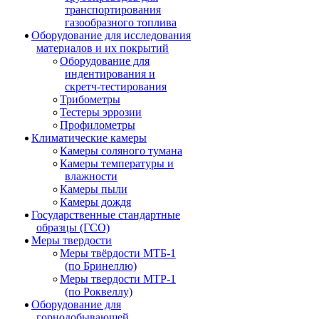
транспортирования
газообразного топлива
Оборудование для исследования
материалов и их покрытий
Оборудование для
индентирования и
скретч-тестирования
Трибометры
Тестеры эррозии
Профилометры
Климатические камеры
Камеры соляного тумана
Камеры температуры и
влажности
Камеры пыли
Камеры дождя
Государственные стандартные
образцы (ГСО)
Меры твердости
Меры твёрдости МТБ-1
(по Бринеллю)
Меры твердости МТР-1
(по Роквеллу)
Оборудование для
горнодобывающей