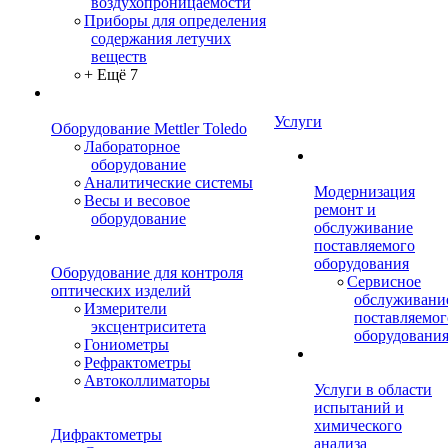
воздухопроницаемости
Приборы для определения
содержания летучих
веществ
+ Ещё 7
Услуги
Оборудование Mettler Toledo
Лабораторное
оборудование
Аналитические системы
Модернизация
Весы и весовое
ремонт и
оборудование
обслуживание
поставляемого
оборудования
Оборудование для контроля
Сервисное
оптических изделий
обслуживани
Измерители
поставляемог
эксцентриситета
оборудовани
Гониометры
Рефрактометры
Автоколлиматоры
Услуги в области
испытаний и
химического
Дифрактометры
анализа