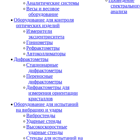
Проведение
Аналитические системы
спектральног
Весы и весовое
анализа
оборудование
Оборудование для контроля
оптических изделий
Измерители
эксцентриситета
Гониометры
Рефрактометры
Автоколлиматоры
Дифрактометры
Стационарные
дифрактометры
Переносные
дифрактометры
Дифрактометры для
измерения ориентации
кристаллов
Оборудование для испытаний
на вибрацию и удары
Вибростенды
Ударные стенды
Высокоскоростные
ударные стенды
Стенды для испытаний на