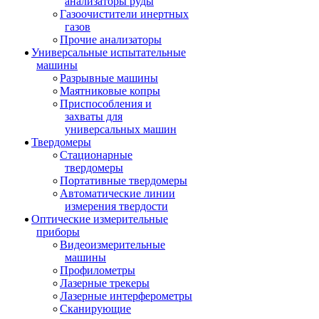
анализаторы руды
Газоочистители инертных
газов
Прочие анализаторы
Универсальные испытательные
машины
Разрывные машины
Маятниковые копры
Приспособления и
захваты для
универсальных машин
Твердомеры
Стационарные
твердомеры
Портативные твердомеры
Автоматические линии
измерения твердости
Оптические измерительные
приборы
Видеоизмерительные
машины
Профилометры
Лазерные трекеры
Лазерные интерферометры
Сканирующие