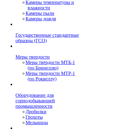
Камеры температуры и
влажности
Камеры пыли
Камеры дождя
Государственные стандартные
образцы (ГСО)
Меры твердости
Меры твёрдости МТБ-1
(по Бринеллю)
Меры твердости МТР-1
(по Роквеллу)
Оборудование для
горнодобывающей
промышленности
Дробилки
Грохоты
Мельницы