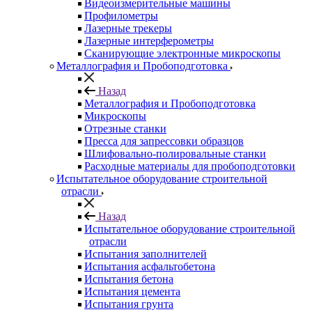
Видеоизмерительные машины
Профилометры
Лазерные трекеры
Лазерные интерферометры
Сканирующие электронные микроскопы
Металлография и Пробоподготовка
Назад
Металлография и Пробоподготовка
Микроскопы
Отрезные станки
Пресса для запрессовки образцов
Шлифовально-полировальные станки
Расходные материалы для пробоподготовки
Испытательное оборудование строительной
отрасли
Назад
Испытательное оборудование строительной
отрасли
Испытания заполнителей
Испытания асфальтобетона
Испытания бетона
Испытания цемента
Испытания грунта