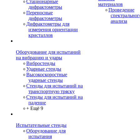
Стационарные
материалов
дифрактометры
Проведение
Переносные
спектральног
дифрактометры
анализа
Дифрактометры для
измерения ориентации
кристаллов
Оборудование для испытаний
на вибрацию и удары
Вибростенды
Ударные стенды
Высокоскоростные
ударные стенды
Стенды для испытаний на
транспортную тряску
Стенды для испытаний на
падение
+ Ещё 9
Испытательные стенды
Оборудование для
испытания