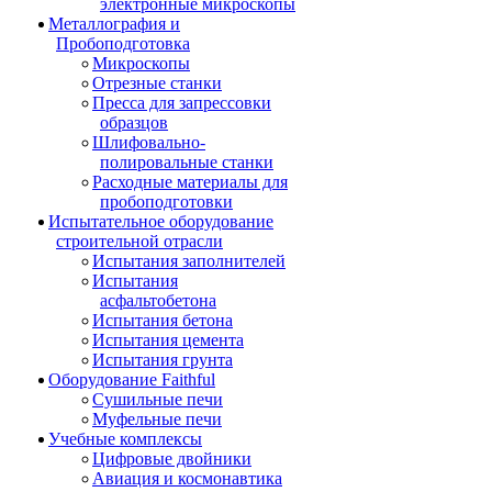
электронные микроскопы
Металлография и
Пробоподготовка
Микроскопы
Отрезные станки
Пресса для запрессовки
образцов
Шлифовально-
полировальные станки
Расходные материалы для
пробоподготовки
Испытательное оборудование
строительной отрасли
Испытания заполнителей
Испытания
асфальтобетона
Испытания бетона
Испытания цемента
Испытания грунта
Оборудование Faithful
Сушильные печи
Муфельные печи
Учебные комплексы
Цифровые двойники
Авиация и космонавтика