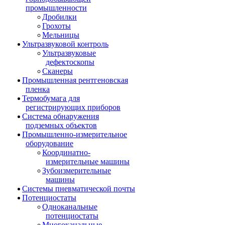
промышленности
Дробилки
Грохоты
Мельницы
Ультразвуковой контроль
Ультразвуковые
дефектоскопы
Сканеры
Промышленная рентгеновская
пленка
Термобумага для
регистрирующих приборов
Система обнаружения
подземных объектов
Промышленно-измерительное
оборудование
Координатно-
измерительные машины
Зубоизмерительные
машины
Системы пневматической почты
Потенциостаты
Одноканальные
потенциостаты
Многоканальные