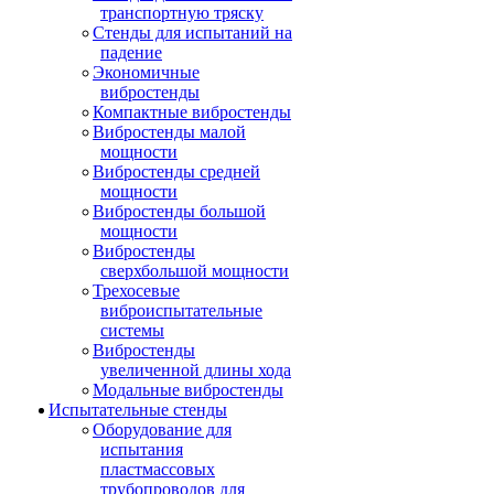
транспортную тряску
Стенды для испытаний на
падение
Экономичные
вибростенды
Компактные вибростенды
Вибростенды малой
мощности
Вибростенды средней
мощности
Вибростенды большой
мощности
Вибростенды
сверхбольшой мощности
Трехосевые
виброиспытательные
системы
Вибростенды
увеличенной длины хода
Модальные вибростенды
Испытательные стенды
Оборудование для
испытания
пластмассовых
трубопроводов для