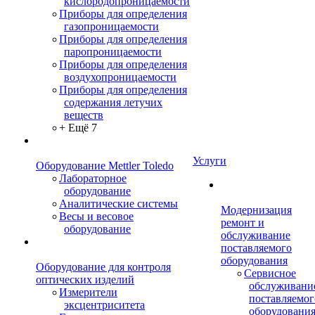
кислородопроницаемости
Приборы для определения
газопроницаемости
Приборы для определения
паропроницаемости
Приборы для определения
воздухопроницаемости
Приборы для определения
содержания летучих
веществ
+ Ещё 7
Услуги
Оборудование Mettler Toledo
Лабораторное
оборудование
Аналитические системы
Модернизация
Весы и весовое
ремонт и
оборудование
обслуживание
поставляемого
оборудования
Оборудование для контроля
Сервисное
оптических изделий
обслуживани
Измерители
поставляемог
эксцентриситета
оборудовани