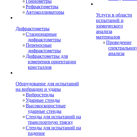
Гониометры
Рефрактометры
Автоколлиматоры
Услуги в области
испытаний и
химического
Дифрактометры
анализа
Стационарные
материалов
дифрактометры
Проведение
Переносные
спектральног
дифрактометры
анализа
Дифрактометры для
измерения ориентации
кристаллов
Оборудование для испытаний
на вибрацию и удары
Вибростенды
Ударные стенды
Высокоскоростные
ударные стенды
Стенды для испытаний на
транспортную тряску
Стенды для испытаний на
падение