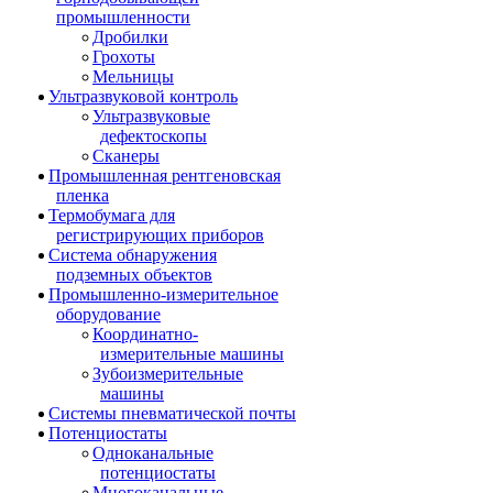
промышленности
Дробилки
Грохоты
Мельницы
Ультразвуковой контроль
Ультразвуковые
дефектоскопы
Сканеры
Промышленная рентгеновская
пленка
Термобумага для
регистрирующих приборов
Система обнаружения
подземных объектов
Промышленно-измерительное
оборудование
Координатно-
измерительные машины
Зубоизмерительные
машины
Системы пневматической почты
Потенциостаты
Одноканальные
потенциостаты
Многоканальные