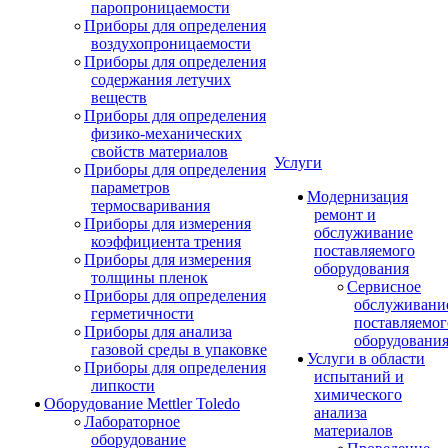
паропроницаемости
Приборы для определения
воздухопроницаемости
Приборы для определения
содержания летучих
веществ
Приборы для определения
физико-механических
свойств материалов
Услуги
Приборы для определения
параметров
Модернизация
термосваривания
ремонт и
Приборы для измерения
обслуживание
коэффициента трения
поставляемого
Приборы для измерения
оборудования
толщины пленок
Сервисное
Приборы для определения
обслуживани
герметичности
поставляемог
Приборы для анализа
оборудовани
газовой среды в упаковке
Услуги в области
Приборы для определения
испытаний и
липкости
химического
Оборудование Mettler Toledo
анализа
Лабораторное
материалов
оборудование