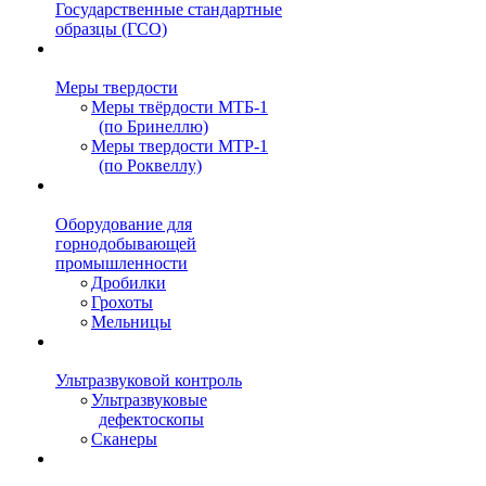
Государственные стандартные
образцы (ГСО)
Меры твердости
Меры твёрдости МТБ-1
(по Бринеллю)
Меры твердости МТР-1
(по Роквеллу)
Оборудование для
горнодобывающей
промышленности
Дробилки
Грохоты
Мельницы
Ультразвуковой контроль
Ультразвуковые
дефектоскопы
Сканеры