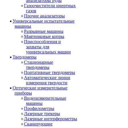
анализаторы руды
Газоочистители инертных
газов
Прочие анализаторы
Универсальные испытательные
машины
Разрывные машины
Маятниковые копры
Приспособления и
захваты для
универсальных машин
Твердомеры
Стационарные
твердомеры
Портативные твердомеры
Автоматические линии
измерения твердости
Оптические измерительные
приборы
Видеоизмерительные
машины
Профилометры
Лазерные трекеры
Лазерные интерферометры
Сканирующие