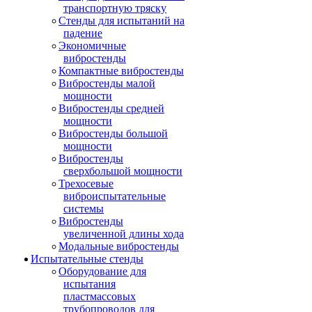
транспортную тряску
Стенды для испытаний на
падение
Экономичные
вибростенды
Компактные вибростенды
Вибростенды малой
мощности
Вибростенды средней
мощности
Вибростенды большой
мощности
Вибростенды
сверхбольшой мощности
Трехосевые
виброиспытательные
системы
Вибростенды
увеличенной длины хода
Модальные вибростенды
Испытательные стенды
Оборудование для
испытания
пластмассовых
трубопроводов для