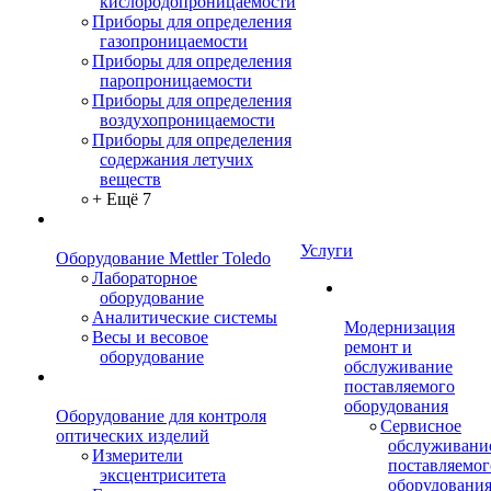
кислородопроницаемости
Приборы для определения
газопроницаемости
Приборы для определения
паропроницаемости
Приборы для определения
воздухопроницаемости
Приборы для определения
содержания летучих
веществ
+ Ещё 7
Услуги
Оборудование Mettler Toledo
Лабораторное
оборудование
Аналитические системы
Модернизация
Весы и весовое
ремонт и
оборудование
обслуживание
поставляемого
оборудования
Оборудование для контроля
Сервисное
оптических изделий
обслуживани
Измерители
поставляемог
эксцентриситета
оборудовани