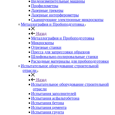
Видеоизмерительные машины
Профилометры
Лазерные трекеры
Лазерные интерферометры
Сканирующие электронные микроскопы
Металлография и Пробоподготовка
Назад
Металлография и Пробоподготовка
Микроскопы
Отрезные станки
Пресса для запрессовки образцов
Шлифовально-полировальные станки
Расходные материалы для пробоподготовки
Испытательное оборудование строительной
отрасли
Назад
Испытательное оборудование строительной
отрасли
Испытания заполнителей
Испытания асфальтобетона
Испытания бетона
Испытания цемента
Испытания грунта