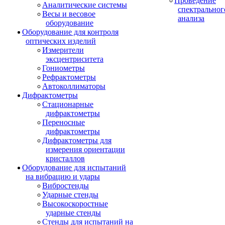
Проведение
Аналитические системы
спектральног
Весы и весовое
анализа
оборудование
Оборудование для контроля
оптических изделий
Измерители
эксцентриситета
Гониометры
Рефрактометры
Автоколлиматоры
Дифрактометры
Стационарные
дифрактометры
Переносные
дифрактометры
Дифрактометры для
измерения ориентации
кристаллов
Оборудование для испытаний
на вибрацию и удары
Вибростенды
Ударные стенды
Высокоскоростные
ударные стенды
Стенды для испытаний на