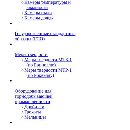
Камеры температуры и
влажности
Камеры пыли
Камеры дождя
Государственные стандартные
образцы (ГСО)
Меры твердости
Меры твёрдости МТБ-1
(по Бринеллю)
Меры твердости МТР-1
(по Роквеллу)
Оборудование для
горнодобывающей
промышленности
Дробилки
Грохоты
Мельницы