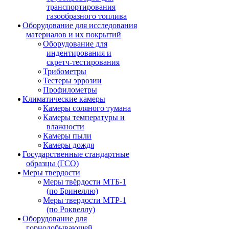
транспортирования
газообразного топлива
Оборудование для исследования
материалов и их покрытий
Оборудование для
индентирования и
скретч-тестирования
Трибометры
Тестеры эррозии
Профилометры
Климатические камеры
Камеры соляного тумана
Камеры температуры и
влажности
Камеры пыли
Камеры дождя
Государственные стандартные
образцы (ГСО)
Меры твердости
Меры твёрдости МТБ-1
(по Бринеллю)
Меры твердости МТР-1
(по Роквеллу)
Оборудование для
горнодобывающей