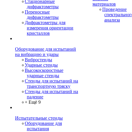
Стационарные
материалов
дифрактометры
Проведение
Переносные
спектральног
дифрактометры
анализа
Дифрактометры для
измерения ориентации
кристаллов
Оборудование для испытаний
на вибрацию и удары
Вибростенды
Ударные стенды
Высокоскоростные
ударные стенды
Стенды для испытаний на
транспортную тряску
Стенды для испытаний на
падение
+ Ещё 9
Испытательные стенды
Оборудование для
испытания