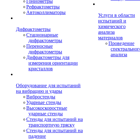
Гониометры
Рефрактометры
Автоколлиматоры
Услуги в области
испытаний и
химического
Дифрактометры
анализа
Стационарные
материалов
дифрактометры
Проведение
Переносные
спектральног
дифрактометры
анализа
Дифрактометры для
измерения ориентации
кристаллов
Оборудование для испытаний
на вибрацию и удары
Вибростенды
Ударные стенды
Высокоскоростные
ударные стенды
Стенды для испытаний на
транспортную тряску
Стенды для испытаний на
падение