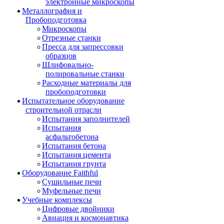
электронные микроскопы
Металлография и
Пробоподготовка
Микроскопы
Отрезные станки
Пресса для запрессовки
образцов
Шлифовально-
полировальные станки
Расходные материалы для
пробоподготовки
Испытательное оборудование
строительной отрасли
Испытания заполнителей
Испытания
асфальтобетона
Испытания бетона
Испытания цемента
Испытания грунта
Оборудование Faithful
Сушильные печи
Муфельные печи
Учебные комплексы
Цифровые двойники
Авиация и космонавтика