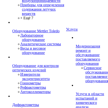
воздухопроницаемости
Приборы для определения
содержания летучих
веществ
+ Ещё 7
Услуги
Оборудование Mettler Toledo
Лабораторное
оборудование
Аналитические системы
Модернизация
Весы и весовое
ремонт и
оборудование
обслуживание
поставляемого
оборудования
Оборудование для контроля
Сервисное
оптических изделий
обслуживани
Измерители
поставляемог
эксцентриситета
оборудовани
Гониометры
Рефрактометры
Автоколлиматоры
Услуги в области
испытаний и
химического
Дифрактометры
анализа