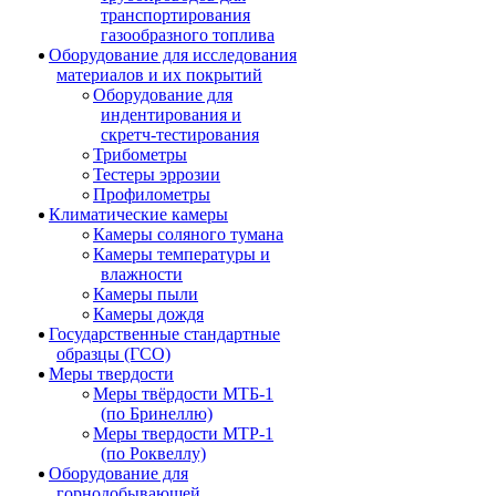
транспортирования
газообразного топлива
Оборудование для исследования
материалов и их покрытий
Оборудование для
индентирования и
скретч-тестирования
Трибометры
Тестеры эррозии
Профилометры
Климатические камеры
Камеры соляного тумана
Камеры температуры и
влажности
Камеры пыли
Камеры дождя
Государственные стандартные
образцы (ГСО)
Меры твердости
Меры твёрдости МТБ-1
(по Бринеллю)
Меры твердости МТР-1
(по Роквеллу)
Оборудование для
горнодобывающей