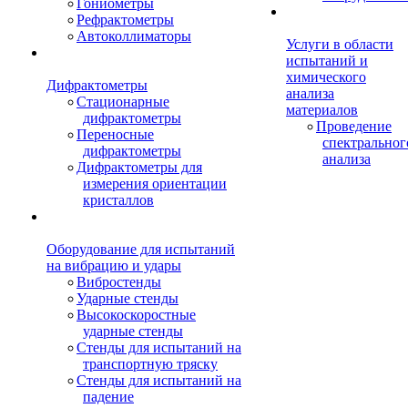
Гониометры
Рефрактометры
Автоколлиматоры
Услуги в области
испытаний и
химического
Дифрактометры
анализа
Стационарные
материалов
дифрактометры
Проведение
Переносные
спектральног
дифрактометры
анализа
Дифрактометры для
измерения ориентации
кристаллов
Оборудование для испытаний
на вибрацию и удары
Вибростенды
Ударные стенды
Высокоскоростные
ударные стенды
Стенды для испытаний на
транспортную тряску
Стенды для испытаний на
падение