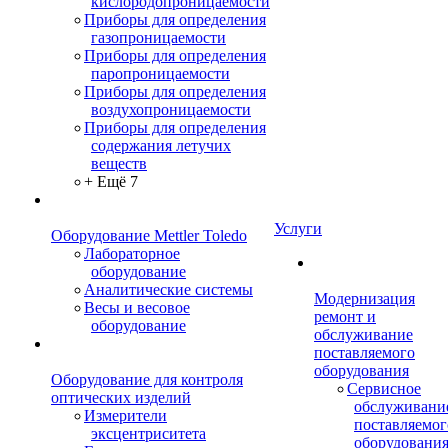
кислородопроницаемости
Приборы для определения
газопроницаемости
Приборы для определения
паропроницаемости
Приборы для определения
воздухопроницаемости
Приборы для определения
содержания летучих
веществ
+ Ещё 7
Услуги
Оборудование Mettler Toledo
Лабораторное
оборудование
Аналитические системы
Модернизация
Весы и весовое
ремонт и
оборудование
обслуживание
поставляемого
оборудования
Оборудование для контроля
Сервисное
оптических изделий
обслуживани
Измерители
поставляемог
эксцентриситета
оборудовани