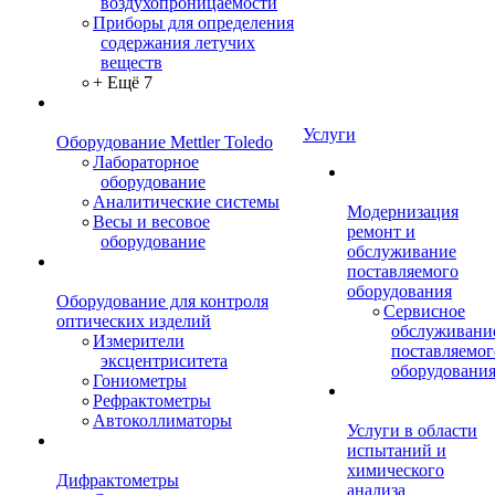
воздухопроницаемости
Приборы для определения
содержания летучих
веществ
+ Ещё 7
Услуги
Оборудование Mettler Toledo
Лабораторное
оборудование
Аналитические системы
Модернизация
Весы и весовое
ремонт и
оборудование
обслуживание
поставляемого
оборудования
Оборудование для контроля
Сервисное
оптических изделий
обслуживани
Измерители
поставляемог
эксцентриситета
оборудовани
Гониометры
Рефрактометры
Автоколлиматоры
Услуги в области
испытаний и
химического
Дифрактометры
анализа