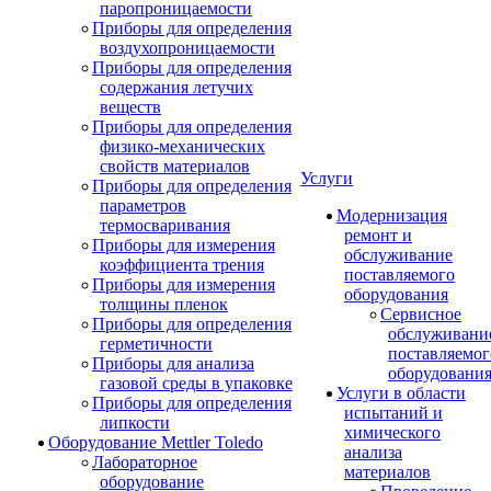
паропроницаемости
Приборы для определения
воздухопроницаемости
Приборы для определения
содержания летучих
веществ
Приборы для определения
физико-механических
свойств материалов
Услуги
Приборы для определения
параметров
Модернизация
термосваривания
ремонт и
Приборы для измерения
обслуживание
коэффициента трения
поставляемого
Приборы для измерения
оборудования
толщины пленок
Сервисное
Приборы для определения
обслуживани
герметичности
поставляемог
Приборы для анализа
оборудовани
газовой среды в упаковке
Услуги в области
Приборы для определения
испытаний и
липкости
химического
Оборудование Mettler Toledo
анализа
Лабораторное
материалов
оборудование