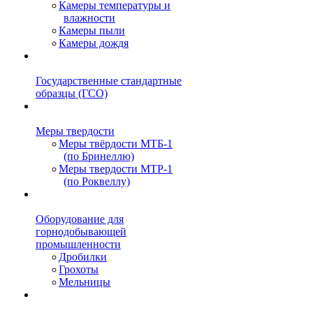
Камеры температуры и
влажности
Камеры пыли
Камеры дождя
Государственные стандартные
образцы (ГСО)
Меры твердости
Меры твёрдости МТБ-1
(по Бринеллю)
Меры твердости МТР-1
(по Роквеллу)
Оборудование для
горнодобывающей
промышленности
Дробилки
Грохоты
Мельницы