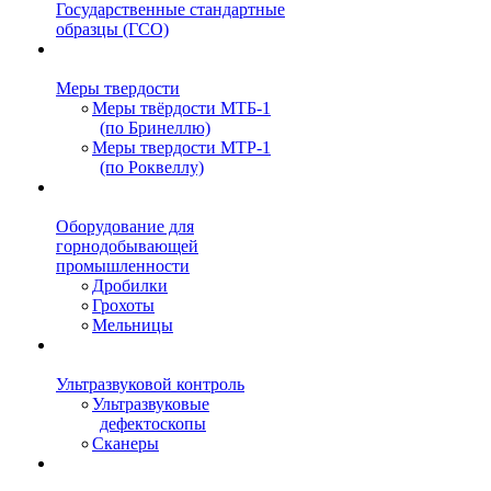
Государственные стандартные
образцы (ГСО)
Меры твердости
Меры твёрдости МТБ-1
(по Бринеллю)
Меры твердости МТР-1
(по Роквеллу)
Оборудование для
горнодобывающей
промышленности
Дробилки
Грохоты
Мельницы
Ультразвуковой контроль
Ультразвуковые
дефектоскопы
Сканеры