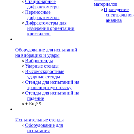
Стационарные
материалов
дифрактометры
Проведение
Переносные
спектральног
дифрактометры
анализа
Дифрактометры для
измерения ориентации
кристаллов
Оборудование для испытаний
на вибрацию и удары
Вибростенды
Ударные стенды
Высокоскоростные
ударные стенды
Стенды для испытаний на
транспортную тряску
Стенды для испытаний на
падение
+ Ещё 9
Испытательные стенды
Оборудование для
испытания