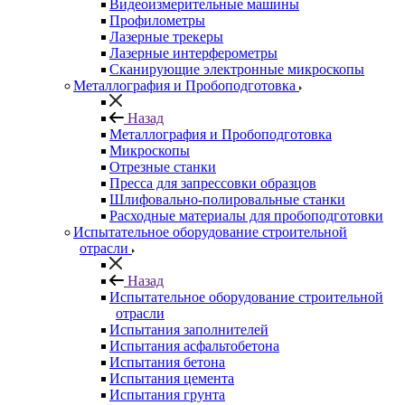
Видеоизмерительные машины
Профилометры
Лазерные трекеры
Лазерные интерферометры
Сканирующие электронные микроскопы
Металлография и Пробоподготовка
Назад
Металлография и Пробоподготовка
Микроскопы
Отрезные станки
Пресса для запрессовки образцов
Шлифовально-полировальные станки
Расходные материалы для пробоподготовки
Испытательное оборудование строительной
отрасли
Назад
Испытательное оборудование строительной
отрасли
Испытания заполнителей
Испытания асфальтобетона
Испытания бетона
Испытания цемента
Испытания грунта