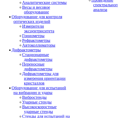
Проведение
Аналитические системы
спектральног
Весы и весовое
анализа
оборудование
Оборудование для контроля
оптических изделий
Измерители
эксцентриситета
Гониометры
Рефрактометры
Автоколлиматоры
Дифрактометры
Стационарные
дифрактометры
Переносные
дифрактометры
Дифрактометры для
измерения ориентации
кристаллов
Оборудование для испытаний
на вибрацию и удары
Вибростенды
Ударные стенды
Высокоскоростные
ударные стенды
Стенды для испытаний на