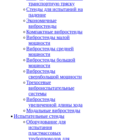
транспортную тряску
Стенды для испытаний на
падение
Экономичные
вибростенды
Компактные вибростенды
Вибростенды малой
мощности
Вибростенды средней
мощности
Вибростенды большой
мощности
Вибростенды
сверхбольшой мощности
Трехосевые
виброиспытательные
системы
Вибростенды
увеличенной длины хода
Модальные вибростенды
Испытательные стенды
Оборудование для
испытания
пластмассовых
трубопроводов для