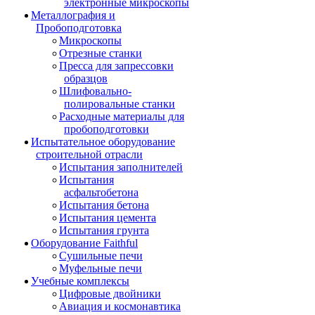
электронные микроскопы
Металлография и
Пробоподготовка
Микроскопы
Отрезные станки
Пресса для запрессовки
образцов
Шлифовально-
полировальные станки
Расходные материалы для
пробоподготовки
Испытательное оборудование
строительной отрасли
Испытания заполнителей
Испытания
асфальтобетона
Испытания бетона
Испытания цемента
Испытания грунта
Оборудование Faithful
Сушильные печи
Муфельные печи
Учебные комплексы
Цифровые двойники
Авиация и космонавтика