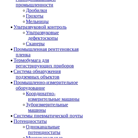
промышленности
Дробилки
Грохоты
Мельницы
Ультразвуковой контроль
Ультразвуковые
дефектоскопы
Сканеры
Промышленная рентгеновская
пленка
Термобумага для
регистрирующих приборов
Система обнаружения
подземных объектов
Промышленно-измерительное
оборудование
Координатно-
измерительные машины
Зубоизмерительные
машины
Системы пневматической почты
Потенциостаты
Одноканальные
потенциостаты
Многоканальные