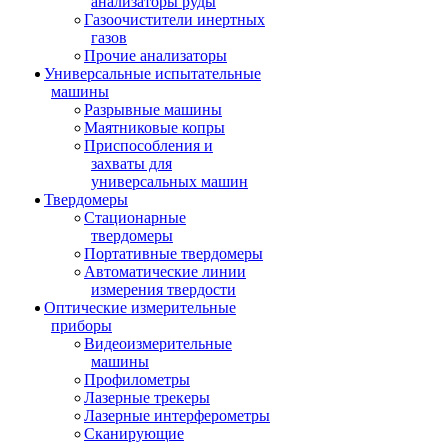
анализаторы руды
Газоочистители инертных
газов
Прочие анализаторы
Универсальные испытательные
машины
Разрывные машины
Маятниковые копры
Приспособления и
захваты для
универсальных машин
Твердомеры
Стационарные
твердомеры
Портативные твердомеры
Автоматические линии
измерения твердости
Оптические измерительные
приборы
Видеоизмерительные
машины
Профилометры
Лазерные трекеры
Лазерные интерферометры
Сканирующие