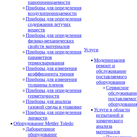
паропроницаемости
Приборы для определения
воздухопроницаемости
Приборы для определения
содержания летучих
веществ
Приборы для определения
физико-механических
свойств материалов
Услуги
Приборы для определения
параметров
Модернизация
термосваривания
ремонт и
Приборы для измерения
обслуживание
коэффициента трения
поставляемого
Приборы для измерения
оборудования
толщины пленок
Сервисное
Приборы для определения
обслуживани
герметичности
поставляемог
Приборы для анализа
оборудовани
газовой среды в упаковке
Услуги в области
Приборы для определения
испытаний и
липкости
химического
Оборудование Mettler Toledo
анализа
Лабораторное
материалов
оборудование