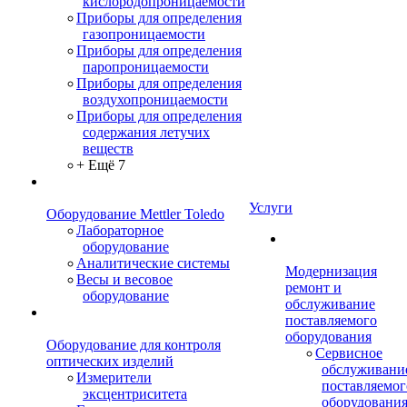
кислородопроницаемости
Приборы для определения
газопроницаемости
Приборы для определения
паропроницаемости
Приборы для определения
воздухопроницаемости
Приборы для определения
содержания летучих
веществ
+ Ещё 7
Услуги
Оборудование Mettler Toledo
Лабораторное
оборудование
Аналитические системы
Модернизация
Весы и весовое
ремонт и
оборудование
обслуживание
поставляемого
оборудования
Оборудование для контроля
Сервисное
оптических изделий
обслуживани
Измерители
поставляемог
эксцентриситета
оборудовани