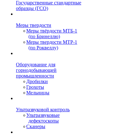
Государственные стандартные
образцы (ГСО)
Меры твердости
Меры твёрдости МТБ-1
(по Бринеллю)
Меры твердости МТР-1
(по Роквеллу)
Оборудование для
горнодобывающей
промышленности
Дробилки
Грохоты
Мельницы
Ультразвуковой контроль
Ультразвуковые
дефектоскопы
Сканеры