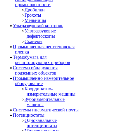
промышленности
Дробилки
Грохоты
Мельницы
Ультразвуковой контроль
Ультразвуковые
дефектоскопы
Сканеры
Промышленная рентгеновская
пленка
Термобумага для
регистрирующих приборов
Система обнаружения
подземных объектов
Промышленно-измерительное
оборудование
Координатно-
измерительные машины
Зубоизмерительные
машины
Системы пневматической почты
Потенциостаты
Одноканальные
потенциостаты
Многоканальные