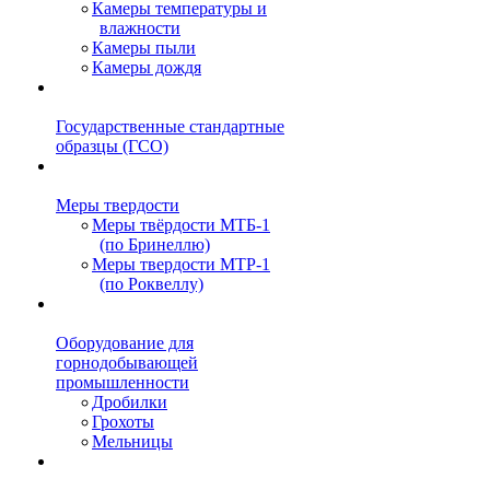
Камеры температуры и
влажности
Камеры пыли
Камеры дождя
Государственные стандартные
образцы (ГСО)
Меры твердости
Меры твёрдости МТБ-1
(по Бринеллю)
Меры твердости МТР-1
(по Роквеллу)
Оборудование для
горнодобывающей
промышленности
Дробилки
Грохоты
Мельницы