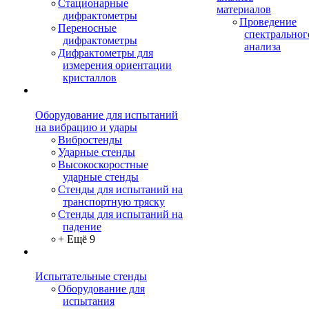
Стационарные
материалов
дифрактометры
Проведение
Переносные
спектральног
дифрактометры
анализа
Дифрактометры для
измерения ориентации
кристаллов
Оборудование для испытаний
на вибрацию и удары
Вибростенды
Ударные стенды
Высокоскоростные
ударные стенды
Стенды для испытаний на
транспортную тряску
Стенды для испытаний на
падение
+ Ещё 9
Испытательные стенды
Оборудование для
испытания