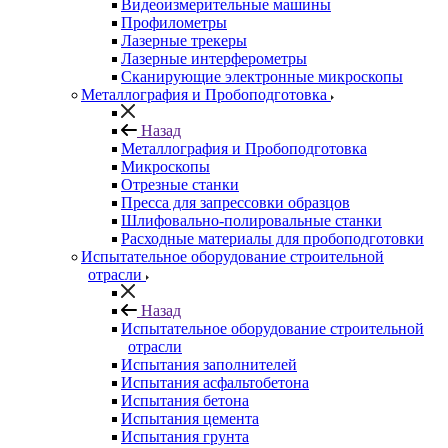
Видеоизмерительные машины
Профилометры
Лазерные трекеры
Лазерные интерферометры
Сканирующие электронные микроскопы
Металлография и Пробоподготовка
Назад
Металлография и Пробоподготовка
Микроскопы
Отрезные станки
Пресса для запрессовки образцов
Шлифовально-полировальные станки
Расходные материалы для пробоподготовки
Испытательное оборудование строительной
отрасли
Назад
Испытательное оборудование строительной
отрасли
Испытания заполнителей
Испытания асфальтобетона
Испытания бетона
Испытания цемента
Испытания грунта