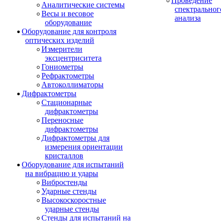
Проведение
Аналитические системы
спектральног
Весы и весовое
анализа
оборудование
Оборудование для контроля
оптических изделий
Измерители
эксцентриситета
Гониометры
Рефрактометры
Автоколлиматоры
Дифрактометры
Стационарные
дифрактометры
Переносные
дифрактометры
Дифрактометры для
измерения ориентации
кристаллов
Оборудование для испытаний
на вибрацию и удары
Вибростенды
Ударные стенды
Высокоскоростные
ударные стенды
Стенды для испытаний на