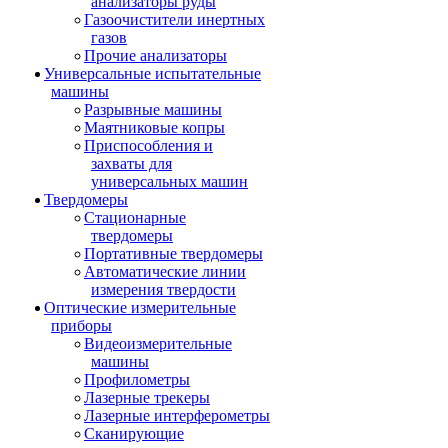
анализаторы руды
Газоочистители инертных
газов
Прочие анализаторы
Универсальные испытательные
машины
Разрывные машины
Маятниковые копры
Приспособления и
захваты для
универсальных машин
Твердомеры
Стационарные
твердомеры
Портативные твердомеры
Автоматические линии
измерения твердости
Оптические измерительные
приборы
Видеоизмерительные
машины
Профилометры
Лазерные трекеры
Лазерные интерферометры
Сканирующие