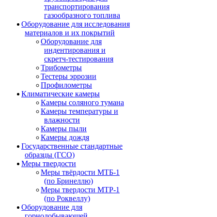
транспортирования
газообразного топлива
Оборудование для исследования
материалов и их покрытий
Оборудование для
индентирования и
скретч-тестирования
Трибометры
Тестеры эррозии
Профилометры
Климатические камеры
Камеры соляного тумана
Камеры температуры и
влажности
Камеры пыли
Камеры дождя
Государственные стандартные
образцы (ГСО)
Меры твердости
Меры твёрдости МТБ-1
(по Бринеллю)
Меры твердости МТР-1
(по Роквеллу)
Оборудование для
горнодобывающей