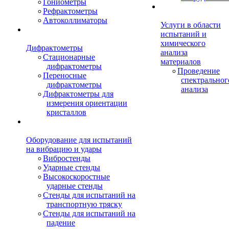
Гониометры
Рефрактометры
Автоколлиматоры
Услуги в области
испытаний и
химического
Дифрактометры
анализа
Стационарные
материалов
дифрактометры
Проведение
Переносные
спектральног
дифрактометры
анализа
Дифрактометры для
измерения ориентации
кристаллов
Оборудование для испытаний
на вибрацию и удары
Вибростенды
Ударные стенды
Высокоскоростные
ударные стенды
Стенды для испытаний на
транспортную тряску
Стенды для испытаний на
падение