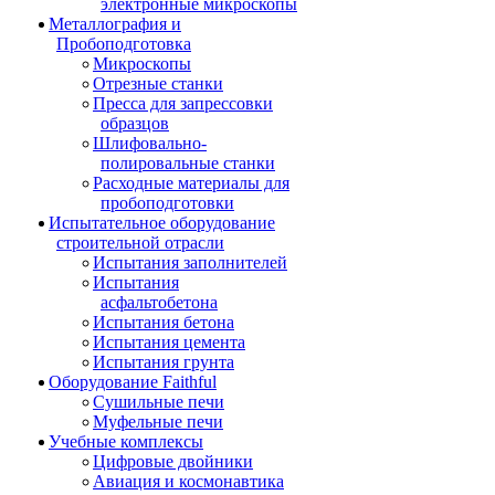
электронные микроскопы
Металлография и
Пробоподготовка
Микроскопы
Отрезные станки
Пресса для запрессовки
образцов
Шлифовально-
полировальные станки
Расходные материалы для
пробоподготовки
Испытательное оборудование
строительной отрасли
Испытания заполнителей
Испытания
асфальтобетона
Испытания бетона
Испытания цемента
Испытания грунта
Оборудование Faithful
Сушильные печи
Муфельные печи
Учебные комплексы
Цифровые двойники
Авиация и космонавтика