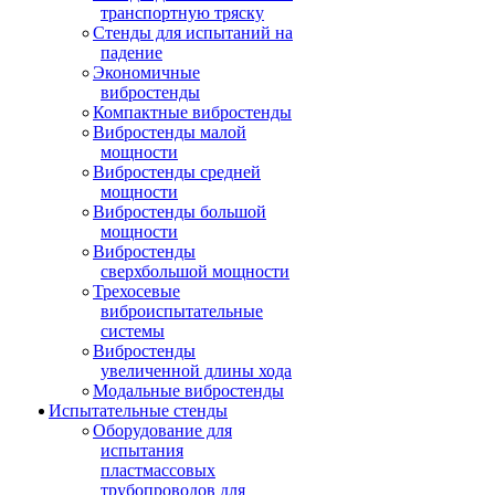
транспортную тряску
Стенды для испытаний на
падение
Экономичные
вибростенды
Компактные вибростенды
Вибростенды малой
мощности
Вибростенды средней
мощности
Вибростенды большой
мощности
Вибростенды
сверхбольшой мощности
Трехосевые
виброиспытательные
системы
Вибростенды
увеличенной длины хода
Модальные вибростенды
Испытательные стенды
Оборудование для
испытания
пластмассовых
трубопроводов для