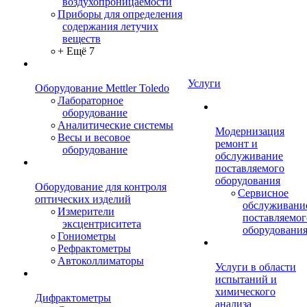
воздухопроницаемости
Приборы для определения
содержания летучих
веществ
+ Ещё 7
Услуги
Оборудование Mettler Toledo
Лабораторное
оборудование
Аналитические системы
Модернизация
Весы и весовое
ремонт и
оборудование
обслуживание
поставляемого
оборудования
Оборудование для контроля
Сервисное
оптических изделий
обслуживани
Измерители
поставляемог
эксцентриситета
оборудовани
Гониометры
Рефрактометры
Автоколлиматоры
Услуги в области
испытаний и
химического
Дифрактометры
анализа