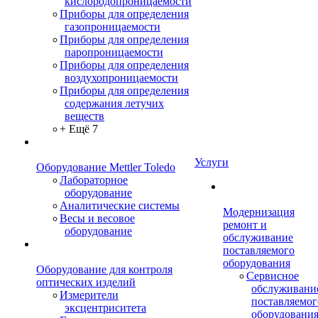
кислородопроницаемости
Приборы для определения
газопроницаемости
Приборы для определения
паропроницаемости
Приборы для определения
воздухопроницаемости
Приборы для определения
содержания летучих
веществ
+ Ещё 7
Услуги
Оборудование Mettler Toledo
Лабораторное
оборудование
Аналитические системы
Модернизация
Весы и весовое
ремонт и
оборудование
обслуживание
поставляемого
оборудования
Оборудование для контроля
Сервисное
оптических изделий
обслуживани
Измерители
поставляемог
эксцентриситета
оборудовани