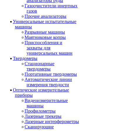
анализаторы руды
Газоочистители инертных
газов
Прочие анализаторы
Универсальные испытательные
машины
Разрывные машины
Маятниковые копры
Приспособления и
захваты для
универсальных машин
Твердомеры
Стационарные
твердомеры
Портативные твердомеры
Автоматические линии
измерения твердости
Оптические измерительные
приборы
Видеоизмерительные
машины
Профилометры
Лазерные трекеры
Лазерные интерферометры
Сканирующие