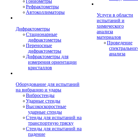
Гониометры
Рефрактометры
Автоколлиматоры
Услуги в области
испытаний и
химического
Дифрактометры
анализа
Стационарные
материалов
дифрактометры
Проведение
Переносные
спектральног
дифрактометры
анализа
Дифрактометры для
измерения ориентации
кристаллов
Оборудование для испытаний
на вибрацию и удары
Вибростенды
Ударные стенды
Высокоскоростные
ударные стенды
Стенды для испытаний на
транспортную тряску
Стенды для испытаний на
падение