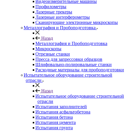
Видеоизмерительные машины
Профилометры
Лазерные трекеры
Лазерные интерферометры
Сканирующие электронные микроскопы
Металлография и Пробоподготовка
Назад
Металлография и Пробоподготовка
Микроскопы
Отрезные станки
Пресса для запрессовки образцов
Шлифовально-полировальные станки
Расходные материалы для пробоподготовки
Испытательное оборудование строительной
отрасли
Назад
Испытательное оборудование строительной
отрасли
Испытания заполнителей
Испытания асфальтобетона
Испытания бетона
Испытания цемента
Испытания грунта