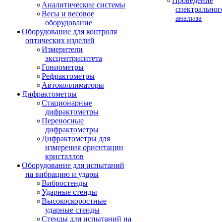
Проведение
Аналитические системы
спектральног
Весы и весовое
анализа
оборудование
Оборудование для контроля
оптических изделий
Измерители
эксцентриситета
Гониометры
Рефрактометры
Автоколлиматоры
Дифрактометры
Стационарные
дифрактометры
Переносные
дифрактометры
Дифрактометры для
измерения ориентации
кристаллов
Оборудование для испытаний
на вибрацию и удары
Вибростенды
Ударные стенды
Высокоскоростные
ударные стенды
Стенды для испытаний на