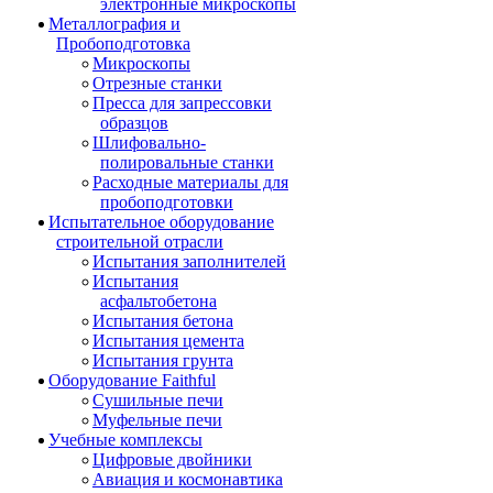
электронные микроскопы
Металлография и
Пробоподготовка
Микроскопы
Отрезные станки
Пресса для запрессовки
образцов
Шлифовально-
полировальные станки
Расходные материалы для
пробоподготовки
Испытательное оборудование
строительной отрасли
Испытания заполнителей
Испытания
асфальтобетона
Испытания бетона
Испытания цемента
Испытания грунта
Оборудование Faithful
Сушильные печи
Муфельные печи
Учебные комплексы
Цифровые двойники
Авиация и космонавтика