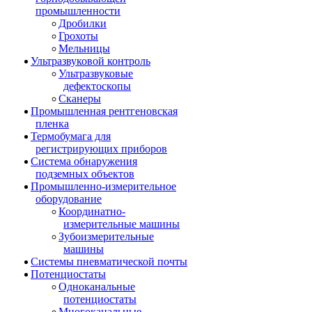
промышленности
Дробилки
Грохоты
Мельницы
Ультразвуковой контроль
Ультразвуковые
дефектоскопы
Сканеры
Промышленная рентгеновская
пленка
Термобумага для
регистрирующих приборов
Система обнаружения
подземных объектов
Промышленно-измерительное
оборудование
Координатно-
измерительные машины
Зубоизмерительные
машины
Системы пневматической почты
Потенциостаты
Одноканальные
потенциостаты
Многоканальные