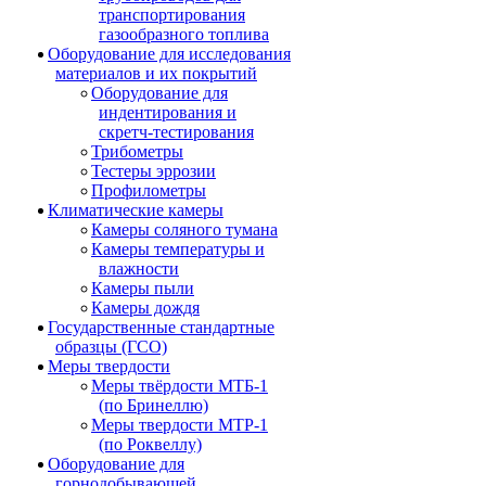
транспортирования
газообразного топлива
Оборудование для исследования
материалов и их покрытий
Оборудование для
индентирования и
скретч-тестирования
Трибометры
Тестеры эррозии
Профилометры
Климатические камеры
Камеры соляного тумана
Камеры температуры и
влажности
Камеры пыли
Камеры дождя
Государственные стандартные
образцы (ГСО)
Меры твердости
Меры твёрдости МТБ-1
(по Бринеллю)
Меры твердости МТР-1
(по Роквеллу)
Оборудование для
горнодобывающей