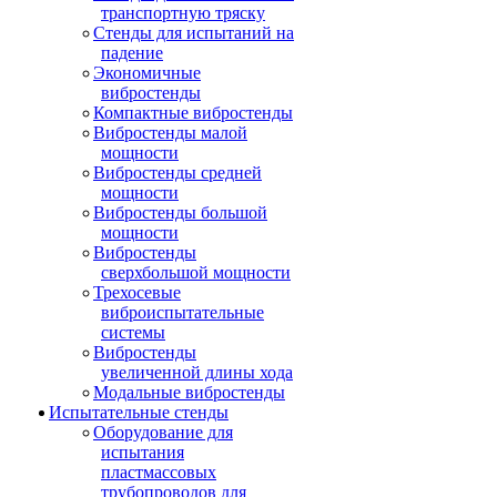
транспортную тряску
Стенды для испытаний на
падение
Экономичные
вибростенды
Компактные вибростенды
Вибростенды малой
мощности
Вибростенды средней
мощности
Вибростенды большой
мощности
Вибростенды
сверхбольшой мощности
Трехосевые
виброиспытательные
системы
Вибростенды
увеличенной длины хода
Модальные вибростенды
Испытательные стенды
Оборудование для
испытания
пластмассовых
трубопроводов для