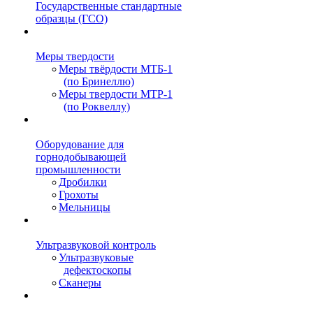
Государственные стандартные
образцы (ГСО)
Меры твердости
Меры твёрдости МТБ-1
(по Бринеллю)
Меры твердости МТР-1
(по Роквеллу)
Оборудование для
горнодобывающей
промышленности
Дробилки
Грохоты
Мельницы
Ультразвуковой контроль
Ультразвуковые
дефектоскопы
Сканеры