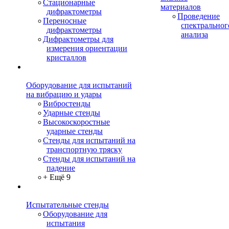
Стационарные
материалов
дифрактометры
Проведение
Переносные
спектральног
дифрактометры
анализа
Дифрактометры для
измерения ориентации
кристаллов
Оборудование для испытаний
на вибрацию и удары
Вибростенды
Ударные стенды
Высокоскоростные
ударные стенды
Стенды для испытаний на
транспортную тряску
Стенды для испытаний на
падение
+ Ещё 9
Испытательные стенды
Оборудование для
испытания