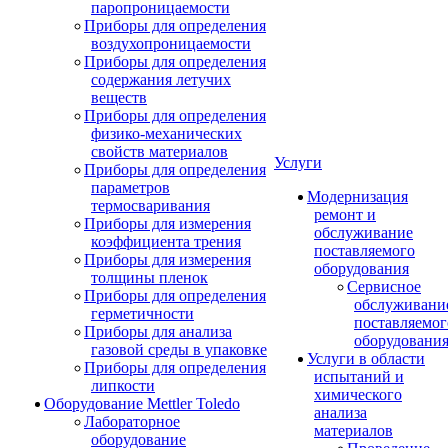
паропроницаемости
Приборы для определения
воздухопроницаемости
Приборы для определения
содержания летучих
веществ
Приборы для определения
физико-механических
свойств материалов
Услуги
Приборы для определения
параметров
Модернизация
термосваривания
ремонт и
Приборы для измерения
обслуживание
коэффициента трения
поставляемого
Приборы для измерения
оборудования
толщины пленок
Сервисное
Приборы для определения
обслуживани
герметичности
поставляемог
Приборы для анализа
оборудовани
газовой среды в упаковке
Услуги в области
Приборы для определения
испытаний и
липкости
химического
Оборудование Mettler Toledo
анализа
Лабораторное
материалов
оборудование