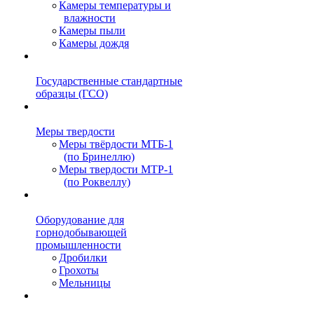
Камеры температуры и
влажности
Камеры пыли
Камеры дождя
Государственные стандартные
образцы (ГСО)
Меры твердости
Меры твёрдости МТБ-1
(по Бринеллю)
Меры твердости МТР-1
(по Роквеллу)
Оборудование для
горнодобывающей
промышленности
Дробилки
Грохоты
Мельницы