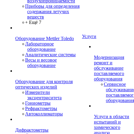
воздухопроницаемости
Приборы для определения
содержания летучих
веществ
+ Ещё 7
Услуги
Оборудование Mettler Toledo
Лабораторное
оборудование
Аналитические системы
Модернизация
Весы и весовое
ремонт и
оборудование
обслуживание
поставляемого
оборудования
Оборудование для контроля
Сервисное
оптических изделий
обслуживани
Измерители
поставляемог
эксцентриситета
оборудовани
Гониометры
Рефрактометры
Автоколлиматоры
Услуги в области
испытаний и
химического
Дифрактометры
анализа