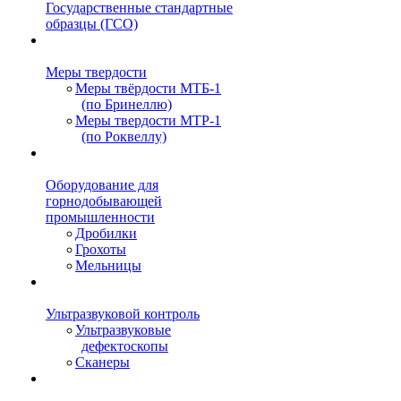
Государственные стандартные
образцы (ГСО)
Меры твердости
Меры твёрдости МТБ-1
(по Бринеллю)
Меры твердости МТР-1
(по Роквеллу)
Оборудование для
горнодобывающей
промышленности
Дробилки
Грохоты
Мельницы
Ультразвуковой контроль
Ультразвуковые
дефектоскопы
Сканеры