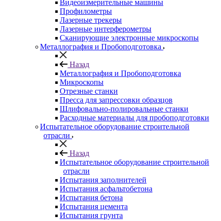
Видеоизмерительные машины
Профилометры
Лазерные трекеры
Лазерные интерферометры
Сканирующие электронные микроскопы
Металлография и Пробоподготовка
Назад
Металлография и Пробоподготовка
Микроскопы
Отрезные станки
Пресса для запрессовки образцов
Шлифовально-полировальные станки
Расходные материалы для пробоподготовки
Испытательное оборудование строительной
отрасли
Назад
Испытательное оборудование строительной
отрасли
Испытания заполнителей
Испытания асфальтобетона
Испытания бетона
Испытания цемента
Испытания грунта