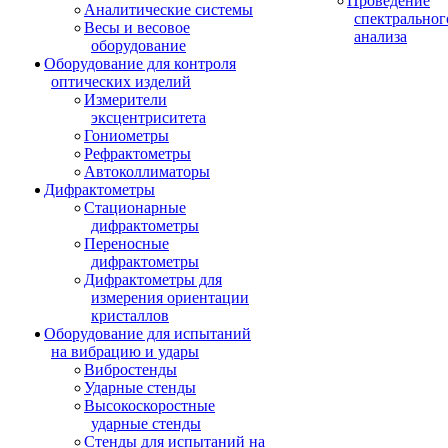
Проведение
Аналитические системы
спектральног
Весы и весовое
анализа
оборудование
Оборудование для контроля
оптических изделий
Измерители
эксцентриситета
Гониометры
Рефрактометры
Автоколлиматоры
Дифрактометры
Стационарные
дифрактометры
Переносные
дифрактометры
Дифрактометры для
измерения ориентации
кристаллов
Оборудование для испытаний
на вибрацию и удары
Вибростенды
Ударные стенды
Высокоскоростные
ударные стенды
Стенды для испытаний на