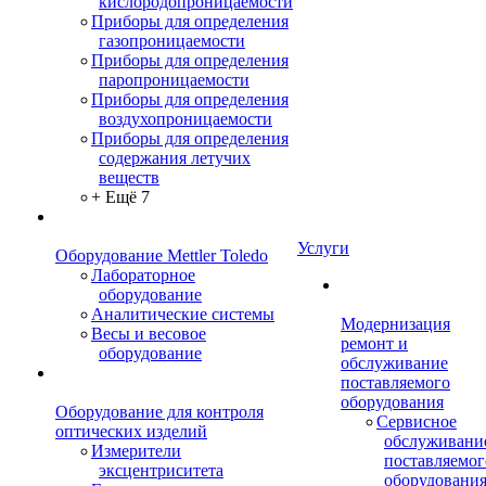
кислородопроницаемости
Приборы для определения
газопроницаемости
Приборы для определения
паропроницаемости
Приборы для определения
воздухопроницаемости
Приборы для определения
содержания летучих
веществ
+ Ещё 7
Услуги
Оборудование Mettler Toledo
Лабораторное
оборудование
Аналитические системы
Модернизация
Весы и весовое
ремонт и
оборудование
обслуживание
поставляемого
оборудования
Оборудование для контроля
Сервисное
оптических изделий
обслуживани
Измерители
поставляемог
эксцентриситета
оборудовани