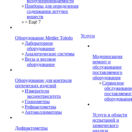
воздухопроницаемости
Приборы для определения
содержания летучих
веществ
+ Ещё 7
Услуги
Оборудование Mettler Toledo
Лабораторное
оборудование
Аналитические системы
Модернизация
Весы и весовое
ремонт и
оборудование
обслуживание
поставляемого
оборудования
Оборудование для контроля
Сервисное
оптических изделий
обслуживани
Измерители
поставляемог
эксцентриситета
оборудовани
Гониометры
Рефрактометры
Автоколлиматоры
Услуги в области
испытаний и
химического
Дифрактометры
анализа