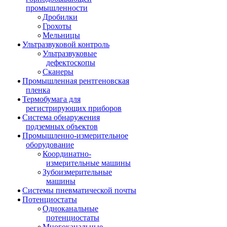
промышленности
Дробилки
Грохоты
Мельницы
Ультразвуковой контроль
Ультразвуковые
дефектоскопы
Сканеры
Промышленная рентгеновская
пленка
Термобумага для
регистрирующих приборов
Система обнаружения
подземных объектов
Промышленно-измерительное
оборудование
Координатно-
измерительные машины
Зубоизмерительные
машины
Системы пневматической почты
Потенциостаты
Одноканальные
потенциостаты
Многоканальные