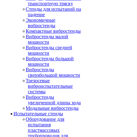
транспортную тряску
Стенды для испытаний на
падение
Экономичные
вибростенды
Компактные вибростенды
Вибростенды малой
мощности
Вибростенды средней
мощности
Вибростенды большой
мощности
Вибростенды
сверхбольшой мощности
Трехосевые
виброиспытательные
системы
Вибростенды
увеличенной длины хода
Модальные вибростенды
Испытательные стенды
Оборудование для
испытания
пластмассовых
трубопроводов для