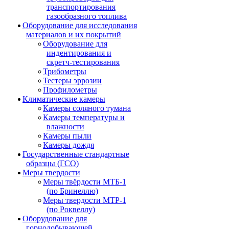
транспортирования
газообразного топлива
Оборудование для исследования
материалов и их покрытий
Оборудование для
индентирования и
скретч-тестирования
Трибометры
Тестеры эррозии
Профилометры
Климатические камеры
Камеры соляного тумана
Камеры температуры и
влажности
Камеры пыли
Камеры дождя
Государственные стандартные
образцы (ГСО)
Меры твердости
Меры твёрдости МТБ-1
(по Бринеллю)
Меры твердости МТР-1
(по Роквеллу)
Оборудование для
горнодобывающей