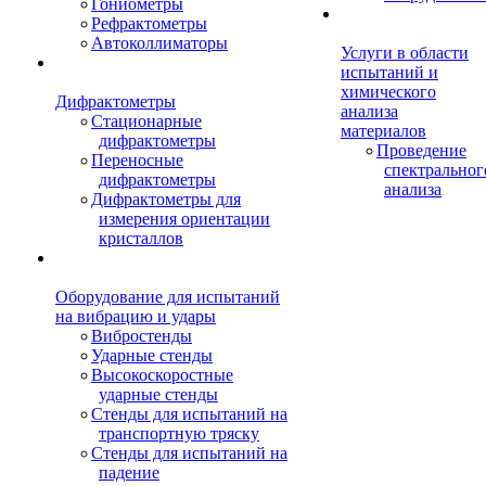
Гониометры
Рефрактометры
Автоколлиматоры
Услуги в области
испытаний и
химического
Дифрактометры
анализа
Стационарные
материалов
дифрактометры
Проведение
Переносные
спектральног
дифрактометры
анализа
Дифрактометры для
измерения ориентации
кристаллов
Оборудование для испытаний
на вибрацию и удары
Вибростенды
Ударные стенды
Высокоскоростные
ударные стенды
Стенды для испытаний на
транспортную тряску
Стенды для испытаний на
падение