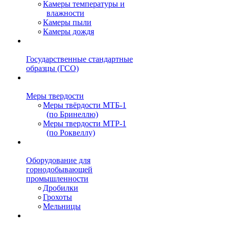
Камеры температуры и
влажности
Камеры пыли
Камеры дождя
Государственные стандартные
образцы (ГСО)
Меры твердости
Меры твёрдости МТБ-1
(по Бринеллю)
Меры твердости МТР-1
(по Роквеллу)
Оборудование для
горнодобывающей
промышленности
Дробилки
Грохоты
Мельницы