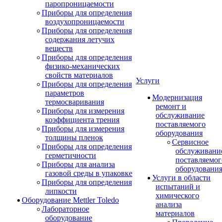
паропроницаемости
Приборы для определения
воздухопроницаемости
Приборы для определения
содержания летучих
веществ
Приборы для определения
физико-механических
свойств материалов
Услуги
Приборы для определения
параметров
Модернизация
термосваривания
ремонт и
Приборы для измерения
обслуживание
коэффициента трения
поставляемого
Приборы для измерения
оборудования
толщины пленок
Сервисное
Приборы для определения
обслуживани
герметичности
поставляемог
Приборы для анализа
оборудовани
газовой среды в упаковке
Услуги в области
Приборы для определения
испытаний и
липкости
химического
Оборудование Mettler Toledo
анализа
Лабораторное
материалов
оборудование