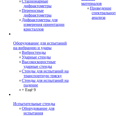
Стационарные
материалов
дифрактометры
Проведение
Переносные
спектральног
дифрактометры
анализа
Дифрактометры для
измерения ориентации
кристаллов
Оборудование для испытаний
на вибрацию и удары
Вибростенды
Ударные стенды
Высокоскоростные
ударные стенды
Стенды для испытаний на
транспортную тряску
Стенды для испытаний на
падение
+ Ещё 9
Испытательные стенды
Оборудование для
испытания