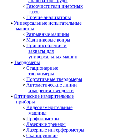
анализаторы руды
Газоочистители инертных
газов
Прочие анализаторы
Универсальные испытательные
машины
Разрывные машины
Маятниковые копры
Приспособления и
захваты для
универсальных машин
Твердомеры
Стационарные
твердомеры
Портативные твердомеры
Автоматические линии
измерения твердости
Оптические измерительные
приборы
Видеоизмерительные
машины
Профилометры
Лазерные трекеры
Лазерные интерферометры
Сканирующие