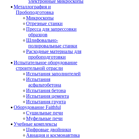
электронные микроскопы
Металлография и
Пробоподготовка
Микроскопы
Отрезные станки
Пресса для запрессовки
образцов
Шлифовально-
полировальные станки
Расходные материалы для
пробоподготовки
Испытательное оборудование
строительной отрасли
Испытания заполнителей
Испытания
асфальтобетона
Испытания бетона
Испытания цемента
Испытания грунта
Оборудование Faithful
Сушильные печи
Муфельные печи
Учебные комплексы
Цифровые двойники
Авиация и космонавтика