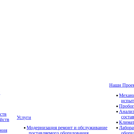
Наши Прое
и
Механи
испыт
Пробоп
Анализ
ств
соста
Услуги
ойств
Климат
Модернизация ремонт и обслуживание
Лабора
ания
поставляемого оборудования
обору