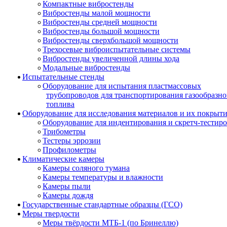
Компактные вибростенды
Вибростенды малой мощности
Вибростенды средней мощности
Вибростенды большой мощности
Вибростенды сверхбольшой мощности
Трехосевые виброиспытательные системы
Вибростенды увеличенной длины хода
Модальные вибростенды
Испытательные стенды
Оборудование для испытания пластмассовых
трубопроводов для транспортирования газообразно
топлива
Оборудование для исследования материалов и их покрыт
Оборудование для индентирования и скретч-тестир
Трибометры
Тестеры эррозии
Профилометры
Климатические камеры
Камеры соляного тумана
Камеры температуры и влажности
Камеры пыли
Камеры дождя
Государственные стандартные образцы (ГСО)
Меры твердости
Меры твёрдости МТБ-1 (по Бринеллю)