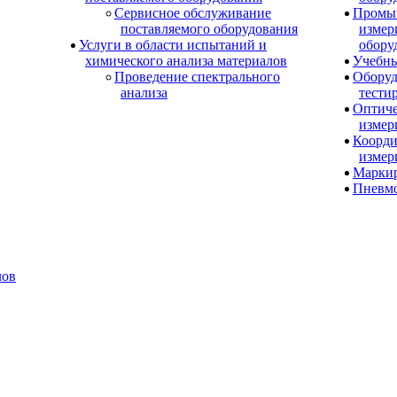
Сервисное обслуживание
Промы
поставляемого оборудования
измер
Услуги в области испытаний и
обору
химического анализа материалов
Учебны
Проведение спектрального
Оборуд
анализа
тести
Оптиче
измер
Коорди
измер
Маркир
Пневм
лов