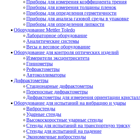
Приборы для измерения коэффициента трения
Приборы для измерения толщины пленок
Приборы для определения герметичности
Приборы для анализа газовой среды в упаковке
Приборы для определения липкости
Оборудование Mettler Toledo
Лабораторное оборудование
Аналитические системы
Весы и весовое оборудование
Оборудование для контроля оптических изделий
Измерители эксцентриситета
Гониометры
Рефрактометры
Автоколлиматоры
Дифрактометры
Стационарные дифрактометры
Переносные дифрактометры
Дифрактометры для измерения ориентации кристал
Оборудование для испытаний на вибрацию и удары
Вибростенды
Ударные стенды
Высокоскоростные ударные стенды
Стенды для испытаний на транспортную тряску
Стенды для испытаний на падение
Экономичные вибростенды