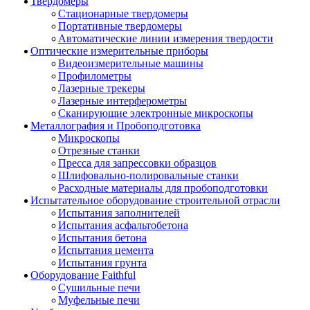
Твердомеры
Стационарные твердомеры
Портативные твердомеры
Автоматические линии измерения твердости
Оптические измерительные приборы
Видеоизмерительные машины
Профилометры
Лазерные трекеры
Лазерные интерферометры
Сканирующие электронные микроскопы
Металлография и Пробоподготовка
Микроскопы
Отрезные станки
Пресса для запрессовки образцов
Шлифовально-полировальные станки
Расходные материалы для пробоподготовки
Испытательное оборудование строительной отрасли
Испытания заполнителей
Испытания асфальтобетона
Испытания бетона
Испытания цемента
Испытания грунта
Оборудование Faithful
Сушильные печи
Муфельные печи