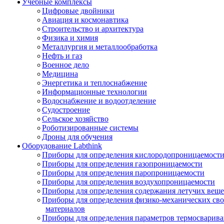
Учебные комплексы
Цифровые двойники
Авиация и космонавтика
Строительство и архитектура
Физика и химия
Металлургия и металлообработка
Нефть и газ
Военное дело
Медицина
Энергетика и теплоснабжение
Информационные технологии
Водоснабжение и водоотделение
Судостроение
Сельское хозяйство
Роботизированные системы
Дроны для обучения
Оборудование Labthink
Приборы для определения кислородопроницаемост
Приборы для определения газопроницаемости
Приборы для определения паропроницаемости
Приборы для определения воздухопроницаемости
Приборы для определения содержания летучих веще
Приборы для определения физико-механических св
материалов
Приборы для определения параметров термосварив