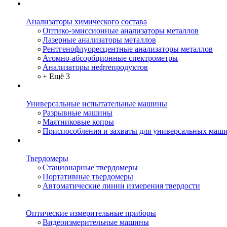
Анализаторы химического состава
Оптико-эмиссионные анализаторы металлов
Лазерные анализаторы металлов
Рентгенофлуоресцентные анализаторы металлов
Атомно-абсорбционные спектрометры
Анализаторы нефтепродуктов
+ Ещё 3
Универсальные испытательные машины
Разрывные машины
Маятниковые копры
Приспособления и захваты для универсальных маш
Твердомеры
Стационарные твердомеры
Портативные твердомеры
Автоматические линии измерения твердости
Оптические измерительные приборы
Видеоизмерительные машины