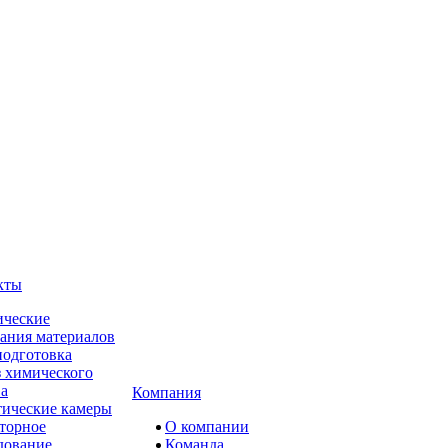
кты
ческие
ания материалов
одготовка
 химического
ва
Компания
ические камеры
торное
О компании
дование
Команда