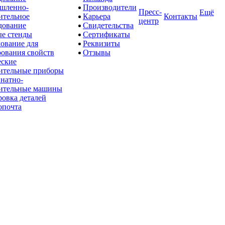
шленно-
Производители
Пресс-
Ещё
ительное
Карьера
Контакты
центр
дование
Свидетельства
е стенды
Сертификаты
ование для
Реквизиты
рования свойств
Отзывы
ские
ительные приборы
натно-
ительные машины
овка деталей
опочта