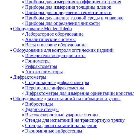
Приборы для измерения коэффициента трения
Приборы для измерения толщины пленок
Приборы для определения герметичности
Приборы для анализа газовой среды в упаковке
Приборы для определения липкости
Оборудование Mettler Toledo
Лабораторное оборудование
Аналитические системы
Весы и весовое оборудование
Оборудование для контроля оптических изделий
Измерители эксцентриситета
Гониометры
Рефрактометры
Автоколлиматоры
Дифрактометры
Стационарные дифрактометры
Переносные дифрактометры
Дифрактометры для измерения ориентации кристал
Оборудование для испытаний на вибрацию и удары
Вибростенды
Ударные стенды
Высокоскоростные ударные стенды
Стенды для испытаний на транспортную тряску
Стенды для испытаний на падение
Экономичные вибростенды