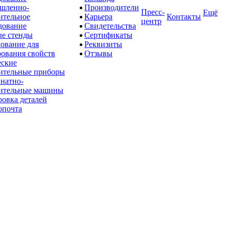
шленно-
Производители
Пресс-
Ещё
ительное
Карьера
Контакты
центр
дование
Свидетельства
е стенды
Сертификаты
ование для
Реквизиты
рования свойств
Отзывы
ские
ительные приборы
натно-
ительные машины
овка деталей
опочта