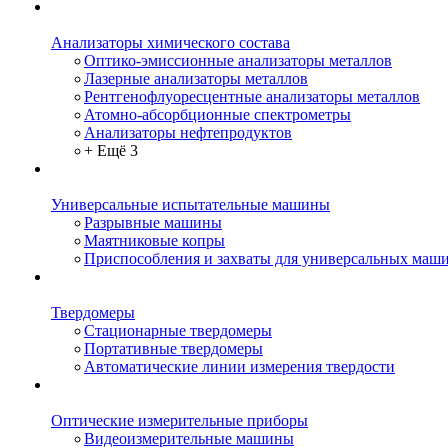
Анализаторы химического состава
Оптико-эмиссионные анализаторы металлов
Лазерные анализаторы металлов
Рентгенофлуоресцентные анализаторы металлов
Атомно-абсорбционные спектрометры
Анализаторы нефтепродуктов
+ Ещё 3
Универсальные испытательные машины
Разрывные машины
Маятниковые копры
Приспособления и захваты для универсальных маш
Твердомеры
Стационарные твердомеры
Портативные твердомеры
Автоматические линии измерения твердости
Оптические измерительные приборы
Видеоизмерительные машины