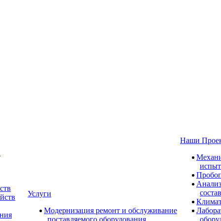
Наши Прое
и
Механи
испыт
Пробоп
Анализ
ств
соста
Услуги
ойств
Климат
Модернизация ремонт и обслуживание
Лабора
ания
поставляемого оборудования
обору