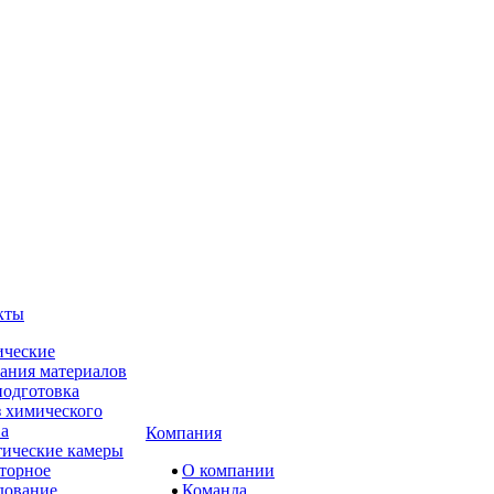
кты
ческие
ания материалов
одготовка
 химического
ва
Компания
ические камеры
торное
О компании
дование
Команда