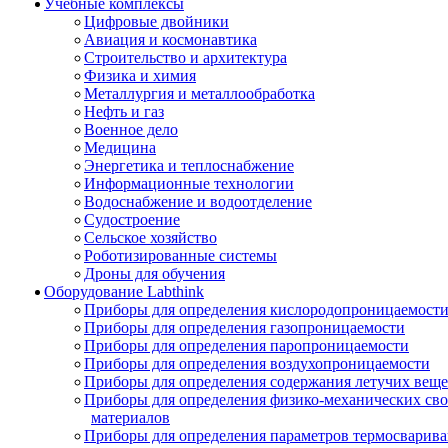
Учебные комплексы
Цифровые двойники
Авиация и космонавтика
Строительство и архитектура
Физика и химия
Металлургия и металлообработка
Нефть и газ
Военное дело
Медицина
Энергетика и теплоснабжение
Информационные технологии
Водоснабжение и водоотделение
Судостроение
Сельское хозяйство
Роботизированные системы
Дроны для обучения
Оборудование Labthink
Приборы для определения кислородопроницаемост
Приборы для определения газопроницаемости
Приборы для определения паропроницаемости
Приборы для определения воздухопроницаемости
Приборы для определения содержания летучих веще
Приборы для определения физико-механических св
материалов
Приборы для определения параметров термосварив