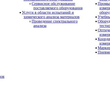
Сервисное обслуживание
Промы
поставляемого оборудования
измер
Услуги в области испытаний и
обору
химического анализа материалов
Учебны
Проведение спектрального
Оборуд
анализа
тести
Оптиче
измер
Коорди
измер
Маркир
Пневм
лов