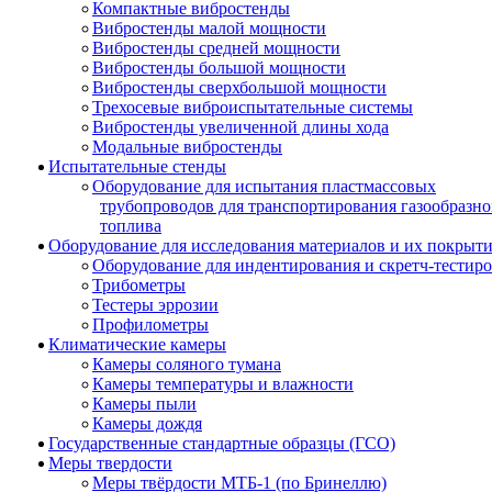
Компактные вибростенды
Вибростенды малой мощности
Вибростенды средней мощности
Вибростенды большой мощности
Вибростенды сверхбольшой мощности
Трехосевые виброиспытательные системы
Вибростенды увеличенной длины хода
Модальные вибростенды
Испытательные стенды
Оборудование для испытания пластмассовых
трубопроводов для транспортирования газообразно
топлива
Оборудование для исследования материалов и их покрыт
Оборудование для индентирования и скретч-тестир
Трибометры
Тестеры эррозии
Профилометры
Климатические камеры
Камеры соляного тумана
Камеры температуры и влажности
Камеры пыли
Камеры дождя
Государственные стандартные образцы (ГСО)
Меры твердости
Меры твёрдости МТБ-1 (по Бринеллю)