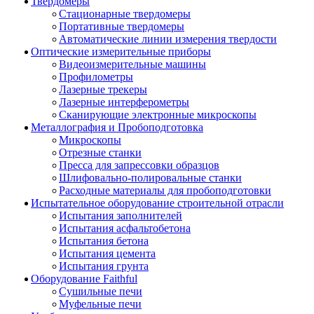
Твердомеры
Стационарные твердомеры
Портативные твердомеры
Автоматические линии измерения твердости
Оптические измерительные приборы
Видеоизмерительные машины
Профилометры
Лазерные трекеры
Лазерные интерферометры
Сканирующие электронные микроскопы
Металлография и Пробоподготовка
Микроскопы
Отрезные станки
Пресса для запрессовки образцов
Шлифовально-полировальные станки
Расходные материалы для пробоподготовки
Испытательное оборудование строительной отрасли
Испытания заполнителей
Испытания асфальтобетона
Испытания бетона
Испытания цемента
Испытания грунта
Оборудование Faithful
Сушильные печи
Муфельные печи