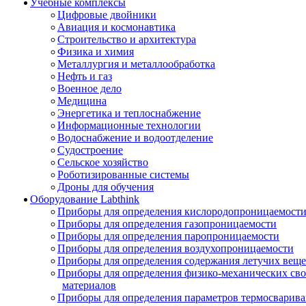
Учебные комплексы
Цифровые двойники
Авиация и космонавтика
Строительство и архитектура
Физика и химия
Металлургия и металлообработка
Нефть и газ
Военное дело
Медицина
Энергетика и теплоснабжение
Информационные технологии
Водоснабжение и водоотделение
Судостроение
Сельское хозяйство
Роботизированные системы
Дроны для обучения
Оборудование Labthink
Приборы для определения кислородопроницаемост
Приборы для определения газопроницаемости
Приборы для определения паропроницаемости
Приборы для определения воздухопроницаемости
Приборы для определения содержания летучих веще
Приборы для определения физико-механических св
материалов
Приборы для определения параметров термосварив