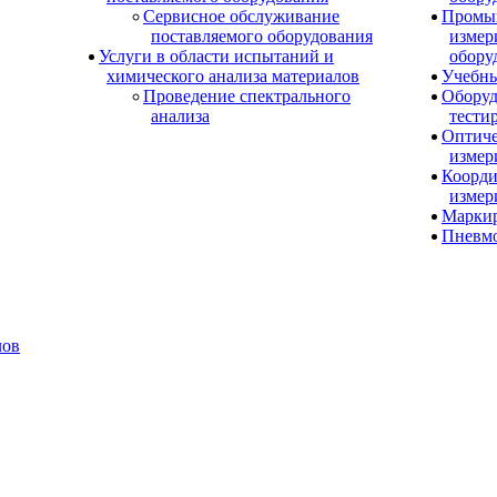
Сервисное обслуживание
Промы
поставляемого оборудования
измер
Услуги в области испытаний и
обору
химического анализа материалов
Учебны
Проведение спектрального
Оборуд
анализа
тести
Оптиче
измер
Коорди
измер
Маркир
Пневм
лов