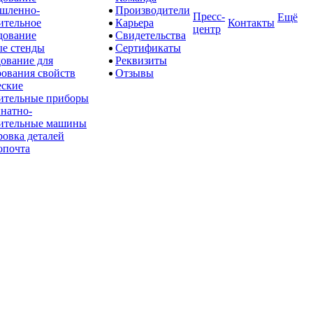
шленно-
Производители
Пресс-
Ещё
ительное
Карьера
Контакты
центр
дование
Свидетельства
е стенды
Сертификаты
ование для
Реквизиты
рования свойств
Отзывы
ские
ительные приборы
натно-
ительные машины
овка деталей
опочта