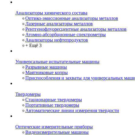
Анализаторы химического состава
Оптико-эмиссионные анализаторы металлов
Лазерные анализаторы металлов
Рентгенофлуоресцентные анализаторы металлов
Атомно-абсорбционные спектрометры
Анализаторы нефтепродуктов
+ Ещё 3
Универсальные испытательные машины
Разрывные машины
Маятниковые копры
Приспособления и захваты для универсальных маш
Твердомеры
Стационарные твердомеры
Портативные твердомеры
Автоматические линии измерения твердости
Оптические измерительные приборы
Видеоизмерительные машины