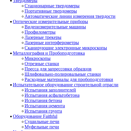
Твердомеры
Стационарные твердомеры
Портативные твердомеры
Автоматические линии измерения твердости
Оптические измерительные приборы
Видеоизмерительные машины
Профилометры
Лазерные трекеры
Лазерные интерферометры
Сканирующие электронные микроскопы
Металлография и Пробоподготовка
Микроскопы
Отрезные станки
Пресса для запрессовки образцов
Шлифовально-полировальные станки
Расходные материалы для пробоподготовки
Испытательное оборудование строительной отрасли
Испытания заполнителей
Испытания асфальтобетона
Испытания бетона
Испытания цемента
Испытания грунта
Оборудование Faithful
Сушильные печи
Муфельные печи