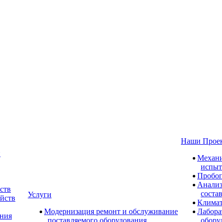
Наши Прое
и
Механи
испыт
Пробоп
Анализ
ств
соста
Услуги
ойств
Климат
Модернизация ремонт и обслуживание
Лабора
ания
поставляемого оборудования
обору