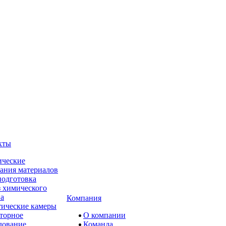
кты
ческие
ания материалов
одготовка
 химического
ва
Компания
ические камеры
торное
О компании
дование
Команда