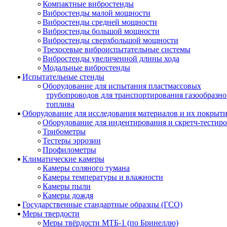
Компактные вибростенды
Вибростенды малой мощности
Вибростенды средней мощности
Вибростенды большой мощности
Вибростенды сверхбольшой мощности
Трехосевые виброиспытательные системы
Вибростенды увеличенной длины хода
Модальные вибростенды
Испытательные стенды
Оборудование для испытания пластмассовых
трубопроводов для транспортирования газообразно
топлива
Оборудование для исследования материалов и их покрыт
Оборудование для индентирования и скретч-тестир
Трибометры
Тестеры эррозии
Профилометры
Климатические камеры
Камеры соляного тумана
Камеры температуры и влажности
Камеры пыли
Камеры дождя
Государственные стандартные образцы (ГСО)
Меры твердости
Меры твёрдости МТБ-1 (по Бринеллю)