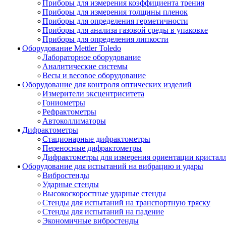
Приборы для измерения коэффициента трения
Приборы для измерения толщины пленок
Приборы для определения герметичности
Приборы для анализа газовой среды в упаковке
Приборы для определения липкости
Оборудование Mettler Toledo
Лабораторное оборудование
Аналитические системы
Весы и весовое оборудование
Оборудование для контроля оптических изделий
Измерители эксцентриситета
Гониометры
Рефрактометры
Автоколлиматоры
Дифрактометры
Стационарные дифрактометры
Переносные дифрактометры
Дифрактометры для измерения ориентации кристал
Оборудование для испытаний на вибрацию и удары
Вибростенды
Ударные стенды
Высокоскоростные ударные стенды
Стенды для испытаний на транспортную тряску
Стенды для испытаний на падение
Экономичные вибростенды