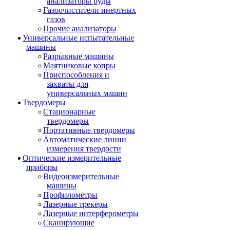
анализаторы руды
Газоочистители инертных
газов
Прочие анализаторы
Универсальные испытательные
машины
Разрывные машины
Маятниковые копры
Приспособления и
захваты для
универсальных машин
Твердомеры
Стационарные
твердомеры
Портативные твердомеры
Автоматические линии
измерения твердости
Оптические измерительные
приборы
Видеоизмерительные
машины
Профилометры
Лазерные трекеры
Лазерные интерферометры
Сканирующие