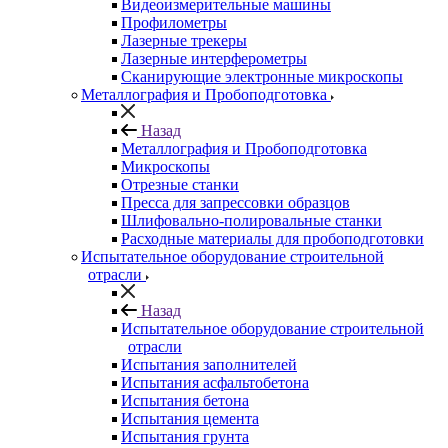
Видеоизмерительные машины
Профилометры
Лазерные трекеры
Лазерные интерферометры
Сканирующие электронные микроскопы
Металлография и Пробоподготовка
Назад
Металлография и Пробоподготовка
Микроскопы
Отрезные станки
Пресса для запрессовки образцов
Шлифовально-полировальные станки
Расходные материалы для пробоподготовки
Испытательное оборудование строительной
отрасли
Назад
Испытательное оборудование строительной
отрасли
Испытания заполнителей
Испытания асфальтобетона
Испытания бетона
Испытания цемента
Испытания грунта