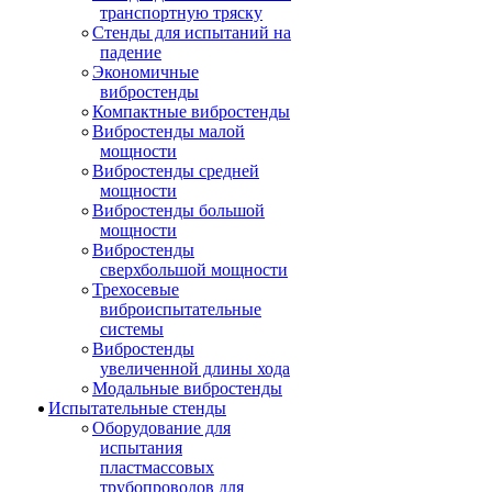
транспортную тряску
Стенды для испытаний на
падение
Экономичные
вибростенды
Компактные вибростенды
Вибростенды малой
мощности
Вибростенды средней
мощности
Вибростенды большой
мощности
Вибростенды
сверхбольшой мощности
Трехосевые
виброиспытательные
системы
Вибростенды
увеличенной длины хода
Модальные вибростенды
Испытательные стенды
Оборудование для
испытания
пластмассовых
трубопроводов для