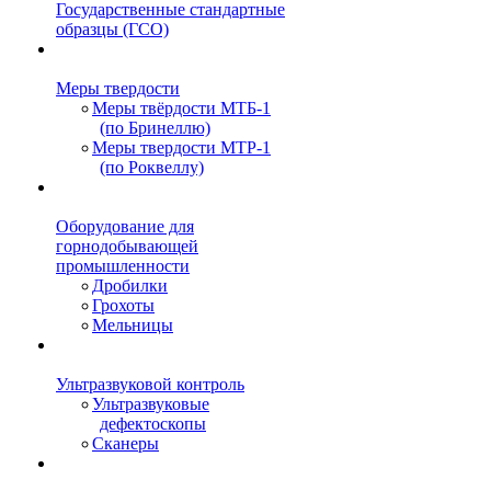
Государственные стандартные
образцы (ГСО)
Меры твердости
Меры твёрдости МТБ-1
(по Бринеллю)
Меры твердости МТР-1
(по Роквеллу)
Оборудование для
горнодобывающей
промышленности
Дробилки
Грохоты
Мельницы
Ультразвуковой контроль
Ультразвуковые
дефектоскопы
Сканеры