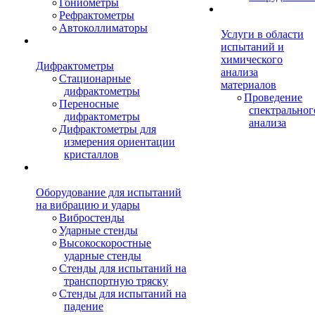
Гониометры
Рефрактометры
Автоколлиматоры
Услуги в области
испытаний и
химического
Дифрактометры
анализа
Стационарные
материалов
дифрактометры
Проведение
Переносные
спектральног
дифрактометры
анализа
Дифрактометры для
измерения ориентации
кристаллов
Оборудование для испытаний
на вибрацию и удары
Вибростенды
Ударные стенды
Высокоскоростные
ударные стенды
Стенды для испытаний на
транспортную тряску
Стенды для испытаний на
падение