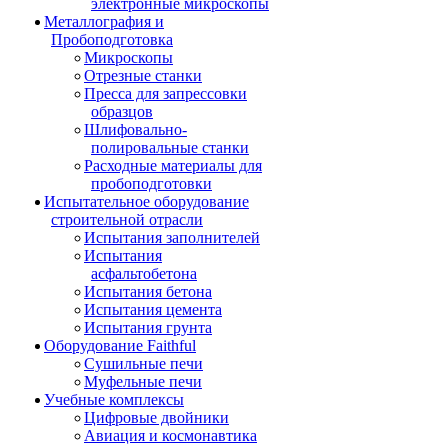
электронные микроскопы
Металлография и
Пробоподготовка
Микроскопы
Отрезные станки
Пресса для запрессовки
образцов
Шлифовально-
полировальные станки
Расходные материалы для
пробоподготовки
Испытательное оборудование
строительной отрасли
Испытания заполнителей
Испытания
асфальтобетона
Испытания бетона
Испытания цемента
Испытания грунта
Оборудование Faithful
Сушильные печи
Муфельные печи
Учебные комплексы
Цифровые двойники
Авиация и космонавтика