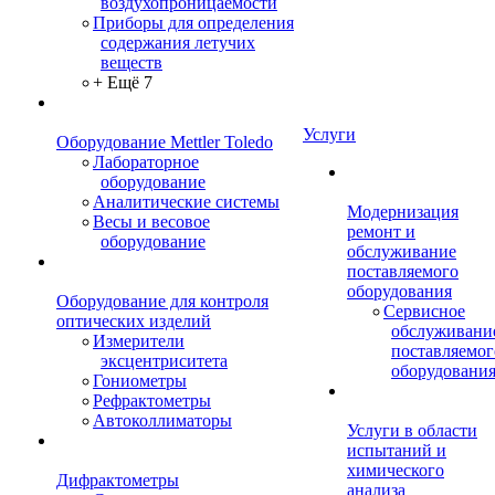
воздухопроницаемости
Приборы для определения
содержания летучих
веществ
+ Ещё 7
Услуги
Оборудование Mettler Toledo
Лабораторное
оборудование
Аналитические системы
Модернизация
Весы и весовое
ремонт и
оборудование
обслуживание
поставляемого
оборудования
Оборудование для контроля
Сервисное
оптических изделий
обслуживани
Измерители
поставляемог
эксцентриситета
оборудовани
Гониометры
Рефрактометры
Автоколлиматоры
Услуги в области
испытаний и
химического
Дифрактометры
анализа