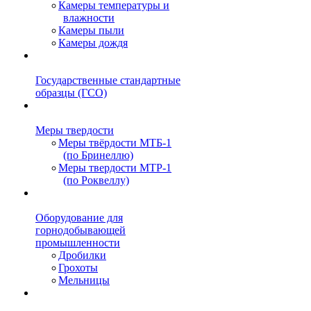
Камеры температуры и
влажности
Камеры пыли
Камеры дождя
Государственные стандартные
образцы (ГСО)
Меры твердости
Меры твёрдости МТБ-1
(по Бринеллю)
Меры твердости МТР-1
(по Роквеллу)
Оборудование для
горнодобывающей
промышленности
Дробилки
Грохоты
Мельницы