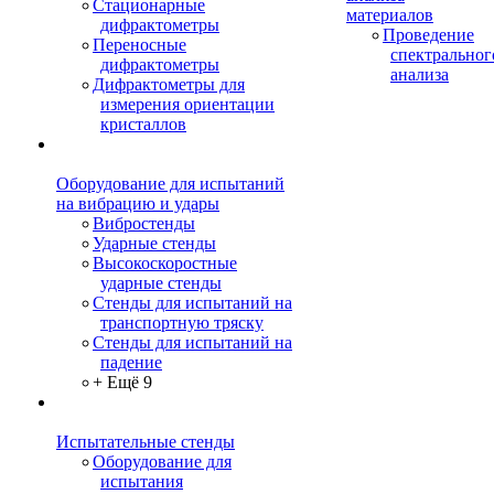
Стационарные
материалов
дифрактометры
Проведение
Переносные
спектральног
дифрактометры
анализа
Дифрактометры для
измерения ориентации
кристаллов
Оборудование для испытаний
на вибрацию и удары
Вибростенды
Ударные стенды
Высокоскоростные
ударные стенды
Стенды для испытаний на
транспортную тряску
Стенды для испытаний на
падение
+ Ещё 9
Испытательные стенды
Оборудование для
испытания