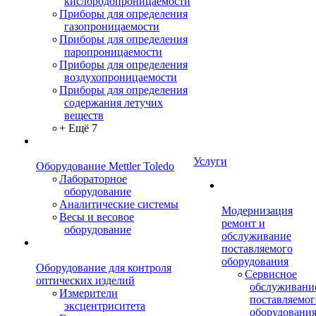
кислородопроницаемости
Приборы для определения
газопроницаемости
Приборы для определения
паропроницаемости
Приборы для определения
воздухопроницаемости
Приборы для определения
содержания летучих
веществ
+ Ещё 7
Услуги
Оборудование Mettler Toledo
Лабораторное
оборудование
Аналитические системы
Модернизация
Весы и весовое
ремонт и
оборудование
обслуживание
поставляемого
оборудования
Оборудование для контроля
Сервисное
оптических изделий
обслуживани
Измерители
поставляемог
эксцентриситета
оборудовани