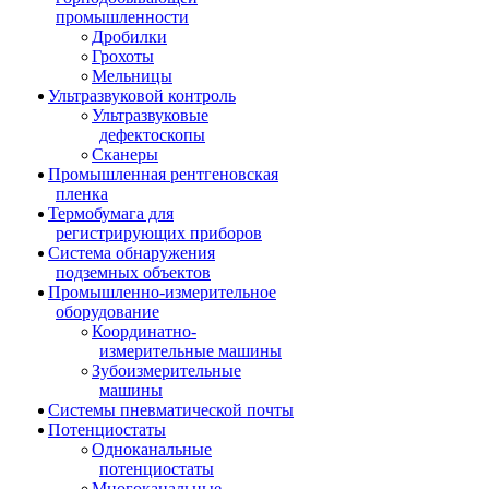
промышленности
Дробилки
Грохоты
Мельницы
Ультразвуковой контроль
Ультразвуковые
дефектоскопы
Сканеры
Промышленная рентгеновская
пленка
Термобумага для
регистрирующих приборов
Система обнаружения
подземных объектов
Промышленно-измерительное
оборудование
Координатно-
измерительные машины
Зубоизмерительные
машины
Системы пневматической почты
Потенциостаты
Одноканальные
потенциостаты
Многоканальные