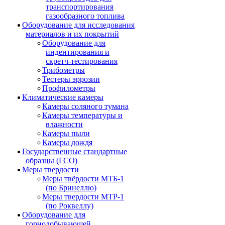
транспортирования
газообразного топлива
Оборудование для исследования
материалов и их покрытий
Оборудование для
индентирования и
скретч-тестирования
Трибометры
Тестеры эррозии
Профилометры
Климатические камеры
Камеры соляного тумана
Камеры температуры и
влажности
Камеры пыли
Камеры дождя
Государственные стандартные
образцы (ГСО)
Меры твердости
Меры твёрдости МТБ-1
(по Бринеллю)
Меры твердости МТР-1
(по Роквеллу)
Оборудование для
горнодобывающей