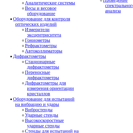
Проведение
Аналитические системы
спектральног
Весы и весовое
анализа
оборудование
Оборудование для контроля
оптических изделий
Измерители
эксцентриситета
Гониометры
Рефрактометры
Автоколлиматоры
Дифрактометры
Стационарные
дифрактометры
Переносные
дифрактометры
Дифрактометры для
измерения ориентации
кристаллов
Оборудование для испытаний
на вибрацию и удары
Вибростенды
Ударные стенды
Высокоскоростные
ударные стенды
Стенды для испытаний на