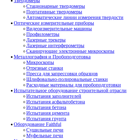
Твердомеры
Стационарные твердомеры
Портативные твердомеры
Автоматические линии измерения твердости
Оптические измерительные приборы
Видеоизмерительные машины
Профилометры
Лазерные трекеры
Лазерные интерферометры
Сканирующие электронные микроскопы
Металлография и Пробоподготовка
Микроскопы
Отрезные станки
Пресса для запрессовки образцов
Шлифовально-полировальные станки
Расходные материалы для пробоподготовки
Испытательное оборудование строительной отрасли
Испытания заполнителей
Испытания асфальтобетона
Испытания бетона
Испытания цемента
Испытания грунта
Оборудование Faithful
Сушильные печи
Муфельные печи