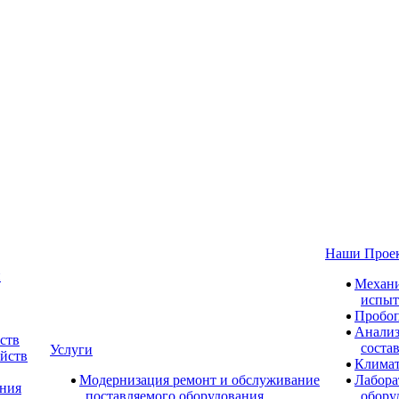
Наши Прое
и
Механи
испыт
Пробоп
Анализ
ств
соста
Услуги
ойств
Климат
Модернизация ремонт и обслуживание
Лабора
ания
поставляемого оборудования
обору