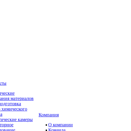
кты
ческие
ания материалов
одготовка
 химического
ва
Компания
ические камеры
торное
О компании
дование
Команда