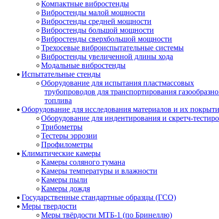
Компактные вибростенды
Вибростенды малой мощности
Вибростенды средней мощности
Вибростенды большой мощности
Вибростенды сверхбольшой мощности
Трехосевые виброиспытательные системы
Вибростенды увеличенной длины хода
Модальные вибростенды
Испытательные стенды
Оборудование для испытания пластмассовых
трубопроводов для транспортирования газообразно
топлива
Оборудование для исследования материалов и их покрыт
Оборудование для индентирования и скретч-тестир
Трибометры
Тестеры эррозии
Профилометры
Климатические камеры
Камеры соляного тумана
Камеры температуры и влажности
Камеры пыли
Камеры дождя
Государственные стандартные образцы (ГСО)
Меры твердости
Меры твёрдости МТБ-1 (по Бринеллю)