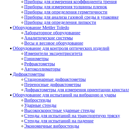
Приборы для измерения коэффициента трения
Приборы для измерения толщины пленок
Приборы для определения герметичности
Приборы для анализа газовой среды в упаковке
Приборы для определения липкости
Оборудование Mettler Toledo
Лабораторное оборудование
Аналитические системы
Весы и весовое оборудование
Оборудование для контроля оптических изделий
Измерители эксцентриситета
Гониометры
Рефрактометры
Автоколлиматоры
Дифрактометры
Стационарные дифрактометры
Переносные дифрактометры
Дифрактометры для измерения ориентации кристал
Оборудование для испытаний на вибрацию и удары
Вибростенды
Ударные стенды
Высокоскоростные ударные стенды
Стенды для испытаний на транспортную тряску
Стенды для испытаний на падение
Экономичные вибростенды