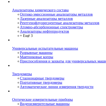
Анализаторы химического состава
Оптико-эмиссионные анализаторы металлов
Лазерные анализаторы металлов
Рентгенофлуоресцентные анализаторы металлов
Атомно-абсорбционные спектрометры
Анализаторы нефтепродуктов
+ Ещё 3
Универсальные испытательные машины
Разрывные машины
Маятниковые копры
Приспособления и захваты для универсальных маш
Твердомеры
Стационарные твердомеры
Портативные твердомеры
Автоматические линии измерения твердости
Оптические измерительные приборы
Видеоизмерительные машины