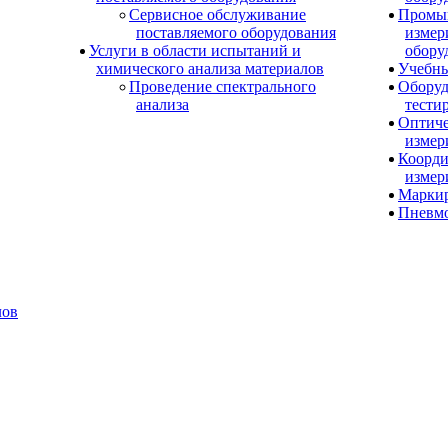
Сервисное обслуживание
Промы
поставляемого оборудования
измер
Услуги в области испытаний и
обору
химического анализа материалов
Учебны
Проведение спектрального
Оборуд
анализа
тести
Оптиче
измер
Коорди
измер
Маркир
Пневм
лов