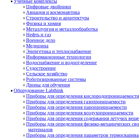
Учебные комплексы
Цифровые двойники
Авиация и космонавтика
Строительство и архитектура
Физика и химия
Металлургия и металлообработка
Нефть и газ
Военное дело
Медицина
Энергетика и теплоснабжение
Информационные технологии
Водоснабжение и водоотделение
Судостроение
Сельское хозяйство
Роботизированные системы
Дроны для обучения
Оборудование Labthink
Приборы для определения кислородопроницаемост
Приборы для определения газопроницаемости
Приборы для определения паропроницаемости
Приборы для определения воздухопроницаемости
Приборы для определения содержания летучих веще
Приборы для определения физико-механических св
материалов
Приборы для определения параметров термосварив