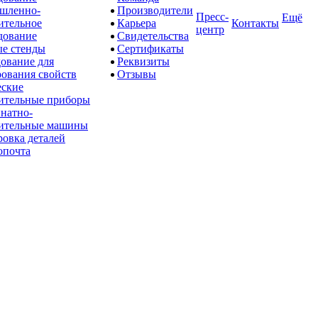
шленно-
Производители
Пресс-
Ещё
ительное
Карьера
Контакты
центр
дование
Свидетельства
е стенды
Сертификаты
ование для
Реквизиты
рования свойств
Отзывы
ские
ительные приборы
натно-
ительные машины
овка деталей
опочта