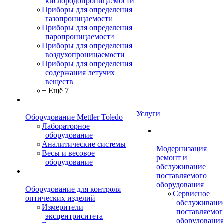
кислородопроницаемости
Приборы для определения
газопроницаемости
Приборы для определения
паропроницаемости
Приборы для определения
воздухопроницаемости
Приборы для определения
содержания летучих
веществ
+ Ещё 7
Услуги
Оборудование Mettler Toledo
Лабораторное
оборудование
Аналитические системы
Модернизация
Весы и весовое
ремонт и
оборудование
обслуживание
поставляемого
оборудования
Оборудование для контроля
Сервисное
оптических изделий
обслуживани
Измерители
поставляемог
эксцентриситета
оборудовани