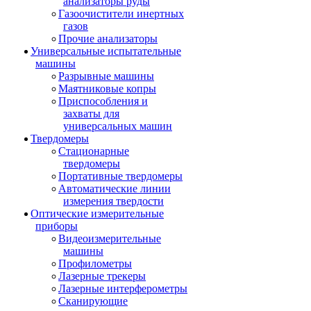
анализаторы руды
Газоочистители инертных
газов
Прочие анализаторы
Универсальные испытательные
машины
Разрывные машины
Маятниковые копры
Приспособления и
захваты для
универсальных машин
Твердомеры
Стационарные
твердомеры
Портативные твердомеры
Автоматические линии
измерения твердости
Оптические измерительные
приборы
Видеоизмерительные
машины
Профилометры
Лазерные трекеры
Лазерные интерферометры
Сканирующие