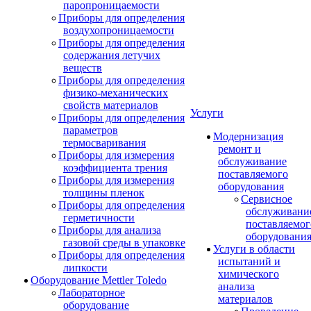
паропроницаемости
Приборы для определения
воздухопроницаемости
Приборы для определения
содержания летучих
веществ
Приборы для определения
физико-механических
свойств материалов
Услуги
Приборы для определения
параметров
Модернизация
термосваривания
ремонт и
Приборы для измерения
обслуживание
коэффициента трения
поставляемого
Приборы для измерения
оборудования
толщины пленок
Сервисное
Приборы для определения
обслуживани
герметичности
поставляемог
Приборы для анализа
оборудовани
газовой среды в упаковке
Услуги в области
Приборы для определения
испытаний и
липкости
химического
Оборудование Mettler Toledo
анализа
Лабораторное
материалов
оборудование