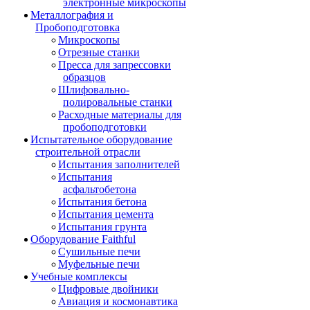
электронные микроскопы
Металлография и
Пробоподготовка
Микроскопы
Отрезные станки
Пресса для запрессовки
образцов
Шлифовально-
полировальные станки
Расходные материалы для
пробоподготовки
Испытательное оборудование
строительной отрасли
Испытания заполнителей
Испытания
асфальтобетона
Испытания бетона
Испытания цемента
Испытания грунта
Оборудование Faithful
Сушильные печи
Муфельные печи
Учебные комплексы
Цифровые двойники
Авиация и космонавтика