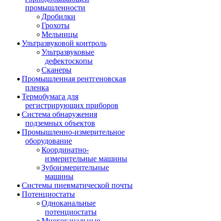
промышленности
Дробилки
Грохоты
Мельницы
Ультразвуковой контроль
Ультразвуковые
дефектоскопы
Сканеры
Промышленная рентгеновская
пленка
Термобумага для
регистрирующих приборов
Система обнаружения
подземных объектов
Промышленно-измерительное
оборудование
Координатно-
измерительные машины
Зубоизмерительные
машины
Системы пневматической почты
Потенциостаты
Одноканальные
потенциостаты
Многоканальные