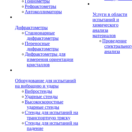
Гониометры
Рефрактометры
Автоколлиматоры
Услуги в области
испытаний и
химического
Дифрактометры
анализа
Стационарные
материалов
дифрактометры
Проведение
Переносные
спектральног
дифрактометры
анализа
Дифрактометры для
измерения ориентации
кристаллов
Оборудование для испытаний
на вибрацию и удары
Вибростенды
Ударные стенды
Высокоскоростные
ударные стенды
Стенды для испытаний на
транспортную тряску
Стенды для испытаний на
падение