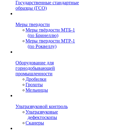
Государственные стандартные
образцы (ГСО)
Меры твердости
Меры твёрдости МТБ-1
(по Бринеллю)
Меры твердости МТР-1
(по Роквеллу)
Оборудование для
горнодобывающей
промышленности
Дробилки
Грохоты
Мельницы
Ультразвуковой контроль
Ультразвуковые
дефектоскопы
Сканеры