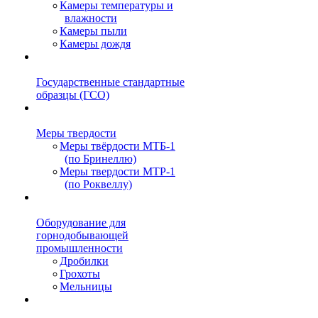
Камеры температуры и
влажности
Камеры пыли
Камеры дождя
Государственные стандартные
образцы (ГСО)
Меры твердости
Меры твёрдости МТБ-1
(по Бринеллю)
Меры твердости МТР-1
(по Роквеллу)
Оборудование для
горнодобывающей
промышленности
Дробилки
Грохоты
Мельницы