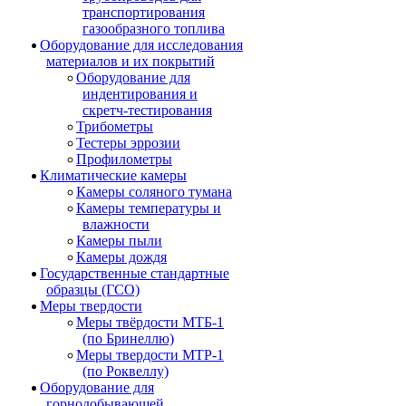
транспортирования
газообразного топлива
Оборудование для исследования
материалов и их покрытий
Оборудование для
индентирования и
скретч-тестирования
Трибометры
Тестеры эррозии
Профилометры
Климатические камеры
Камеры соляного тумана
Камеры температуры и
влажности
Камеры пыли
Камеры дождя
Государственные стандартные
образцы (ГСО)
Меры твердости
Меры твёрдости МТБ-1
(по Бринеллю)
Меры твердости МТР-1
(по Роквеллу)
Оборудование для
горнодобывающей