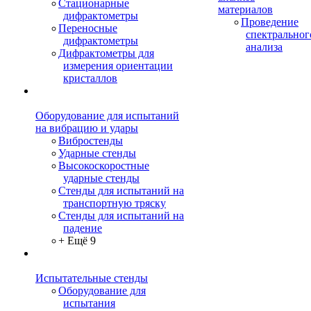
Стационарные
материалов
дифрактометры
Проведение
Переносные
спектральног
дифрактометры
анализа
Дифрактометры для
измерения ориентации
кристаллов
Оборудование для испытаний
на вибрацию и удары
Вибростенды
Ударные стенды
Высокоскоростные
ударные стенды
Стенды для испытаний на
транспортную тряску
Стенды для испытаний на
падение
+ Ещё 9
Испытательные стенды
Оборудование для
испытания