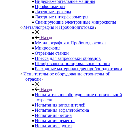
Видеоизмерительные машины
Профилометры
Лазерные трекеры
Лазерные интерферометры
Сканирующие электронные микроскопы
Металлография и Пробоподготовка
Назад
Металлография и Пробоподготовка
Микроскопы
Отрезные станки
Пресса для запрессовки образцов
Шлифовально-полировальные станки
Расходные материалы для пробоподготовки
Испытательное оборудование строительной
отрасли
Назад
Испытательное оборудование строительной
отрасли
Испытания заполнителей
Испытания асфальтобетона
Испытания бетона
Испытания цемента
Испытания грунта