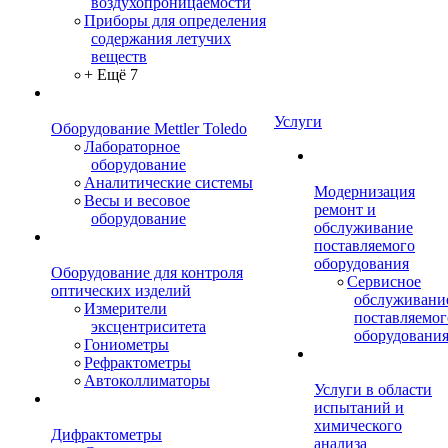
воздухопроницаемости
Приборы для определения
содержания летучих
веществ
+ Ещё 7
Услуги
Оборудование Mettler Toledo
Лабораторное
оборудование
Аналитические системы
Модернизация
Весы и весовое
ремонт и
оборудование
обслуживание
поставляемого
оборудования
Оборудование для контроля
Сервисное
оптических изделий
обслуживани
Измерители
поставляемог
эксцентриситета
оборудовани
Гониометры
Рефрактометры
Автоколлиматоры
Услуги в области
испытаний и
химического
Дифрактометры
анализа