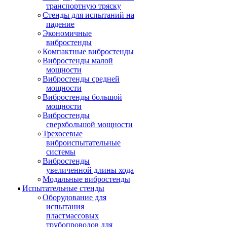
транспортную тряску
Стенды для испытаний на
падение
Экономичные
вибростенды
Компактные вибростенды
Вибростенды малой
мощности
Вибростенды средней
мощности
Вибростенды большой
мощности
Вибростенды
сверхбольшой мощности
Трехосевые
виброиспытательные
системы
Вибростенды
увеличенной длины хода
Модальные вибростенды
Испытательные стенды
Оборудование для
испытания
пластмассовых
трубопроводов для