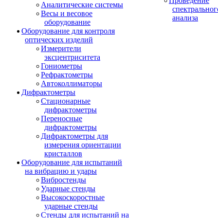
Проведение
Аналитические системы
спектральног
Весы и весовое
анализа
оборудование
Оборудование для контроля
оптических изделий
Измерители
эксцентриситета
Гониометры
Рефрактометры
Автоколлиматоры
Дифрактометры
Стационарные
дифрактометры
Переносные
дифрактометры
Дифрактометры для
измерения ориентации
кристаллов
Оборудование для испытаний
на вибрацию и удары
Вибростенды
Ударные стенды
Высокоскоростные
ударные стенды
Стенды для испытаний на