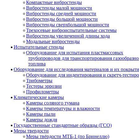
Компактные вибростенды
Вибростенды малой мощности
Вибростенды средней мощности
Вибростенды большой мощности
Вибростенды сверхбольшой мощности
Трехосевые виброиспытательные системы
Вибростенды увеличенной длины хода
Модальные вибростенды
Испытательные стенды
Оборудование для испытания пластмассовых
трубопроводов для транспортирования газообразно
топлива
Оборудование для исследования материалов и их покрыт
Оборудование для индентирования и скретч-тестир
Трибометры
Тестеры эррозии
Профилометры
Климатические камеры
Камеры соляного тумана
Камеры температуры и влажности
Камеры пыли
Камеры дождя
Государственные стандартные образцы (ГСО)
Меры твердости
Меры твёрдости МТБ-1 (по Бринеллю)