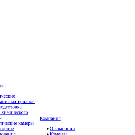
кты
ческие
ания материалов
одготовка
 химического
ва
Компания
ические камеры
торное
О компании
дование
Команда