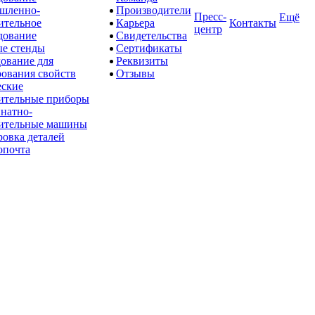
шленно-
Производители
Пресс-
Ещё
ительное
Карьера
Контакты
центр
дование
Свидетельства
е стенды
Сертификаты
ование для
Реквизиты
рования свойств
Отзывы
ские
ительные приборы
натно-
ительные машины
овка деталей
опочта