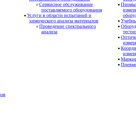
Сервисное обслуживание
Промы
поставляемого оборудования
измер
Услуги в области испытаний и
обору
химического анализа материалов
Учебны
Проведение спектрального
Оборуд
анализа
тести
Оптиче
измер
Коорди
измер
Маркир
Пневм
лов