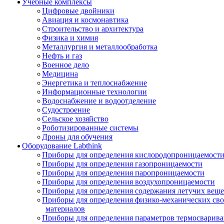
Учебные комплексы
Цифровые двойники
Авиация и космонавтика
Строительство и архитектура
Физика и химия
Металлургия и металлообработка
Нефть и газ
Военное дело
Медицина
Энергетика и теплоснабжение
Информационные технологии
Водоснабжение и водоотделение
Судостроение
Сельское хозяйство
Роботизированные системы
Дроны для обучения
Оборудование Labthink
Приборы для определения кислородопроницаемост
Приборы для определения газопроницаемости
Приборы для определения паропроницаемости
Приборы для определения воздухопроницаемости
Приборы для определения содержания летучих веще
Приборы для определения физико-механических св
материалов
Приборы для определения параметров термосварив