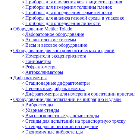
Приборы для измерения коэффициента трения
Приборы для измерения толщины пленок
Приборы для определения герметичности
Приборы для анализа газовой среды в упаковке
Приборы для определения липкости
Оборудование Mettler Toledo
Лабораторное оборудование
Аналитические системы
Весы и весовое оборудование
Оборудование для контроля оптических изделий
Измерители эксцентриситета
Гониометры
Рефрактометры
Автоколлиматоры
Дифрактометры
Стационарные дифрактометры
Переносные дифрактометры
Дифрактометры для измерения ориентации кристал
Оборудование для испытаний на вибрацию и удары
Вибростенды
Ударные стенды
Высокоскоростные ударные стенды
Стенды для испытаний на транспортную тряску
Стенды для испытаний на падение
Экономичные вибростенды