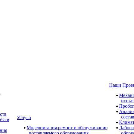
Наши Прое
и
Механи
испыт
Пробоп
Анализ
ств
соста
Услуги
ойств
Климат
Модернизация ремонт и обслуживание
Лабора
ания
поставляемого оборудования
обору