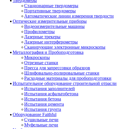
Твердомеры
Стационарные твердомеры
Портативные твердомеры
Автоматические линии измерения твердости
Оптические измерительные приборы
Видеоизмерительные машины
Профилометры
Лазерные трекеры
Лазерные интерферометры
Сканирующие электронные микроскопы
Металлография и Пробоподготовка
Микроскопы
Отрезные станки
Пресса для запрессовки образцов
Шлифовально-полировальные станки
Расходные материалы для пробоподготовки
Испытательное оборудование строительной отрасли
Испытания заполнителей
Испытания асфальтобетона
Испытания бетона
Испытания цемента
Испытания грунта
Оборудование Faithful
Сушильные печи
Муфельные печи