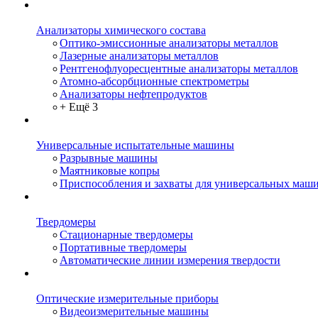
Анализаторы химического состава
Оптико-эмиссионные анализаторы металлов
Лазерные анализаторы металлов
Рентгенофлуоресцентные анализаторы металлов
Атомно-абсорбционные спектрометры
Анализаторы нефтепродуктов
+ Ещё 3
Универсальные испытательные машины
Разрывные машины
Маятниковые копры
Приспособления и захваты для универсальных маш
Твердомеры
Стационарные твердомеры
Портативные твердомеры
Автоматические линии измерения твердости
Оптические измерительные приборы
Видеоизмерительные машины