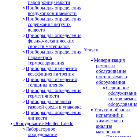
паропроницаемости
Приборы для определения
воздухопроницаемости
Приборы для определения
содержания летучих
веществ
Приборы для определения
физико-механических
свойств материалов
Услуги
Приборы для определения
параметров
Модернизация
термосваривания
ремонт и
Приборы для измерения
обслуживание
коэффициента трения
поставляемого
Приборы для измерения
оборудования
толщины пленок
Сервисное
Приборы для определения
обслуживани
герметичности
поставляемог
Приборы для анализа
оборудовани
газовой среды в упаковке
Услуги в области
Приборы для определения
испытаний и
липкости
химического
Оборудование Mettler Toledo
анализа
Лабораторное
материалов
оборудование