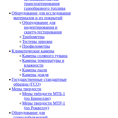
транспортирования
газообразного топлива
Оборудование для исследования
материалов и их покрытий
Оборудование для
индентирования и
скретч-тестирования
Трибометры
Тестеры эррозии
Профилометры
Климатические камеры
Камеры соляного тумана
Камеры температуры и
влажности
Камеры пыли
Камеры дождя
Государственные стандартные
образцы (ГСО)
Меры твердости
Меры твёрдости МТБ-1
(по Бринеллю)
Меры твердости МТР-1
(по Роквеллу)
Оборудование для
горнодобывающей