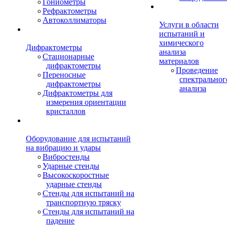
Гониометры
Рефрактометры
Автоколлиматоры
Услуги в области
испытаний и
химического
Дифрактометры
анализа
Стационарные
материалов
дифрактометры
Проведение
Переносные
спектральног
дифрактометры
анализа
Дифрактометры для
измерения ориентации
кристаллов
Оборудование для испытаний
на вибрацию и удары
Вибростенды
Ударные стенды
Высокоскоростные
ударные стенды
Стенды для испытаний на
транспортную тряску
Стенды для испытаний на
падение