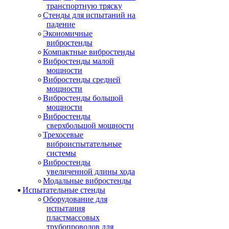
транспортную тряску
Стенды для испытаний на
падение
Экономичные
вибростенды
Компактные вибростенды
Вибростенды малой
мощности
Вибростенды средней
мощности
Вибростенды большой
мощности
Вибростенды
сверхбольшой мощности
Трехосевые
виброиспытательные
системы
Вибростенды
увеличенной длины хода
Модальные вибростенды
Испытательные стенды
Оборудование для
испытания
пластмассовых
трубопроводов для