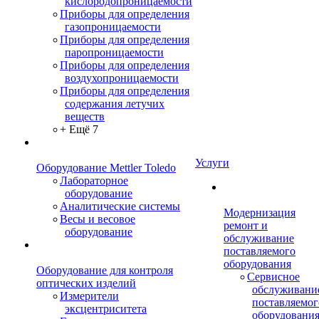
кислородопроницаемости
Приборы для определения
газопроницаемости
Приборы для определения
паропроницаемости
Приборы для определения
воздухопроницаемости
Приборы для определения
содержания летучих
веществ
+ Ещё 7
Услуги
Оборудование Mettler Toledo
Лабораторное
оборудование
Аналитические системы
Модернизация
Весы и весовое
ремонт и
оборудование
обслуживание
поставляемого
оборудования
Оборудование для контроля
Сервисное
оптических изделий
обслуживани
Измерители
поставляемог
эксцентриситета
оборудовани