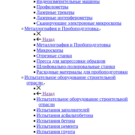
Видеоизмерительные машины
Профилометры
Лазерные трекеры
Лазерные интерферометры
Сканирующие электронные микроскопы
Металлография и Пробоподготовка
Назад
Металлография и Пробоподготовка
Микроскопы
Отрезные станки
Пресса для запрессовки образцов
Шлифовально-полировальные станки
Расходные материалы для пробоподготовки
Испытательное оборудование строительной
отрасли
Назад
Испытательное оборудование строительной
отрасли
Испытания заполнителей
Испытания асфальтобетона
Испытания бетона
Испытания цемента
Испытания грунта