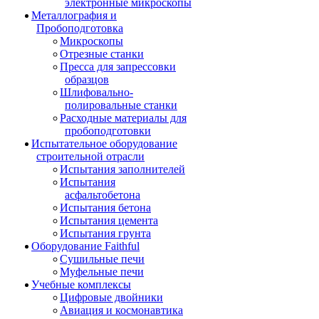
электронные микроскопы
Металлография и
Пробоподготовка
Микроскопы
Отрезные станки
Пресса для запрессовки
образцов
Шлифовально-
полировальные станки
Расходные материалы для
пробоподготовки
Испытательное оборудование
строительной отрасли
Испытания заполнителей
Испытания
асфальтобетона
Испытания бетона
Испытания цемента
Испытания грунта
Оборудование Faithful
Сушильные печи
Муфельные печи
Учебные комплексы
Цифровые двойники
Авиация и космонавтика