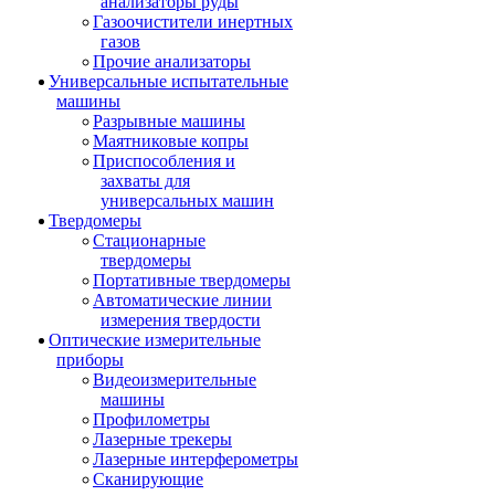
анализаторы руды
Газоочистители инертных
газов
Прочие анализаторы
Универсальные испытательные
машины
Разрывные машины
Маятниковые копры
Приспособления и
захваты для
универсальных машин
Твердомеры
Стационарные
твердомеры
Портативные твердомеры
Автоматические линии
измерения твердости
Оптические измерительные
приборы
Видеоизмерительные
машины
Профилометры
Лазерные трекеры
Лазерные интерферометры
Сканирующие