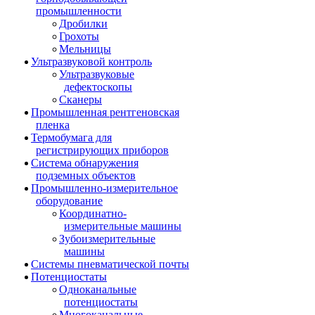
промышленности
Дробилки
Грохоты
Мельницы
Ультразвуковой контроль
Ультразвуковые
дефектоскопы
Сканеры
Промышленная рентгеновская
пленка
Термобумага для
регистрирующих приборов
Система обнаружения
подземных объектов
Промышленно-измерительное
оборудование
Координатно-
измерительные машины
Зубоизмерительные
машины
Системы пневматической почты
Потенциостаты
Одноканальные
потенциостаты
Многоканальные