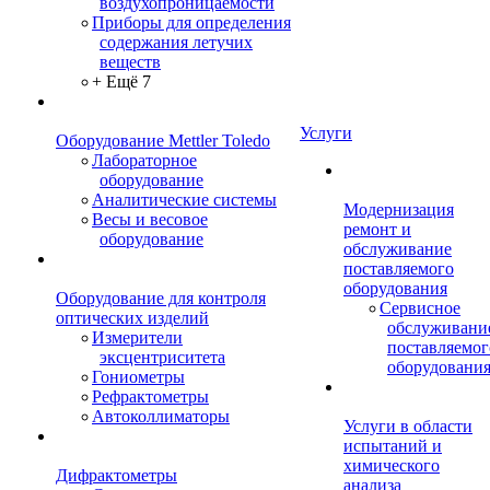
воздухопроницаемости
Приборы для определения
содержания летучих
веществ
+ Ещё 7
Услуги
Оборудование Mettler Toledo
Лабораторное
оборудование
Аналитические системы
Модернизация
Весы и весовое
ремонт и
оборудование
обслуживание
поставляемого
оборудования
Оборудование для контроля
Сервисное
оптических изделий
обслуживани
Измерители
поставляемог
эксцентриситета
оборудовани
Гониометры
Рефрактометры
Автоколлиматоры
Услуги в области
испытаний и
химического
Дифрактометры
анализа