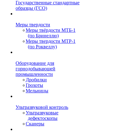
Государственные стандартные
образцы (ГСО)
Меры твердости
Меры твёрдости МТБ-1
(по Бринеллю)
Меры твердости МТР-1
(по Роквеллу)
Оборудование для
горнодобывающей
промышленности
Дробилки
Грохоты
Мельницы
Ультразвуковой контроль
Ультразвуковые
дефектоскопы
Сканеры