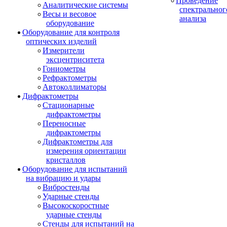
Проведение
Аналитические системы
спектральног
Весы и весовое
анализа
оборудование
Оборудование для контроля
оптических изделий
Измерители
эксцентриситета
Гониометры
Рефрактометры
Автоколлиматоры
Дифрактометры
Стационарные
дифрактометры
Переносные
дифрактометры
Дифрактометры для
измерения ориентации
кристаллов
Оборудование для испытаний
на вибрацию и удары
Вибростенды
Ударные стенды
Высокоскоростные
ударные стенды
Стенды для испытаний на