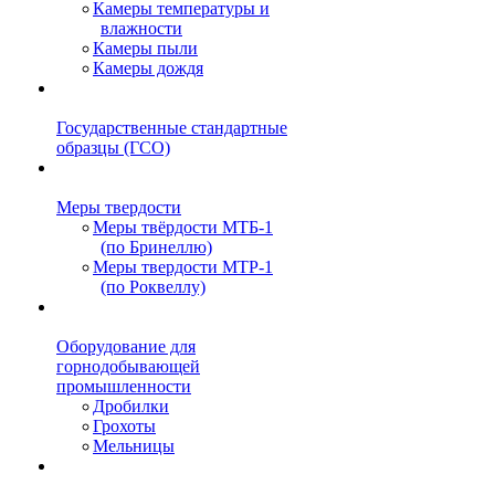
Камеры температуры и
влажности
Камеры пыли
Камеры дождя
Государственные стандартные
образцы (ГСО)
Меры твердости
Меры твёрдости МТБ-1
(по Бринеллю)
Меры твердости МТР-1
(по Роквеллу)
Оборудование для
горнодобывающей
промышленности
Дробилки
Грохоты
Мельницы