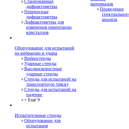
Стационарные
материалов
дифрактометры
Проведение
Переносные
спектральног
дифрактометры
анализа
Дифрактометры для
измерения ориентации
кристаллов
Оборудование для испытаний
на вибрацию и удары
Вибростенды
Ударные стенды
Высокоскоростные
ударные стенды
Стенды для испытаний на
транспортную тряску
Стенды для испытаний на
падение
+ Ещё 9
Испытательные стенды
Оборудование для
испытания