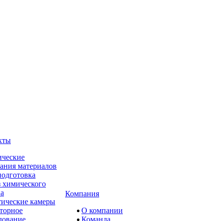
кты
ческие
ания материалов
одготовка
 химического
ва
Компания
ические камеры
торное
О компании
дование
Команда