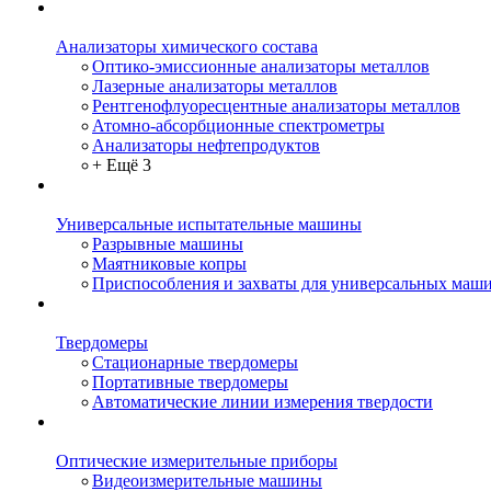
Анализаторы химического состава
Оптико-эмиссионные анализаторы металлов
Лазерные анализаторы металлов
Рентгенофлуоресцентные анализаторы металлов
Атомно-абсорбционные спектрометры
Анализаторы нефтепродуктов
+ Ещё 3
Универсальные испытательные машины
Разрывные машины
Маятниковые копры
Приспособления и захваты для универсальных маш
Твердомеры
Стационарные твердомеры
Портативные твердомеры
Автоматические линии измерения твердости
Оптические измерительные приборы
Видеоизмерительные машины