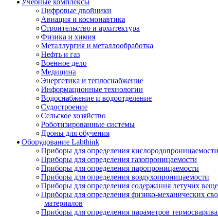
Учебные комплексы
Цифровые двойники
Авиация и космонавтика
Строительство и архитектура
Физика и химия
Металлургия и металлообработка
Нефть и газ
Военное дело
Медицина
Энергетика и теплоснабжение
Информационные технологии
Водоснабжение и водоотделение
Судостроение
Сельское хозяйство
Роботизированные системы
Дроны для обучения
Оборудование Labthink
Приборы для определения кислородопроницаемост
Приборы для определения газопроницаемости
Приборы для определения паропроницаемости
Приборы для определения воздухопроницаемости
Приборы для определения содержания летучих веще
Приборы для определения физико-механических св
материалов
Приборы для определения параметров термосварив