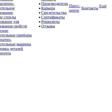
шленно-
Производители
Пресс-
Ещё
ительное
Карьера
Контакты
центр
дование
Свидетельства
е стенды
Сертификаты
ование для
Реквизиты
рования свойств
Отзывы
ские
ительные приборы
натно-
ительные машины
овка деталей
опочта