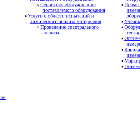
Сервисное обслуживание
Промы
поставляемого оборудования
измер
Услуги в области испытаний и
обору
химического анализа материалов
Учебны
Проведение спектрального
Оборуд
анализа
тести
Оптиче
измер
Коорди
измер
Маркир
Пневм
лов