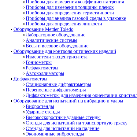
Приборы для измерения коэффициента трения
Приборы для измерения толщины пленок
Приборы для определения герметичности
Приборы для анализа газовой среды в упаковке
Приборы для определения липкости
Оборудование Mettler Toledo
Лабораторное оборудование
Аналитические системы
Весы и весовое оборудование
Оборудование для контроля оптических изделий
Измерители эксцентриситета
Гониометры
Рефрактометры
Автоколлиматоры
Дифрактометры
Стационарные дифрактометры
Переносные дифрактометры
Дифрактометры для измерения ориентации кристал
Оборудование для испытаний на вибрацию и удары
Вибростенды
Ударные стенды
Высокоскоростные ударные стенды
Стенды для испытаний на транспортную тряску
Стенды для испытаний на падение
Экономичные вибростенды