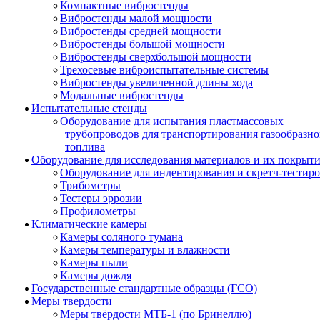
Компактные вибростенды
Вибростенды малой мощности
Вибростенды средней мощности
Вибростенды большой мощности
Вибростенды сверхбольшой мощности
Трехосевые виброиспытательные системы
Вибростенды увеличенной длины хода
Модальные вибростенды
Испытательные стенды
Оборудование для испытания пластмассовых
трубопроводов для транспортирования газообразно
топлива
Оборудование для исследования материалов и их покрыт
Оборудование для индентирования и скретч-тестир
Трибометры
Тестеры эррозии
Профилометры
Климатические камеры
Камеры соляного тумана
Камеры температуры и влажности
Камеры пыли
Камеры дождя
Государственные стандартные образцы (ГСО)
Меры твердости
Меры твёрдости МТБ-1 (по Бринеллю)