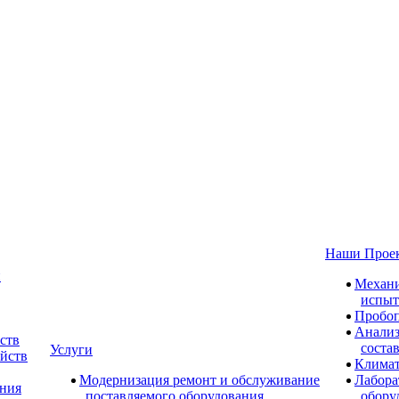
Наши Прое
и
Механи
испыт
Пробоп
Анализ
ств
соста
Услуги
ойств
Климат
Модернизация ремонт и обслуживание
Лабора
ания
поставляемого оборудования
обору