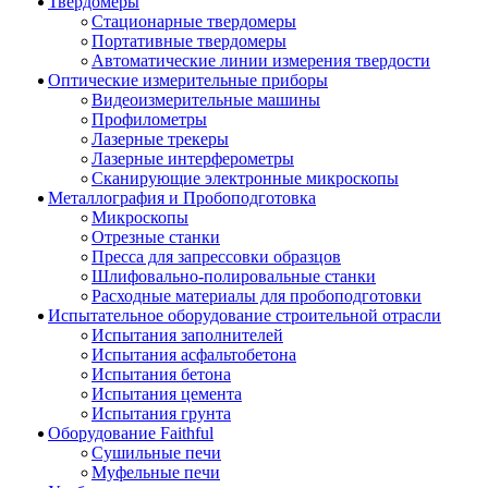
Твердомеры
Стационарные твердомеры
Портативные твердомеры
Автоматические линии измерения твердости
Оптические измерительные приборы
Видеоизмерительные машины
Профилометры
Лазерные трекеры
Лазерные интерферометры
Сканирующие электронные микроскопы
Металлография и Пробоподготовка
Микроскопы
Отрезные станки
Пресса для запрессовки образцов
Шлифовально-полировальные станки
Расходные материалы для пробоподготовки
Испытательное оборудование строительной отрасли
Испытания заполнителей
Испытания асфальтобетона
Испытания бетона
Испытания цемента
Испытания грунта
Оборудование Faithful
Сушильные печи
Муфельные печи