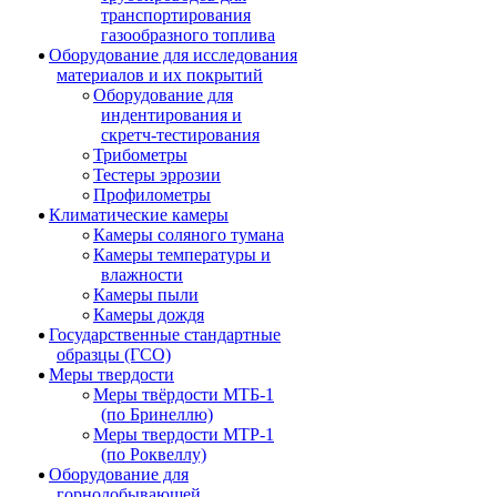
транспортирования
газообразного топлива
Оборудование для исследования
материалов и их покрытий
Оборудование для
индентирования и
скретч-тестирования
Трибометры
Тестеры эррозии
Профилометры
Климатические камеры
Камеры соляного тумана
Камеры температуры и
влажности
Камеры пыли
Камеры дождя
Государственные стандартные
образцы (ГСО)
Меры твердости
Меры твёрдости МТБ-1
(по Бринеллю)
Меры твердости МТР-1
(по Роквеллу)
Оборудование для
горнодобывающей