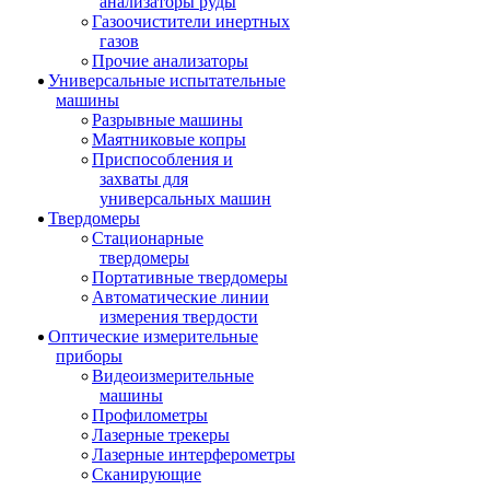
анализаторы руды
Газоочистители инертных
газов
Прочие анализаторы
Универсальные испытательные
машины
Разрывные машины
Маятниковые копры
Приспособления и
захваты для
универсальных машин
Твердомеры
Стационарные
твердомеры
Портативные твердомеры
Автоматические линии
измерения твердости
Оптические измерительные
приборы
Видеоизмерительные
машины
Профилометры
Лазерные трекеры
Лазерные интерферометры
Сканирующие