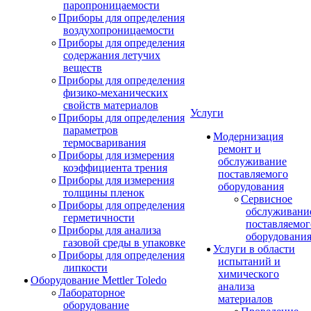
паропроницаемости
Приборы для определения
воздухопроницаемости
Приборы для определения
содержания летучих
веществ
Приборы для определения
физико-механических
свойств материалов
Услуги
Приборы для определения
параметров
Модернизация
термосваривания
ремонт и
Приборы для измерения
обслуживание
коэффициента трения
поставляемого
Приборы для измерения
оборудования
толщины пленок
Сервисное
Приборы для определения
обслуживани
герметичности
поставляемог
Приборы для анализа
оборудовани
газовой среды в упаковке
Услуги в области
Приборы для определения
испытаний и
липкости
химического
Оборудование Mettler Toledo
анализа
Лабораторное
материалов
оборудование