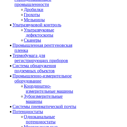
промышленности
Дробилки
Грохоты
Мельницы
Ультразвуковой контроль
Ультразвуковые
дефектоскопы
Сканеры
Промышленная рентгеновская
пленка
Термобумага для
регистрирующих приборов
Система обнаружения
подземных объектов
Промышленно-измерительное
оборудование
Координатно-
измерительные машины
Зубоизмерительные
машины
Системы пневматической почты
Потенциостаты
Одноканальные
потенциостаты
Многоканальные