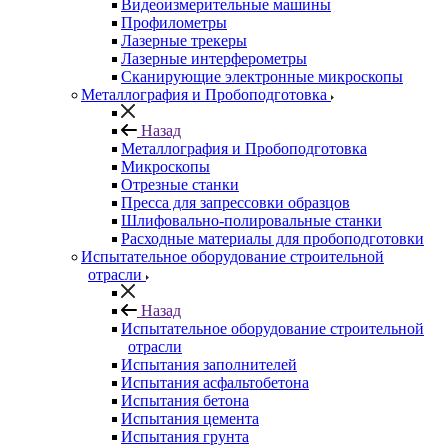
Видеоизмерительные машины
Профилометры
Лазерные трекеры
Лазерные интерферометры
Сканирующие электронные микроскопы
Металлография и Пробоподготовка
Назад
Металлография и Пробоподготовка
Микроскопы
Отрезные станки
Пресса для запрессовки образцов
Шлифовально-полировальные станки
Расходные материалы для пробоподготовки
Испытательное оборудование строительной
отрасли
Назад
Испытательное оборудование строительной
отрасли
Испытания заполнителей
Испытания асфальтобетона
Испытания бетона
Испытания цемента
Испытания грунта