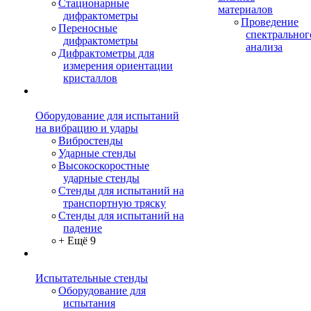
Стационарные
материалов
дифрактометры
Проведение
Переносные
спектральног
дифрактометры
анализа
Дифрактометры для
измерения ориентации
кристаллов
Оборудование для испытаний
на вибрацию и удары
Вибростенды
Ударные стенды
Высокоскоростные
ударные стенды
Стенды для испытаний на
транспортную тряску
Стенды для испытаний на
падение
+ Ещё 9
Испытательные стенды
Оборудование для
испытания