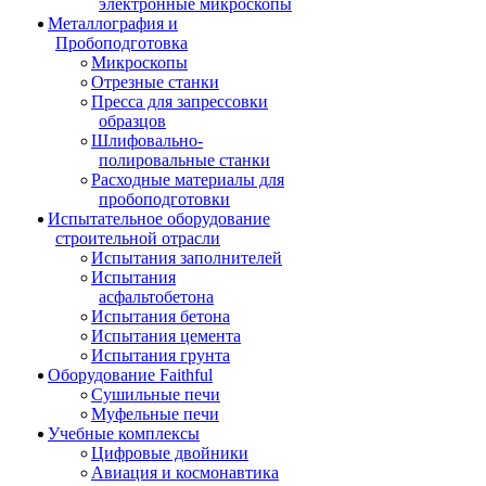
электронные микроскопы
Металлография и
Пробоподготовка
Микроскопы
Отрезные станки
Пресса для запрессовки
образцов
Шлифовально-
полировальные станки
Расходные материалы для
пробоподготовки
Испытательное оборудование
строительной отрасли
Испытания заполнителей
Испытания
асфальтобетона
Испытания бетона
Испытания цемента
Испытания грунта
Оборудование Faithful
Сушильные печи
Муфельные печи
Учебные комплексы
Цифровые двойники
Авиация и космонавтика