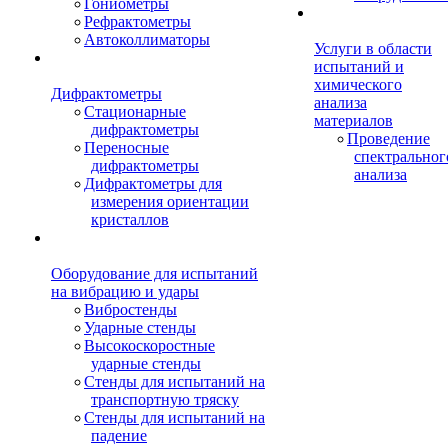
Гониометры
Рефрактометры
Автоколлиматоры
Услуги в области
испытаний и
химического
Дифрактометры
анализа
Стационарные
материалов
дифрактометры
Проведение
Переносные
спектральног
дифрактометры
анализа
Дифрактометры для
измерения ориентации
кристаллов
Оборудование для испытаний
на вибрацию и удары
Вибростенды
Ударные стенды
Высокоскоростные
ударные стенды
Стенды для испытаний на
транспортную тряску
Стенды для испытаний на
падение