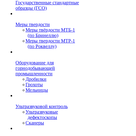
Государственные стандартные
образцы (ГСО)
Меры твердости
Меры твёрдости МТБ-1
(по Бринеллю)
Меры твердости МТР-1
(по Роквеллу)
Оборудование для
горнодобывающей
промышленности
Дробилки
Грохоты
Мельницы
Ультразвуковой контроль
Ультразвуковые
дефектоскопы
Сканеры