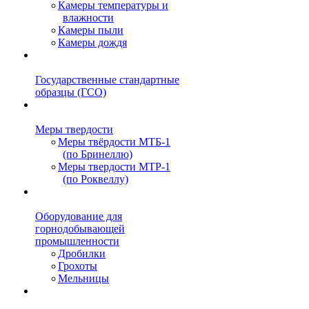
Камеры температуры и
влажности
Камеры пыли
Камеры дождя
Государственные стандартные
образцы (ГСО)
Меры твердости
Меры твёрдости МТБ-1
(по Бринеллю)
Меры твердости МТР-1
(по Роквеллу)
Оборудование для
горнодобывающей
промышленности
Дробилки
Грохоты
Мельницы