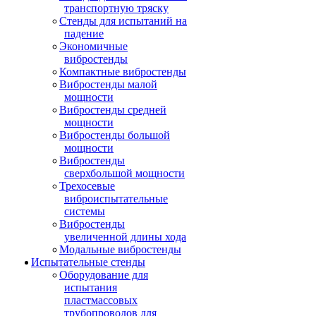
транспортную тряску
Стенды для испытаний на
падение
Экономичные
вибростенды
Компактные вибростенды
Вибростенды малой
мощности
Вибростенды средней
мощности
Вибростенды большой
мощности
Вибростенды
сверхбольшой мощности
Трехосевые
виброиспытательные
системы
Вибростенды
увеличенной длины хода
Модальные вибростенды
Испытательные стенды
Оборудование для
испытания
пластмассовых
трубопроводов для