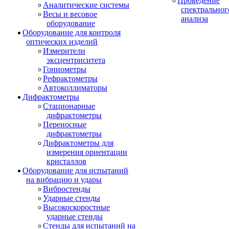
Проведение
Аналитические системы
спектральног
Весы и весовое
анализа
оборудование
Оборудование для контроля
оптических изделий
Измерители
эксцентриситета
Гониометры
Рефрактометры
Автоколлиматоры
Дифрактометры
Стационарные
дифрактометры
Переносные
дифрактометры
Дифрактометры для
измерения ориентации
кристаллов
Оборудование для испытаний
на вибрацию и удары
Вибростенды
Ударные стенды
Высокоскоростные
ударные стенды
Стенды для испытаний на