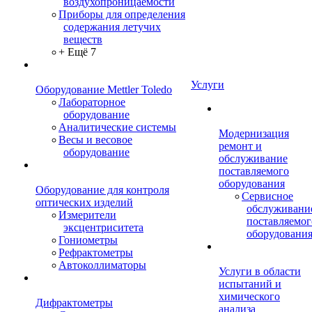
воздухопроницаемости
Приборы для определения
содержания летучих
веществ
+ Ещё 7
Услуги
Оборудование Mettler Toledo
Лабораторное
оборудование
Аналитические системы
Модернизация
Весы и весовое
ремонт и
оборудование
обслуживание
поставляемого
оборудования
Оборудование для контроля
Сервисное
оптических изделий
обслуживани
Измерители
поставляемог
эксцентриситета
оборудовани
Гониометры
Рефрактометры
Автоколлиматоры
Услуги в области
испытаний и
химического
Дифрактометры
анализа