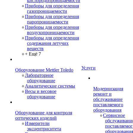
кислородопроницаемости
Приборы для определения
газопроницаемости
Приборы для определения
паропроницаемости
Приборы для определения
воздухопроницаемости
Приборы для определения
содержания летучих
веществ
+ Ещё 7
Услуги
Оборудование Mettler Toledo
Лабораторное
оборудование
Аналитические системы
Модернизация
Весы и весовое
ремонт и
оборудование
обслуживание
поставляемого
оборудования
Оборудование для контроля
Сервисное
оптических изделий
обслуживани
Измерители
поставляемог
эксцентриситета
оборудовани