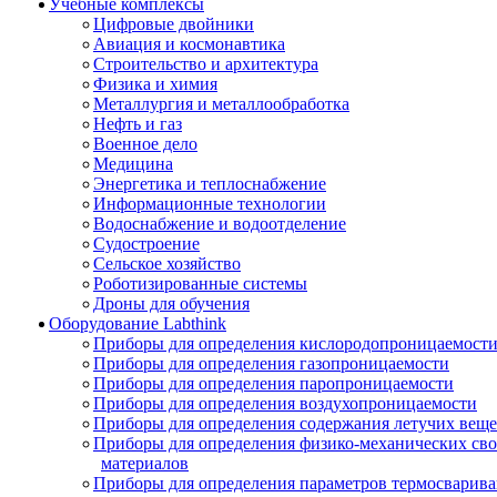
Учебные комплексы
Цифровые двойники
Авиация и космонавтика
Строительство и архитектура
Физика и химия
Металлургия и металлообработка
Нефть и газ
Военное дело
Медицина
Энергетика и теплоснабжение
Информационные технологии
Водоснабжение и водоотделение
Судостроение
Сельское хозяйство
Роботизированные системы
Дроны для обучения
Оборудование Labthink
Приборы для определения кислородопроницаемост
Приборы для определения газопроницаемости
Приборы для определения паропроницаемости
Приборы для определения воздухопроницаемости
Приборы для определения содержания летучих веще
Приборы для определения физико-механических св
материалов
Приборы для определения параметров термосварив