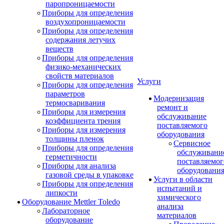
паропроницаемости
Приборы для определения
воздухопроницаемости
Приборы для определения
содержания летучих
веществ
Приборы для определения
физико-механических
свойств материалов
Услуги
Приборы для определения
параметров
Модернизация
термосваривания
ремонт и
Приборы для измерения
обслуживание
коэффициента трения
поставляемого
Приборы для измерения
оборудования
толщины пленок
Сервисное
Приборы для определения
обслуживани
герметичности
поставляемог
Приборы для анализа
оборудовани
газовой среды в упаковке
Услуги в области
Приборы для определения
испытаний и
липкости
химического
Оборудование Mettler Toledo
анализа
Лабораторное
материалов
оборудование