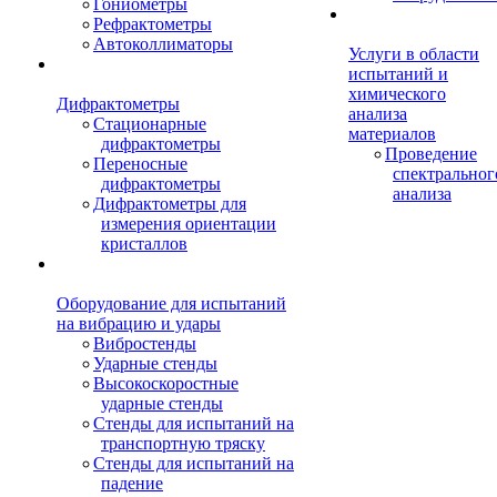
Гониометры
Рефрактометры
Автоколлиматоры
Услуги в области
испытаний и
химического
Дифрактометры
анализа
Стационарные
материалов
дифрактометры
Проведение
Переносные
спектральног
дифрактометры
анализа
Дифрактометры для
измерения ориентации
кристаллов
Оборудование для испытаний
на вибрацию и удары
Вибростенды
Ударные стенды
Высокоскоростные
ударные стенды
Стенды для испытаний на
транспортную тряску
Стенды для испытаний на
падение