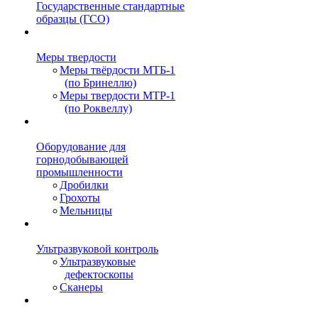
Государственные стандартные
образцы (ГСО)
Меры твердости
Меры твёрдости МТБ-1
(по Бринеллю)
Меры твердости МТР-1
(по Роквеллу)
Оборудование для
горнодобывающей
промышленности
Дробилки
Грохоты
Мельницы
Ультразвуковой контроль
Ультразвуковые
дефектоскопы
Сканеры