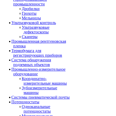
промышленности
Дробилки
Грохоты
Мельницы
Ультразвуковой контроль
Ультразвуковые
дефектоскопы
Сканеры
Промышленная рентгеновская
пленка
Термобумага для
регистрирующих приборов
Система обнаружения
подземных объектов
Промышленно-измерительное
оборудование
Координатно-
измерительные машины
Зубоизмерительные
машины
Системы пневматической почты
Потенциостаты
Одноканальные
потенциостаты
Многоканальные