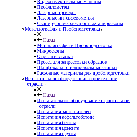
Видеоизмерительные машины
Профилометры
Лазерные трекеры
Лазерные интерферометры
Сканирующие электронные микроскопы
Металлография и Пробоподготовка
Назад
Металлография и Пробоподготовка
Микроскопы
Отрезные станки
Пресса для запрессовки образцов
Шлифовально-полировальные станки
Расходные материалы для пробоподготовки
Испытательное оборудование строительной
отрасли
Назад
Испытательное оборудование строительной
отрасли
Испытания заполнителей
Испытания асфальтобетона
Испытания бетона
Испытания цемента
Испытания грунта