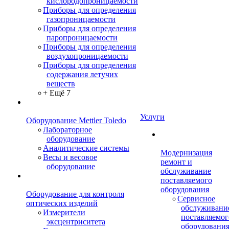
кислородопроницаемости
Приборы для определения
газопроницаемости
Приборы для определения
паропроницаемости
Приборы для определения
воздухопроницаемости
Приборы для определения
содержания летучих
веществ
+ Ещё 7
Услуги
Оборудование Mettler Toledo
Лабораторное
оборудование
Аналитические системы
Модернизация
Весы и весовое
ремонт и
оборудование
обслуживание
поставляемого
оборудования
Оборудование для контроля
Сервисное
оптических изделий
обслуживани
Измерители
поставляемог
эксцентриситета
оборудовани