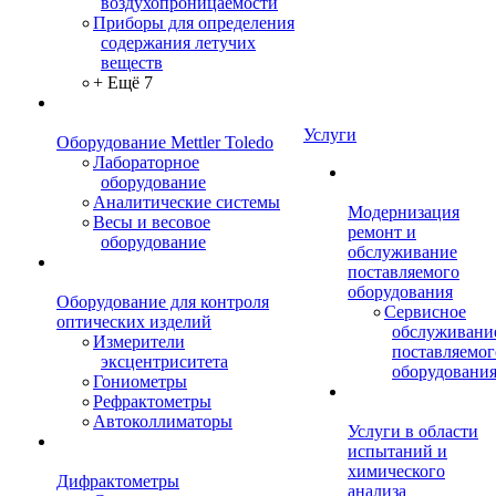
воздухопроницаемости
Приборы для определения
содержания летучих
веществ
+ Ещё 7
Услуги
Оборудование Mettler Toledo
Лабораторное
оборудование
Аналитические системы
Модернизация
Весы и весовое
ремонт и
оборудование
обслуживание
поставляемого
оборудования
Оборудование для контроля
Сервисное
оптических изделий
обслуживани
Измерители
поставляемог
эксцентриситета
оборудовани
Гониометры
Рефрактометры
Автоколлиматоры
Услуги в области
испытаний и
химического
Дифрактометры
анализа