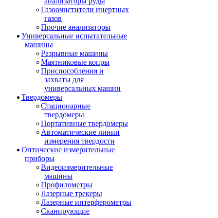
анализаторы руды
Газоочистители инертных
газов
Прочие анализаторы
Универсальные испытательные
машины
Разрывные машины
Маятниковые копры
Приспособления и
захваты для
универсальных машин
Твердомеры
Стационарные
твердомеры
Портативные твердомеры
Автоматические линии
измерения твердости
Оптические измерительные
приборы
Видеоизмерительные
машины
Профилометры
Лазерные трекеры
Лазерные интерферометры
Сканирующие