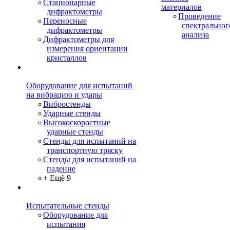
Стационарные
материалов
дифрактометры
Проведение
Переносные
спектральног
дифрактометры
анализа
Дифрактометры для
измерения ориентации
кристаллов
Оборудование для испытаний
на вибрацию и удары
Вибростенды
Ударные стенды
Высокоскоростные
ударные стенды
Стенды для испытаний на
транспортную тряску
Стенды для испытаний на
падение
+ Ещё 9
Испытательные стенды
Оборудование для
испытания