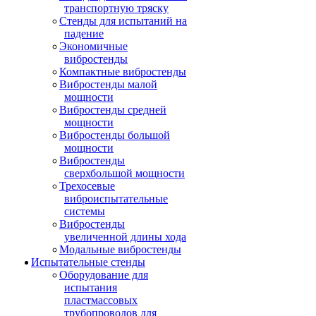
транспортную тряску
Стенды для испытаний на
падение
Экономичные
вибростенды
Компактные вибростенды
Вибростенды малой
мощности
Вибростенды средней
мощности
Вибростенды большой
мощности
Вибростенды
сверхбольшой мощности
Трехосевые
виброиспытательные
системы
Вибростенды
увеличенной длины хода
Модальные вибростенды
Испытательные стенды
Оборудование для
испытания
пластмассовых
трубопроводов для