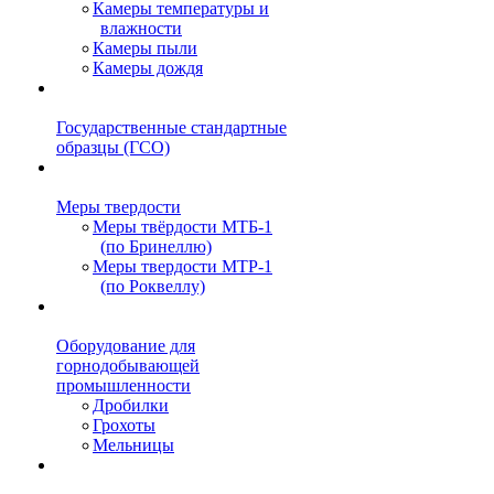
Камеры температуры и
влажности
Камеры пыли
Камеры дождя
Государственные стандартные
образцы (ГСО)
Меры твердости
Меры твёрдости МТБ-1
(по Бринеллю)
Меры твердости МТР-1
(по Роквеллу)
Оборудование для
горнодобывающей
промышленности
Дробилки
Грохоты
Мельницы