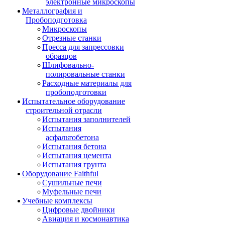
электронные микроскопы
Металлография и
Пробоподготовка
Микроскопы
Отрезные станки
Пресса для запрессовки
образцов
Шлифовально-
полировальные станки
Расходные материалы для
пробоподготовки
Испытательное оборудование
строительной отрасли
Испытания заполнителей
Испытания
асфальтобетона
Испытания бетона
Испытания цемента
Испытания грунта
Оборудование Faithful
Сушильные печи
Муфельные печи
Учебные комплексы
Цифровые двойники
Авиация и космонавтика