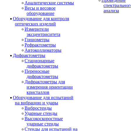
Проведение
Аналитические системы
спектральног
Весы и весовое
анализа
оборудование
Оборудование для контроля
оптических изделий
Измерители
эксцентриситета
Гониометры
Рефрактометры
Автоколлиматоры
Дифрактометры
Стационарные
дифрактометры
Переносные
дифрактометры
Дифрактометры для
измерения ориентации
кристаллов
Оборудование для испытаний
на вибрацию и удары
Вибростенды
Ударные стенды
Высокоскоростные
ударные стенды
Стенды для испытаний на