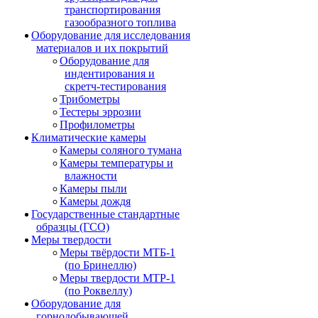
транспортирования
газообразного топлива
Оборудование для исследования
материалов и их покрытий
Оборудование для
индентирования и
скретч-тестирования
Трибометры
Тестеры эррозии
Профилометры
Климатические камеры
Камеры соляного тумана
Камеры температуры и
влажности
Камеры пыли
Камеры дождя
Государственные стандартные
образцы (ГСО)
Меры твердости
Меры твёрдости МТБ-1
(по Бринеллю)
Меры твердости МТР-1
(по Роквеллу)
Оборудование для
горнодобывающей