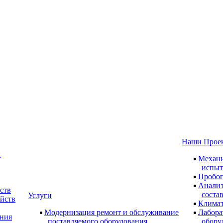
Наши Прое
и
Механи
испыт
Пробоп
Анализ
ств
соста
Услуги
ойств
Климат
Модернизация ремонт и обслуживание
Лабора
ания
поставляемого оборудования
обору