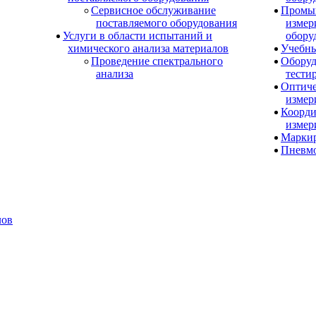
Сервисное обслуживание
Промы
поставляемого оборудования
измер
Услуги в области испытаний и
обору
химического анализа материалов
Учебны
Проведение спектрального
Оборуд
анализа
тести
Оптиче
измер
Коорди
измер
Маркир
Пневм
лов