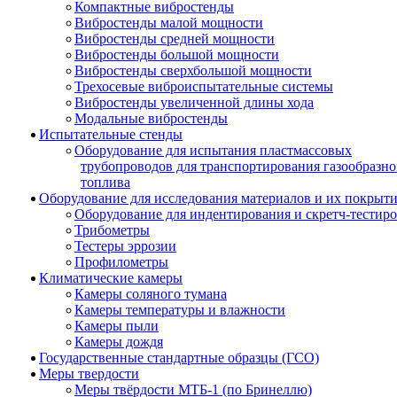
Компактные вибростенды
Вибростенды малой мощности
Вибростенды средней мощности
Вибростенды большой мощности
Вибростенды сверхбольшой мощности
Трехосевые виброиспытательные системы
Вибростенды увеличенной длины хода
Модальные вибростенды
Испытательные стенды
Оборудование для испытания пластмассовых
трубопроводов для транспортирования газообразно
топлива
Оборудование для исследования материалов и их покрыт
Оборудование для индентирования и скретч-тестир
Трибометры
Тестеры эррозии
Профилометры
Климатические камеры
Камеры соляного тумана
Камеры температуры и влажности
Камеры пыли
Камеры дождя
Государственные стандартные образцы (ГСО)
Меры твердости
Меры твёрдости МТБ-1 (по Бринеллю)