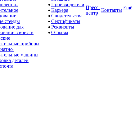
шленно-
Производители
Пресс-
Ещё
ительное
Карьера
Контакты
центр
дование
Свидетельства
е стенды
Сертификаты
ование для
Реквизиты
рования свойств
Отзывы
ские
ительные приборы
натно-
ительные машины
овка деталей
опочта