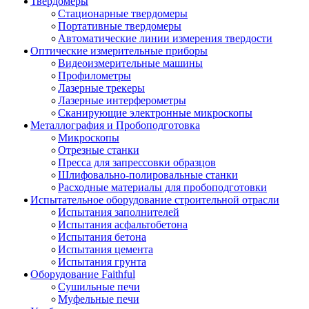
Твердомеры
Стационарные твердомеры
Портативные твердомеры
Автоматические линии измерения твердости
Оптические измерительные приборы
Видеоизмерительные машины
Профилометры
Лазерные трекеры
Лазерные интерферометры
Сканирующие электронные микроскопы
Металлография и Пробоподготовка
Микроскопы
Отрезные станки
Пресса для запрессовки образцов
Шлифовально-полировальные станки
Расходные материалы для пробоподготовки
Испытательное оборудование строительной отрасли
Испытания заполнителей
Испытания асфальтобетона
Испытания бетона
Испытания цемента
Испытания грунта
Оборудование Faithful
Сушильные печи
Муфельные печи