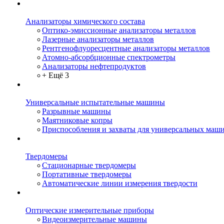
Анализаторы химического состава
Оптико-эмиссионные анализаторы металлов
Лазерные анализаторы металлов
Рентгенофлуоресцентные анализаторы металлов
Атомно-абсорбционные спектрометры
Анализаторы нефтепродуктов
+ Ещё 3
Универсальные испытательные машины
Разрывные машины
Маятниковые копры
Приспособления и захваты для универсальных маш
Твердомеры
Стационарные твердомеры
Портативные твердомеры
Автоматические линии измерения твердости
Оптические измерительные приборы
Видеоизмерительные машины