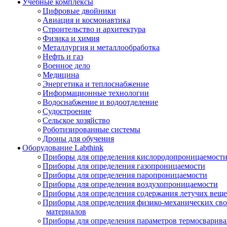
Учебные комплексы
Цифровые двойники
Авиация и космонавтика
Строительство и архитектура
Физика и химия
Металлургия и металлообработка
Нефть и газ
Военное дело
Медицина
Энергетика и теплоснабжение
Информационные технологии
Водоснабжение и водоотделение
Судостроение
Сельское хозяйство
Роботизированные системы
Дроны для обучения
Оборудование Labthink
Приборы для определения кислородопроницаемост
Приборы для определения газопроницаемости
Приборы для определения паропроницаемости
Приборы для определения воздухопроницаемости
Приборы для определения содержания летучих веще
Приборы для определения физико-механических св
материалов
Приборы для определения параметров термосварив