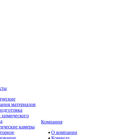
кты
ческие
ания материалов
одготовка
 химического
ва
Компания
ические камеры
торное
О компании
дование
Команда