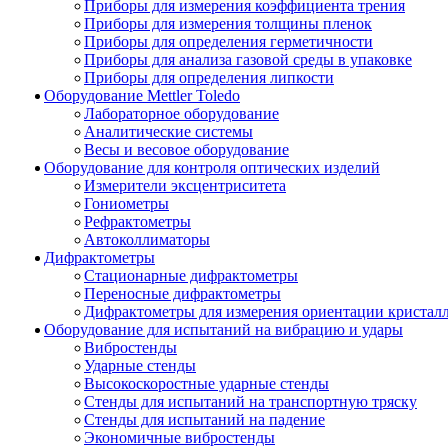
Приборы для измерения коэффициента трения
Приборы для измерения толщины пленок
Приборы для определения герметичности
Приборы для анализа газовой среды в упаковке
Приборы для определения липкости
Оборудование Mettler Toledo
Лабораторное оборудование
Аналитические системы
Весы и весовое оборудование
Оборудование для контроля оптических изделий
Измерители эксцентриситета
Гониометры
Рефрактометры
Автоколлиматоры
Дифрактометры
Стационарные дифрактометры
Переносные дифрактометры
Дифрактометры для измерения ориентации кристал
Оборудование для испытаний на вибрацию и удары
Вибростенды
Ударные стенды
Высокоскоростные ударные стенды
Стенды для испытаний на транспортную тряску
Стенды для испытаний на падение
Экономичные вибростенды