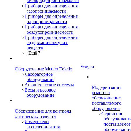
кислородопроницаемости
Приборы для определения
газопроницаемости
Приборы для определения
паропроницаемости
Приборы для определения
воздухопроницаемости
Приборы для определения
содержания летучих
веществ
+ Ещё 7
Услуги
Оборудование Mettler Toledo
Лабораторное
оборудование
Аналитические системы
Модернизация
Весы и весовое
ремонт и
оборудование
обслуживание
поставляемого
оборудования
Оборудование для контроля
Сервисное
оптических изделий
обслуживани
Измерители
поставляемог
эксцентриситета
оборудовани