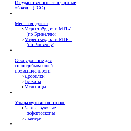
Государственные стандартные
образцы (ГСО)
Меры твердости
Меры твёрдости МТБ-1
(по Бринеллю)
Меры твердости МТР-1
(по Роквеллу)
Оборудование для
горнодобывающей
промышленности
Дробилки
Грохоты
Мельницы
Ультразвуковой контроль
Ультразвуковые
дефектоскопы
Сканеры