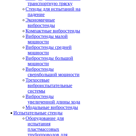
транспортную тряску
Стенды для испытаний на
падение
Экономичные
вибростенды
Компактные вибростенды
Вибростенды малой
мощности
Вибростенды средней
мощности
Вибростенды большой
мощности
Вибростенды
сверхбольшой мощности
Трехосевые
виброиспытательные
системы
Вибростенды
увеличенной длины хода
Модальные вибростенды
Испытательные стенды
Оборудование для
испытания
пластмассовых
трубопроводов для