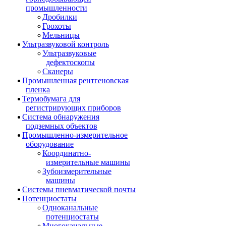
промышленности
Дробилки
Грохоты
Мельницы
Ультразвуковой контроль
Ультразвуковые
дефектоскопы
Сканеры
Промышленная рентгеновская
пленка
Термобумага для
регистрирующих приборов
Система обнаружения
подземных объектов
Промышленно-измерительное
оборудование
Координатно-
измерительные машины
Зубоизмерительные
машины
Системы пневматической почты
Потенциостаты
Одноканальные
потенциостаты
Многоканальные