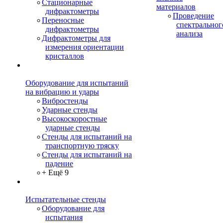
Стационарные
материалов
дифрактометры
Проведение
Переносные
спектральног
дифрактометры
анализа
Дифрактометры для
измерения ориентации
кристаллов
Оборудование для испытаний
на вибрацию и удары
Вибростенды
Ударные стенды
Высокоскоростные
ударные стенды
Стенды для испытаний на
транспортную тряску
Стенды для испытаний на
падение
+ Ещё 9
Испытательные стенды
Оборудование для
испытания