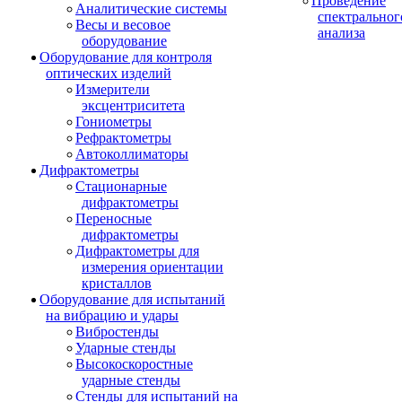
Проведение
Аналитические системы
спектральног
Весы и весовое
анализа
оборудование
Оборудование для контроля
оптических изделий
Измерители
эксцентриситета
Гониометры
Рефрактометры
Автоколлиматоры
Дифрактометры
Стационарные
дифрактометры
Переносные
дифрактометры
Дифрактометры для
измерения ориентации
кристаллов
Оборудование для испытаний
на вибрацию и удары
Вибростенды
Ударные стенды
Высокоскоростные
ударные стенды
Стенды для испытаний на