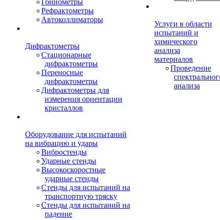
Гониометры
Рефрактометры
Автоколлиматоры
Услуги в области
испытаний и
химического
Дифрактометры
анализа
Стационарные
материалов
дифрактометры
Проведение
Переносные
спектральног
дифрактометры
анализа
Дифрактометры для
измерения ориентации
кристаллов
Оборудование для испытаний
на вибрацию и удары
Вибростенды
Ударные стенды
Высокоскоростные
ударные стенды
Стенды для испытаний на
транспортную тряску
Стенды для испытаний на
падение