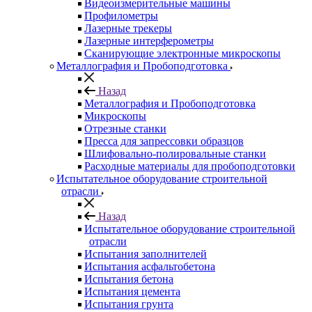
Видеоизмерительные машины
Профилометры
Лазерные трекеры
Лазерные интерферометры
Сканирующие электронные микроскопы
Металлография и Пробоподготовка
Назад
Металлография и Пробоподготовка
Микроскопы
Отрезные станки
Пресса для запрессовки образцов
Шлифовально-полировальные станки
Расходные материалы для пробоподготовки
Испытательное оборудование строительной
отрасли
Назад
Испытательное оборудование строительной
отрасли
Испытания заполнителей
Испытания асфальтобетона
Испытания бетона
Испытания цемента
Испытания грунта