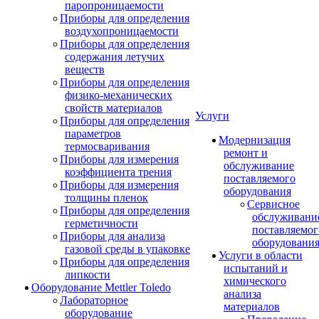
паропроницаемости
Приборы для определения
воздухопроницаемости
Приборы для определения
содержания летучих
веществ
Приборы для определения
физико-механических
свойств материалов
Услуги
Приборы для определения
параметров
Модернизация
термосваривания
ремонт и
Приборы для измерения
обслуживание
коэффициента трения
поставляемого
Приборы для измерения
оборудования
толщины пленок
Сервисное
Приборы для определения
обслуживани
герметичности
поставляемог
Приборы для анализа
оборудовани
газовой среды в упаковке
Услуги в области
Приборы для определения
испытаний и
липкости
химического
Оборудование Mettler Toledo
анализа
Лабораторное
материалов
оборудование