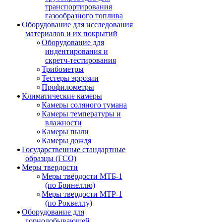
транспортирования
газообразного топлива
Оборудование для исследования
материалов и их покрытий
Оборудование для
индентирования и
скретч-тестирования
Трибометры
Тестеры эррозии
Профилометры
Климатические камеры
Камеры соляного тумана
Камеры температуры и
влажности
Камеры пыли
Камеры дождя
Государственные стандартные
образцы (ГСО)
Меры твердости
Меры твёрдости МТБ-1
(по Бринеллю)
Меры твердости МТР-1
(по Роквеллу)
Оборудование для
горнодобывающей