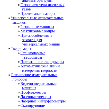
анализаторы руды
Газоочистители инертных
газов
Прочие анализаторы
Универсальные испытательные
машины
Разрывные машины
Маятниковые копры
Приспособления и
захваты для
универсальных машин
Твердомеры
Стационарные
твердомеры
Портативные твердомеры
Автоматические линии
измерения твердости
Оптические измерительные
приборы
Видеоизмерительные
машины
Профилометры
Лазерные трекеры
Лазерные интерферометры
Сканирующие