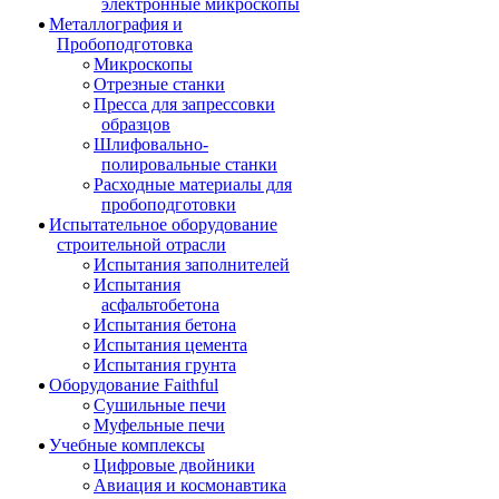
электронные микроскопы
Металлография и
Пробоподготовка
Микроскопы
Отрезные станки
Пресса для запрессовки
образцов
Шлифовально-
полировальные станки
Расходные материалы для
пробоподготовки
Испытательное оборудование
строительной отрасли
Испытания заполнителей
Испытания
асфальтобетона
Испытания бетона
Испытания цемента
Испытания грунта
Оборудование Faithful
Сушильные печи
Муфельные печи
Учебные комплексы
Цифровые двойники
Авиация и космонавтика