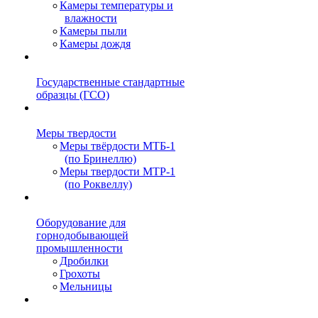
Камеры температуры и
влажности
Камеры пыли
Камеры дождя
Государственные стандартные
образцы (ГСО)
Меры твердости
Меры твёрдости МТБ-1
(по Бринеллю)
Меры твердости МТР-1
(по Роквеллу)
Оборудование для
горнодобывающей
промышленности
Дробилки
Грохоты
Мельницы