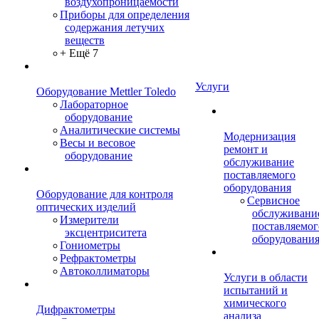
воздухопроницаемости
Приборы для определения
содержания летучих
веществ
+ Ещё 7
Услуги
Оборудование Mettler Toledo
Лабораторное
оборудование
Аналитические системы
Модернизация
Весы и весовое
ремонт и
оборудование
обслуживание
поставляемого
оборудования
Оборудование для контроля
Сервисное
оптических изделий
обслуживани
Измерители
поставляемог
эксцентриситета
оборудовани
Гониометры
Рефрактометры
Автоколлиматоры
Услуги в области
испытаний и
химического
Дифрактометры
анализа