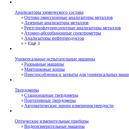
Анализаторы химического состава
Оптико-эмиссионные анализаторы металлов
Лазерные анализаторы металлов
Рентгенофлуоресцентные анализаторы металлов
Атомно-абсорбционные спектрометры
Анализаторы нефтепродуктов
+ Ещё 3
Универсальные испытательные машины
Разрывные машины
Маятниковые копры
Приспособления и захваты для универсальных маш
Твердомеры
Стационарные твердомеры
Портативные твердомеры
Автоматические линии измерения твердости
Оптические измерительные приборы
Видеоизмерительные машины