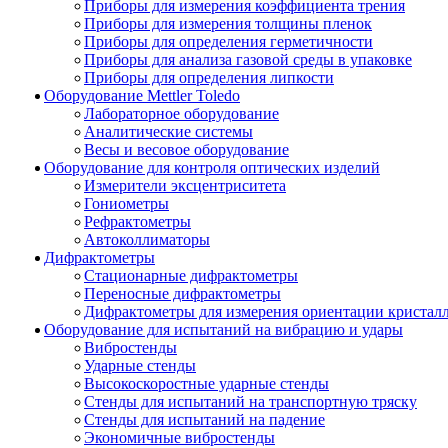
Приборы для измерения коэффициента трения
Приборы для измерения толщины пленок
Приборы для определения герметичности
Приборы для анализа газовой среды в упаковке
Приборы для определения липкости
Оборудование Mettler Toledo
Лабораторное оборудование
Аналитические системы
Весы и весовое оборудование
Оборудование для контроля оптических изделий
Измерители эксцентриситета
Гониометры
Рефрактометры
Автоколлиматоры
Дифрактометры
Стационарные дифрактометры
Переносные дифрактометры
Дифрактометры для измерения ориентации кристал
Оборудование для испытаний на вибрацию и удары
Вибростенды
Ударные стенды
Высокоскоростные ударные стенды
Стенды для испытаний на транспортную тряску
Стенды для испытаний на падение
Экономичные вибростенды