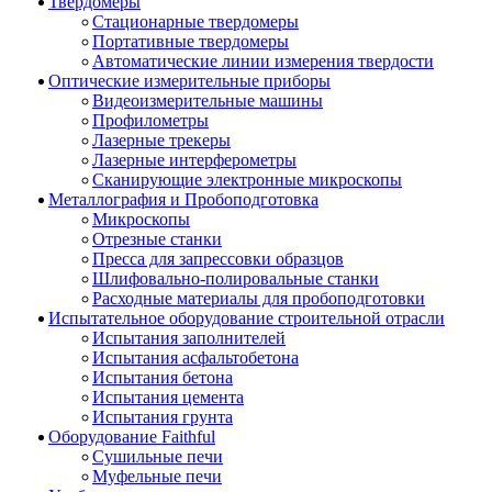
Твердомеры
Стационарные твердомеры
Портативные твердомеры
Автоматические линии измерения твердости
Оптические измерительные приборы
Видеоизмерительные машины
Профилометры
Лазерные трекеры
Лазерные интерферометры
Сканирующие электронные микроскопы
Металлография и Пробоподготовка
Микроскопы
Отрезные станки
Пресса для запрессовки образцов
Шлифовально-полировальные станки
Расходные материалы для пробоподготовки
Испытательное оборудование строительной отрасли
Испытания заполнителей
Испытания асфальтобетона
Испытания бетона
Испытания цемента
Испытания грунта
Оборудование Faithful
Сушильные печи
Муфельные печи