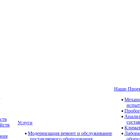
Наши Прое
и
Механи
испыт
Пробоп
Анализ
ств
соста
Услуги
ойств
Климат
Модернизация ремонт и обслуживание
Лабора
ания
поставляемого оборудования
обору