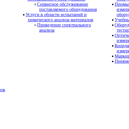
Сервисное обслуживание
Промы
поставляемого оборудования
измер
Услуги в области испытаний и
обору
химического анализа материалов
Учебны
Проведение спектрального
Оборуд
анализа
тести
Оптиче
измер
Коорди
измер
Маркир
Пневм
лов