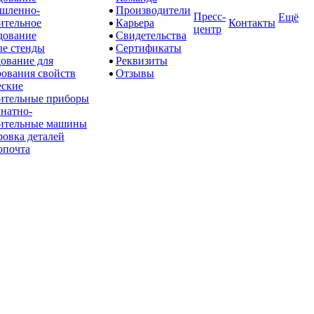
шленно-
Производители
Пресс-
Ещё
ительное
Карьера
Контакты
центр
дование
Свидетельства
е стенды
Сертификаты
ование для
Реквизиты
рования свойств
Отзывы
ские
ительные приборы
натно-
ительные машины
овка деталей
опочта