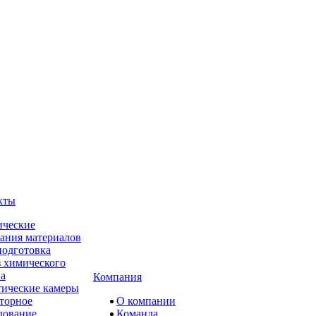
кты
ческие
ания материалов
одготовка
 химического
ва
Компания
ические камеры
торное
О компании
дование
Команда