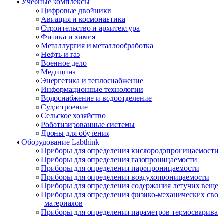
Учебные комплексы
Цифровые двойники
Авиация и космонавтика
Строительство и архитектура
Физика и химия
Металлургия и металлообработка
Нефть и газ
Военное дело
Медицина
Энергетика и теплоснабжение
Информационные технологии
Водоснабжение и водоотделение
Судостроение
Сельское хозяйство
Роботизированные системы
Дроны для обучения
Оборудование Labthink
Приборы для определения кислородопроницаемост
Приборы для определения газопроницаемости
Приборы для определения паропроницаемости
Приборы для определения воздухопроницаемости
Приборы для определения содержания летучих веще
Приборы для определения физико-механических св
материалов
Приборы для определения параметров термосварив