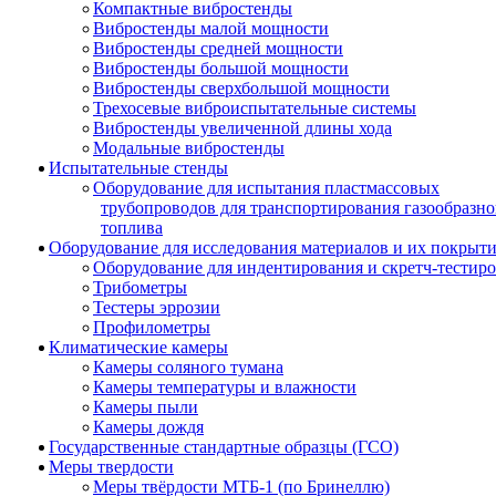
Компактные вибростенды
Вибростенды малой мощности
Вибростенды средней мощности
Вибростенды большой мощности
Вибростенды сверхбольшой мощности
Трехосевые виброиспытательные системы
Вибростенды увеличенной длины хода
Модальные вибростенды
Испытательные стенды
Оборудование для испытания пластмассовых
трубопроводов для транспортирования газообразно
топлива
Оборудование для исследования материалов и их покрыт
Оборудование для индентирования и скретч-тестир
Трибометры
Тестеры эррозии
Профилометры
Климатические камеры
Камеры соляного тумана
Камеры температуры и влажности
Камеры пыли
Камеры дождя
Государственные стандартные образцы (ГСО)
Меры твердости
Меры твёрдости МТБ-1 (по Бринеллю)