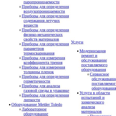
паропроницаемости
Приборы для определения
воздухопроницаемости
Приборы для определения
содержания летучих
веществ
Приборы для определения
физико-механических
свойств материалов
Услуги
Приборы для определения
параметров
Модернизация
термосваривания
ремонт и
Приборы для измерения
обслуживание
коэффициента трения
поставляемого
Приборы для измерения
оборудования
толщины пленок
Сервисное
Приборы для определения
обслуживани
герметичности
поставляемог
Приборы для анализа
оборудовани
газовой среды в упаковке
Услуги в области
Приборы для определения
испытаний и
липкости
химического
Оборудование Mettler Toledo
анализа
Лабораторное
материалов
оборудование