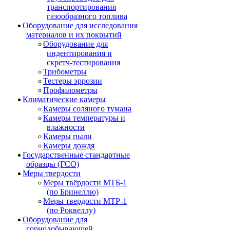
транспортирования
газообразного топлива
Оборудование для исследования
материалов и их покрытий
Оборудование для
индентирования и
скретч-тестирования
Трибометры
Тестеры эррозии
Профилометры
Климатические камеры
Камеры соляного тумана
Камеры температуры и
влажности
Камеры пыли
Камеры дождя
Государственные стандартные
образцы (ГСО)
Меры твердости
Меры твёрдости МТБ-1
(по Бринеллю)
Меры твердости МТР-1
(по Роквеллу)
Оборудование для
горнодобывающей