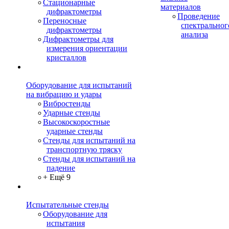
Стационарные
материалов
дифрактометры
Проведение
Переносные
спектральног
дифрактометры
анализа
Дифрактометры для
измерения ориентации
кристаллов
Оборудование для испытаний
на вибрацию и удары
Вибростенды
Ударные стенды
Высокоскоростные
ударные стенды
Стенды для испытаний на
транспортную тряску
Стенды для испытаний на
падение
+ Ещё 9
Испытательные стенды
Оборудование для
испытания