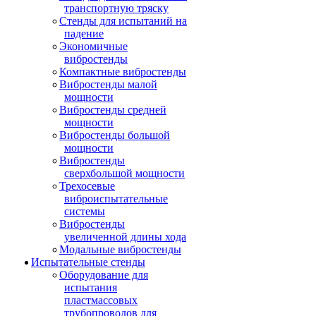
транспортную тряску
Стенды для испытаний на
падение
Экономичные
вибростенды
Компактные вибростенды
Вибростенды малой
мощности
Вибростенды средней
мощности
Вибростенды большой
мощности
Вибростенды
сверхбольшой мощности
Трехосевые
виброиспытательные
системы
Вибростенды
увеличенной длины хода
Модальные вибростенды
Испытательные стенды
Оборудование для
испытания
пластмассовых
трубопроводов для