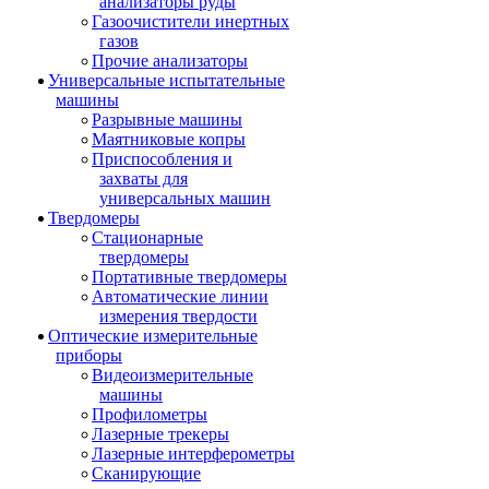
анализаторы руды
Газоочистители инертных
газов
Прочие анализаторы
Универсальные испытательные
машины
Разрывные машины
Маятниковые копры
Приспособления и
захваты для
универсальных машин
Твердомеры
Стационарные
твердомеры
Портативные твердомеры
Автоматические линии
измерения твердости
Оптические измерительные
приборы
Видеоизмерительные
машины
Профилометры
Лазерные трекеры
Лазерные интерферометры
Сканирующие