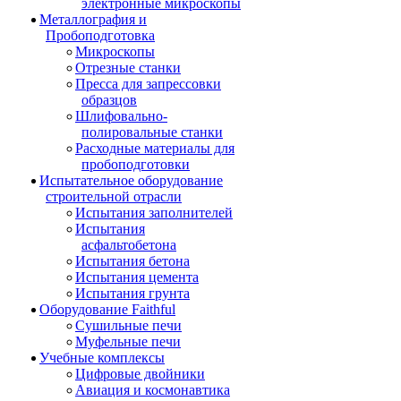
электронные микроскопы
Металлография и
Пробоподготовка
Микроскопы
Отрезные станки
Пресса для запрессовки
образцов
Шлифовально-
полировальные станки
Расходные материалы для
пробоподготовки
Испытательное оборудование
строительной отрасли
Испытания заполнителей
Испытания
асфальтобетона
Испытания бетона
Испытания цемента
Испытания грунта
Оборудование Faithful
Сушильные печи
Муфельные печи
Учебные комплексы
Цифровые двойники
Авиация и космонавтика