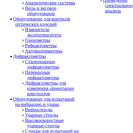
Проведение
Аналитические системы
спектральног
Весы и весовое
анализа
оборудование
Оборудование для контроля
оптических изделий
Измерители
эксцентриситета
Гониометры
Рефрактометры
Автоколлиматоры
Дифрактометры
Стационарные
дифрактометры
Переносные
дифрактометры
Дифрактометры для
измерения ориентации
кристаллов
Оборудование для испытаний
на вибрацию и удары
Вибростенды
Ударные стенды
Высокоскоростные
ударные стенды
Стенды для испытаний на