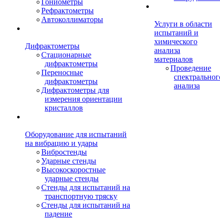
Гониометры
Рефрактометры
Автоколлиматоры
Услуги в области
испытаний и
химического
Дифрактометры
анализа
Стационарные
материалов
дифрактометры
Проведение
Переносные
спектральног
дифрактометры
анализа
Дифрактометры для
измерения ориентации
кристаллов
Оборудование для испытаний
на вибрацию и удары
Вибростенды
Ударные стенды
Высокоскоростные
ударные стенды
Стенды для испытаний на
транспортную тряску
Стенды для испытаний на
падение