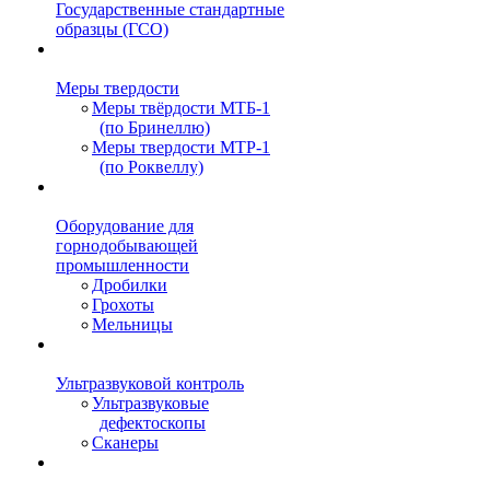
Государственные стандартные
образцы (ГСО)
Меры твердости
Меры твёрдости МТБ-1
(по Бринеллю)
Меры твердости МТР-1
(по Роквеллу)
Оборудование для
горнодобывающей
промышленности
Дробилки
Грохоты
Мельницы
Ультразвуковой контроль
Ультразвуковые
дефектоскопы
Сканеры