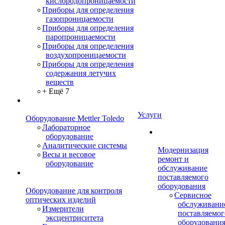
кислородопроницаемости
Приборы для определения
газопроницаемости
Приборы для определения
паропроницаемости
Приборы для определения
воздухопроницаемости
Приборы для определения
содержания летучих
веществ
+ Ещё 7
Услуги
Оборудование Mettler Toledo
Лабораторное
оборудование
Аналитические системы
Модернизация
Весы и весовое
ремонт и
оборудование
обслуживание
поставляемого
оборудования
Оборудование для контроля
Сервисное
оптических изделий
обслуживани
Измерители
поставляемог
эксцентриситета
оборудовани