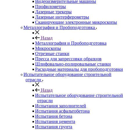
Видеоизмерительные машины
Профилометры
Лазерные трекеры
Лазерные интерферометры
Сканирующие электронные микроскопы
Металлография и Пробоподготовка
Назад
Металлография и Пробоподготовка
Микроскопы
Отрезные станки
Пресса для запрессовки образцов
Шлифовально-полировальные станки
Расходные материалы для пробоподготовки
Испытательное оборудование строительной
отрасли
Назад
Испытательное оборудование строительной
отрасли
Испытания заполнителей
Испытания асфальтобетона
Испытания бетона
Испытания цемента
Испытания грунта