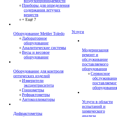
воздухопроницаемости
Приборы для определения
содержания летучих
веществ
+ Ещё 7
Услуги
Оборудование Mettler Toledo
Лабораторное
оборудование
Аналитические системы
Модернизация
Весы и весовое
ремонт и
оборудование
обслуживание
поставляемого
оборудования
Оборудование для контроля
Сервисное
оптических изделий
обслуживани
Измерители
поставляемог
эксцентриситета
оборудовани
Гониометры
Рефрактометры
Автоколлиматоры
Услуги в области
испытаний и
химического
Дифрактометры
анализа