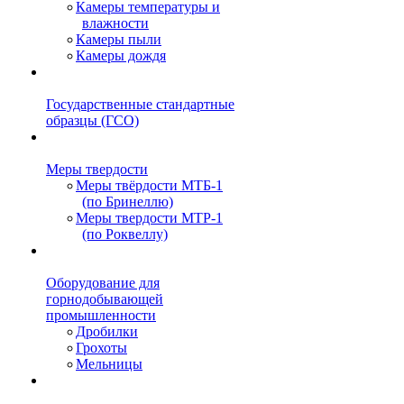
Камеры температуры и
влажности
Камеры пыли
Камеры дождя
Государственные стандартные
образцы (ГСО)
Меры твердости
Меры твёрдости МТБ-1
(по Бринеллю)
Меры твердости МТР-1
(по Роквеллу)
Оборудование для
горнодобывающей
промышленности
Дробилки
Грохоты
Мельницы