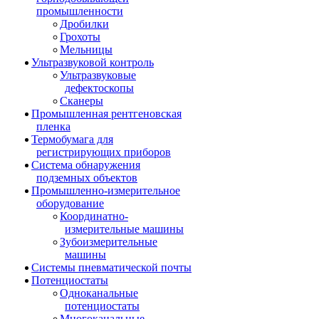
промышленности
Дробилки
Грохоты
Мельницы
Ультразвуковой контроль
Ультразвуковые
дефектоскопы
Сканеры
Промышленная рентгеновская
пленка
Термобумага для
регистрирующих приборов
Система обнаружения
подземных объектов
Промышленно-измерительное
оборудование
Координатно-
измерительные машины
Зубоизмерительные
машины
Системы пневматической почты
Потенциостаты
Одноканальные
потенциостаты
Многоканальные