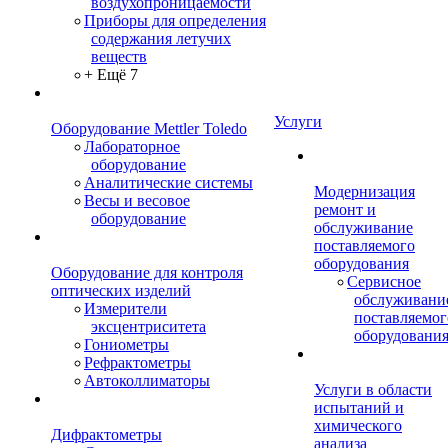
воздухопроницаемости
Приборы для определения
содержания летучих
веществ
+ Ещё 7
Услуги
Оборудование Mettler Toledo
Лабораторное
оборудование
Аналитические системы
Модернизация
Весы и весовое
ремонт и
оборудование
обслуживание
поставляемого
оборудования
Оборудование для контроля
Сервисное
оптических изделий
обслуживани
Измерители
поставляемог
эксцентриситета
оборудовани
Гониометры
Рефрактометры
Автоколлиматоры
Услуги в области
испытаний и
химического
Дифрактометры
анализа