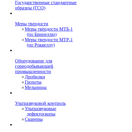
Государственные стандартные
образцы (ГСО)
Меры твердости
Меры твёрдости МТБ-1
(по Бринеллю)
Меры твердости МТР-1
(по Роквеллу)
Оборудование для
горнодобывающей
промышленности
Дробилки
Грохоты
Мельницы
Ультразвуковой контроль
Ультразвуковые
дефектоскопы
Сканеры