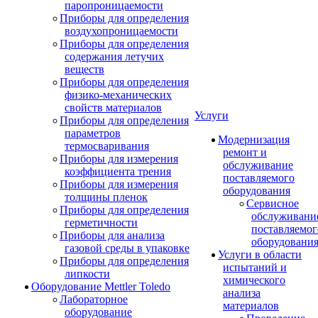
паропроницаемости
Приборы для определения
воздухопроницаемости
Приборы для определения
содержания летучих
веществ
Приборы для определения
физико-механических
свойств материалов
Услуги
Приборы для определения
параметров
Модернизация
термосваривания
ремонт и
Приборы для измерения
обслуживание
коэффициента трения
поставляемого
Приборы для измерения
оборудования
толщины пленок
Сервисное
Приборы для определения
обслуживани
герметичности
поставляемог
Приборы для анализа
оборудовани
газовой среды в упаковке
Услуги в области
Приборы для определения
испытаний и
липкости
химического
Оборудование Mettler Toledo
анализа
Лабораторное
материалов
оборудование