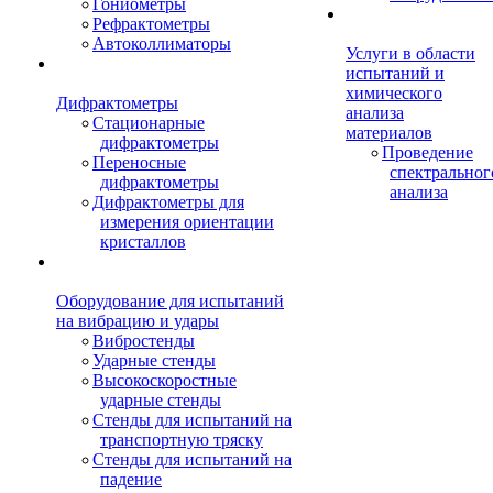
Гониометры
Рефрактометры
Автоколлиматоры
Услуги в области
испытаний и
химического
Дифрактометры
анализа
Стационарные
материалов
дифрактометры
Проведение
Переносные
спектральног
дифрактометры
анализа
Дифрактометры для
измерения ориентации
кристаллов
Оборудование для испытаний
на вибрацию и удары
Вибростенды
Ударные стенды
Высокоскоростные
ударные стенды
Стенды для испытаний на
транспортную тряску
Стенды для испытаний на
падение