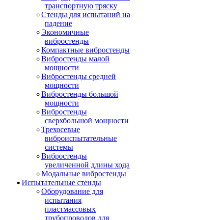
транспортную тряску
Стенды для испытаний на
падение
Экономичные
вибростенды
Компактные вибростенды
Вибростенды малой
мощности
Вибростенды средней
мощности
Вибростенды большой
мощности
Вибростенды
сверхбольшой мощности
Трехосевые
виброиспытательные
системы
Вибростенды
увеличенной длины хода
Модальные вибростенды
Испытательные стенды
Оборудование для
испытания
пластмассовых
трубопроводов для