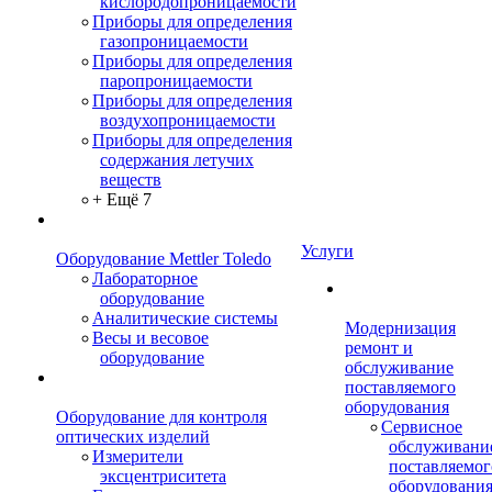
кислородопроницаемости
Приборы для определения
газопроницаемости
Приборы для определения
паропроницаемости
Приборы для определения
воздухопроницаемости
Приборы для определения
содержания летучих
веществ
+ Ещё 7
Услуги
Оборудование Mettler Toledo
Лабораторное
оборудование
Аналитические системы
Модернизация
Весы и весовое
ремонт и
оборудование
обслуживание
поставляемого
оборудования
Оборудование для контроля
Сервисное
оптических изделий
обслуживани
Измерители
поставляемог
эксцентриситета
оборудовани