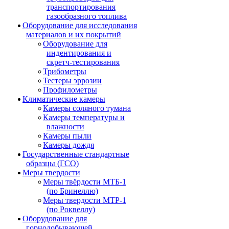
транспортирования
газообразного топлива
Оборудование для исследования
материалов и их покрытий
Оборудование для
индентирования и
скретч-тестирования
Трибометры
Тестеры эррозии
Профилометры
Климатические камеры
Камеры соляного тумана
Камеры температуры и
влажности
Камеры пыли
Камеры дождя
Государственные стандартные
образцы (ГСО)
Меры твердости
Меры твёрдости МТБ-1
(по Бринеллю)
Меры твердости МТР-1
(по Роквеллу)
Оборудование для
горнодобывающей