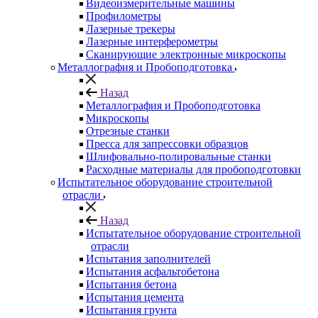
Видеоизмерительные машины
Профилометры
Лазерные трекеры
Лазерные интерферометры
Сканирующие электронные микроскопы
Металлография и Пробоподготовка
Назад
Металлография и Пробоподготовка
Микроскопы
Отрезные станки
Пресса для запрессовки образцов
Шлифовально-полировальные станки
Расходные материалы для пробоподготовки
Испытательное оборудование строительной
отрасли
Назад
Испытательное оборудование строительной
отрасли
Испытания заполнителей
Испытания асфальтобетона
Испытания бетона
Испытания цемента
Испытания грунта