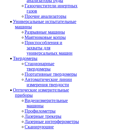
анализаторы руды
Газоочистители инертных
газов
Прочие анализаторы
Универсальные испытательные
машины
Разрывные машины
Маятниковые копры
Приспособления и
захваты для
универсальных машин
Твердомеры
Стационарные
твердомеры
Портативные твердомеры
Автоматические линии
измерения твердости
Оптические измерительные
приборы
Видеоизмерительные
машины
Профилометры
Лазерные трекеры
Лазерные интерферометры
Сканирующие