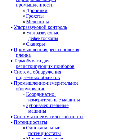
промышленности
Дробилки
Грохоты
Мельницы
Ультразвуковой контроль
Ультразвуковые
дефектоскопы
Сканеры
Промышленная рентгеновская
пленка
Термобумага для
регистрирующих приборов
Система обнаружения
подземных объектов
Промышленно-измерительное
оборудование
Координатно-
измерительные машины
Зубоизмерительные
машины
Системы пневматической почты
Потенциостаты
Одноканальные
потенциостаты
Многоканальные