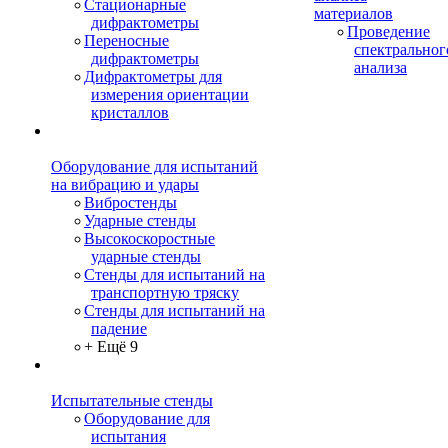
Стационарные
материалов
дифрактометры
Проведение
Переносные
спектральног
дифрактометры
анализа
Дифрактометры для
измерения ориентации
кристаллов
Оборудование для испытаний
на вибрацию и удары
Вибростенды
Ударные стенды
Высокоскоростные
ударные стенды
Стенды для испытаний на
транспортную тряску
Стенды для испытаний на
падение
+ Ещё 9
Испытательные стенды
Оборудование для
испытания