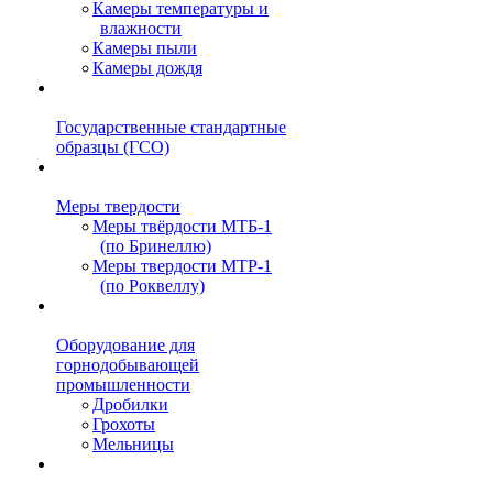
Камеры температуры и
влажности
Камеры пыли
Камеры дождя
Государственные стандартные
образцы (ГСО)
Меры твердости
Меры твёрдости МТБ-1
(по Бринеллю)
Меры твердости МТР-1
(по Роквеллу)
Оборудование для
горнодобывающей
промышленности
Дробилки
Грохоты
Мельницы