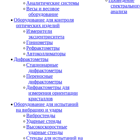
Проведение
Аналитические системы
спектральног
Весы и весовое
анализа
оборудование
Оборудование для контроля
оптических изделий
Измерители
эксцентриситета
Гониометры
Рефрактометры
Автоколлиматоры
Дифрактометры
Стационарные
дифрактометры
Переносные
дифрактометры
Дифрактометры для
измерения ориентации
кристаллов
Оборудование для испытаний
на вибрацию и удары
Вибростенды
Ударные стенды
Высокоскоростные
ударные стенды
Стенды для испытаний на