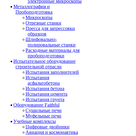
электронные микроскопы
Металлография и
Пробоподготовка
Микроскопы
Отрезные станки
Пресса для запрессовки
образцов
Шлифовально-
полировальные станки
Расходные материалы для
пробоподготовки
Испытательное оборудование
строительной отрасли
Испытания заполнителей
Испытания
асфальтобетона
Испытания бетона
Испытания цемента
Испытания грунта
Оборудование Faithful
Сушильные печи
Муфельные печи
Учебные комплексы
Цифровые двойники
Авиация и космонавтика