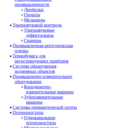
промышленности
Дробилки
Грохоты
Мельницы
Ультразвуковой контроль
Ультразвуковые
дефектоскопы
Сканеры
Промышленная рентгеновская
пленка
Термобумага для
регистрирующих приборов
Система обнаружения
подземных объектов
Промышленно-измерительное
оборудование
Координатно-
измерительные машины
Зубоизмерительные
машины
Системы пневматической почты
Потенциостаты
Одноканальные
потенциостаты
Многоканальные