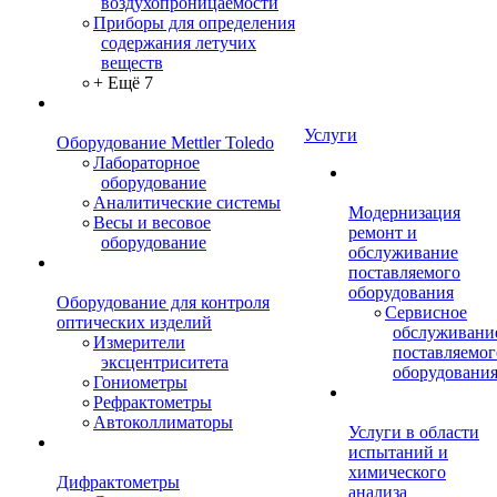
воздухопроницаемости
Приборы для определения
содержания летучих
веществ
+ Ещё 7
Услуги
Оборудование Mettler Toledo
Лабораторное
оборудование
Аналитические системы
Модернизация
Весы и весовое
ремонт и
оборудование
обслуживание
поставляемого
оборудования
Оборудование для контроля
Сервисное
оптических изделий
обслуживани
Измерители
поставляемог
эксцентриситета
оборудовани
Гониометры
Рефрактометры
Автоколлиматоры
Услуги в области
испытаний и
химического
Дифрактометры
анализа