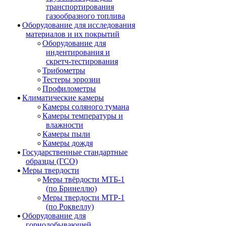
транспортирования
газообразного топлива
Оборудование для исследования
материалов и их покрытий
Оборудование для
индентирования и
скретч-тестирования
Трибометры
Тестеры эррозии
Профилометры
Климатические камеры
Камеры соляного тумана
Камеры температуры и
влажности
Камеры пыли
Камеры дождя
Государственные стандартные
образцы (ГСО)
Меры твердости
Меры твёрдости МТБ-1
(по Бринеллю)
Меры твердости МТР-1
(по Роквеллу)
Оборудование для
горнодобывающей