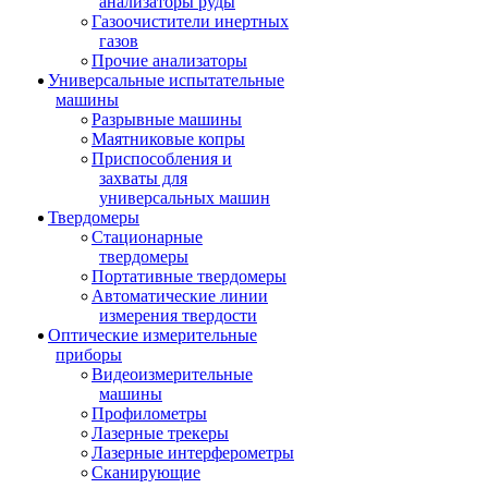
анализаторы руды
Газоочистители инертных
газов
Прочие анализаторы
Универсальные испытательные
машины
Разрывные машины
Маятниковые копры
Приспособления и
захваты для
универсальных машин
Твердомеры
Стационарные
твердомеры
Портативные твердомеры
Автоматические линии
измерения твердости
Оптические измерительные
приборы
Видеоизмерительные
машины
Профилометры
Лазерные трекеры
Лазерные интерферометры
Сканирующие