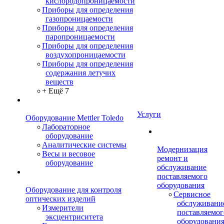
кислородопроницаемости
Приборы для определения
газопроницаемости
Приборы для определения
паропроницаемости
Приборы для определения
воздухопроницаемости
Приборы для определения
содержания летучих
веществ
+ Ещё 7
Услуги
Оборудование Mettler Toledo
Лабораторное
оборудование
Аналитические системы
Модернизация
Весы и весовое
ремонт и
оборудование
обслуживание
поставляемого
оборудования
Оборудование для контроля
Сервисное
оптических изделий
обслуживани
Измерители
поставляемог
эксцентриситета
оборудовани