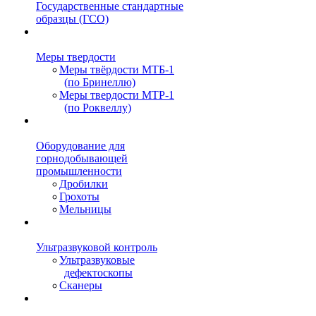
Государственные стандартные
образцы (ГСО)
Меры твердости
Меры твёрдости МТБ-1
(по Бринеллю)
Меры твердости МТР-1
(по Роквеллу)
Оборудование для
горнодобывающей
промышленности
Дробилки
Грохоты
Мельницы
Ультразвуковой контроль
Ультразвуковые
дефектоскопы
Сканеры