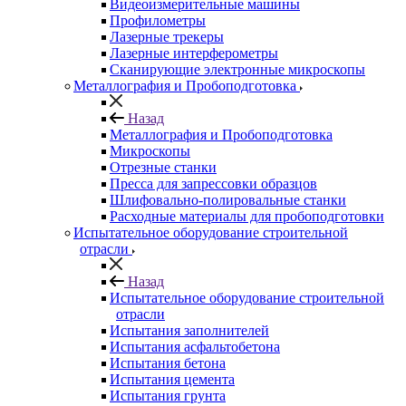
Видеоизмерительные машины
Профилометры
Лазерные трекеры
Лазерные интерферометры
Сканирующие электронные микроскопы
Металлография и Пробоподготовка
Назад
Металлография и Пробоподготовка
Микроскопы
Отрезные станки
Пресса для запрессовки образцов
Шлифовально-полировальные станки
Расходные материалы для пробоподготовки
Испытательное оборудование строительной
отрасли
Назад
Испытательное оборудование строительной
отрасли
Испытания заполнителей
Испытания асфальтобетона
Испытания бетона
Испытания цемента
Испытания грунта