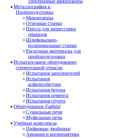
электронные микроскопы
Металлография и
Пробоподготовка
Микроскопы
Отрезные станки
Пресса для запрессовки
образцов
Шлифовально-
полировальные станки
Расходные материалы для
пробоподготовки
Испытательное оборудование
строительной отрасли
Испытания заполнителей
Испытания
асфальтобетона
Испытания бетона
Испытания цемента
Испытания грунта
Оборудование Faithful
Сушильные печи
Муфельные печи
Учебные комплексы
Цифровые двойники
Авиация и космонавтика