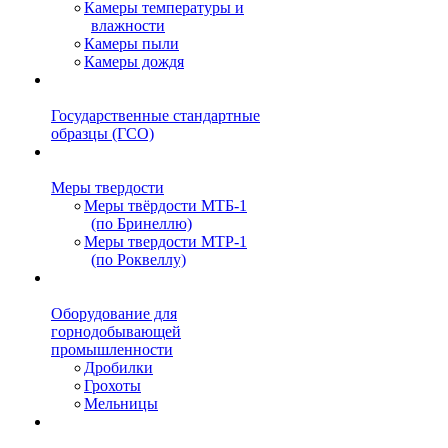
Камеры температуры и
влажности
Камеры пыли
Камеры дождя
Государственные стандартные
образцы (ГСО)
Меры твердости
Меры твёрдости МТБ-1
(по Бринеллю)
Меры твердости МТР-1
(по Роквеллу)
Оборудование для
горнодобывающей
промышленности
Дробилки
Грохоты
Мельницы