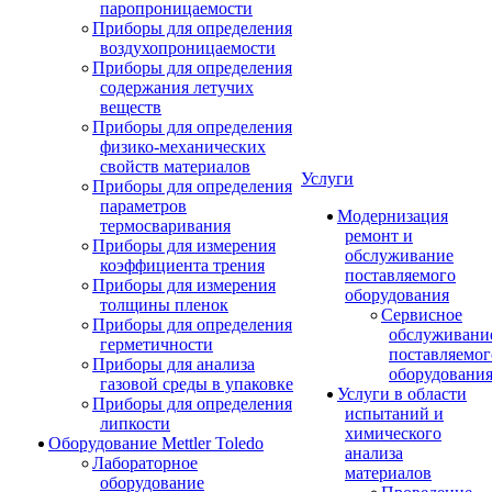
паропроницаемости
Приборы для определения
воздухопроницаемости
Приборы для определения
содержания летучих
веществ
Приборы для определения
физико-механических
свойств материалов
Услуги
Приборы для определения
параметров
Модернизация
термосваривания
ремонт и
Приборы для измерения
обслуживание
коэффициента трения
поставляемого
Приборы для измерения
оборудования
толщины пленок
Сервисное
Приборы для определения
обслуживани
герметичности
поставляемог
Приборы для анализа
оборудовани
газовой среды в упаковке
Услуги в области
Приборы для определения
испытаний и
липкости
химического
Оборудование Mettler Toledo
анализа
Лабораторное
материалов
оборудование