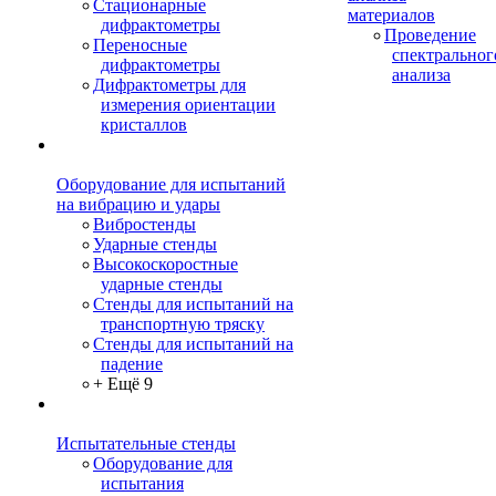
Стационарные
материалов
дифрактометры
Проведение
Переносные
спектральног
дифрактометры
анализа
Дифрактометры для
измерения ориентации
кристаллов
Оборудование для испытаний
на вибрацию и удары
Вибростенды
Ударные стенды
Высокоскоростные
ударные стенды
Стенды для испытаний на
транспортную тряску
Стенды для испытаний на
падение
+ Ещё 9
Испытательные стенды
Оборудование для
испытания