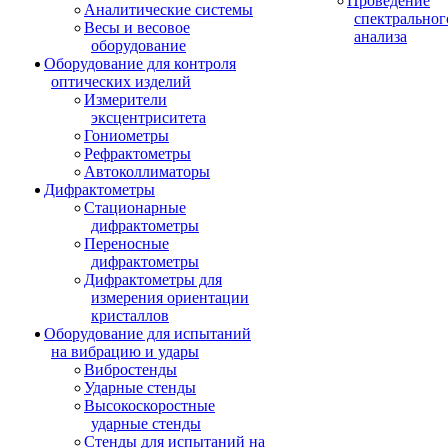
Проведение
Аналитические системы
спектральног
Весы и весовое
анализа
оборудование
Оборудование для контроля
оптических изделий
Измерители
эксцентриситета
Гониометры
Рефрактометры
Автоколлиматоры
Дифрактометры
Стационарные
дифрактометры
Переносные
дифрактометры
Дифрактометры для
измерения ориентации
кристаллов
Оборудование для испытаний
на вибрацию и удары
Вибростенды
Ударные стенды
Высокоскоростные
ударные стенды
Стенды для испытаний на