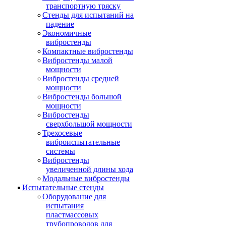
транспортную тряску
Стенды для испытаний на
падение
Экономичные
вибростенды
Компактные вибростенды
Вибростенды малой
мощности
Вибростенды средней
мощности
Вибростенды большой
мощности
Вибростенды
сверхбольшой мощности
Трехосевые
виброиспытательные
системы
Вибростенды
увеличенной длины хода
Модальные вибростенды
Испытательные стенды
Оборудование для
испытания
пластмассовых
трубопроводов для