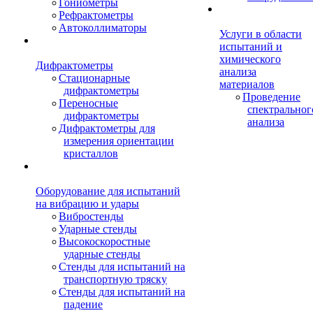
Гониометры
Рефрактометры
Автоколлиматоры
Услуги в области
испытаний и
химического
Дифрактометры
анализа
Стационарные
материалов
дифрактометры
Проведение
Переносные
спектральног
дифрактометры
анализа
Дифрактометры для
измерения ориентации
кристаллов
Оборудование для испытаний
на вибрацию и удары
Вибростенды
Ударные стенды
Высокоскоростные
ударные стенды
Стенды для испытаний на
транспортную тряску
Стенды для испытаний на
падение