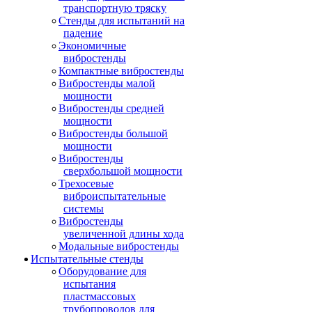
транспортную тряску
Стенды для испытаний на
падение
Экономичные
вибростенды
Компактные вибростенды
Вибростенды малой
мощности
Вибростенды средней
мощности
Вибростенды большой
мощности
Вибростенды
сверхбольшой мощности
Трехосевые
виброиспытательные
системы
Вибростенды
увеличенной длины хода
Модальные вибростенды
Испытательные стенды
Оборудование для
испытания
пластмассовых
трубопроводов для