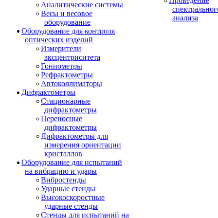
Проведение
Аналитические системы
спектральног
Весы и весовое
анализа
оборудование
Оборудование для контроля
оптических изделий
Измерители
эксцентриситета
Гониометры
Рефрактометры
Автоколлиматоры
Дифрактометры
Стационарные
дифрактометры
Переносные
дифрактометры
Дифрактометры для
измерения ориентации
кристаллов
Оборудование для испытаний
на вибрацию и удары
Вибростенды
Ударные стенды
Высокоскоростные
ударные стенды
Стенды для испытаний на