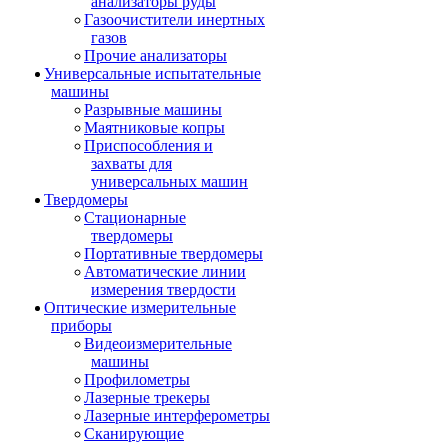
анализаторы руды
Газоочистители инертных
газов
Прочие анализаторы
Универсальные испытательные
машины
Разрывные машины
Маятниковые копры
Приспособления и
захваты для
универсальных машин
Твердомеры
Стационарные
твердомеры
Портативные твердомеры
Автоматические линии
измерения твердости
Оптические измерительные
приборы
Видеоизмерительные
машины
Профилометры
Лазерные трекеры
Лазерные интерферометры
Сканирующие