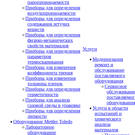
паропроницаемости
Приборы для определения
воздухопроницаемости
Приборы для определения
содержания летучих
веществ
Приборы для определения
физико-механических
свойств материалов
Услуги
Приборы для определения
параметров
Модернизация
термосваривания
ремонт и
Приборы для измерения
обслуживание
коэффициента трения
поставляемого
Приборы для измерения
оборудования
толщины пленок
Сервисное
Приборы для определения
обслуживани
герметичности
поставляемог
Приборы для анализа
оборудовани
газовой среды в упаковке
Услуги в области
Приборы для определения
испытаний и
липкости
химического
Оборудование Mettler Toledo
анализа
Лабораторное
материалов
оборудование