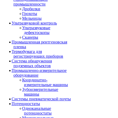
промышленности
Дробилки
Грохоты
Мельницы
Ультразвуковой контроль
Ультразвуковые
дефектоскопы
Сканеры
Промышленная рентгеновская
пленка
Термобумага для
регистрирующих приборов
Система обнаружения
подземных объектов
Промышленно-измерительное
оборудование
Координатно-
измерительные машины
Зубоизмерительные
машины
Системы пневматической почты
Потенциостаты
Одноканальные
потенциостаты
Многоканальные