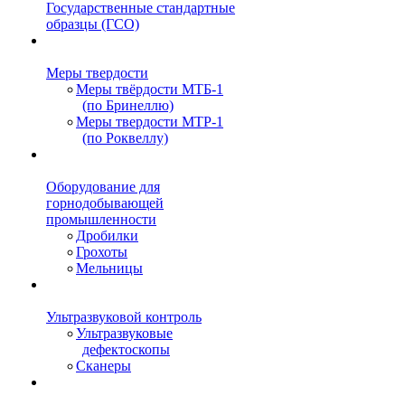
Государственные стандартные
образцы (ГСО)
Меры твердости
Меры твёрдости МТБ-1
(по Бринеллю)
Меры твердости МТР-1
(по Роквеллу)
Оборудование для
горнодобывающей
промышленности
Дробилки
Грохоты
Мельницы
Ультразвуковой контроль
Ультразвуковые
дефектоскопы
Сканеры