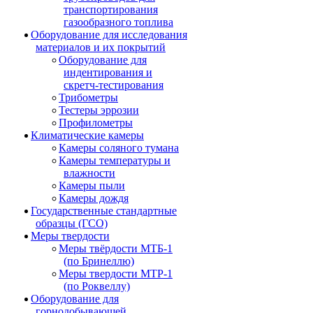
транспортирования
газообразного топлива
Оборудование для исследования
материалов и их покрытий
Оборудование для
индентирования и
скретч-тестирования
Трибометры
Тестеры эррозии
Профилометры
Климатические камеры
Камеры соляного тумана
Камеры температуры и
влажности
Камеры пыли
Камеры дождя
Государственные стандартные
образцы (ГСО)
Меры твердости
Меры твёрдости МТБ-1
(по Бринеллю)
Меры твердости МТР-1
(по Роквеллу)
Оборудование для
горнодобывающей