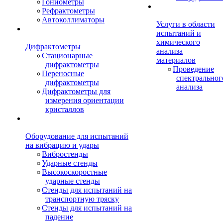
Гониометры
Рефрактометры
Автоколлиматоры
Услуги в области
испытаний и
химического
Дифрактометры
анализа
Стационарные
материалов
дифрактометры
Проведение
Переносные
спектральног
дифрактометры
анализа
Дифрактометры для
измерения ориентации
кристаллов
Оборудование для испытаний
на вибрацию и удары
Вибростенды
Ударные стенды
Высокоскоростные
ударные стенды
Стенды для испытаний на
транспортную тряску
Стенды для испытаний на
падение