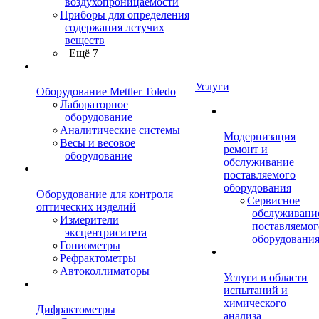
воздухопроницаемости
Приборы для определения
содержания летучих
веществ
+ Ещё 7
Услуги
Оборудование Mettler Toledo
Лабораторное
оборудование
Аналитические системы
Модернизация
Весы и весовое
ремонт и
оборудование
обслуживание
поставляемого
оборудования
Оборудование для контроля
Сервисное
оптических изделий
обслуживани
Измерители
поставляемог
эксцентриситета
оборудовани
Гониометры
Рефрактометры
Автоколлиматоры
Услуги в области
испытаний и
химического
Дифрактометры
анализа