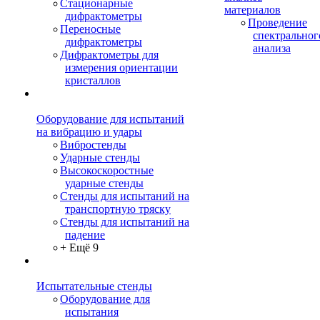
Стационарные
материалов
дифрактометры
Проведение
Переносные
спектральног
дифрактометры
анализа
Дифрактометры для
измерения ориентации
кристаллов
Оборудование для испытаний
на вибрацию и удары
Вибростенды
Ударные стенды
Высокоскоростные
ударные стенды
Стенды для испытаний на
транспортную тряску
Стенды для испытаний на
падение
+ Ещё 9
Испытательные стенды
Оборудование для
испытания