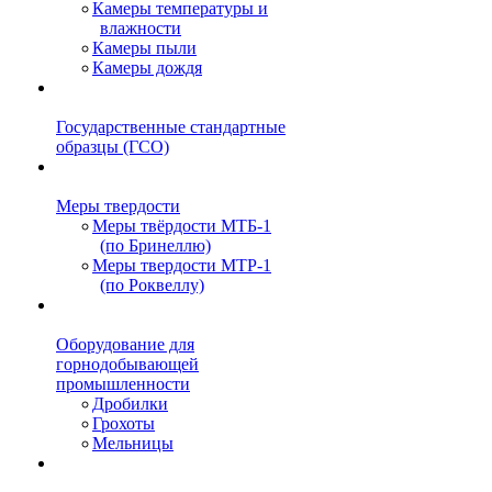
Камеры температуры и
влажности
Камеры пыли
Камеры дождя
Государственные стандартные
образцы (ГСО)
Меры твердости
Меры твёрдости МТБ-1
(по Бринеллю)
Меры твердости МТР-1
(по Роквеллу)
Оборудование для
горнодобывающей
промышленности
Дробилки
Грохоты
Мельницы