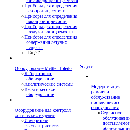
кислородопроницаемости
Приборы для определения
газопроницаемости
Приборы для определения
паропроницаемости
Приборы для определения
воздухопроницаемости
Приборы для определения
содержания летучих
веществ
+ Ещё 7
Услуги
Оборудование Mettler Toledo
Лабораторное
оборудование
Аналитические системы
Модернизация
Весы и весовое
ремонт и
оборудование
обслуживание
поставляемого
оборудования
Оборудование для контроля
Сервисное
оптических изделий
обслуживани
Измерители
поставляемог
эксцентриситета
оборудовани