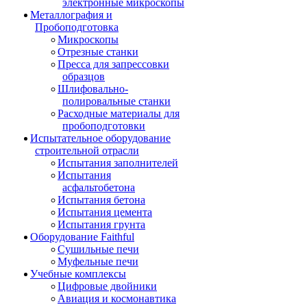
электронные микроскопы
Металлография и
Пробоподготовка
Микроскопы
Отрезные станки
Пресса для запрессовки
образцов
Шлифовально-
полировальные станки
Расходные материалы для
пробоподготовки
Испытательное оборудование
строительной отрасли
Испытания заполнителей
Испытания
асфальтобетона
Испытания бетона
Испытания цемента
Испытания грунта
Оборудование Faithful
Сушильные печи
Муфельные печи
Учебные комплексы
Цифровые двойники
Авиация и космонавтика