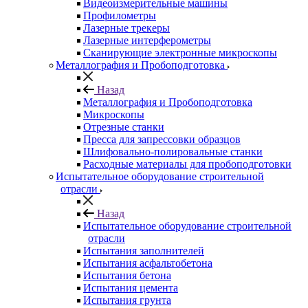
Видеоизмерительные машины
Профилометры
Лазерные трекеры
Лазерные интерферометры
Сканирующие электронные микроскопы
Металлография и Пробоподготовка
Назад
Металлография и Пробоподготовка
Микроскопы
Отрезные станки
Пресса для запрессовки образцов
Шлифовально-полировальные станки
Расходные материалы для пробоподготовки
Испытательное оборудование строительной
отрасли
Назад
Испытательное оборудование строительной
отрасли
Испытания заполнителей
Испытания асфальтобетона
Испытания бетона
Испытания цемента
Испытания грунта