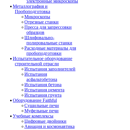
электронные микроскопы
Металлография и
Пробоподготовка
Микроскопы
Отрезные станки
Пресса для запрессовки
образцов
Шлифовально-
полировальные станки
Расходные материалы для
пробоподготовки
Испытательное оборудование
строительной отрасли
Испытания заполнителей
Испытания
асфальтобетона
Испытания бетона
Испытания цемента
Испытания грунта
Оборудование Faithful
Сушильные печи
Муфельные печи
Учебные комплексы
Цифровые двойники
Авиация и космонавтика