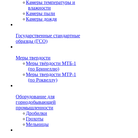
Камеры температуры и
влажности
Камеры пыли
Камеры дождя
Государственные стандартные
образцы (ГСО)
Меры твердости
Меры твёрдости МТБ-1
(по Бринеллю)
Меры твердости МТР-1
(по Роквеллу)
Оборудование для
горнодобывающей
промышленности
Дробилки
Грохоты
Мельницы