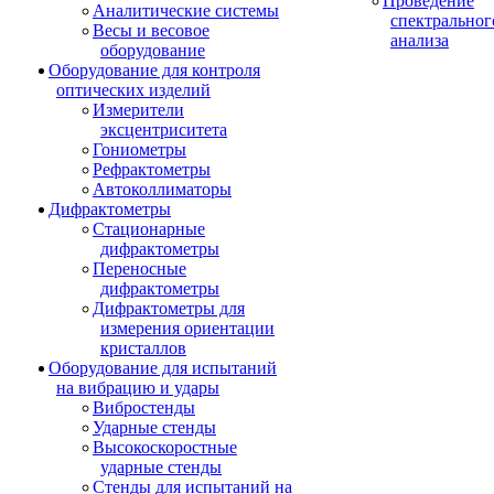
Проведение
Аналитические системы
спектральног
Весы и весовое
анализа
оборудование
Оборудование для контроля
оптических изделий
Измерители
эксцентриситета
Гониометры
Рефрактометры
Автоколлиматоры
Дифрактометры
Стационарные
дифрактометры
Переносные
дифрактометры
Дифрактометры для
измерения ориентации
кристаллов
Оборудование для испытаний
на вибрацию и удары
Вибростенды
Ударные стенды
Высокоскоростные
ударные стенды
Стенды для испытаний на