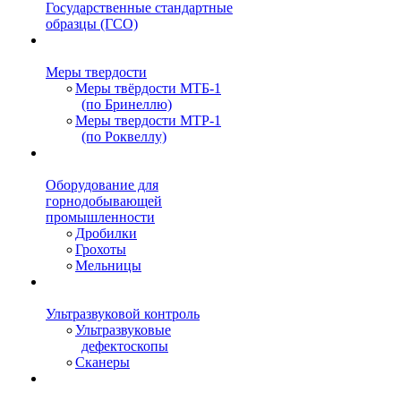
Государственные стандартные
образцы (ГСО)
Меры твердости
Меры твёрдости МТБ-1
(по Бринеллю)
Меры твердости МТР-1
(по Роквеллу)
Оборудование для
горнодобывающей
промышленности
Дробилки
Грохоты
Мельницы
Ультразвуковой контроль
Ультразвуковые
дефектоскопы
Сканеры