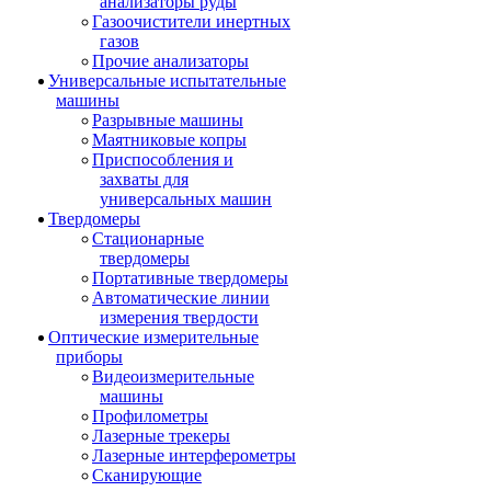
анализаторы руды
Газоочистители инертных
газов
Прочие анализаторы
Универсальные испытательные
машины
Разрывные машины
Маятниковые копры
Приспособления и
захваты для
универсальных машин
Твердомеры
Стационарные
твердомеры
Портативные твердомеры
Автоматические линии
измерения твердости
Оптические измерительные
приборы
Видеоизмерительные
машины
Профилометры
Лазерные трекеры
Лазерные интерферометры
Сканирующие