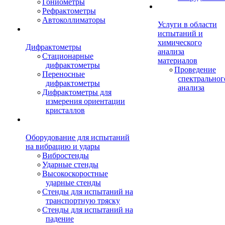
Гониометры
Рефрактометры
Автоколлиматоры
Услуги в области
испытаний и
химического
Дифрактометры
анализа
Стационарные
материалов
дифрактометры
Проведение
Переносные
спектральног
дифрактометры
анализа
Дифрактометры для
измерения ориентации
кристаллов
Оборудование для испытаний
на вибрацию и удары
Вибростенды
Ударные стенды
Высокоскоростные
ударные стенды
Стенды для испытаний на
транспортную тряску
Стенды для испытаний на
падение