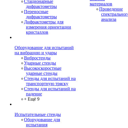
Стационарные
материалов
дифрактометры
Проведение
Переносные
спектральног
дифрактометры
анализа
Дифрактометры для
измерения ориентации
кристаллов
Оборудование для испытаний
на вибрацию и удары
Вибростенды
Ударные стенды
Высокоскоростные
ударные стенды
Стенды для испытаний на
транспортную тряску
Стенды для испытаний на
падение
+ Ещё 9
Испытательные стенды
Оборудование для
испытания