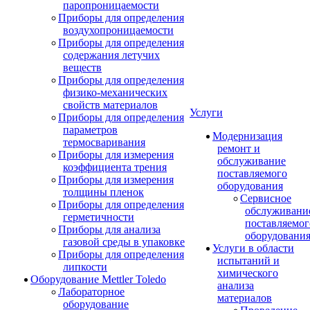
паропроницаемости
Приборы для определения
воздухопроницаемости
Приборы для определения
содержания летучих
веществ
Приборы для определения
физико-механических
свойств материалов
Услуги
Приборы для определения
параметров
Модернизация
термосваривания
ремонт и
Приборы для измерения
обслуживание
коэффициента трения
поставляемого
Приборы для измерения
оборудования
толщины пленок
Сервисное
Приборы для определения
обслуживани
герметичности
поставляемог
Приборы для анализа
оборудовани
газовой среды в упаковке
Услуги в области
Приборы для определения
испытаний и
липкости
химического
Оборудование Mettler Toledo
анализа
Лабораторное
материалов
оборудование