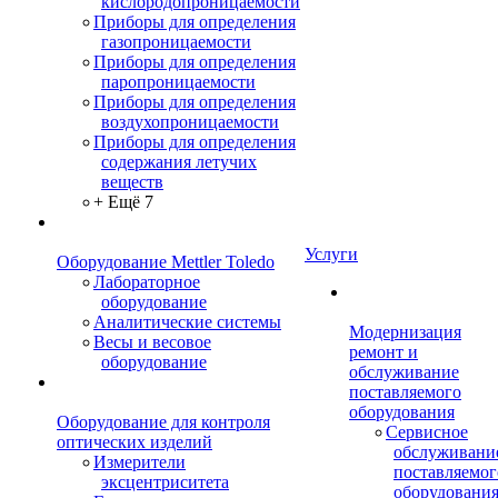
кислородопроницаемости
Приборы для определения
газопроницаемости
Приборы для определения
паропроницаемости
Приборы для определения
воздухопроницаемости
Приборы для определения
содержания летучих
веществ
+ Ещё 7
Услуги
Оборудование Mettler Toledo
Лабораторное
оборудование
Аналитические системы
Модернизация
Весы и весовое
ремонт и
оборудование
обслуживание
поставляемого
оборудования
Оборудование для контроля
Сервисное
оптических изделий
обслуживани
Измерители
поставляемог
эксцентриситета
оборудовани