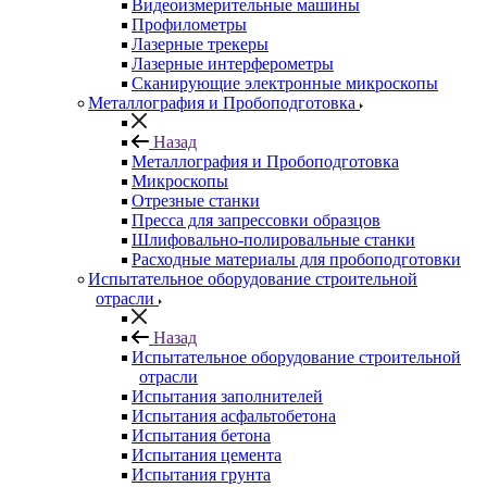
Видеоизмерительные машины
Профилометры
Лазерные трекеры
Лазерные интерферометры
Сканирующие электронные микроскопы
Металлография и Пробоподготовка
Назад
Металлография и Пробоподготовка
Микроскопы
Отрезные станки
Пресса для запрессовки образцов
Шлифовально-полировальные станки
Расходные материалы для пробоподготовки
Испытательное оборудование строительной
отрасли
Назад
Испытательное оборудование строительной
отрасли
Испытания заполнителей
Испытания асфальтобетона
Испытания бетона
Испытания цемента
Испытания грунта