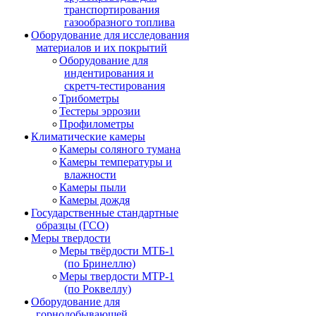
транспортирования
газообразного топлива
Оборудование для исследования
материалов и их покрытий
Оборудование для
индентирования и
скретч-тестирования
Трибометры
Тестеры эррозии
Профилометры
Климатические камеры
Камеры соляного тумана
Камеры температуры и
влажности
Камеры пыли
Камеры дождя
Государственные стандартные
образцы (ГСО)
Меры твердости
Меры твёрдости МТБ-1
(по Бринеллю)
Меры твердости МТР-1
(по Роквеллу)
Оборудование для
горнодобывающей