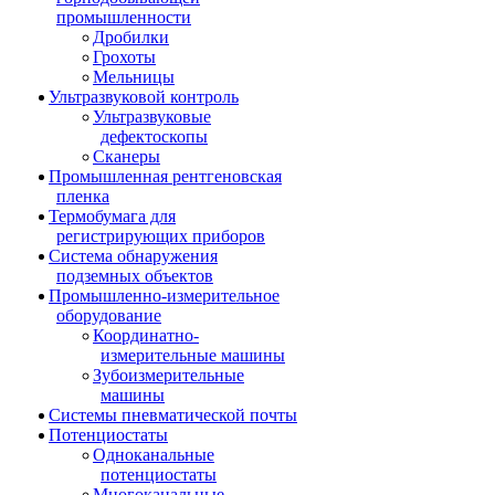
промышленности
Дробилки
Грохоты
Мельницы
Ультразвуковой контроль
Ультразвуковые
дефектоскопы
Сканеры
Промышленная рентгеновская
пленка
Термобумага для
регистрирующих приборов
Система обнаружения
подземных объектов
Промышленно-измерительное
оборудование
Координатно-
измерительные машины
Зубоизмерительные
машины
Системы пневматической почты
Потенциостаты
Одноканальные
потенциостаты
Многоканальные