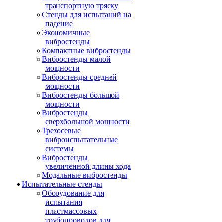
транспортную тряску
Стенды для испытаний на
падение
Экономичные
вибростенды
Компактные вибростенды
Вибростенды малой
мощности
Вибростенды средней
мощности
Вибростенды большой
мощности
Вибростенды
сверхбольшой мощности
Трехосевые
виброиспытательные
системы
Вибростенды
увеличенной длины хода
Модальные вибростенды
Испытательные стенды
Оборудование для
испытания
пластмассовых
трубопроводов для