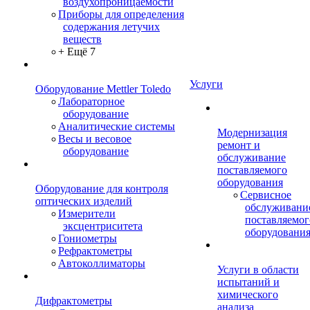
воздухопроницаемости
Приборы для определения
содержания летучих
веществ
+ Ещё 7
Услуги
Оборудование Mettler Toledo
Лабораторное
оборудование
Аналитические системы
Модернизация
Весы и весовое
ремонт и
оборудование
обслуживание
поставляемого
оборудования
Оборудование для контроля
Сервисное
оптических изделий
обслуживани
Измерители
поставляемог
эксцентриситета
оборудовани
Гониометры
Рефрактометры
Автоколлиматоры
Услуги в области
испытаний и
химического
Дифрактометры
анализа