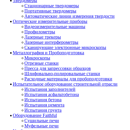
Твердомеры
Стационарные твердомеры
Портативные твердомеры
Автоматические линии измерения твердости
Оптические измерительные приборы
Видеоизмерительные машины
Профилометры
Лазерные трекеры
Лазерные интерферометры
Сканирующие электронные микроскопы
Металлография и Пробоподготовка
Микроскопы
Отрезные станки
Пресса для запрессовки образцов
Шлифовально-полировальные станки
Расходные материалы для пробоподготовки
Испытательное оборудование строительной отрасли
Испытания заполнителей
Испытания асфальтобетона
Испытания бетона
Испытания цемента
Испытания грунта
Оборудование Faithful
Сушильные печи
Муфельные печи