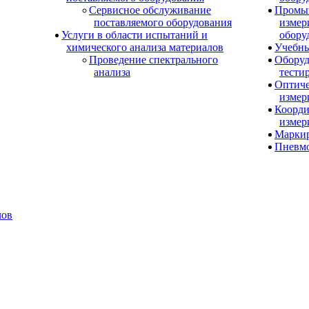
Сервисное обслуживание
Промы
поставляемого оборудования
измер
Услуги в области испытаний и
обору
химического анализа материалов
Учебны
Проведение спектрального
Оборуд
анализа
тести
Оптиче
измер
Коорди
измер
Маркир
Пневм
лов