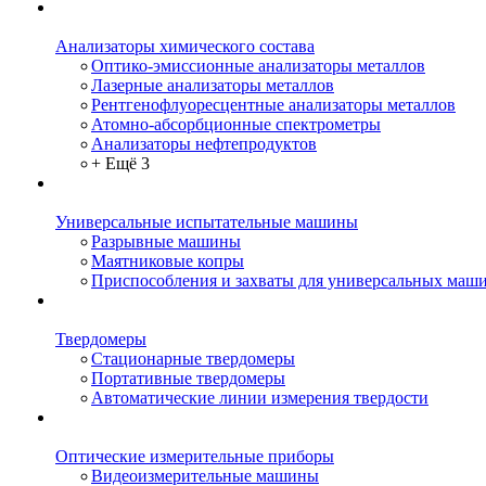
Анализаторы химического состава
Оптико-эмиссионные анализаторы металлов
Лазерные анализаторы металлов
Рентгенофлуоресцентные анализаторы металлов
Атомно-абсорбционные спектрометры
Анализаторы нефтепродуктов
+ Ещё 3
Универсальные испытательные машины
Разрывные машины
Маятниковые копры
Приспособления и захваты для универсальных маш
Твердомеры
Стационарные твердомеры
Портативные твердомеры
Автоматические линии измерения твердости
Оптические измерительные приборы
Видеоизмерительные машины