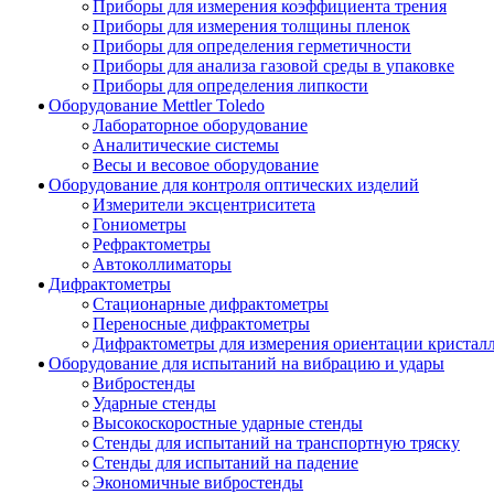
Приборы для измерения коэффициента трения
Приборы для измерения толщины пленок
Приборы для определения герметичности
Приборы для анализа газовой среды в упаковке
Приборы для определения липкости
Оборудование Mettler Toledo
Лабораторное оборудование
Аналитические системы
Весы и весовое оборудование
Оборудование для контроля оптических изделий
Измерители эксцентриситета
Гониометры
Рефрактометры
Автоколлиматоры
Дифрактометры
Стационарные дифрактометры
Переносные дифрактометры
Дифрактометры для измерения ориентации кристал
Оборудование для испытаний на вибрацию и удары
Вибростенды
Ударные стенды
Высокоскоростные ударные стенды
Стенды для испытаний на транспортную тряску
Стенды для испытаний на падение
Экономичные вибростенды