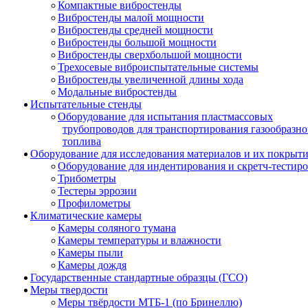
Компактные вибростенды
Вибростенды малой мощности
Вибростенды средней мощности
Вибростенды большой мощности
Вибростенды сверхбольшой мощности
Трехосевые виброиспытательные системы
Вибростенды увеличенной длины хода
Модальные вибростенды
Испытательные стенды
Оборудование для испытания пластмассовых
трубопроводов для транспортирования газообразно
топлива
Оборудование для исследования материалов и их покрыт
Оборудование для индентирования и скретч-тестир
Трибометры
Тестеры эррозии
Профилометры
Климатические камеры
Камеры соляного тумана
Камеры температуры и влажности
Камеры пыли
Камеры дождя
Государственные стандартные образцы (ГСО)
Меры твердости
Меры твёрдости МТБ-1 (по Бринеллю)