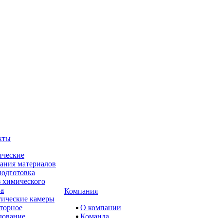
кты
ческие
ания материалов
одготовка
 химического
ва
Компания
ические камеры
торное
О компании
дование
Команда