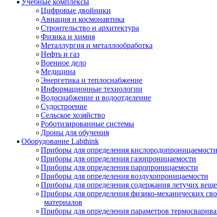
Учебные комплексы
Цифровые двойники
Авиация и космонавтика
Строительство и архитектура
Физика и химия
Металлургия и металлообработка
Нефть и газ
Военное дело
Медицина
Энергетика и теплоснабжение
Информационные технологии
Водоснабжение и водоотделение
Судостроение
Сельское хозяйство
Роботизированные системы
Дроны для обучения
Оборудование Labthink
Приборы для определения кислородопроницаемост
Приборы для определения газопроницаемости
Приборы для определения паропроницаемости
Приборы для определения воздухопроницаемости
Приборы для определения содержания летучих веще
Приборы для определения физико-механических св
материалов
Приборы для определения параметров термосварив