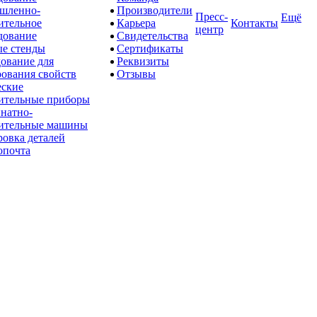
шленно-
Производители
Пресс-
Ещё
ительное
Карьера
Контакты
центр
дование
Свидетельства
е стенды
Сертификаты
ование для
Реквизиты
рования свойств
Отзывы
ские
ительные приборы
натно-
ительные машины
овка деталей
опочта