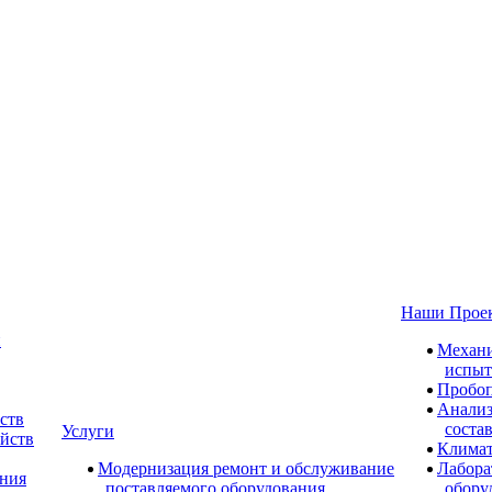
Наши Прое
и
Механи
испыт
Пробоп
Анализ
ств
соста
Услуги
ойств
Климат
Модернизация ремонт и обслуживание
Лабора
ания
поставляемого оборудования
обору