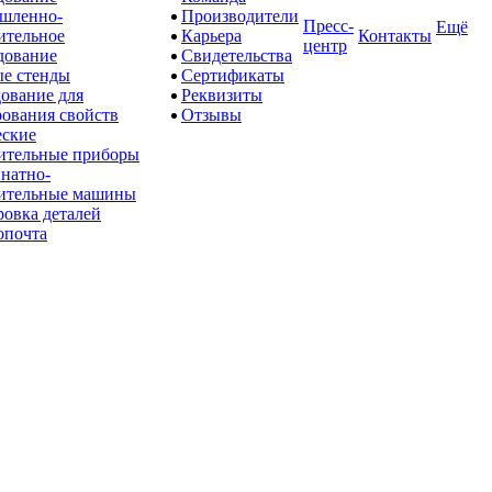
шленно-
Производители
Пресс-
Ещё
ительное
Карьера
Контакты
центр
дование
Свидетельства
е стенды
Сертификаты
ование для
Реквизиты
рования свойств
Отзывы
ские
ительные приборы
натно-
ительные машины
овка деталей
опочта