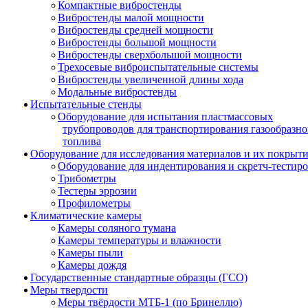
Компактные вибростенды
Вибростенды малой мощности
Вибростенды средней мощности
Вибростенды большой мощности
Вибростенды сверхбольшой мощности
Трехосевые виброиспытательные системы
Вибростенды увеличенной длины хода
Модальные вибростенды
Испытательные стенды
Оборудование для испытания пластмассовых
трубопроводов для транспортирования газообразно
топлива
Оборудование для исследования материалов и их покрыт
Оборудование для индентирования и скретч-тестир
Трибометры
Тестеры эррозии
Профилометры
Климатические камеры
Камеры соляного тумана
Камеры температуры и влажности
Камеры пыли
Камеры дождя
Государственные стандартные образцы (ГСО)
Меры твердости
Меры твёрдости МТБ-1 (по Бринеллю)