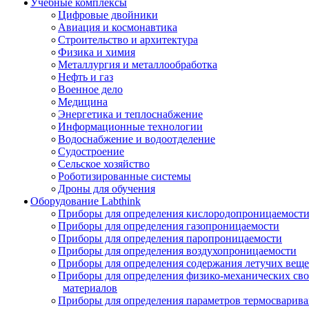
Учебные комплексы
Цифровые двойники
Авиация и космонавтика
Строительство и архитектура
Физика и химия
Металлургия и металлообработка
Нефть и газ
Военное дело
Медицина
Энергетика и теплоснабжение
Информационные технологии
Водоснабжение и водоотделение
Судостроение
Сельское хозяйство
Роботизированные системы
Дроны для обучения
Оборудование Labthink
Приборы для определения кислородопроницаемост
Приборы для определения газопроницаемости
Приборы для определения паропроницаемости
Приборы для определения воздухопроницаемости
Приборы для определения содержания летучих веще
Приборы для определения физико-механических св
материалов
Приборы для определения параметров термосварив