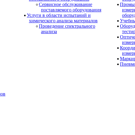
Сервисное обслуживание
Промы
поставляемого оборудования
измер
Услуги в области испытаний и
обору
химического анализа материалов
Учебны
Проведение спектрального
Оборуд
анализа
тести
Оптиче
измер
Коорди
измер
Маркир
Пневм
лов