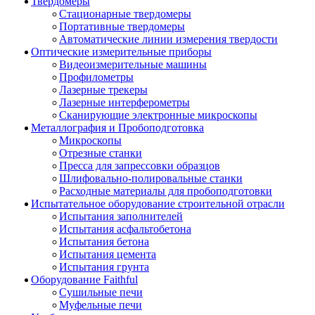
Твердомеры
Стационарные твердомеры
Портативные твердомеры
Автоматические линии измерения твердости
Оптические измерительные приборы
Видеоизмерительные машины
Профилометры
Лазерные трекеры
Лазерные интерферометры
Сканирующие электронные микроскопы
Металлография и Пробоподготовка
Микроскопы
Отрезные станки
Пресса для запрессовки образцов
Шлифовально-полировальные станки
Расходные материалы для пробоподготовки
Испытательное оборудование строительной отрасли
Испытания заполнителей
Испытания асфальтобетона
Испытания бетона
Испытания цемента
Испытания грунта
Оборудование Faithful
Сушильные печи
Муфельные печи