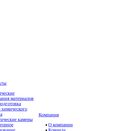
кты
ческие
ания материалов
одготовка
 химического
ва
Компания
ические камеры
торное
О компании
дование
Команда