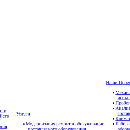
Наши Прое
и
Механи
испыт
Пробоп
Анализ
ств
соста
Услуги
ойств
Климат
Модернизация ремонт и обслуживание
Лабора
ания
поставляемого оборудования
обору