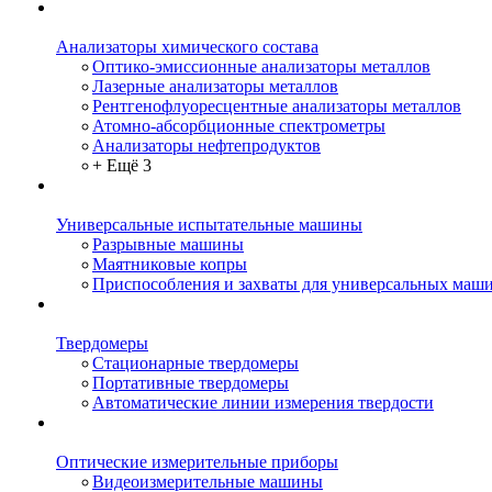
Анализаторы химического состава
Оптико-эмиссионные анализаторы металлов
Лазерные анализаторы металлов
Рентгенофлуоресцентные анализаторы металлов
Атомно-абсорбционные спектрометры
Анализаторы нефтепродуктов
+ Ещё 3
Универсальные испытательные машины
Разрывные машины
Маятниковые копры
Приспособления и захваты для универсальных маш
Твердомеры
Стационарные твердомеры
Портативные твердомеры
Автоматические линии измерения твердости
Оптические измерительные приборы
Видеоизмерительные машины