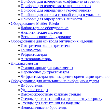
Приборы для измерения коэффициента трения
Приборы для измерения толщины пленок
Приборы для определения герметичности
Приборы для анализа газовой среды в упаковке
Приборы для определения липкости
Оборудование Mettler Toledo
Лабораторное оборудование
Аналитические системы
Весы и весовое оборудование
Оборудование для контроля оптических изделий
Измерители эксцентриситета
Гониометры
Рефрактометры
Автоколлиматоры
Дифрактометры
Стационарные дифрактометры
Переносные дифрактометры
Дифрактометры для измерения ориентации кристал
Оборудование для испытаний на вибрацию и удары
Вибростенды
Ударные стенды
Высокоскоростные ударные стенды
Стенды для испытаний на транспортную тряску
Стенды для испытаний на падение
Экономичные вибростенды