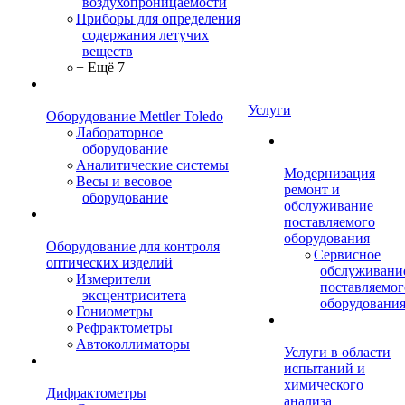
воздухопроницаемости
Приборы для определения
содержания летучих
веществ
+ Ещё 7
Услуги
Оборудование Mettler Toledo
Лабораторное
оборудование
Аналитические системы
Модернизация
Весы и весовое
ремонт и
оборудование
обслуживание
поставляемого
оборудования
Оборудование для контроля
Сервисное
оптических изделий
обслуживани
Измерители
поставляемог
эксцентриситета
оборудовани
Гониометры
Рефрактометры
Автоколлиматоры
Услуги в области
испытаний и
химического
Дифрактометры
анализа