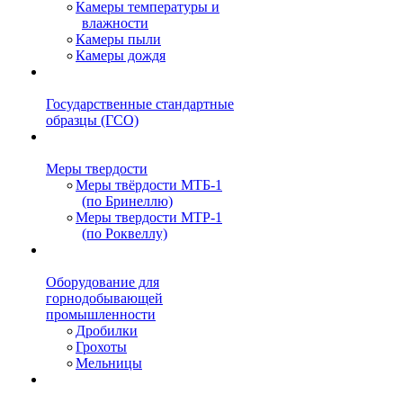
Камеры температуры и
влажности
Камеры пыли
Камеры дождя
Государственные стандартные
образцы (ГСО)
Меры твердости
Меры твёрдости МТБ-1
(по Бринеллю)
Меры твердости МТР-1
(по Роквеллу)
Оборудование для
горнодобывающей
промышленности
Дробилки
Грохоты
Мельницы