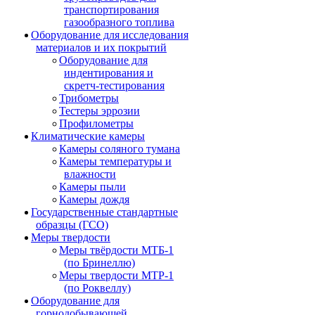
транспортирования
газообразного топлива
Оборудование для исследования
материалов и их покрытий
Оборудование для
индентирования и
скретч-тестирования
Трибометры
Тестеры эррозии
Профилометры
Климатические камеры
Камеры соляного тумана
Камеры температуры и
влажности
Камеры пыли
Камеры дождя
Государственные стандартные
образцы (ГСО)
Меры твердости
Меры твёрдости МТБ-1
(по Бринеллю)
Меры твердости МТР-1
(по Роквеллу)
Оборудование для
горнодобывающей