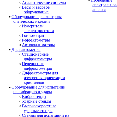
Проведение
Аналитические системы
спектральног
Весы и весовое
анализа
оборудование
Оборудование для контроля
оптических изделий
Измерители
эксцентриситета
Гониометры
Рефрактометры
Автоколлиматоры
Дифрактометры
Стационарные
дифрактометры
Переносные
дифрактометры
Дифрактометры для
измерения ориентации
кристаллов
Оборудование для испытаний
на вибрацию и удары
Вибростенды
Ударные стенды
Высокоскоростные
ударные стенды
Стенды для испытаний на