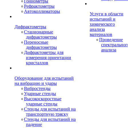
Гониометры
Рефрактометры
Автоколлиматоры
Услуги в области
испытаний и
химического
Дифрактометры
анализа
Стационарные
материалов
дифрактометры
Проведение
Переносные
спектральног
дифрактометры
анализа
Дифрактометры для
измерения ориентации
кристаллов
Оборудование для испытаний
на вибрацию и удары
Вибростенды
Ударные стенды
Высокоскоростные
ударные стенды
Стенды для испытаний на
транспортную тряску
Стенды для испытаний на
падение