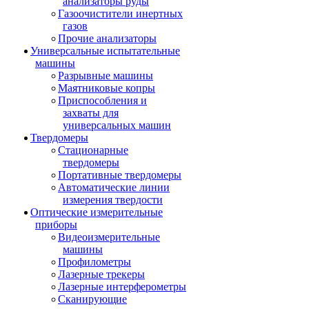
анализаторы руды
Газоочистители инертных
газов
Прочие анализаторы
Универсальные испытательные
машины
Разрывные машины
Маятниковые копры
Приспособления и
захваты для
универсальных машин
Твердомеры
Стационарные
твердомеры
Портативные твердомеры
Автоматические линии
измерения твердости
Оптические измерительные
приборы
Видеоизмерительные
машины
Профилометры
Лазерные трекеры
Лазерные интерферометры
Сканирующие