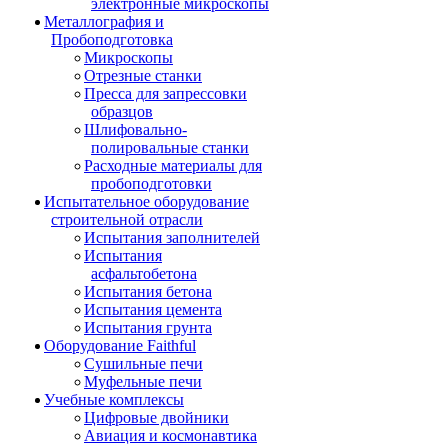
электронные микроскопы
Металлография и
Пробоподготовка
Микроскопы
Отрезные станки
Пресса для запрессовки
образцов
Шлифовально-
полировальные станки
Расходные материалы для
пробоподготовки
Испытательное оборудование
строительной отрасли
Испытания заполнителей
Испытания
асфальтобетона
Испытания бетона
Испытания цемента
Испытания грунта
Оборудование Faithful
Сушильные печи
Муфельные печи
Учебные комплексы
Цифровые двойники
Авиация и космонавтика