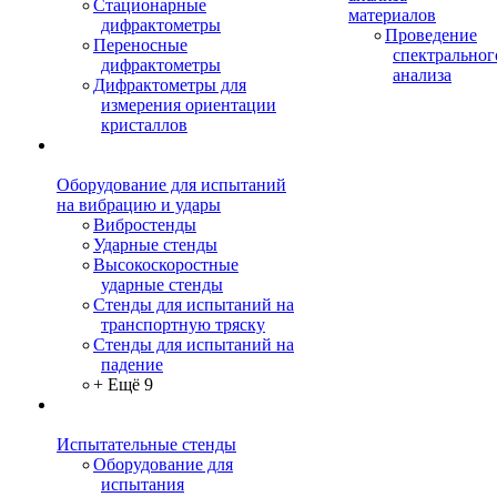
Стационарные
материалов
дифрактометры
Проведение
Переносные
спектральног
дифрактометры
анализа
Дифрактометры для
измерения ориентации
кристаллов
Оборудование для испытаний
на вибрацию и удары
Вибростенды
Ударные стенды
Высокоскоростные
ударные стенды
Стенды для испытаний на
транспортную тряску
Стенды для испытаний на
падение
+ Ещё 9
Испытательные стенды
Оборудование для
испытания