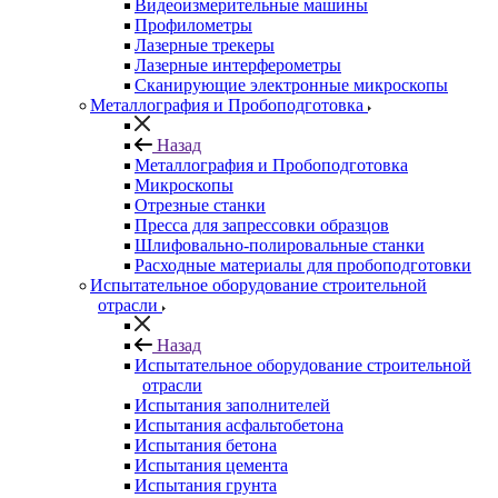
Видеоизмерительные машины
Профилометры
Лазерные трекеры
Лазерные интерферометры
Сканирующие электронные микроскопы
Металлография и Пробоподготовка
Назад
Металлография и Пробоподготовка
Микроскопы
Отрезные станки
Пресса для запрессовки образцов
Шлифовально-полировальные станки
Расходные материалы для пробоподготовки
Испытательное оборудование строительной
отрасли
Назад
Испытательное оборудование строительной
отрасли
Испытания заполнителей
Испытания асфальтобетона
Испытания бетона
Испытания цемента
Испытания грунта