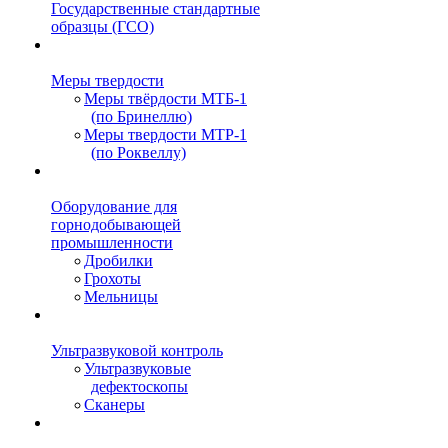
Государственные стандартные
образцы (ГСО)
Меры твердости
Меры твёрдости МТБ-1
(по Бринеллю)
Меры твердости МТР-1
(по Роквеллу)
Оборудование для
горнодобывающей
промышленности
Дробилки
Грохоты
Мельницы
Ультразвуковой контроль
Ультразвуковые
дефектоскопы
Сканеры