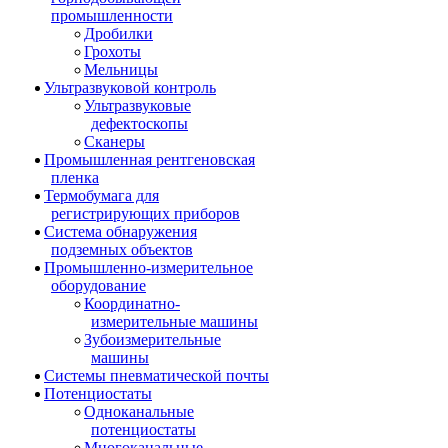
промышленности
Дробилки
Грохоты
Мельницы
Ультразвуковой контроль
Ультразвуковые
дефектоскопы
Сканеры
Промышленная рентгеновская
пленка
Термобумага для
регистрирующих приборов
Система обнаружения
подземных объектов
Промышленно-измерительное
оборудование
Координатно-
измерительные машины
Зубоизмерительные
машины
Системы пневматической почты
Потенциостаты
Одноканальные
потенциостаты
Многоканальные