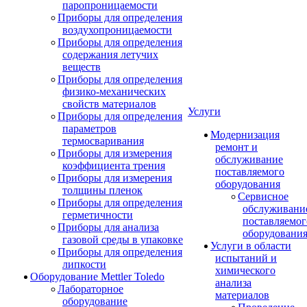
паропроницаемости
Приборы для определения
воздухопроницаемости
Приборы для определения
содержания летучих
веществ
Приборы для определения
физико-механических
свойств материалов
Услуги
Приборы для определения
параметров
Модернизация
термосваривания
ремонт и
Приборы для измерения
обслуживание
коэффициента трения
поставляемого
Приборы для измерения
оборудования
толщины пленок
Сервисное
Приборы для определения
обслуживани
герметичности
поставляемог
Приборы для анализа
оборудовани
газовой среды в упаковке
Услуги в области
Приборы для определения
испытаний и
липкости
химического
Оборудование Mettler Toledo
анализа
Лабораторное
материалов
оборудование