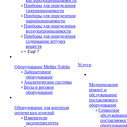
кислородопроницаемости
Приборы для определения
газопроницаемости
Приборы для определения
паропроницаемости
Приборы для определения
воздухопроницаемости
Приборы для определения
содержания летучих
веществ
+ Ещё 7
Услуги
Оборудование Mettler Toledo
Лабораторное
оборудование
Аналитические системы
Модернизация
Весы и весовое
ремонт и
оборудование
обслуживание
поставляемого
оборудования
Оборудование для контроля
Сервисное
оптических изделий
обслуживани
Измерители
поставляемог
эксцентриситета
оборудовани