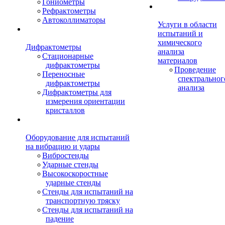
Гониометры
Рефрактометры
Автоколлиматоры
Услуги в области
испытаний и
химического
Дифрактометры
анализа
Стационарные
материалов
дифрактометры
Проведение
Переносные
спектральног
дифрактометры
анализа
Дифрактометры для
измерения ориентации
кристаллов
Оборудование для испытаний
на вибрацию и удары
Вибростенды
Ударные стенды
Высокоскоростные
ударные стенды
Стенды для испытаний на
транспортную тряску
Стенды для испытаний на
падение