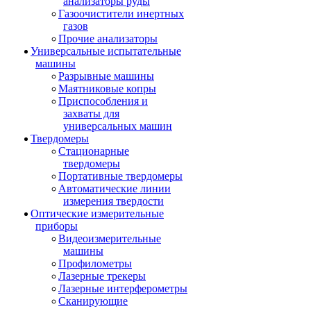
анализаторы руды
Газоочистители инертных
газов
Прочие анализаторы
Универсальные испытательные
машины
Разрывные машины
Маятниковые копры
Приспособления и
захваты для
универсальных машин
Твердомеры
Стационарные
твердомеры
Портативные твердомеры
Автоматические линии
измерения твердости
Оптические измерительные
приборы
Видеоизмерительные
машины
Профилометры
Лазерные трекеры
Лазерные интерферометры
Сканирующие