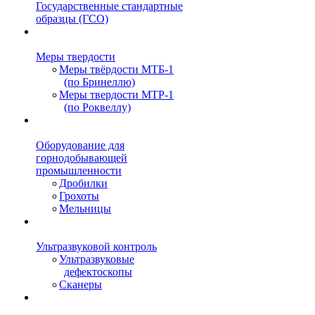
Государственные стандартные
образцы (ГСО)
Меры твердости
Меры твёрдости МТБ-1
(по Бринеллю)
Меры твердости МТР-1
(по Роквеллу)
Оборудование для
горнодобывающей
промышленности
Дробилки
Грохоты
Мельницы
Ультразвуковой контроль
Ультразвуковые
дефектоскопы
Сканеры