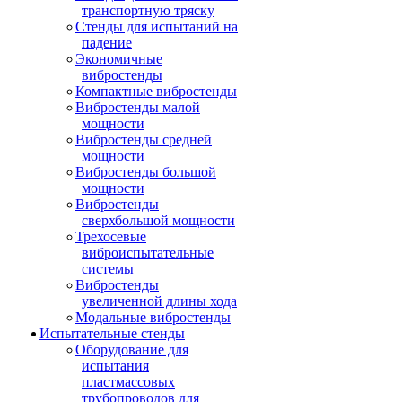
транспортную тряску
Стенды для испытаний на
падение
Экономичные
вибростенды
Компактные вибростенды
Вибростенды малой
мощности
Вибростенды средней
мощности
Вибростенды большой
мощности
Вибростенды
сверхбольшой мощности
Трехосевые
виброиспытательные
системы
Вибростенды
увеличенной длины хода
Модальные вибростенды
Испытательные стенды
Оборудование для
испытания
пластмассовых
трубопроводов для