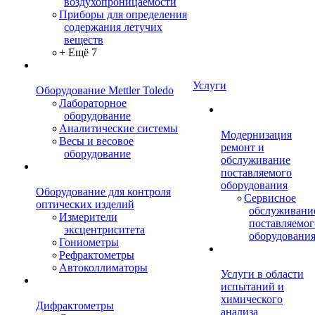
воздухопроницаемости
Приборы для определения
содержания летучих
веществ
+ Ещё 7
Услуги
Оборудование Mettler Toledo
Лабораторное
оборудование
Аналитические системы
Модернизация
Весы и весовое
ремонт и
оборудование
обслуживание
поставляемого
оборудования
Оборудование для контроля
Сервисное
оптических изделий
обслуживани
Измерители
поставляемог
эксцентриситета
оборудовани
Гониометры
Рефрактометры
Автоколлиматоры
Услуги в области
испытаний и
химического
Дифрактометры
анализа