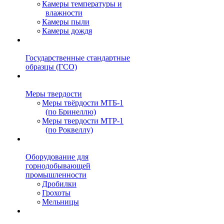
Камеры температуры и
влажности
Камеры пыли
Камеры дождя
Государственные стандартные
образцы (ГСО)
Меры твердости
Меры твёрдости МТБ-1
(по Бринеллю)
Меры твердости МТР-1
(по Роквеллу)
Оборудование для
горнодобывающей
промышленности
Дробилки
Грохоты
Мельницы