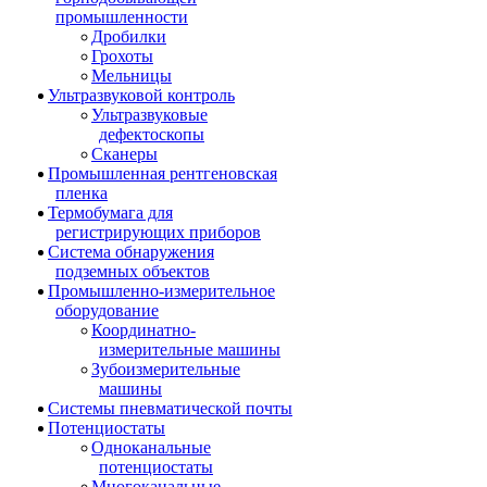
промышленности
Дробилки
Грохоты
Мельницы
Ультразвуковой контроль
Ультразвуковые
дефектоскопы
Сканеры
Промышленная рентгеновская
пленка
Термобумага для
регистрирующих приборов
Система обнаружения
подземных объектов
Промышленно-измерительное
оборудование
Координатно-
измерительные машины
Зубоизмерительные
машины
Системы пневматической почты
Потенциостаты
Одноканальные
потенциостаты
Многоканальные