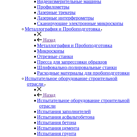
Видеоизмерительные машины
Профилометры
Лазерные трекеры
Лазерные интерферометры
Сканирующие электронные микроскопы
Металлография и Пробоподготовка
Назад
Металлография и Пробоподготовка
Микроскопы
Отрезные станки
Пресса для запрессовки образцов
Шлифовально-полировальные станки
Расходные материалы для пробоподготовки
Испытательное оборудование строительной
отрасли
Назад
Испытательное оборудование строительной
отрасли
Испытания заполнителей
Испытания асфальтобетона
Испытания бетона
Испытания цемента
Испытания грунта