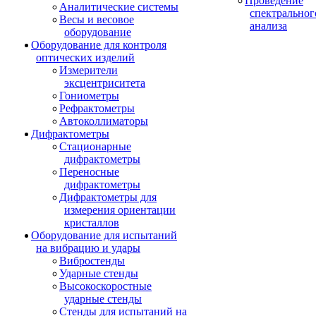
Проведение
Аналитические системы
спектральног
Весы и весовое
анализа
оборудование
Оборудование для контроля
оптических изделий
Измерители
эксцентриситета
Гониометры
Рефрактометры
Автоколлиматоры
Дифрактометры
Стационарные
дифрактометры
Переносные
дифрактометры
Дифрактометры для
измерения ориентации
кристаллов
Оборудование для испытаний
на вибрацию и удары
Вибростенды
Ударные стенды
Высокоскоростные
ударные стенды
Стенды для испытаний на