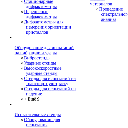
Стационарные
материалов
дифрактометры
Проведение
Переносные
спектральног
дифрактометры
анализа
Дифрактометры для
измерения ориентации
кристаллов
Оборудование для испытаний
на вибрацию и удары
Вибростенды
Ударные стенды
Высокоскоростные
ударные стенды
Стенды для испытаний на
транспортную тряску
Стенды для испытаний на
падение
+ Ещё 9
Испытательные стенды
Оборудование для
испытания