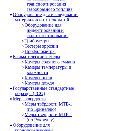
транспортирования
газообразного топлива
Оборудование для исследования
материалов и их покрытий
Оборудование для
индентирования и
скретч-тестирования
Трибометры
Тестеры эррозии
Профилометры
Климатические камеры
Камеры соляного тумана
Камеры температуры и
влажности
Камеры пыли
Камеры дождя
Государственные стандартные
образцы (ГСО)
Меры твердости
Меры твёрдости МТБ-1
(по Бринеллю)
Меры твердости МТР-1
(по Роквеллу)
Оборудование для
горнодобывающей