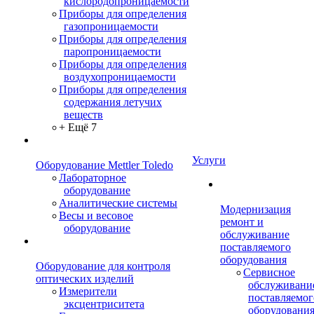
кислородопроницаемости
Приборы для определения
газопроницаемости
Приборы для определения
паропроницаемости
Приборы для определения
воздухопроницаемости
Приборы для определения
содержания летучих
веществ
+ Ещё 7
Услуги
Оборудование Mettler Toledo
Лабораторное
оборудование
Аналитические системы
Модернизация
Весы и весовое
ремонт и
оборудование
обслуживание
поставляемого
оборудования
Оборудование для контроля
Сервисное
оптических изделий
обслуживани
Измерители
поставляемог
эксцентриситета
оборудовани