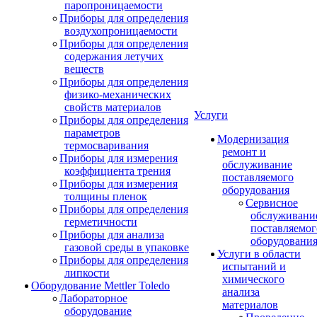
паропроницаемости
Приборы для определения
воздухопроницаемости
Приборы для определения
содержания летучих
веществ
Приборы для определения
физико-механических
свойств материалов
Услуги
Приборы для определения
параметров
Модернизация
термосваривания
ремонт и
Приборы для измерения
обслуживание
коэффициента трения
поставляемого
Приборы для измерения
оборудования
толщины пленок
Сервисное
Приборы для определения
обслуживани
герметичности
поставляемог
Приборы для анализа
оборудовани
газовой среды в упаковке
Услуги в области
Приборы для определения
испытаний и
липкости
химического
Оборудование Mettler Toledo
анализа
Лабораторное
материалов
оборудование