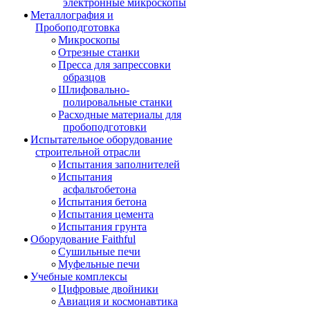
электронные микроскопы
Металлография и
Пробоподготовка
Микроскопы
Отрезные станки
Пресса для запрессовки
образцов
Шлифовально-
полировальные станки
Расходные материалы для
пробоподготовки
Испытательное оборудование
строительной отрасли
Испытания заполнителей
Испытания
асфальтобетона
Испытания бетона
Испытания цемента
Испытания грунта
Оборудование Faithful
Сушильные печи
Муфельные печи
Учебные комплексы
Цифровые двойники
Авиация и космонавтика