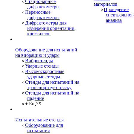
Стационарные
материалов
дифрактометры
Проведение
Переносные
спектральног
дифрактометры
анализа
Дифрактометры для
измерения ориентации
кристаллов
Оборудование для испытаний
на вибрацию и удары
Вибростенды
Ударные стенды
Высокоскоростные
ударные стенды
Стенды для испытаний на
транспортную тряску
Стенды для испытаний на
падение
+ Ещё 9
Испытательные стенды
Оборудование для
испытания