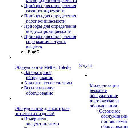
кислородопроницаемости
Приборы для определения
газопроницаемости
Приборы для определения
паропроницаемости
Приборы для определения
воздухопроницаемости
Приборы для определения
содержания летучих
веществ
+ Ещё 7
Услуги
Оборудование Mettler Toledo
Лабораторное
оборудование
Аналитические системы
Модернизация
Весы и весовое
ремонт и
оборудование
обслуживание
поставляемого
оборудования
Оборудование для контроля
Сервисное
оптических изделий
обслуживани
Измерители
поставляемог
эксцентриситета
оборудовани