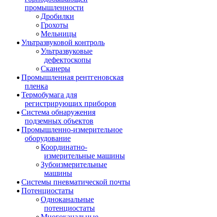
промышленности
Дробилки
Грохоты
Мельницы
Ультразвуковой контроль
Ультразвуковые
дефектоскопы
Сканеры
Промышленная рентгеновская
пленка
Термобумага для
регистрирующих приборов
Система обнаружения
подземных объектов
Промышленно-измерительное
оборудование
Координатно-
измерительные машины
Зубоизмерительные
машины
Системы пневматической почты
Потенциостаты
Одноканальные
потенциостаты
Многоканальные