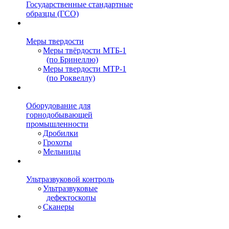
Государственные стандартные
образцы (ГСО)
Меры твердости
Меры твёрдости МТБ-1
(по Бринеллю)
Меры твердости МТР-1
(по Роквеллу)
Оборудование для
горнодобывающей
промышленности
Дробилки
Грохоты
Мельницы
Ультразвуковой контроль
Ультразвуковые
дефектоскопы
Сканеры