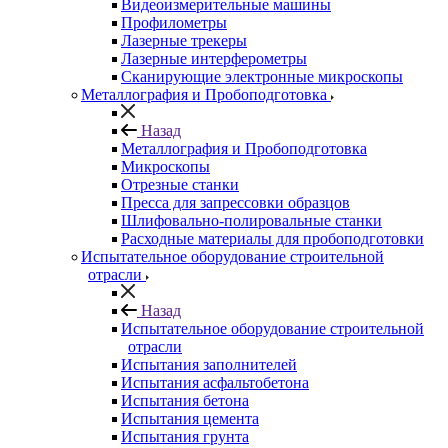
Видеоизмерительные машины
Профилометры
Лазерные трекеры
Лазерные интерферометры
Сканирующие электронные микроскопы
Металлография и Пробоподготовка
Назад
Металлография и Пробоподготовка
Микроскопы
Отрезные станки
Пресса для запрессовки образцов
Шлифовально-полировальные станки
Расходные материалы для пробоподготовки
Испытательное оборудование строительной
отрасли
Назад
Испытательное оборудование строительной
отрасли
Испытания заполнителей
Испытания асфальтобетона
Испытания бетона
Испытания цемента
Испытания грунта