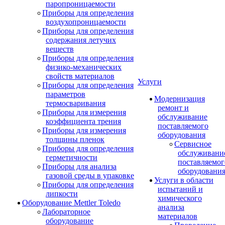
паропроницаемости
Приборы для определения
воздухопроницаемости
Приборы для определения
содержания летучих
веществ
Приборы для определения
физико-механических
свойств материалов
Услуги
Приборы для определения
параметров
Модернизация
термосваривания
ремонт и
Приборы для измерения
обслуживание
коэффициента трения
поставляемого
Приборы для измерения
оборудования
толщины пленок
Сервисное
Приборы для определения
обслуживани
герметичности
поставляемог
Приборы для анализа
оборудовани
газовой среды в упаковке
Услуги в области
Приборы для определения
испытаний и
липкости
химического
Оборудование Mettler Toledo
анализа
Лабораторное
материалов
оборудование