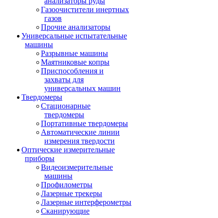
анализаторы руды
Газоочистители инертных
газов
Прочие анализаторы
Универсальные испытательные
машины
Разрывные машины
Маятниковые копры
Приспособления и
захваты для
универсальных машин
Твердомеры
Стационарные
твердомеры
Портативные твердомеры
Автоматические линии
измерения твердости
Оптические измерительные
приборы
Видеоизмерительные
машины
Профилометры
Лазерные трекеры
Лазерные интерферометры
Сканирующие