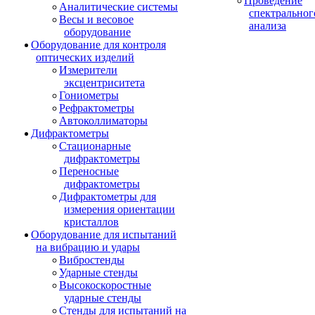
Проведение
Аналитические системы
спектральног
Весы и весовое
анализа
оборудование
Оборудование для контроля
оптических изделий
Измерители
эксцентриситета
Гониометры
Рефрактометры
Автоколлиматоры
Дифрактометры
Стационарные
дифрактометры
Переносные
дифрактометры
Дифрактометры для
измерения ориентации
кристаллов
Оборудование для испытаний
на вибрацию и удары
Вибростенды
Ударные стенды
Высокоскоростные
ударные стенды
Стенды для испытаний на