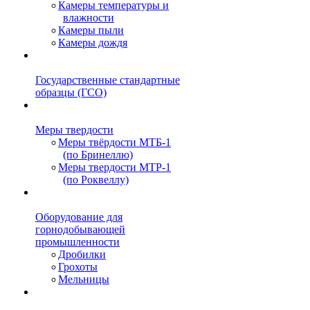
Камеры температуры и
влажности
Камеры пыли
Камеры дождя
Государственные стандартные
образцы (ГСО)
Меры твердости
Меры твёрдости МТБ-1
(по Бринеллю)
Меры твердости МТР-1
(по Роквеллу)
Оборудование для
горнодобывающей
промышленности
Дробилки
Грохоты
Мельницы