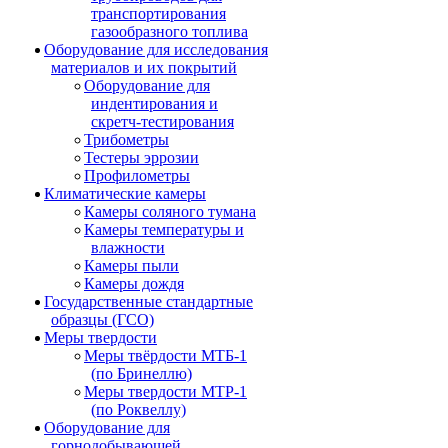
транспортирования
газообразного топлива
Оборудование для исследования
материалов и их покрытий
Оборудование для
индентирования и
скретч-тестирования
Трибометры
Тестеры эррозии
Профилометры
Климатические камеры
Камеры соляного тумана
Камеры температуры и
влажности
Камеры пыли
Камеры дождя
Государственные стандартные
образцы (ГСО)
Меры твердости
Меры твёрдости МТБ-1
(по Бринеллю)
Меры твердости МТР-1
(по Роквеллу)
Оборудование для
горнодобывающей