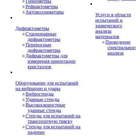
Гониометры
Рефрактометры
Автоколлиматоры
Услуги в области
испытаний и
химического
Дифрактометры
анализа
Стационарные
материалов
дифрактометры
Проведение
Переносные
спектральног
дифрактометры
анализа
Дифрактометры для
измерения ориентации
кристаллов
Оборудование для испытаний
на вибрацию и удары
Вибростенды
Ударные стенды
Высокоскоростные
ударные стенды
Стенды для испытаний на
транспортную тряску
Стенды для испытаний на
падение