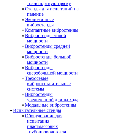
транспортную тряску
Стенды для испытаний на
падение
Экономичные
вибростенды
Компактные вибростенды
Вибростенды малой
мощности
Вибростенды средней
мощности
Вибростенды большой
мощности
Вибростенды
сверхбольшой мощности
Трехосевые
виброиспытательные
системы
Вибростенды
увеличенной длины хода
Модальные вибростенды
Испытательные стенды
Оборудование для
испытания
пластмассовых
трубопроводов для