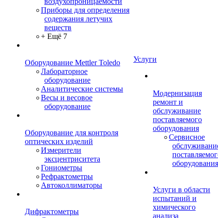
воздухопроницаемости
Приборы для определения
содержания летучих
веществ
+ Ещё 7
Услуги
Оборудование Mettler Toledo
Лабораторное
оборудование
Аналитические системы
Модернизация
Весы и весовое
ремонт и
оборудование
обслуживание
поставляемого
оборудования
Оборудование для контроля
Сервисное
оптических изделий
обслуживани
Измерители
поставляемог
эксцентриситета
оборудовани
Гониометры
Рефрактометры
Автоколлиматоры
Услуги в области
испытаний и
химического
Дифрактометры
анализа