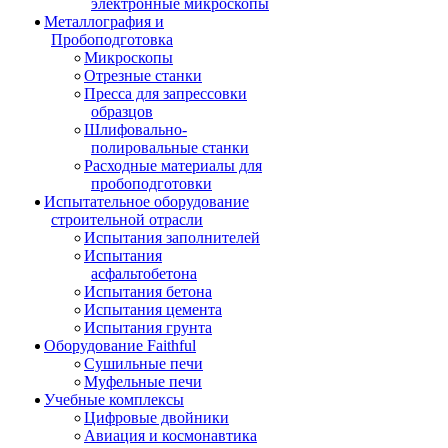
электронные микроскопы
Металлография и
Пробоподготовка
Микроскопы
Отрезные станки
Пресса для запрессовки
образцов
Шлифовально-
полировальные станки
Расходные материалы для
пробоподготовки
Испытательное оборудование
строительной отрасли
Испытания заполнителей
Испытания
асфальтобетона
Испытания бетона
Испытания цемента
Испытания грунта
Оборудование Faithful
Сушильные печи
Муфельные печи
Учебные комплексы
Цифровые двойники
Авиация и космонавтика