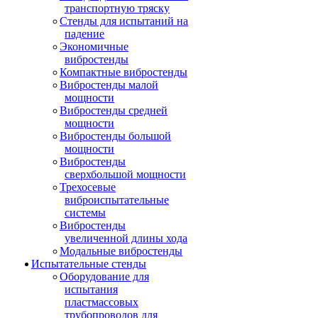
транспортную тряску
Стенды для испытаний на
падение
Экономичные
вибростенды
Компактные вибростенды
Вибростенды малой
мощности
Вибростенды средней
мощности
Вибростенды большой
мощности
Вибростенды
сверхбольшой мощности
Трехосевые
виброиспытательные
системы
Вибростенды
увеличенной длины хода
Модальные вибростенды
Испытательные стенды
Оборудование для
испытания
пластмассовых
трубопроводов для