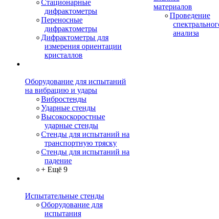
Стационарные
материалов
дифрактометры
Проведение
Переносные
спектральног
дифрактометры
анализа
Дифрактометры для
измерения ориентации
кристаллов
Оборудование для испытаний
на вибрацию и удары
Вибростенды
Ударные стенды
Высокоскоростные
ударные стенды
Стенды для испытаний на
транспортную тряску
Стенды для испытаний на
падение
+ Ещё 9
Испытательные стенды
Оборудование для
испытания