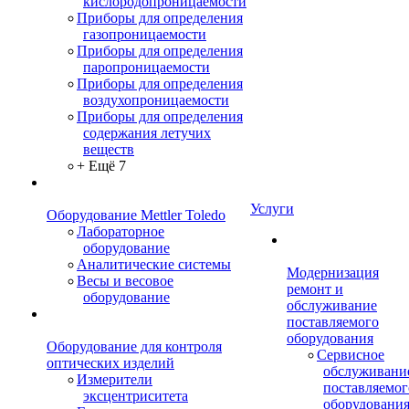
кислородопроницаемости
Приборы для определения
газопроницаемости
Приборы для определения
паропроницаемости
Приборы для определения
воздухопроницаемости
Приборы для определения
содержания летучих
веществ
+ Ещё 7
Услуги
Оборудование Mettler Toledo
Лабораторное
оборудование
Аналитические системы
Модернизация
Весы и весовое
ремонт и
оборудование
обслуживание
поставляемого
оборудования
Оборудование для контроля
Сервисное
оптических изделий
обслуживани
Измерители
поставляемог
эксцентриситета
оборудовани