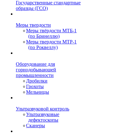
Государственные стандартные
образцы (ГСО)
Меры твердости
Меры твёрдости МТБ-1
(по Бринеллю)
Меры твердости МТР-1
(по Роквеллу)
Оборудование для
горнодобывающей
промышленности
Дробилки
Грохоты
Мельницы
Ультразвуковой контроль
Ультразвуковые
дефектоскопы
Сканеры