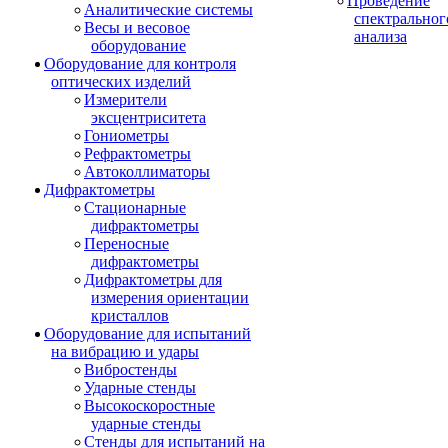
Проведение
Аналитические системы
спектральног
Весы и весовое
анализа
оборудование
Оборудование для контроля
оптических изделий
Измерители
эксцентриситета
Гониометры
Рефрактометры
Автоколлиматоры
Дифрактометры
Стационарные
дифрактометры
Переносные
дифрактометры
Дифрактометры для
измерения ориентации
кристаллов
Оборудование для испытаний
на вибрацию и удары
Вибростенды
Ударные стенды
Высокоскоростные
ударные стенды
Стенды для испытаний на