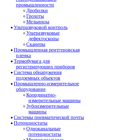
промышленности
Дробилки
Грохоты
Мельницы
Ультразвуковой контроль
Ультразвуковые
дефектоскопы
Сканеры
Промышленная рентгеновская
пленка
Термобумага для
регистрирующих приборов
Система обнаружения
подземных объектов
Промышленно-измерительное
оборудование
Координатно-
измерительные машины
Зубоизмерительные
машины
Системы пневматической почты
Потенциостаты
Одноканальные
потенциостаты
Многоканальные