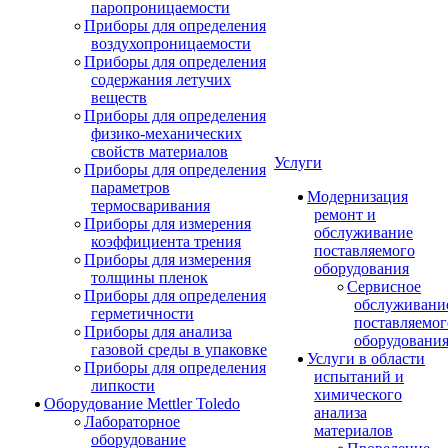
паропроницаемости
Приборы для определения
воздухопроницаемости
Приборы для определения
содержания летучих
веществ
Приборы для определения
физико-механических
свойств материалов
Услуги
Приборы для определения
параметров
Модернизация
термосваривания
ремонт и
Приборы для измерения
обслуживание
коэффициента трения
поставляемого
Приборы для измерения
оборудования
толщины пленок
Сервисное
Приборы для определения
обслуживани
герметичности
поставляемог
Приборы для анализа
оборудовани
газовой среды в упаковке
Услуги в области
Приборы для определения
испытаний и
липкости
химического
Оборудование Mettler Toledo
анализа
Лабораторное
материалов
оборудование