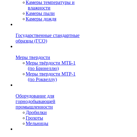
Камеры температуры и
влажности
Камеры пыли
Камеры дождя
Государственные стандартные
образцы (ГСО)
Меры твердости
Меры твёрдости МТБ-1
(по Бринеллю)
Меры твердости МТР-1
(по Роквеллу)
Оборудование для
горнодобывающей
промышленности
Дробилки
Грохоты
Мельницы