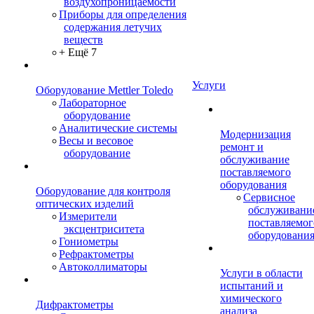
воздухопроницаемости
Приборы для определения
содержания летучих
веществ
+ Ещё 7
Услуги
Оборудование Mettler Toledo
Лабораторное
оборудование
Аналитические системы
Модернизация
Весы и весовое
ремонт и
оборудование
обслуживание
поставляемого
оборудования
Оборудование для контроля
Сервисное
оптических изделий
обслуживани
Измерители
поставляемог
эксцентриситета
оборудовани
Гониометры
Рефрактометры
Автоколлиматоры
Услуги в области
испытаний и
химического
Дифрактометры
анализа