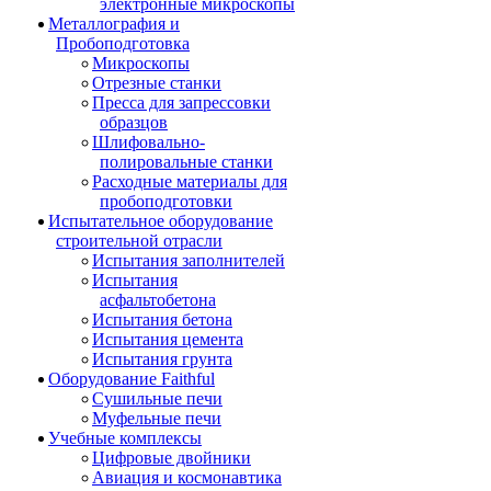
электронные микроскопы
Металлография и
Пробоподготовка
Микроскопы
Отрезные станки
Пресса для запрессовки
образцов
Шлифовально-
полировальные станки
Расходные материалы для
пробоподготовки
Испытательное оборудование
строительной отрасли
Испытания заполнителей
Испытания
асфальтобетона
Испытания бетона
Испытания цемента
Испытания грунта
Оборудование Faithful
Сушильные печи
Муфельные печи
Учебные комплексы
Цифровые двойники
Авиация и космонавтика