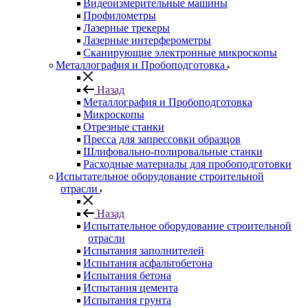
Видеоизмерительные машины
Профилометры
Лазерные трекеры
Лазерные интерферометры
Сканирующие электронные микроскопы
Металлография и Пробоподготовка
Назад
Металлография и Пробоподготовка
Микроскопы
Отрезные станки
Пресса для запрессовки образцов
Шлифовально-полировальные станки
Расходные материалы для пробоподготовки
Испытательное оборудование строительной
отрасли
Назад
Испытательное оборудование строительной
отрасли
Испытания заполнителей
Испытания асфальтобетона
Испытания бетона
Испытания цемента
Испытания грунта