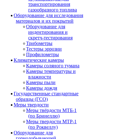
транспортирования
газообразного топлива
Оборудование для исследования
материалов и их покрытий
Оборудование для
индентирования и
скретч-тестирования
Трибометры
Тестеры эррозии
Профилометры
Климатические камеры
Камеры соляного тумана
Камеры температуры и
влажности
Камеры пыли
Камеры дождя
Государственные стандартные
образцы (ГСО)
Меры твердости
Меры твёрдости МТБ-1
(по Бринеллю)
Меры твердости МТР-1
(по Роквеллу)
Оборудование для
горнодобывающей