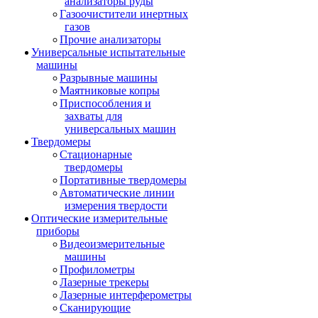
анализаторы руды
Газоочистители инертных
газов
Прочие анализаторы
Универсальные испытательные
машины
Разрывные машины
Маятниковые копры
Приспособления и
захваты для
универсальных машин
Твердомеры
Стационарные
твердомеры
Портативные твердомеры
Автоматические линии
измерения твердости
Оптические измерительные
приборы
Видеоизмерительные
машины
Профилометры
Лазерные трекеры
Лазерные интерферометры
Сканирующие