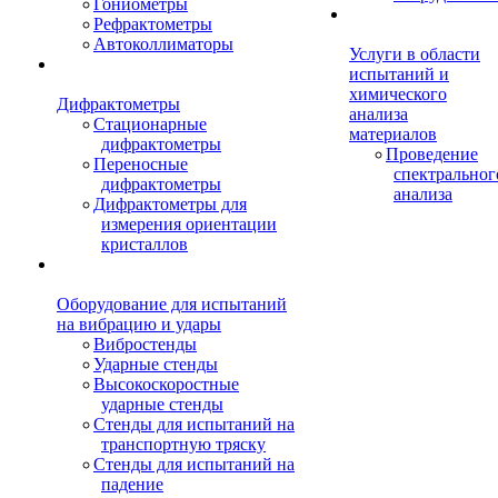
Гониометры
Рефрактометры
Автоколлиматоры
Услуги в области
испытаний и
химического
Дифрактометры
анализа
Стационарные
материалов
дифрактометры
Проведение
Переносные
спектральног
дифрактометры
анализа
Дифрактометры для
измерения ориентации
кристаллов
Оборудование для испытаний
на вибрацию и удары
Вибростенды
Ударные стенды
Высокоскоростные
ударные стенды
Стенды для испытаний на
транспортную тряску
Стенды для испытаний на
падение