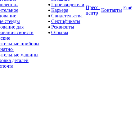
шленно-
Производители
Пресс-
Ещё
ительное
Карьера
Контакты
центр
дование
Свидетельства
е стенды
Сертификаты
ование для
Реквизиты
рования свойств
Отзывы
ские
ительные приборы
натно-
ительные машины
овка деталей
опочта