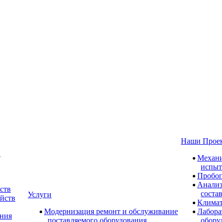
Наши Прое
и
Механи
испыт
Пробоп
Анализ
ств
соста
Услуги
ойств
Климат
Модернизация ремонт и обслуживание
Лабора
ания
поставляемого оборудования
обору