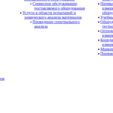
Сервисное обслуживание
Промы
поставляемого оборудования
измер
Услуги в области испытаний и
обору
химического анализа материалов
Учебны
Проведение спектрального
Оборуд
анализа
тести
Оптиче
измер
Коорди
измер
Маркир
Пневм
лов