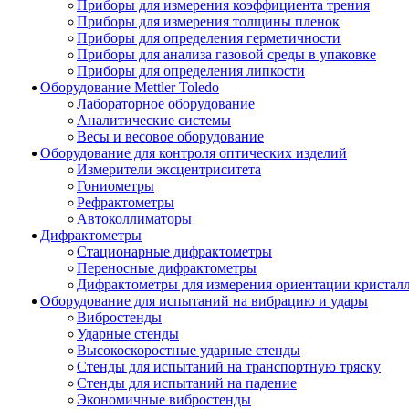
Приборы для измерения коэффициента трения
Приборы для измерения толщины пленок
Приборы для определения герметичности
Приборы для анализа газовой среды в упаковке
Приборы для определения липкости
Оборудование Mettler Toledo
Лабораторное оборудование
Аналитические системы
Весы и весовое оборудование
Оборудование для контроля оптических изделий
Измерители эксцентриситета
Гониометры
Рефрактометры
Автоколлиматоры
Дифрактометры
Стационарные дифрактометры
Переносные дифрактометры
Дифрактометры для измерения ориентации кристал
Оборудование для испытаний на вибрацию и удары
Вибростенды
Ударные стенды
Высокоскоростные ударные стенды
Стенды для испытаний на транспортную тряску
Стенды для испытаний на падение
Экономичные вибростенды