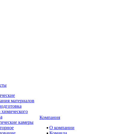
кты
ческие
ания материалов
одготовка
 химического
ва
Компания
ические камеры
торное
О компании
дование
Команда