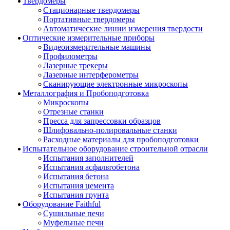
Твердомеры
Стационарные твердомеры
Портативные твердомеры
Автоматические линии измерения твердости
Оптические измерительные приборы
Видеоизмерительные машины
Профилометры
Лазерные трекеры
Лазерные интерферометры
Сканирующие электронные микроскопы
Металлография и Пробоподготовка
Микроскопы
Отрезные станки
Пресса для запрессовки образцов
Шлифовально-полировальные станки
Расходные материалы для пробоподготовки
Испытательное оборудование строительной отрасли
Испытания заполнителей
Испытания асфальтобетона
Испытания бетона
Испытания цемента
Испытания грунта
Оборудование Faithful
Сушильные печи
Муфельные печи