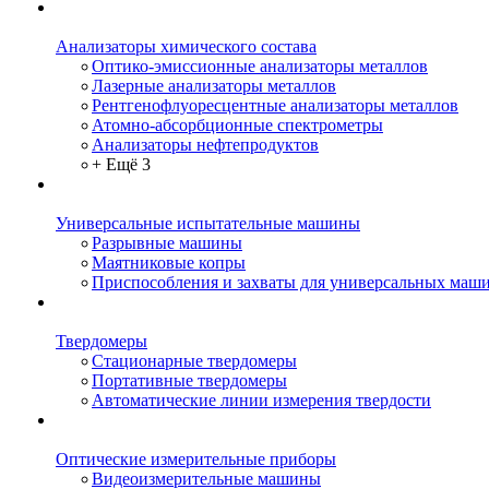
Анализаторы химического состава
Оптико-эмиссионные анализаторы металлов
Лазерные анализаторы металлов
Рентгенофлуоресцентные анализаторы металлов
Атомно-абсорбционные спектрометры
Анализаторы нефтепродуктов
+ Ещё 3
Универсальные испытательные машины
Разрывные машины
Маятниковые копры
Приспособления и захваты для универсальных маш
Твердомеры
Стационарные твердомеры
Портативные твердомеры
Автоматические линии измерения твердости
Оптические измерительные приборы
Видеоизмерительные машины