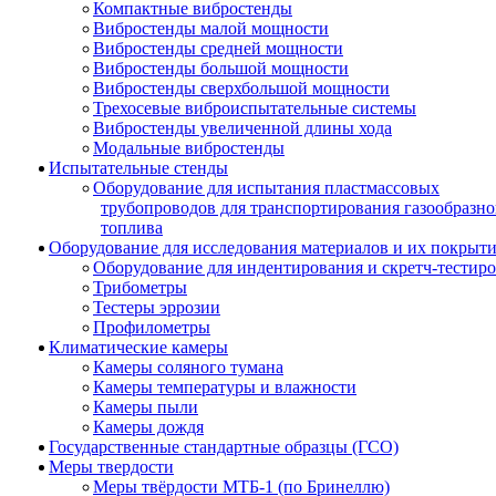
Компактные вибростенды
Вибростенды малой мощности
Вибростенды средней мощности
Вибростенды большой мощности
Вибростенды сверхбольшой мощности
Трехосевые виброиспытательные системы
Вибростенды увеличенной длины хода
Модальные вибростенды
Испытательные стенды
Оборудование для испытания пластмассовых
трубопроводов для транспортирования газообразно
топлива
Оборудование для исследования материалов и их покрыт
Оборудование для индентирования и скретч-тестир
Трибометры
Тестеры эррозии
Профилометры
Климатические камеры
Камеры соляного тумана
Камеры температуры и влажности
Камеры пыли
Камеры дождя
Государственные стандартные образцы (ГСО)
Меры твердости
Меры твёрдости МТБ-1 (по Бринеллю)