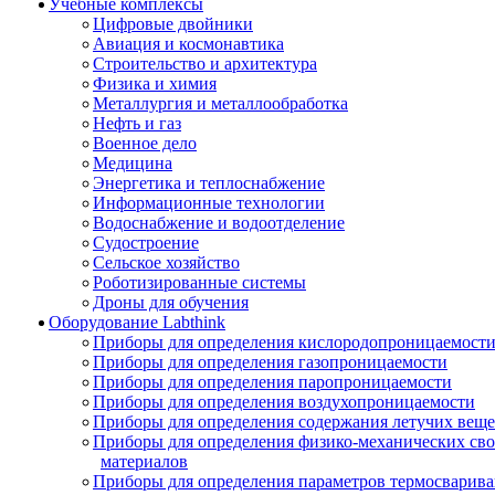
Учебные комплексы
Цифровые двойники
Авиация и космонавтика
Строительство и архитектура
Физика и химия
Металлургия и металлообработка
Нефть и газ
Военное дело
Медицина
Энергетика и теплоснабжение
Информационные технологии
Водоснабжение и водоотделение
Судостроение
Сельское хозяйство
Роботизированные системы
Дроны для обучения
Оборудование Labthink
Приборы для определения кислородопроницаемост
Приборы для определения газопроницаемости
Приборы для определения паропроницаемости
Приборы для определения воздухопроницаемости
Приборы для определения содержания летучих веще
Приборы для определения физико-механических св
материалов
Приборы для определения параметров термосварив