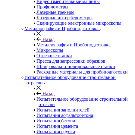
Видеоизмерительные машины
Профилометры
Лазерные трекеры
Лазерные интерферометры
Сканирующие электронные микроскопы
Металлография и Пробоподготовка
Назад
Металлография и Пробоподготовка
Микроскопы
Отрезные станки
Пресса для запрессовки образцов
Шлифовально-полировальные станки
Расходные материалы для пробоподготовки
Испытательное оборудование строительной
отрасли
Назад
Испытательное оборудование строительной
отрасли
Испытания заполнителей
Испытания асфальтобетона
Испытания бетона
Испытания цемента
Испытания грунта