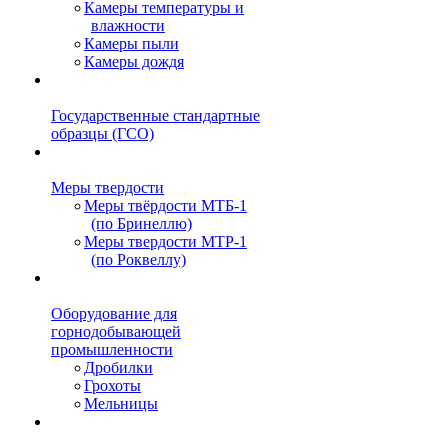
Камеры температуры и
влажности
Камеры пыли
Камеры дождя
Государственные стандартные
образцы (ГСО)
Меры твердости
Меры твёрдости МТБ-1
(по Бринеллю)
Меры твердости МТР-1
(по Роквеллу)
Оборудование для
горнодобывающей
промышленности
Дробилки
Грохоты
Мельницы