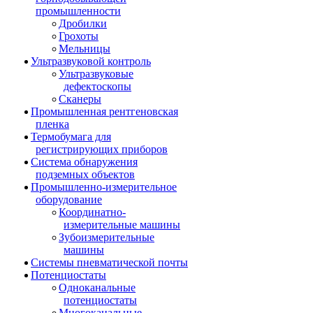
промышленности
Дробилки
Грохоты
Мельницы
Ультразвуковой контроль
Ультразвуковые
дефектоскопы
Сканеры
Промышленная рентгеновская
пленка
Термобумага для
регистрирующих приборов
Система обнаружения
подземных объектов
Промышленно-измерительное
оборудование
Координатно-
измерительные машины
Зубоизмерительные
машины
Системы пневматической почты
Потенциостаты
Одноканальные
потенциостаты
Многоканальные