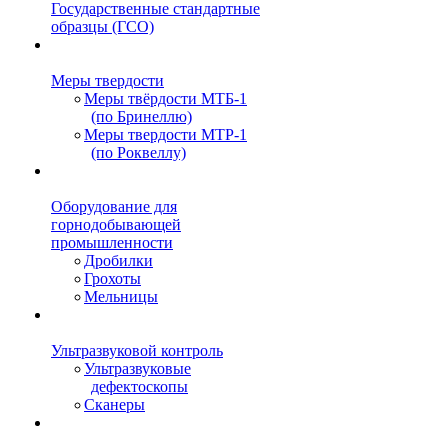
Государственные стандартные
образцы (ГСО)
Меры твердости
Меры твёрдости МТБ-1
(по Бринеллю)
Меры твердости МТР-1
(по Роквеллу)
Оборудование для
горнодобывающей
промышленности
Дробилки
Грохоты
Мельницы
Ультразвуковой контроль
Ультразвуковые
дефектоскопы
Сканеры