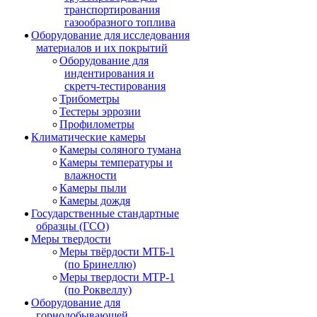
транспортирования
газообразного топлива
Оборудование для исследования
материалов и их покрытий
Оборудование для
индентирования и
скретч-тестирования
Трибометры
Тестеры эррозии
Профилометры
Климатические камеры
Камеры соляного тумана
Камеры температуры и
влажности
Камеры пыли
Камеры дождя
Государственные стандартные
образцы (ГСО)
Меры твердости
Меры твёрдости МТБ-1
(по Бринеллю)
Меры твердости МТР-1
(по Роквеллу)
Оборудование для
горнодобывающей