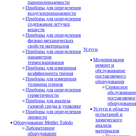
паропроницаемости
Приборы для определения
воздухопроницаемости
Приборы для определения
содержания летучих
веществ
Приборы для определения
физико-механических
свойств материалов
Услуги
Приборы для определения
параметров
Модернизация
термосваривания
ремонт и
Приборы для измерения
обслуживание
коэффициента трения
поставляемого
Приборы для измерения
оборудования
толщины пленок
Сервисное
Приборы для определения
обслуживани
герметичности
поставляемог
Приборы для анализа
оборудовани
газовой среды в упаковке
Услуги в области
Приборы для определения
испытаний и
липкости
химического
Оборудование Mettler Toledo
анализа
Лабораторное
материалов
оборудование