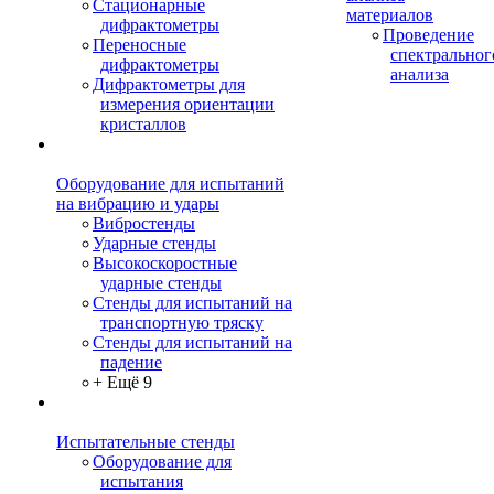
Стационарные
материалов
дифрактометры
Проведение
Переносные
спектральног
дифрактометры
анализа
Дифрактометры для
измерения ориентации
кристаллов
Оборудование для испытаний
на вибрацию и удары
Вибростенды
Ударные стенды
Высокоскоростные
ударные стенды
Стенды для испытаний на
транспортную тряску
Стенды для испытаний на
падение
+ Ещё 9
Испытательные стенды
Оборудование для
испытания