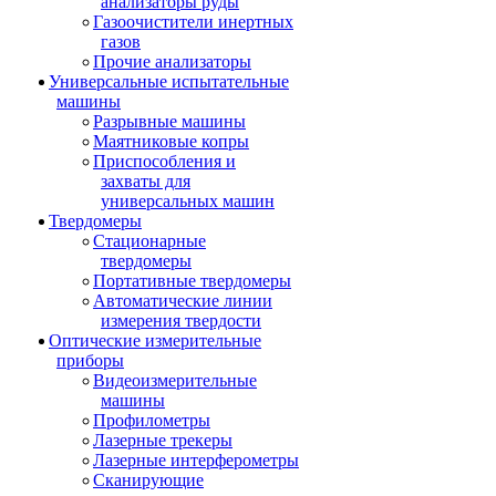
анализаторы руды
Газоочистители инертных
газов
Прочие анализаторы
Универсальные испытательные
машины
Разрывные машины
Маятниковые копры
Приспособления и
захваты для
универсальных машин
Твердомеры
Стационарные
твердомеры
Портативные твердомеры
Автоматические линии
измерения твердости
Оптические измерительные
приборы
Видеоизмерительные
машины
Профилометры
Лазерные трекеры
Лазерные интерферометры
Сканирующие