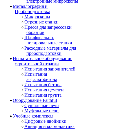
электронные микроскопы
Металлография и
Пробоподготовка
Микроскопы
Отрезные станки
Пресса для запрессовки
образцов
Шлифовально-
полировальные станки
Расходные материалы для
пробоподготовки
Испытательное оборудование
строительной отрасли
Испытания заполнителей
Испытания
асфальтобетона
Испытания бетона
Испытания цемента
Испытания грунта
Оборудование Faithful
Сушильные печи
Муфельные печи
Учебные комплексы
Цифровые двойники
Авиация и космонавтика