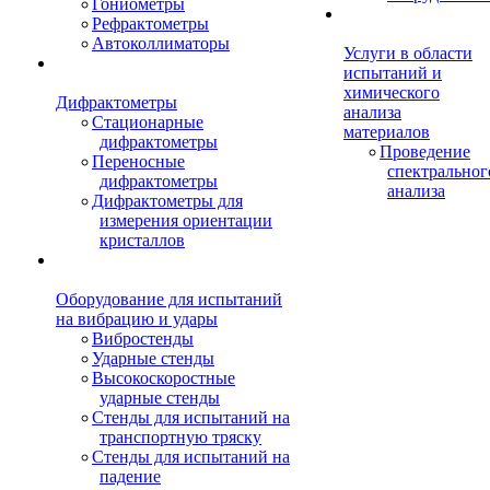
Гониометры
Рефрактометры
Автоколлиматоры
Услуги в области
испытаний и
химического
Дифрактометры
анализа
Стационарные
материалов
дифрактометры
Проведение
Переносные
спектральног
дифрактометры
анализа
Дифрактометры для
измерения ориентации
кристаллов
Оборудование для испытаний
на вибрацию и удары
Вибростенды
Ударные стенды
Высокоскоростные
ударные стенды
Стенды для испытаний на
транспортную тряску
Стенды для испытаний на
падение