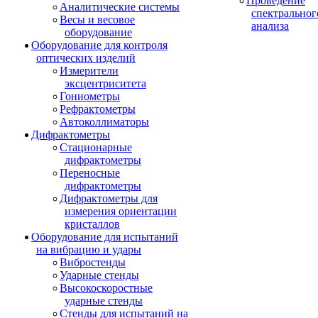
Проведение
Аналитические системы
спектральног
Весы и весовое
анализа
оборудование
Оборудование для контроля
оптических изделий
Измерители
эксцентриситета
Гониометры
Рефрактометры
Автоколлиматоры
Дифрактометры
Стационарные
дифрактометры
Переносные
дифрактометры
Дифрактометры для
измерения ориентации
кристаллов
Оборудование для испытаний
на вибрацию и удары
Вибростенды
Ударные стенды
Высокоскоростные
ударные стенды
Стенды для испытаний на