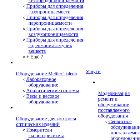
кислородопроницаемости
Приборы для определения
газопроницаемости
Приборы для определения
паропроницаемости
Приборы для определения
воздухопроницаемости
Приборы для определения
содержания летучих
веществ
+ Ещё 7
Услуги
Оборудование Mettler Toledo
Лабораторное
оборудование
Аналитические системы
Модернизация
Весы и весовое
ремонт и
оборудование
обслуживание
поставляемого
оборудования
Оборудование для контроля
Сервисное
оптических изделий
обслуживани
Измерители
поставляемог
эксцентриситета
оборудовани