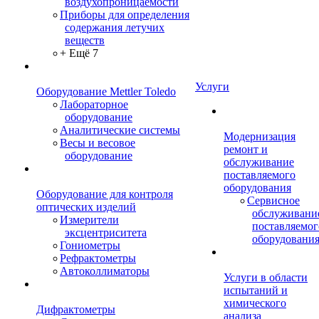
воздухопроницаемости
Приборы для определения
содержания летучих
веществ
+ Ещё 7
Услуги
Оборудование Mettler Toledo
Лабораторное
оборудование
Аналитические системы
Модернизация
Весы и весовое
ремонт и
оборудование
обслуживание
поставляемого
оборудования
Оборудование для контроля
Сервисное
оптических изделий
обслуживани
Измерители
поставляемог
эксцентриситета
оборудовани
Гониометры
Рефрактометры
Автоколлиматоры
Услуги в области
испытаний и
химического
Дифрактометры
анализа