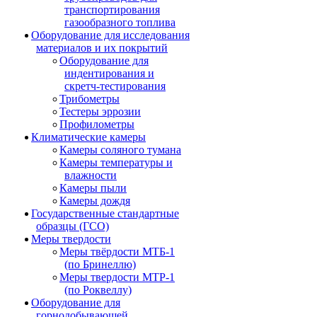
транспортирования
газообразного топлива
Оборудование для исследования
материалов и их покрытий
Оборудование для
индентирования и
скретч-тестирования
Трибометры
Тестеры эррозии
Профилометры
Климатические камеры
Камеры соляного тумана
Камеры температуры и
влажности
Камеры пыли
Камеры дождя
Государственные стандартные
образцы (ГСО)
Меры твердости
Меры твёрдости МТБ-1
(по Бринеллю)
Меры твердости МТР-1
(по Роквеллу)
Оборудование для
горнодобывающей