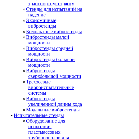
транспортную тряску
Стенды для испытаний на
падение
Экономичные
вибростенды
Компактные вибростенды
Вибростенды малой
мощности
Вибростенды средней
мощности
Вибростенды большой
мощности
Вибростенды
сверхбольшой мощности
Трехосевые
виброиспытательные
системы
Вибростенды
увеличенной длины хода
Модальные вибростенды
Испытательные стенды
Оборудование для
испытания
пластмассовых
трубопроводов для