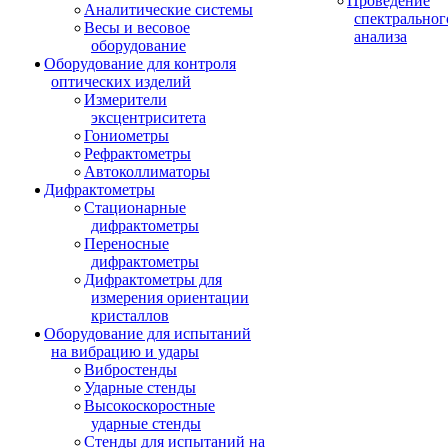
Проведение
Аналитические системы
спектральног
Весы и весовое
анализа
оборудование
Оборудование для контроля
оптических изделий
Измерители
эксцентриситета
Гониометры
Рефрактометры
Автоколлиматоры
Дифрактометры
Стационарные
дифрактометры
Переносные
дифрактометры
Дифрактометры для
измерения ориентации
кристаллов
Оборудование для испытаний
на вибрацию и удары
Вибростенды
Ударные стенды
Высокоскоростные
ударные стенды
Стенды для испытаний на