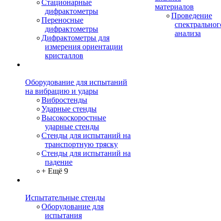
Стационарные
материалов
дифрактометры
Проведение
Переносные
спектральног
дифрактометры
анализа
Дифрактометры для
измерения ориентации
кристаллов
Оборудование для испытаний
на вибрацию и удары
Вибростенды
Ударные стенды
Высокоскоростные
ударные стенды
Стенды для испытаний на
транспортную тряску
Стенды для испытаний на
падение
+ Ещё 9
Испытательные стенды
Оборудование для
испытания