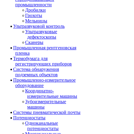
промышленности
Дробилки
Грохоты
Мельницы
Ультразвуковой контроль
Ультразвуковые
дефектоскопы
Сканеры
Промышленная рентгеновская
пленка
Термобумага для
регистрирующих приборов
Система обнаружения
подземных объектов
Промышленно-измерительное
оборудование
Координатно-
измерительные машины
Зубоизмерительные
машины
Системы пневматической почты
Потенциостаты
Одноканальные
потенциостаты
Многоканальные