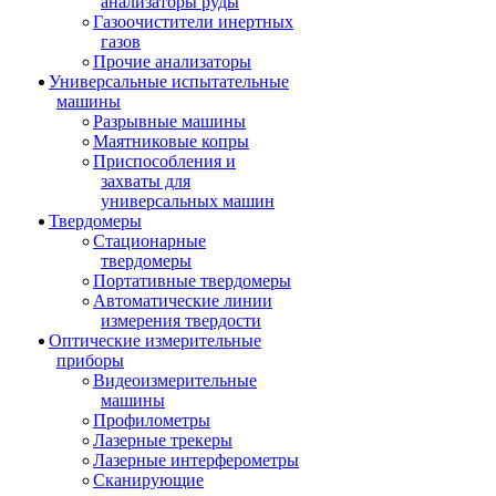
анализаторы руды
Газоочистители инертных
газов
Прочие анализаторы
Универсальные испытательные
машины
Разрывные машины
Маятниковые копры
Приспособления и
захваты для
универсальных машин
Твердомеры
Стационарные
твердомеры
Портативные твердомеры
Автоматические линии
измерения твердости
Оптические измерительные
приборы
Видеоизмерительные
машины
Профилометры
Лазерные трекеры
Лазерные интерферометры
Сканирующие