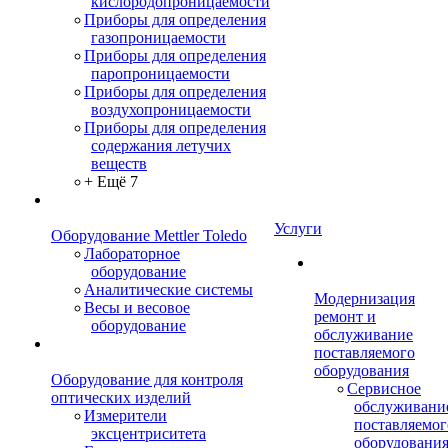
кислородопроницаемости
Приборы для определения
газопроницаемости
Приборы для определения
паропроницаемости
Приборы для определения
воздухопроницаемости
Приборы для определения
содержания летучих
веществ
+ Ещё 7
Услуги
Оборудование Mettler Toledo
Лабораторное
оборудование
Аналитические системы
Модернизация
Весы и весовое
ремонт и
оборудование
обслуживание
поставляемого
оборудования
Оборудование для контроля
Сервисное
оптических изделий
обслуживани
Измерители
поставляемог
эксцентриситета
оборудовани