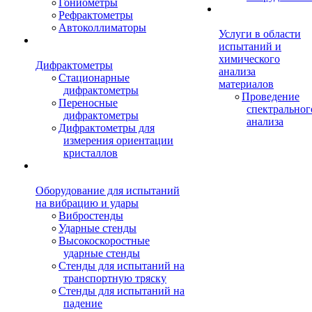
Гониометры
Рефрактометры
Автоколлиматоры
Услуги в области
испытаний и
химического
Дифрактометры
анализа
Стационарные
материалов
дифрактометры
Проведение
Переносные
спектральног
дифрактометры
анализа
Дифрактометры для
измерения ориентации
кристаллов
Оборудование для испытаний
на вибрацию и удары
Вибростенды
Ударные стенды
Высокоскоростные
ударные стенды
Стенды для испытаний на
транспортную тряску
Стенды для испытаний на
падение