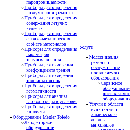
паропроницаемости
Приборы для определения
воздухопроницаемости
Приборы для определения
содержания летучих
веществ
Приборы для определения
физико-механических
свойств материалов
Услуги
Приборы для определения
параметров
Модернизация
термосваривания
ремонт и
Приборы для измерения
обслуживание
коэффициента трения
поставляемого
Приборы для измерения
оборудования
толщины пленок
Сервисное
Приборы для определения
обслуживани
герметичности
поставляемог
Приборы для анализа
оборудовани
газовой среды в упаковке
Услуги в области
Приборы для определения
испытаний и
липкости
химического
Оборудование Mettler Toledo
анализа
Лабораторное
материалов
оборудование