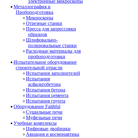
электронные микроскопы
Металлография и
Пробоподготовка
Микроскопы
Отрезные станки
Пресса для запрессовки
образцов
Шлифовально-
полировальные станки
Расходные материалы для
пробоподготовки
Испытательное оборудование
строительной отрасли
Испытания заполнителей
Испытания
асфальтобетона
Испытания бетона
Испытания цемента
Испытания грунта
Оборудование Faithful
Сушильные печи
Муфельные печи
Учебные комплексы
Цифровые двойники
Авиация и космонавтика