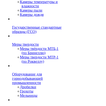
Камеры температуры и
влажности
Камеры пыли
Камеры дождя
Государственные стандартные
образцы (ГСО)
Меры твердости
Меры твёрдости МТБ-1
(по Бринеллю)
Меры твердости МТР-1
(по Роквеллу)
Оборудование для
горнодобывающей
промышленности
Дробилки
Грохоты
Мельницы