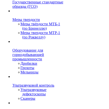
Государственные стандартные
образцы (ГСО)
Меры твердости
Меры твёрдости МТБ-1
(по Бринеллю)
Меры твердости МТР-1
(по Роквеллу)
Оборудование для
горнодобывающей
промышленности
Дробилки
Грохоты
Мельницы
Ультразвуковой контроль
Ультразвуковые
дефектоскопы
Сканеры