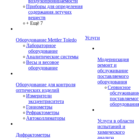
воздухопроницаемости
Приборы для определения
содержания летучих
веществ
+ Ещё 7
Услуги
Оборудование Mettler Toledo
Лабораторное
оборудование
Аналитические системы
Модернизация
Весы и весовое
ремонт и
оборудование
обслуживание
поставляемого
оборудования
Оборудование для контроля
Сервисное
оптических изделий
обслуживани
Измерители
поставляемог
эксцентриситета
оборудовани
Гониометры
Рефрактометры
Автоколлиматоры
Услуги в области
испытаний и
химического
Дифрактометры
анализа