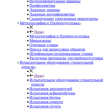
Видеоизмерительные машины
Профилометры
Лазерные трекеры
Лазерные интерферометры
Сканирующие электронные микроскопы
Металлография и Пробоподготовка
Назад
Металлография и Пробоподготовка
Микроскопы
Отрезные станки
Пресса для запрессовки образцов
Шлифовально-полировальные станки
Расходные материалы для пробоподготовки
Испытательное оборудование строительной
отрасли
Назад
Испытательное оборудование строительной
отрасли
Испытания заполнителей
Испытания асфальтобетона
Испытания бетона
Испытания цемента
Испытания грунта