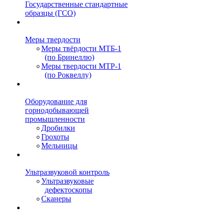
Государственные стандартные
образцы (ГСО)
Меры твердости
Меры твёрдости МТБ-1
(по Бринеллю)
Меры твердости МТР-1
(по Роквеллу)
Оборудование для
горнодобывающей
промышленности
Дробилки
Грохоты
Мельницы
Ультразвуковой контроль
Ультразвуковые
дефектоскопы
Сканеры