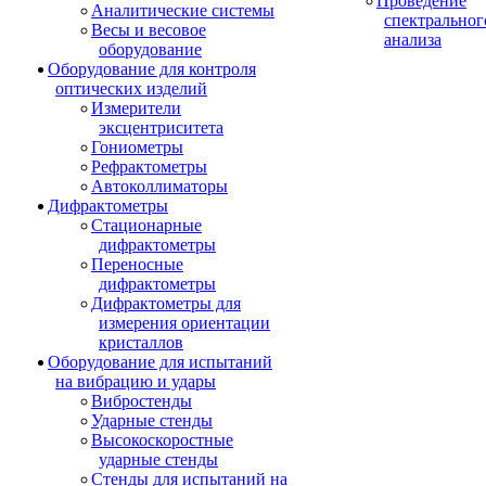
Проведение
Аналитические системы
спектральног
Весы и весовое
анализа
оборудование
Оборудование для контроля
оптических изделий
Измерители
эксцентриситета
Гониометры
Рефрактометры
Автоколлиматоры
Дифрактометры
Стационарные
дифрактометры
Переносные
дифрактометры
Дифрактометры для
измерения ориентации
кристаллов
Оборудование для испытаний
на вибрацию и удары
Вибростенды
Ударные стенды
Высокоскоростные
ударные стенды
Стенды для испытаний на