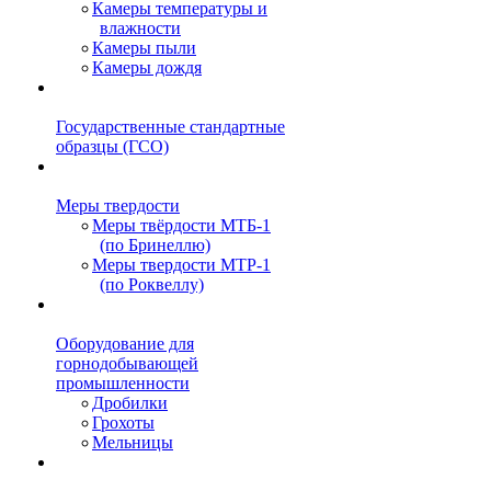
Камеры температуры и
влажности
Камеры пыли
Камеры дождя
Государственные стандартные
образцы (ГСО)
Меры твердости
Меры твёрдости МТБ-1
(по Бринеллю)
Меры твердости МТР-1
(по Роквеллу)
Оборудование для
горнодобывающей
промышленности
Дробилки
Грохоты
Мельницы