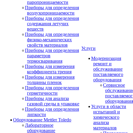
паропроницаемости
Приборы для определения
воздухопроницаемости
Приборы для определения
содержания летучих
веществ
Приборы для определения
физико-механических
свойств материалов
Услуги
Приборы для определения
параметров
Модернизация
термосваривания
ремонт и
Приборы для измерения
обслуживание
коэффициента трения
поставляемого
Приборы для измерения
оборудования
толщины пленок
Сервисное
Приборы для определения
обслуживани
герметичности
поставляемог
Приборы для анализа
оборудовани
газовой среды в упаковке
Услуги в области
Приборы для определения
испытаний и
липкости
химического
Оборудование Mettler Toledo
анализа
Лабораторное
материалов
оборудование