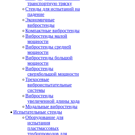
транспортную тряску
Стенды для испытаний на
падение
Экономичные
вибростенды
Компактные вибростенды
Вибростенды малой
мощности
Вибростенды средней
мощности
Вибростенды большой
мощности
Вибростенды
сверхбольшой мощности
Трехосевые
виброиспытательные
системы
Вибростенды
увеличенной длины хода
Модальные вибростенды
Испытательные стенды
Оборудование для
испытания
пластмассовых
трубопроводов для