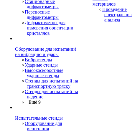
Стационарные
материалов
дифрактометры
Проведение
Переносные
спектральног
дифрактометры
анализа
Дифрактометры для
измерения ориентации
кристаллов
Оборудование для испытаний
на вибрацию и удары
Вибростенды
Ударные стенды
Высокоскоростные
ударные стенды
Стенды для испытаний на
транспортную тряску
Стенды для испытаний на
падение
+ Ещё 9
Испытательные стенды
Оборудование для
испытания