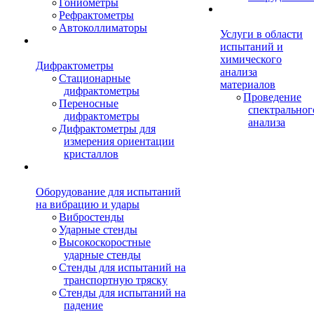
Гониометры
Рефрактометры
Автоколлиматоры
Услуги в области
испытаний и
химического
Дифрактометры
анализа
Стационарные
материалов
дифрактометры
Проведение
Переносные
спектральног
дифрактометры
анализа
Дифрактометры для
измерения ориентации
кристаллов
Оборудование для испытаний
на вибрацию и удары
Вибростенды
Ударные стенды
Высокоскоростные
ударные стенды
Стенды для испытаний на
транспортную тряску
Стенды для испытаний на
падение