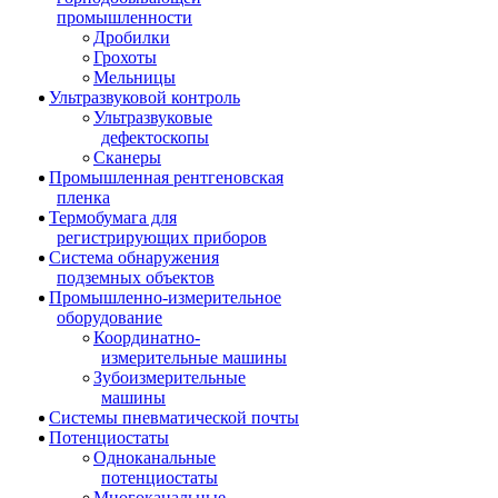
промышленности
Дробилки
Грохоты
Мельницы
Ультразвуковой контроль
Ультразвуковые
дефектоскопы
Сканеры
Промышленная рентгеновская
пленка
Термобумага для
регистрирующих приборов
Система обнаружения
подземных объектов
Промышленно-измерительное
оборудование
Координатно-
измерительные машины
Зубоизмерительные
машины
Системы пневматической почты
Потенциостаты
Одноканальные
потенциостаты
Многоканальные