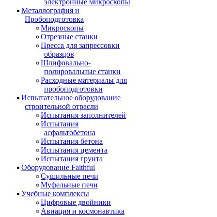
электронные микроскопы
Металлография и
Пробоподготовка
Микроскопы
Отрезные станки
Пресса для запрессовки
образцов
Шлифовально-
полировальные станки
Расходные материалы для
пробоподготовки
Испытательное оборудование
строительной отрасли
Испытания заполнителей
Испытания
асфальтобетона
Испытания бетона
Испытания цемента
Испытания грунта
Оборудование Faithful
Сушильные печи
Муфельные печи
Учебные комплексы
Цифровые двойники
Авиация и космонавтика