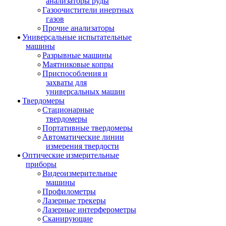
анализаторы руды
Газоочистители инертных
газов
Прочие анализаторы
Универсальные испытательные
машины
Разрывные машины
Маятниковые копры
Приспособления и
захваты для
универсальных машин
Твердомеры
Стационарные
твердомеры
Портативные твердомеры
Автоматические линии
измерения твердости
Оптические измерительные
приборы
Видеоизмерительные
машины
Профилометры
Лазерные трекеры
Лазерные интерферометры
Сканирующие