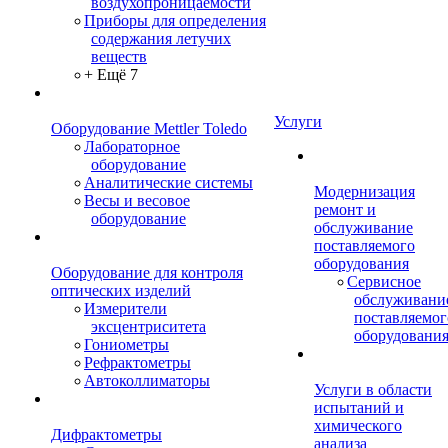
воздухопроницаемости
Приборы для определения
содержания летучих
веществ
+ Ещё 7
Услуги
Оборудование Mettler Toledo
Лабораторное
оборудование
Аналитические системы
Модернизация
Весы и весовое
ремонт и
оборудование
обслуживание
поставляемого
оборудования
Оборудование для контроля
Сервисное
оптических изделий
обслуживани
Измерители
поставляемог
эксцентриситета
оборудовани
Гониометры
Рефрактометры
Автоколлиматоры
Услуги в области
испытаний и
химического
Дифрактометры
анализа