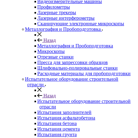
Видеоизмерительные машины
Профилометры
Лазерные трекеры
Лазерные интерферометры
Сканирующие электронные микроскопы
Металлография и Пробоподготовка
Назад
Металлография и Пробоподготовка
Микроскопы
Отрезные станки
Пресса для запрессовки образцов
Шлифовально-полировальные станки
Расходные материалы для пробоподготовки
Испытательное оборудование строительной
отрасли
Назад
Испытательное оборудование строительной
отрасли
Испытания заполнителей
Испытания асфальтобетона
Испытания бетона
Испытания цемента
Испытания грунта