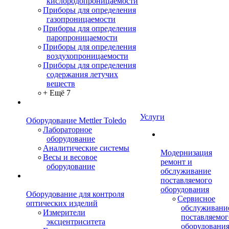
кислородопроницаемости
Приборы для определения
газопроницаемости
Приборы для определения
паропроницаемости
Приборы для определения
воздухопроницаемости
Приборы для определения
содержания летучих
веществ
+ Ещё 7
Услуги
Оборудование Mettler Toledo
Лабораторное
оборудование
Аналитические системы
Модернизация
Весы и весовое
ремонт и
оборудование
обслуживание
поставляемого
оборудования
Оборудование для контроля
Сервисное
оптических изделий
обслуживани
Измерители
поставляемог
эксцентриситета
оборудовани