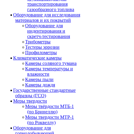
транспортирования
газообразного топлива
Оборудование для исследования
материалов и их покрытий
Оборудование для
индентирования и
скретч-тестирования
Трибометры
Тестеры эррозии
Профилометры
Климатические камеры
Камеры соляного тумана
Камеры температуры и
влажности
Камеры пыли
Камеры дождя
Государственные стандартные
образцы (ГСО)
Меры твердости
Меры твёрдости МТБ-1
(по Бринеллю)
Меры твердости МТР-1
(по Роквеллу)
Оборудование для
горнодобывающей