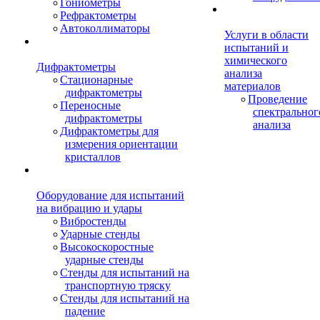
Гониометры
Рефрактометры
Автоколлиматоры
Услуги в области
испытаний и
химического
Дифрактометры
анализа
Стационарные
материалов
дифрактометры
Проведение
Переносные
спектральног
дифрактометры
анализа
Дифрактометры для
измерения ориентации
кристаллов
Оборудование для испытаний
на вибрацию и удары
Вибростенды
Ударные стенды
Высокоскоростные
ударные стенды
Стенды для испытаний на
транспортную тряску
Стенды для испытаний на
падение