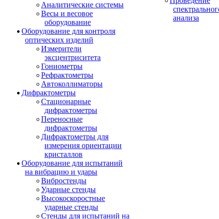
Проведение
Аналитические системы
спектральног
Весы и весовое
анализа
оборудование
Оборудование для контроля
оптических изделий
Измерители
эксцентриситета
Гониометры
Рефрактометры
Автоколлиматоры
Дифрактометры
Стационарные
дифрактометры
Переносные
дифрактометры
Дифрактометры для
измерения ориентации
кристаллов
Оборудование для испытаний
на вибрацию и удары
Вибростенды
Ударные стенды
Высокоскоростные
ударные стенды
Стенды для испытаний на