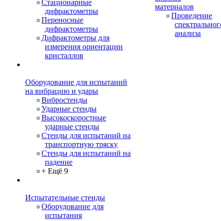
Стационарные
материалов
дифрактометры
Проведение
Переносные
спектральног
дифрактометры
анализа
Дифрактометры для
измерения ориентации
кристаллов
Оборудование для испытаний
на вибрацию и удары
Вибростенды
Ударные стенды
Высокоскоростные
ударные стенды
Стенды для испытаний на
транспортную тряску
Стенды для испытаний на
падение
+ Ещё 9
Испытательные стенды
Оборудование для
испытания