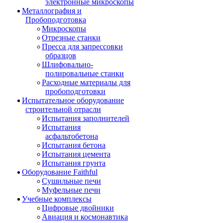
электронные микроскопы
Металлография и
Пробоподготовка
Микроскопы
Отрезные станки
Пресса для запрессовки
образцов
Шлифовально-
полировальные станки
Расходные материалы для
пробоподготовки
Испытательное оборудование
строительной отрасли
Испытания заполнителей
Испытания
асфальтобетона
Испытания бетона
Испытания цемента
Испытания грунта
Оборудование Faithful
Сушильные печи
Муфельные печи
Учебные комплексы
Цифровые двойники
Авиация и космонавтика