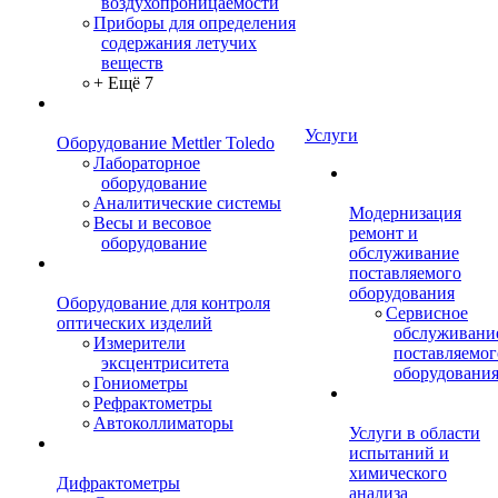
воздухопроницаемости
Приборы для определения
содержания летучих
веществ
+ Ещё 7
Услуги
Оборудование Mettler Toledo
Лабораторное
оборудование
Аналитические системы
Модернизация
Весы и весовое
ремонт и
оборудование
обслуживание
поставляемого
оборудования
Оборудование для контроля
Сервисное
оптических изделий
обслуживани
Измерители
поставляемог
эксцентриситета
оборудовани
Гониометры
Рефрактометры
Автоколлиматоры
Услуги в области
испытаний и
химического
Дифрактометры
анализа