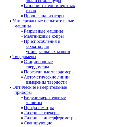
анализаторы руды
Газоочистители инертных
газов
Прочие анализаторы
Универсальные испытательные
машины
Разрывные машины
Маятниковые копры
Приспособления и
захваты для
универсальных машин
Твердомеры
Стационарные
твердомеры
Портативные твердомеры
Автоматические линии
измерения твердости
Оптические измерительные
приборы
Видеоизмерительные
машины
Профилометры
Лазерные трекеры
Лазерные интерферометры
Сканирующие