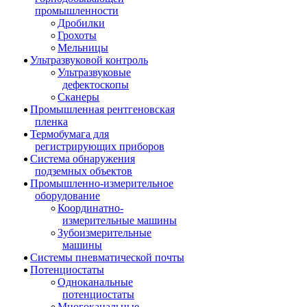
промышленности
Дробилки
Грохоты
Мельницы
Ультразвуковой контроль
Ультразвуковые
дефектоскопы
Сканеры
Промышленная рентгеновская
пленка
Термобумага для
регистрирующих приборов
Система обнаружения
подземных объектов
Промышленно-измерительное
оборудование
Координатно-
измерительные машины
Зубоизмерительные
машины
Системы пневматической почты
Потенциостаты
Одноканальные
потенциостаты
Многоканальные