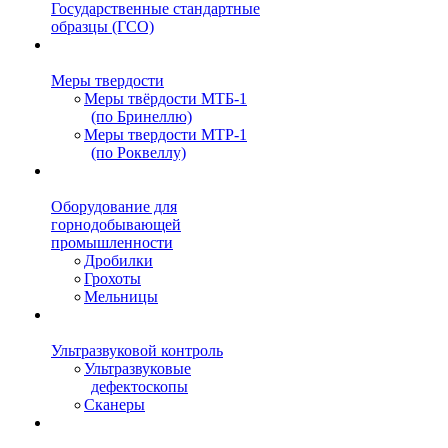
Государственные стандартные
образцы (ГСО)
Меры твердости
Меры твёрдости МТБ-1
(по Бринеллю)
Меры твердости МТР-1
(по Роквеллу)
Оборудование для
горнодобывающей
промышленности
Дробилки
Грохоты
Мельницы
Ультразвуковой контроль
Ультразвуковые
дефектоскопы
Сканеры