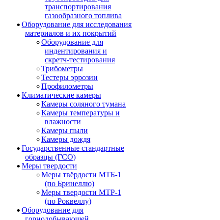
транспортирования
газообразного топлива
Оборудование для исследования
материалов и их покрытий
Оборудование для
индентирования и
скретч-тестирования
Трибометры
Тестеры эррозии
Профилометры
Климатические камеры
Камеры соляного тумана
Камеры температуры и
влажности
Камеры пыли
Камеры дождя
Государственные стандартные
образцы (ГСО)
Меры твердости
Меры твёрдости МТБ-1
(по Бринеллю)
Меры твердости МТР-1
(по Роквеллу)
Оборудование для
горнодобывающей