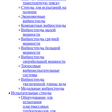
транспортную тряску
Стенды для испытаний на
падение
Экономичные
вибростенды
Компактные вибростенды
Вибростенды малой
мощности
Вибростенды средней
мощности
Вибростенды большой
мощности
Вибростенды
сверхбольшой мощности
Трехосевые
виброиспытательные
системы
Вибростенды
увеличенной длины хода
Модальные вибростенды
Испытательные стенды
Оборудование для
испытания
пластмассовых
трубопроводов для