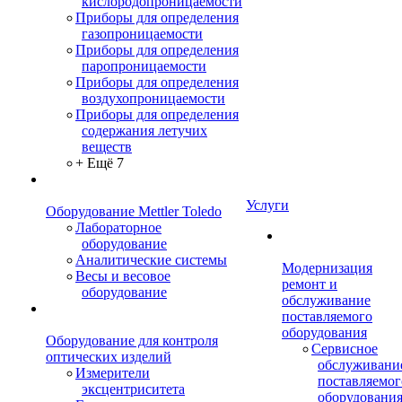
кислородопроницаемости
Приборы для определения
газопроницаемости
Приборы для определения
паропроницаемости
Приборы для определения
воздухопроницаемости
Приборы для определения
содержания летучих
веществ
+ Ещё 7
Услуги
Оборудование Mettler Toledo
Лабораторное
оборудование
Аналитические системы
Модернизация
Весы и весовое
ремонт и
оборудование
обслуживание
поставляемого
оборудования
Оборудование для контроля
Сервисное
оптических изделий
обслуживани
Измерители
поставляемог
эксцентриситета
оборудовани