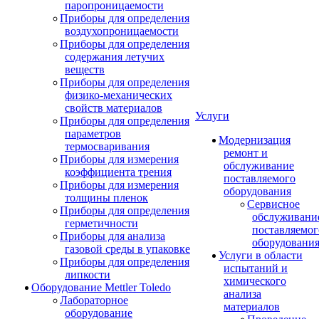
паропроницаемости
Приборы для определения
воздухопроницаемости
Приборы для определения
содержания летучих
веществ
Приборы для определения
физико-механических
свойств материалов
Услуги
Приборы для определения
параметров
Модернизация
термосваривания
ремонт и
Приборы для измерения
обслуживание
коэффициента трения
поставляемого
Приборы для измерения
оборудования
толщины пленок
Сервисное
Приборы для определения
обслуживани
герметичности
поставляемог
Приборы для анализа
оборудовани
газовой среды в упаковке
Услуги в области
Приборы для определения
испытаний и
липкости
химического
Оборудование Mettler Toledo
анализа
Лабораторное
материалов
оборудование