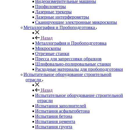
Видеоизмерительные машины
Профилометры
Лазерные трекеры
Лазерные интерферометры
Сканирующие электронные микроскопы
Металлография и Пробоподготовка
Назад
Металлография и Пробоподготовка
Микроскопы
Отрезные станки
Пресса для запрессовки образцов
Шлифовально-полировальные станки
Расходные материалы для пробоподготовки
Испытательное оборудование строительной
отрасли
Назад
Испытательное оборудование строительной
отрасли
Испытания заполнителей
Испытания асфальтобетона
Испытания бетона
Испытания цемента
Испытания грунта