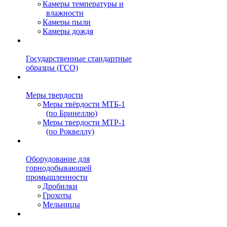
Камеры температуры и
влажности
Камеры пыли
Камеры дождя
Государственные стандартные
образцы (ГСО)
Меры твердости
Меры твёрдости МТБ-1
(по Бринеллю)
Меры твердости МТР-1
(по Роквеллу)
Оборудование для
горнодобывающей
промышленности
Дробилки
Грохоты
Мельницы