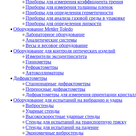
Приборы для измерения коэффициента трения
Приборы для измерения толщины пленок
Приборы для определения герметичности
Приборы для анализа газовой среды в упаковке
Приборы для определения липкости
Оборудование Mettler Toledo
Лабораторное оборудование
Аналитические системы
Весы и весовое оборудование
Оборудование для контроля оптических изделий
Измерители эксцентриситета
Гониометры
Рефрактометры
Автоколлиматоры
Дифрактометры
Стационарные дифрактометры
Переносные дифрактометры
Дифрактометры для измерения ориентации кристал
Оборудование для испытаний на вибрацию и удары
Вибростенды
Ударные стенды
Высокоскоростные ударные стенды
Стенды для испытаний на транспортную тряску
Стенды для испытаний на падение
Экономичные вибростенды