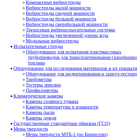
Компактные вибростенды
Вибростенды малой мощности
Вибростенды средней мощности
Вибростенды большой мощности
Вибростенды сверхбольшой мощности
Трехосевые виброиспытательные системы
Вибростенды увеличенной длины хода
Модальные вибростенды
Испытательные стенды
Оборудование для испытания пластмассовых
трубопроводов для транспортирования газообразно
топлива
Оборудование для исследования материалов и их покрыт
Оборудование для индентирования и скретч-тестир
Трибометры
Тестеры эррозии
Профилометры
Климатические камеры
Камеры соляного тумана
Камеры температуры и влажности
Камеры пыли
Камеры дождя
Государственные стандартные образцы (ГСО)
Меры твердости
Меры твёрдости МТБ-1 (по Бринеллю)