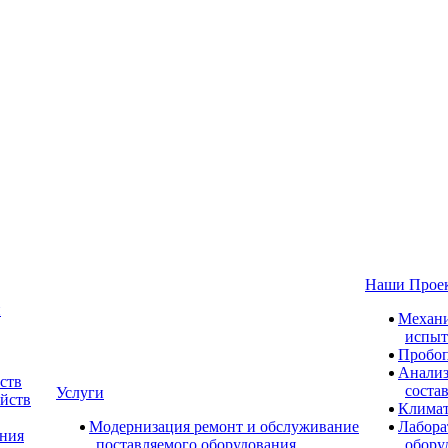
Наши Прое
и
Механи
испыт
Пробоп
Анализ
ств
соста
Услуги
ойств
Климат
Модернизация ремонт и обслуживание
Лабора
ания
поставляемого оборудования
обору