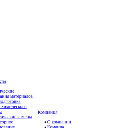
кты
ческие
ания материалов
одготовка
 химического
ва
Компания
ические камеры
торное
О компании
дование
Команда