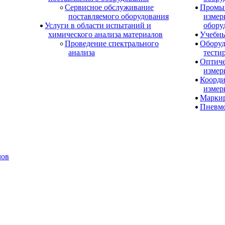
Сервисное обслуживание
Промы
поставляемого оборудования
измер
Услуги в области испытаний и
обору
химического анализа материалов
Учебны
Проведение спектрального
Оборуд
анализа
тести
Оптиче
измер
Коорди
измер
Маркир
Пневм
лов