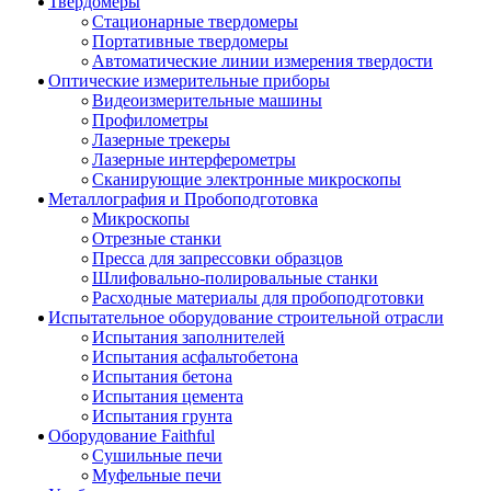
Твердомеры
Стационарные твердомеры
Портативные твердомеры
Автоматические линии измерения твердости
Оптические измерительные приборы
Видеоизмерительные машины
Профилометры
Лазерные трекеры
Лазерные интерферометры
Сканирующие электронные микроскопы
Металлография и Пробоподготовка
Микроскопы
Отрезные станки
Пресса для запрессовки образцов
Шлифовально-полировальные станки
Расходные материалы для пробоподготовки
Испытательное оборудование строительной отрасли
Испытания заполнителей
Испытания асфальтобетона
Испытания бетона
Испытания цемента
Испытания грунта
Оборудование Faithful
Сушильные печи
Муфельные печи