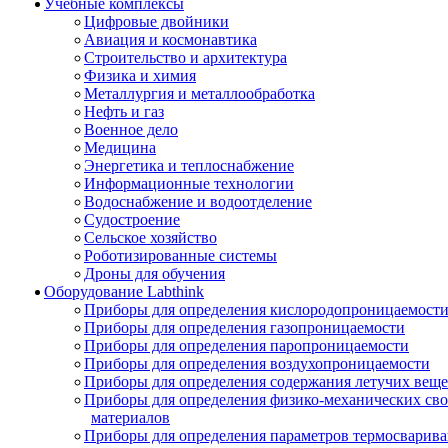
Учебные комплексы
Цифровые двойники
Авиация и космонавтика
Строительство и архитектура
Физика и химия
Металлургия и металлообработка
Нефть и газ
Военное дело
Медицина
Энергетика и теплоснабжение
Информационные технологии
Водоснабжение и водоотделение
Судостроение
Сельское хозяйство
Роботизированные системы
Дроны для обучения
Оборудование Labthink
Приборы для определения кислородопроницаемост
Приборы для определения газопроницаемости
Приборы для определения паропроницаемости
Приборы для определения воздухопроницаемости
Приборы для определения содержания летучих веще
Приборы для определения физико-механических св
материалов
Приборы для определения параметров термосварив