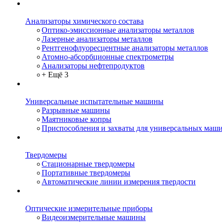
Анализаторы химического состава
Оптико-эмиссионные анализаторы металлов
Лазерные анализаторы металлов
Рентгенофлуоресцентные анализаторы металлов
Атомно-абсорбционные спектрометры
Анализаторы нефтепродуктов
+ Ещё 3
Универсальные испытательные машины
Разрывные машины
Маятниковые копры
Приспособления и захваты для универсальных маш
Твердомеры
Стационарные твердомеры
Портативные твердомеры
Автоматические линии измерения твердости
Оптические измерительные приборы
Видеоизмерительные машины