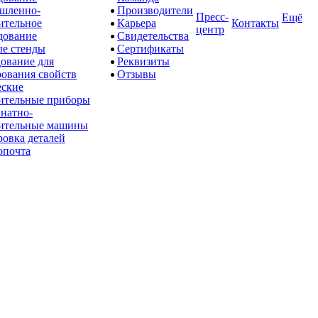
шленно-
Производители
Пресс-
Ещё
ительное
Карьера
Контакты
центр
дование
Свидетельства
е стенды
Сертификаты
ование для
Реквизиты
рования свойств
Отзывы
ские
ительные приборы
натно-
ительные машины
овка деталей
опочта