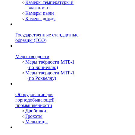
Камеры температуры и
влажности
Камеры пыли
Камеры дождя
Государственные стандартные
образцы (ГСО)
Меры твердости
Меры твёрдости МТБ-1
(по Бринеллю)
Меры твердости МТР-1
(по Роквеллу)
Оборудование для
горнодобывающей
промышленности
Дробилки
Грохоты
Мельницы