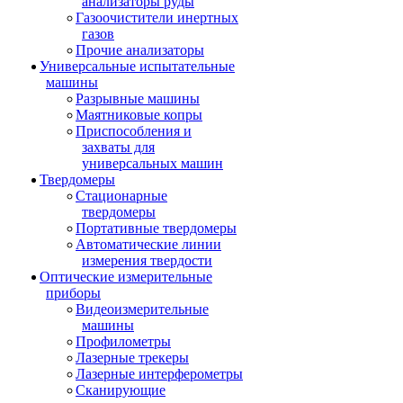
анализаторы руды
Газоочистители инертных
газов
Прочие анализаторы
Универсальные испытательные
машины
Разрывные машины
Маятниковые копры
Приспособления и
захваты для
универсальных машин
Твердомеры
Стационарные
твердомеры
Портативные твердомеры
Автоматические линии
измерения твердости
Оптические измерительные
приборы
Видеоизмерительные
машины
Профилометры
Лазерные трекеры
Лазерные интерферометры
Сканирующие