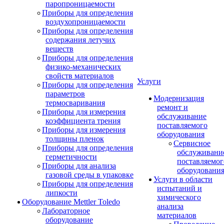
паропроницаемости
Приборы для определения
воздухопроницаемости
Приборы для определения
содержания летучих
веществ
Приборы для определения
физико-механических
свойств материалов
Услуги
Приборы для определения
параметров
Модернизация
термосваривания
ремонт и
Приборы для измерения
обслуживание
коэффициента трения
поставляемого
Приборы для измерения
оборудования
толщины пленок
Сервисное
Приборы для определения
обслуживани
герметичности
поставляемог
Приборы для анализа
оборудовани
газовой среды в упаковке
Услуги в области
Приборы для определения
испытаний и
липкости
химического
Оборудование Mettler Toledo
анализа
Лабораторное
материалов
оборудование