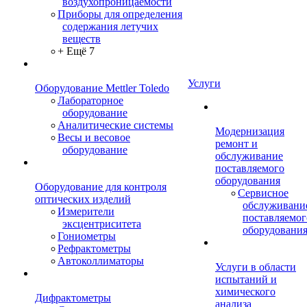
воздухопроницаемости
Приборы для определения
содержания летучих
веществ
+ Ещё 7
Услуги
Оборудование Mettler Toledo
Лабораторное
оборудование
Аналитические системы
Модернизация
Весы и весовое
ремонт и
оборудование
обслуживание
поставляемого
оборудования
Оборудование для контроля
Сервисное
оптических изделий
обслуживани
Измерители
поставляемог
эксцентриситета
оборудовани
Гониометры
Рефрактометры
Автоколлиматоры
Услуги в области
испытаний и
химического
Дифрактометры
анализа