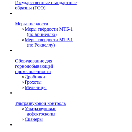
Государственные стандартные
образцы (ГСО)
Меры твердости
Меры твёрдости МТБ-1
(по Бринеллю)
Меры твердости МТР-1
(по Роквеллу)
Оборудование для
горнодобывающей
промышленности
Дробилки
Грохоты
Мельницы
Ультразвуковой контроль
Ультразвуковые
дефектоскопы
Сканеры