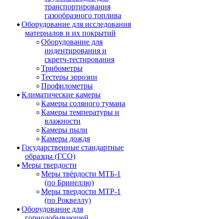
транспортирования
газообразного топлива
Оборудование для исследования
материалов и их покрытий
Оборудование для
индентирования и
скретч-тестирования
Трибометры
Тестеры эррозии
Профилометры
Климатические камеры
Камеры соляного тумана
Камеры температуры и
влажности
Камеры пыли
Камеры дождя
Государственные стандартные
образцы (ГСО)
Меры твердости
Меры твёрдости МТБ-1
(по Бринеллю)
Меры твердости МТР-1
(по Роквеллу)
Оборудование для
горнодобывающей