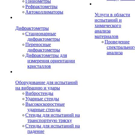
Гониометры
Рефрактометры
Автоколлиматоры
Услуги в области
испытаний и
химического
Дифрактометры
анализа
Стационарные
материалов
дифрактометры
Проведение
Переносные
спектральног
дифрактометры
анализа
Дифрактометры для
измерения ориентации
кристаллов
Оборудование для испытаний
на вибрацию и удары
Вибростенды
Ударные стенды
Высокоскоростные
ударные стенды
Стенды для испытаний на
транспортную тряску
Стенды для испытаний на
падение