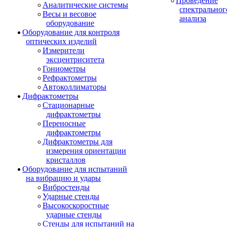
Проведение
Аналитические системы
спектральног
Весы и весовое
анализа
оборудование
Оборудование для контроля
оптических изделий
Измерители
эксцентриситета
Гониометры
Рефрактометры
Автоколлиматоры
Дифрактометры
Стационарные
дифрактометры
Переносные
дифрактометры
Дифрактометры для
измерения ориентации
кристаллов
Оборудование для испытаний
на вибрацию и удары
Вибростенды
Ударные стенды
Высокоскоростные
ударные стенды
Стенды для испытаний на