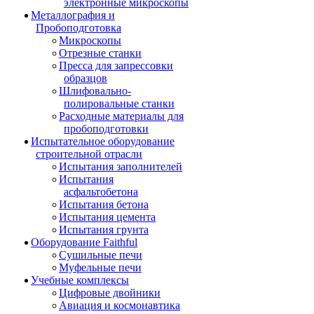
электронные микроскопы
Металлография и
Пробоподготовка
Микроскопы
Отрезные станки
Пресса для запрессовки
образцов
Шлифовально-
полировальные станки
Расходные материалы для
пробоподготовки
Испытательное оборудование
строительной отрасли
Испытания заполнителей
Испытания
асфальтобетона
Испытания бетона
Испытания цемента
Испытания грунта
Оборудование Faithful
Сушильные печи
Муфельные печи
Учебные комплексы
Цифровые двойники
Авиация и космонавтика