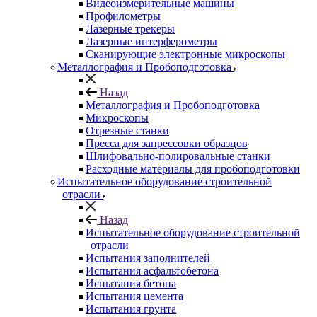
Видеоизмерительные машины
Профилометры
Лазерные трекеры
Лазерные интерферометры
Сканирующие электронные микроскопы
Металлография и Пробоподготовка
Назад
Металлография и Пробоподготовка
Микроскопы
Отрезные станки
Пресса для запрессовки образцов
Шлифовально-полировальные станки
Расходные материалы для пробоподготовки
Испытательное оборудование строительной
отрасли
Назад
Испытательное оборудование строительной
отрасли
Испытания заполнителей
Испытания асфальтобетона
Испытания бетона
Испытания цемента
Испытания грунта