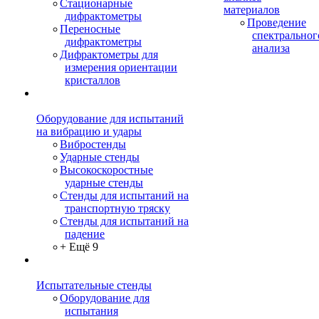
Стационарные
материалов
дифрактометры
Проведение
Переносные
спектральног
дифрактометры
анализа
Дифрактометры для
измерения ориентации
кристаллов
Оборудование для испытаний
на вибрацию и удары
Вибростенды
Ударные стенды
Высокоскоростные
ударные стенды
Стенды для испытаний на
транспортную тряску
Стенды для испытаний на
падение
+ Ещё 9
Испытательные стенды
Оборудование для
испытания