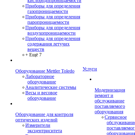
кислородопроницаемости
Приборы для определения
газопроницаемости
Приборы для определения
паропроницаемости
Приборы для определения
воздухопроницаемости
Приборы для определения
содержания летучих
веществ
+ Ещё 7
Услуги
Оборудование Mettler Toledo
Лабораторное
оборудование
Аналитические системы
Модернизация
Весы и весовое
ремонт и
оборудование
обслуживание
поставляемого
оборудования
Оборудование для контроля
Сервисное
оптических изделий
обслуживани
Измерители
поставляемог
эксцентриситета
оборудовани