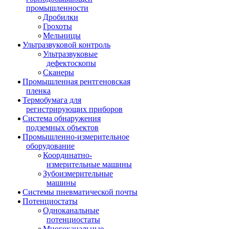
промышленности
Дробилки
Грохоты
Мельницы
Ультразвуковой контроль
Ультразвуковые
дефектоскопы
Сканеры
Промышленная рентгеновская
пленка
Термобумага для
регистрирующих приборов
Система обнаружения
подземных объектов
Промышленно-измерительное
оборудование
Координатно-
измерительные машины
Зубоизмерительные
машины
Системы пневматической почты
Потенциостаты
Одноканальные
потенциостаты
Многоканальные