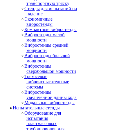
транспортную тряску
Стенды для испытаний на
падение
Экономичные
вибростенды
Компактные вибростенды
Вибростенды малой
мощности
Вибростенды средней
мощности
Вибростенды большой
мощности
Вибростенды
сверхбольшой мощности
Трехосевые
виброиспытательные
системы
Вибростенды
увеличенной длины хода
Модальные вибростенды
Испытательные стенды
Оборудование для
испытания
пластмассовых
трубопроводов для