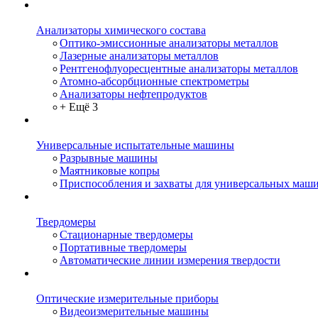
Анализаторы химического состава
Оптико-эмиссионные анализаторы металлов
Лазерные анализаторы металлов
Рентгенофлуоресцентные анализаторы металлов
Атомно-абсорбционные спектрометры
Анализаторы нефтепродуктов
+ Ещё 3
Универсальные испытательные машины
Разрывные машины
Маятниковые копры
Приспособления и захваты для универсальных маш
Твердомеры
Стационарные твердомеры
Портативные твердомеры
Автоматические линии измерения твердости
Оптические измерительные приборы
Видеоизмерительные машины