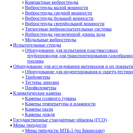
Компактные вибростенды
Вибростенды малой мощности
Вибростенды средней мощности
Вибростенды большой мощности
Вибростенды сверхбольшой мощности
Трехосевые виброиспытательные системы
Вибростенды увеличенной длины хода
Модальные вибростенды
Испытательные стенды
Оборудование для испытания пластмассовых
трубопроводов для транспортирования газообразно
топлива
Оборудование для исследования материалов и их покрыт
Оборудование для индентирования и скретч-тестир
Трибометры
Тестеры эррозии
Профилометры
Климатические камеры
Камеры соляного тумана
Камеры температуры и влажности
Камеры пыли
Камеры дождя
Государственные стандартные образцы (ГСО)
Меры твердости
Меры твёрдости МТБ-1 (по Бринеллю)