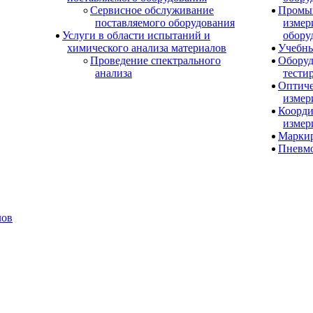
Сервисное обслуживание
Промы
поставляемого оборудования
измер
Услуги в области испытаний и
обору
химического анализа материалов
Учебны
Проведение спектрального
Оборуд
анализа
тести
Оптиче
измер
Коорди
измер
Маркир
Пневм
лов