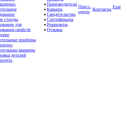
шленно-
Производители
Пресс-
Ещё
ительное
Карьера
Контакты
центр
дование
Свидетельства
е стенды
Сертификаты
ование для
Реквизиты
рования свойств
Отзывы
ские
ительные приборы
натно-
ительные машины
овка деталей
опочта