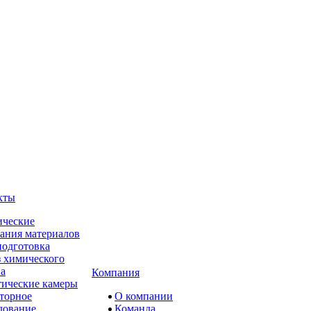
кты
ческие
ания материалов
одготовка
 химического
ва
Компания
ические камеры
торное
О компании
дование
Команда