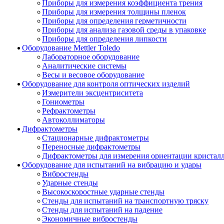
Приборы для измерения коэффициента трения
Приборы для измерения толщины пленок
Приборы для определения герметичности
Приборы для анализа газовой среды в упаковке
Приборы для определения липкости
Оборудование Mettler Toledo
Лабораторное оборудование
Аналитические системы
Весы и весовое оборудование
Оборудование для контроля оптических изделий
Измерители эксцентриситета
Гониометры
Рефрактометры
Автоколлиматоры
Дифрактометры
Стационарные дифрактометры
Переносные дифрактометры
Дифрактометры для измерения ориентации кристал
Оборудование для испытаний на вибрацию и удары
Вибростенды
Ударные стенды
Высокоскоростные ударные стенды
Стенды для испытаний на транспортную тряску
Стенды для испытаний на падение
Экономичные вибростенды