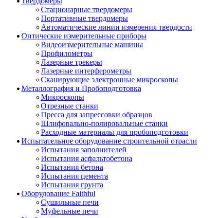
Твердомеры
Стационарные твердомеры
Портативные твердомеры
Автоматические линии измерения твердости
Оптические измерительные приборы
Видеоизмерительные машины
Профилометры
Лазерные трекеры
Лазерные интерферометры
Сканирующие электронные микроскопы
Металлография и Пробоподготовка
Микроскопы
Отрезные станки
Пресса для запрессовки образцов
Шлифовально-полировальные станки
Расходные материалы для пробоподготовки
Испытательное оборудование строительной отрасли
Испытания заполнителей
Испытания асфальтобетона
Испытания бетона
Испытания цемента
Испытания грунта
Оборудование Faithful
Сушильные печи
Муфельные печи