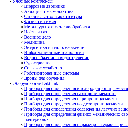
Учебные комплексы
Цифровые двойники
Авиация и космонавтика
Строительство и архитектура
Физика и химия
Металлургия и металлообработка
Нефть и газ
Военное дело
Медицина
Энергетика и теплоснабжение
Информационные технологии
Водоснабжение и водоотделение
Судостроение
Сельское хозяйство
Роботизированные системы
Дроны для обучения
Оборудование Labthink
Приборы для определения кислородопроницаемост
Приборы для определения газопроницаемости
Приборы для определения паропроницаемости
Приборы для определения воздухопроницаемости
Приборы для определения содержания летучих веще
Приборы для определения физико-механических св
материалов
Приборы для определения параметров термосварив