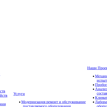
Наши Прое
и
Механи
испыт
Пробоп
Анализ
ств
соста
Услуги
ойств
Климат
Модернизация ремонт и обслуживание
Лабора
ания
поставляемого оборудования
обору