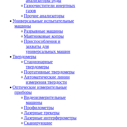
анализаторы руды
Газоочистители инертных
газов
Прочие анализаторы
Универсальные испытательные
машины
Разрывные машины
Маятниковые копры
Приспособления и
захваты для
универсальных машин
Твердомеры
Стационарные
твердомеры
Портативные твердомеры
Автоматические линии
измерения твердости
Оптические измерительные
приборы
Видеоизмерительные
машины
Профилометры
Лазерные трекеры
Лазерные интерферометры
Сканирующие