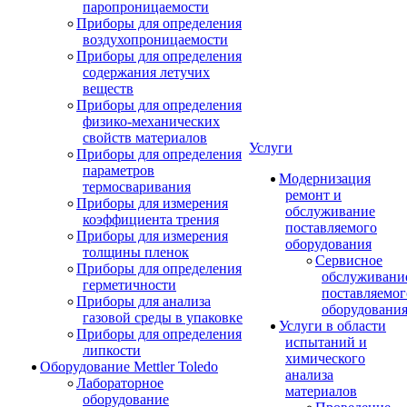
паропроницаемости
Приборы для определения
воздухопроницаемости
Приборы для определения
содержания летучих
веществ
Приборы для определения
физико-механических
свойств материалов
Услуги
Приборы для определения
параметров
Модернизация
термосваривания
ремонт и
Приборы для измерения
обслуживание
коэффициента трения
поставляемого
Приборы для измерения
оборудования
толщины пленок
Сервисное
Приборы для определения
обслуживани
герметичности
поставляемог
Приборы для анализа
оборудовани
газовой среды в упаковке
Услуги в области
Приборы для определения
испытаний и
липкости
химического
Оборудование Mettler Toledo
анализа
Лабораторное
материалов
оборудование