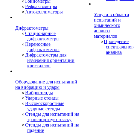
Гониометры
Рефрактометры
Автоколлиматоры
Услуги в области
испытаний и
химического
Дифрактометры
анализа
Стационарные
материалов
дифрактометры
Проведение
Переносные
спектральног
дифрактометры
анализа
Дифрактометры для
измерения ориентации
кристаллов
Оборудование для испытаний
на вибрацию и удары
Вибростенды
Ударные стенды
Высокоскоростные
ударные стенды
Стенды для испытаний на
транспортную тряску
Стенды для испытаний на
падение