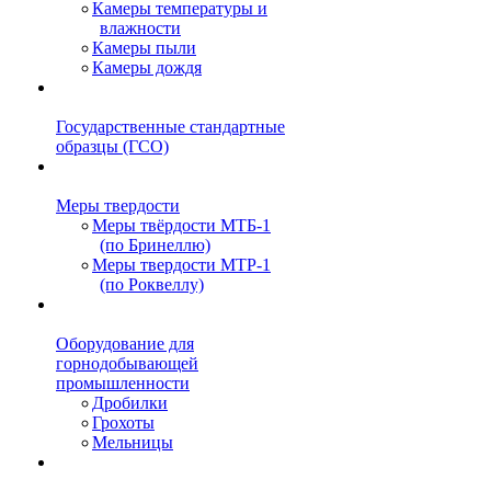
Камеры температуры и
влажности
Камеры пыли
Камеры дождя
Государственные стандартные
образцы (ГСО)
Меры твердости
Меры твёрдости МТБ-1
(по Бринеллю)
Меры твердости МТР-1
(по Роквеллу)
Оборудование для
горнодобывающей
промышленности
Дробилки
Грохоты
Мельницы