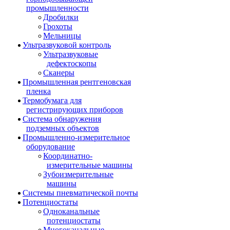
промышленности
Дробилки
Грохоты
Мельницы
Ультразвуковой контроль
Ультразвуковые
дефектоскопы
Сканеры
Промышленная рентгеновская
пленка
Термобумага для
регистрирующих приборов
Система обнаружения
подземных объектов
Промышленно-измерительное
оборудование
Координатно-
измерительные машины
Зубоизмерительные
машины
Системы пневматической почты
Потенциостаты
Одноканальные
потенциостаты
Многоканальные