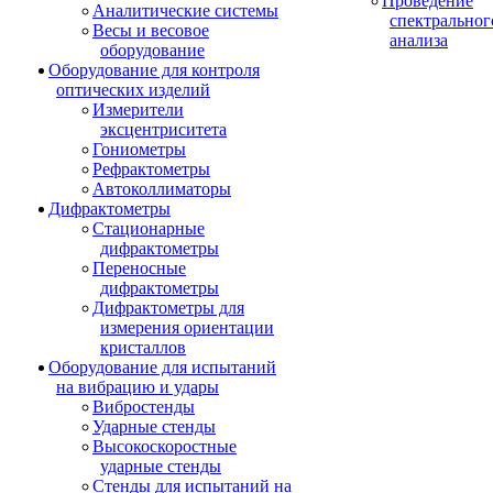
Проведение
Аналитические системы
спектральног
Весы и весовое
анализа
оборудование
Оборудование для контроля
оптических изделий
Измерители
эксцентриситета
Гониометры
Рефрактометры
Автоколлиматоры
Дифрактометры
Стационарные
дифрактометры
Переносные
дифрактометры
Дифрактометры для
измерения ориентации
кристаллов
Оборудование для испытаний
на вибрацию и удары
Вибростенды
Ударные стенды
Высокоскоростные
ударные стенды
Стенды для испытаний на