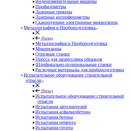
Видеоизмерительные машины
Профилометры
Лазерные трекеры
Лазерные интерферометры
Сканирующие электронные микроскопы
Металлография и Пробоподготовка
Назад
Металлография и Пробоподготовка
Микроскопы
Отрезные станки
Пресса для запрессовки образцов
Шлифовально-полировальные станки
Расходные материалы для пробоподготовки
Испытательное оборудование строительной
отрасли
Назад
Испытательное оборудование строительной
отрасли
Испытания заполнителей
Испытания асфальтобетона
Испытания бетона
Испытания цемента
Испытания грунта