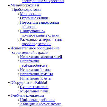
электронные микроскопы
Металлография и
Пробоподготовка
Микроскопы
Отрезные станки
Пресса для запрессовки
образцов
Шлифовально-
полировальные станки
Расходные материалы для
пробоподготовки
Испытательное оборудование
строительной отрасли
Испытания заполнителей
Испытания
асфальтобетона
Испытания бетона
Испытания цемента
Испытания грунта
Оборудование Faithful
Сушильные печи
Муфельные печи
Учебные комплексы
Цифровые двойники
Авиация и космонавтика