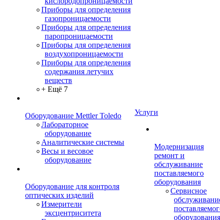
кислородопроницаемости
Приборы для определения
газопроницаемости
Приборы для определения
паропроницаемости
Приборы для определения
воздухопроницаемости
Приборы для определения
содержания летучих
веществ
+ Ещё 7
Услуги
Оборудование Mettler Toledo
Лабораторное
оборудование
Аналитические системы
Модернизация
Весы и весовое
ремонт и
оборудование
обслуживание
поставляемого
оборудования
Оборудование для контроля
Сервисное
оптических изделий
обслуживани
Измерители
поставляемог
эксцентриситета
оборудовани