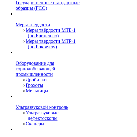
Государственные стандартные
образцы (ГСО)
Меры твердости
Меры твёрдости МТБ-1
(по Бринеллю)
Меры твердости МТР-1
(по Роквеллу)
Оборудование для
горнодобывающей
промышленности
Дробилки
Грохоты
Мельницы
Ультразвуковой контроль
Ультразвуковые
дефектоскопы
Сканеры