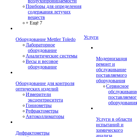
воздухопроницаемости
Приборы для определения
содержания летучих
веществ
+ Ещё 7
Услуги
Оборудование Mettler Toledo
Лабораторное
оборудование
Аналитические системы
Модернизация
Весы и весовое
ремонт и
оборудование
обслуживание
поставляемого
оборудования
Оборудование для контроля
Сервисное
оптических изделий
обслуживани
Измерители
поставляемог
эксцентриситета
оборудовани
Гониометры
Рефрактометры
Автоколлиматоры
Услуги в области
испытаний и
химического
Дифрактометры
анализа