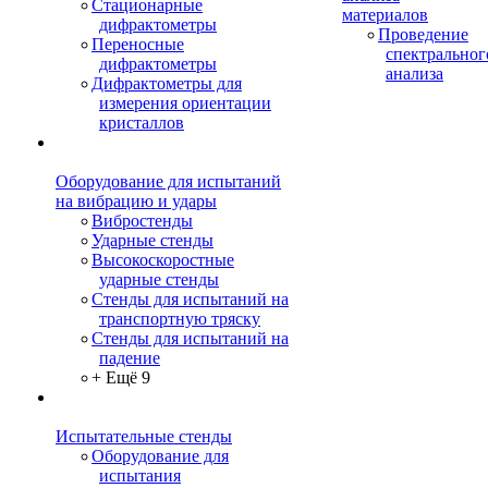
Стационарные
материалов
дифрактометры
Проведение
Переносные
спектральног
дифрактометры
анализа
Дифрактометры для
измерения ориентации
кристаллов
Оборудование для испытаний
на вибрацию и удары
Вибростенды
Ударные стенды
Высокоскоростные
ударные стенды
Стенды для испытаний на
транспортную тряску
Стенды для испытаний на
падение
+ Ещё 9
Испытательные стенды
Оборудование для
испытания