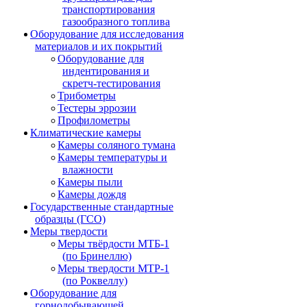
транспортирования
газообразного топлива
Оборудование для исследования
материалов и их покрытий
Оборудование для
индентирования и
скретч-тестирования
Трибометры
Тестеры эррозии
Профилометры
Климатические камеры
Камеры соляного тумана
Камеры температуры и
влажности
Камеры пыли
Камеры дождя
Государственные стандартные
образцы (ГСО)
Меры твердости
Меры твёрдости МТБ-1
(по Бринеллю)
Меры твердости МТР-1
(по Роквеллу)
Оборудование для
горнодобывающей