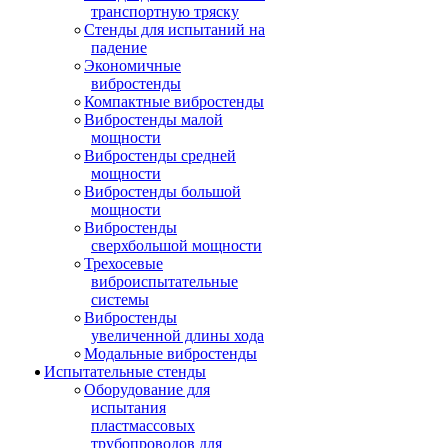
транспортную тряску
Стенды для испытаний на
падение
Экономичные
вибростенды
Компактные вибростенды
Вибростенды малой
мощности
Вибростенды средней
мощности
Вибростенды большой
мощности
Вибростенды
сверхбольшой мощности
Трехосевые
виброиспытательные
системы
Вибростенды
увеличенной длины хода
Модальные вибростенды
Испытательные стенды
Оборудование для
испытания
пластмассовых
трубопроводов для