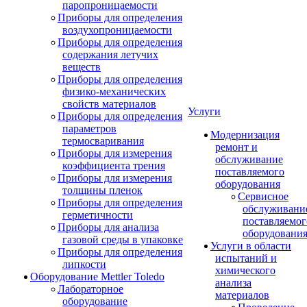
паропроницаемости
Приборы для определения
воздухопроницаемости
Приборы для определения
содержания летучих
веществ
Приборы для определения
физико-механических
свойств материалов
Услуги
Приборы для определения
параметров
Модернизация
термосваривания
ремонт и
Приборы для измерения
обслуживание
коэффициента трения
поставляемого
Приборы для измерения
оборудования
толщины пленок
Сервисное
Приборы для определения
обслуживани
герметичности
поставляемог
Приборы для анализа
оборудовани
газовой среды в упаковке
Услуги в области
Приборы для определения
испытаний и
липкости
химического
Оборудование Mettler Toledo
анализа
Лабораторное
материалов
оборудование