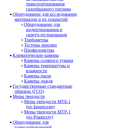
транспортирования
газообразного топлива
Оборудование для исследования
материалов и их покрытий
Оборудование для
индентирования и
скретч-тестирования
Трибометры
Тестеры эррозии
Профилометры
Климатические камеры
Камеры соляного тумана
Камеры температуры и
влажности
Камеры пыли
Камеры дождя
Государственные стандартные
образцы (ГСО)
Меры твердости
Меры твёрдости МТБ-1
(по Бринеллю)
Меры твердости МТР-1
(по Роквеллу)
Оборудование для
горнодобывающей