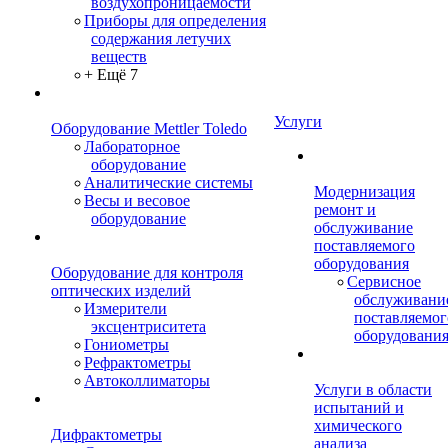
воздухопроницаемости
Приборы для определения
содержания летучих
веществ
+ Ещё 7
Услуги
Оборудование Mettler Toledo
Лабораторное
оборудование
Аналитические системы
Модернизация
Весы и весовое
ремонт и
оборудование
обслуживание
поставляемого
оборудования
Оборудование для контроля
Сервисное
оптических изделий
обслуживани
Измерители
поставляемог
эксцентриситета
оборудовани
Гониометры
Рефрактометры
Автоколлиматоры
Услуги в области
испытаний и
химического
Дифрактометры
анализа