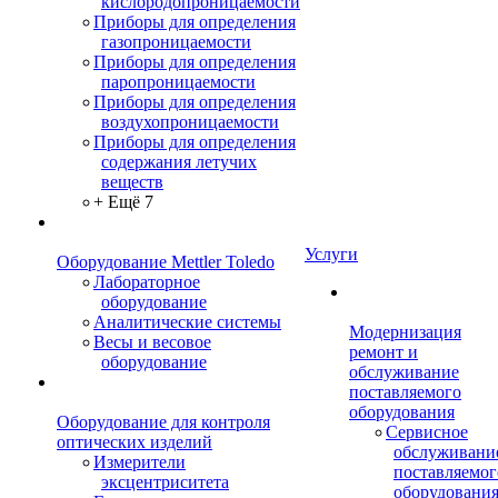
кислородопроницаемости
Приборы для определения
газопроницаемости
Приборы для определения
паропроницаемости
Приборы для определения
воздухопроницаемости
Приборы для определения
содержания летучих
веществ
+ Ещё 7
Услуги
Оборудование Mettler Toledo
Лабораторное
оборудование
Аналитические системы
Модернизация
Весы и весовое
ремонт и
оборудование
обслуживание
поставляемого
оборудования
Оборудование для контроля
Сервисное
оптических изделий
обслуживани
Измерители
поставляемог
эксцентриситета
оборудовани