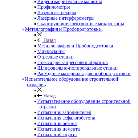
Видеоизмерительные машины
Профилометры
Лазерные трекеры
Лазерные интерферометры
Сканирующие электронные микроскопы
Металлография и Пробоподготовка
Назад
Металлография и Пробоподготовка
Микроскопы
Отрезные станки
Пресса для запрессовки образцов
Шлифовально-полировальные станки
Расходные материалы для пробоподготовки
Испытательное оборудование строительной
отрасли
Назад
Испытательное оборудование строительной
отрасли
Испытания заполнителей
Испытания асфальтобетона
Испытания бетона
Испытания цемента
Испытания грунта