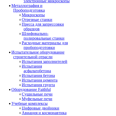
электронные микроскопы
Металлография и
Пробоподготовка
Микроскопы
Отрезные станки
Пресса для запрессовки
образцов
Шлифовально-
полировальные станки
Расходные материалы для
пробоподготовки
Испытательное оборудование
строительной отрасли
Испытания заполнителей
Испытания
асфальтобетона
Испытания бетона
Испытания цемента
Испытания грунта
Оборудование Faithful
Сушильные печи
Муфельные печи
Учебные комплексы
Цифровые двойники
Авиация и космонавтика