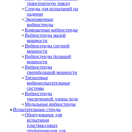
транспортную тряску
Стенды для испытаний на
падение
Экономичные
вибростенды
Компактные вибростенды
Вибростенды малой
мощности
Вибростенды средней
мощности
Вибростенды большой
мощности
Вибростенды
сверхбольшой мощности
Трехосевые
виброиспытательные
системы
Вибростенды
увеличенной длины хода
Модальные вибростенды
Испытательные стенды
Оборудование для
испытания
пластмассовых
трубопроводов для