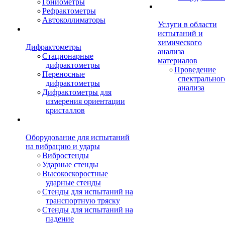
Гониометры
Рефрактометры
Автоколлиматоры
Услуги в области
испытаний и
химического
Дифрактометры
анализа
Стационарные
материалов
дифрактометры
Проведение
Переносные
спектральног
дифрактометры
анализа
Дифрактометры для
измерения ориентации
кристаллов
Оборудование для испытаний
на вибрацию и удары
Вибростенды
Ударные стенды
Высокоскоростные
ударные стенды
Стенды для испытаний на
транспортную тряску
Стенды для испытаний на
падение