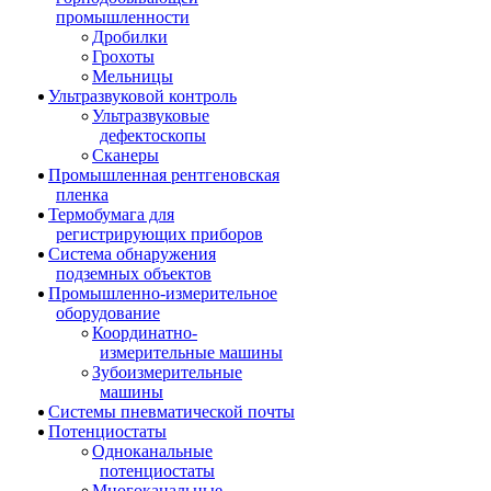
промышленности
Дробилки
Грохоты
Мельницы
Ультразвуковой контроль
Ультразвуковые
дефектоскопы
Сканеры
Промышленная рентгеновская
пленка
Термобумага для
регистрирующих приборов
Система обнаружения
подземных объектов
Промышленно-измерительное
оборудование
Координатно-
измерительные машины
Зубоизмерительные
машины
Системы пневматической почты
Потенциостаты
Одноканальные
потенциостаты
Многоканальные