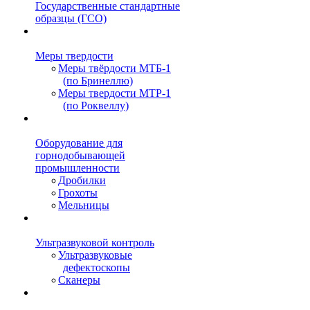
Государственные стандартные
образцы (ГСО)
Меры твердости
Меры твёрдости МТБ-1
(по Бринеллю)
Меры твердости МТР-1
(по Роквеллу)
Оборудование для
горнодобывающей
промышленности
Дробилки
Грохоты
Мельницы
Ультразвуковой контроль
Ультразвуковые
дефектоскопы
Сканеры