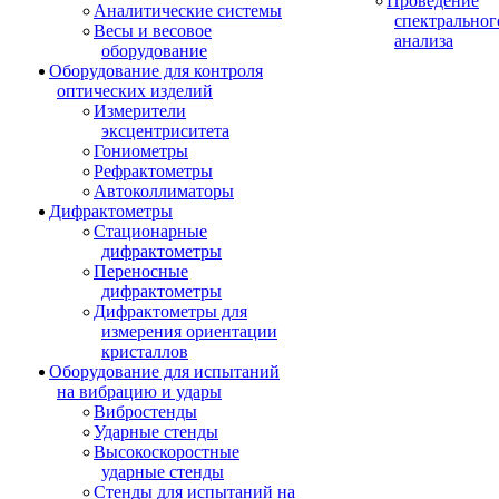
Проведение
Аналитические системы
спектральног
Весы и весовое
анализа
оборудование
Оборудование для контроля
оптических изделий
Измерители
эксцентриситета
Гониометры
Рефрактометры
Автоколлиматоры
Дифрактометры
Стационарные
дифрактометры
Переносные
дифрактометры
Дифрактометры для
измерения ориентации
кристаллов
Оборудование для испытаний
на вибрацию и удары
Вибростенды
Ударные стенды
Высокоскоростные
ударные стенды
Стенды для испытаний на