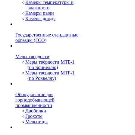
Камеры температуры и
влажности
Камеры пыли
Камеры дождя
Государственные стандартные
образцы (ГСО)
Меры твердости
Меры твёрдости МТБ-1
(по Бринеллю)
Меры твердости МТР-1
(по Роквеллу)
Оборудование для
горнодобывающей
промышленности
Дробилки
Грохоты
Мельницы