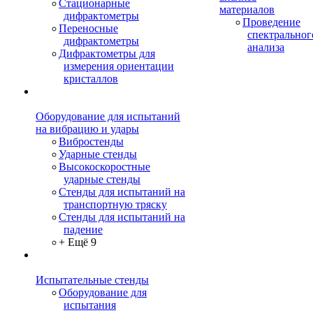
Стационарные
материалов
дифрактометры
Проведение
Переносные
спектральног
дифрактометры
анализа
Дифрактометры для
измерения ориентации
кристаллов
Оборудование для испытаний
на вибрацию и удары
Вибростенды
Ударные стенды
Высокоскоростные
ударные стенды
Стенды для испытаний на
транспортную тряску
Стенды для испытаний на
падение
+ Ещё 9
Испытательные стенды
Оборудование для
испытания