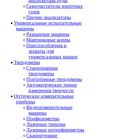
анализаторы руды
Газоочистители инертных
газов
Прочие анализаторы
Универсальные испытательные
машины
Разрывные машины
Маятниковые копры
Приспособления и
захваты для
универсальных машин
Твердомеры
Стационарные
твердомеры
Портативные твердомеры
Автоматические линии
измерения твердости
Оптические измерительные
приборы
Видеоизмерительные
машины
Профилометры
Лазерные трекеры
Лазерные интерферометры
Сканирующие