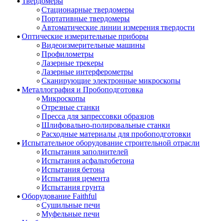
Твердомеры
Стационарные твердомеры
Портативные твердомеры
Автоматические линии измерения твердости
Оптические измерительные приборы
Видеоизмерительные машины
Профилометры
Лазерные трекеры
Лазерные интерферометры
Сканирующие электронные микроскопы
Металлография и Пробоподготовка
Микроскопы
Отрезные станки
Пресса для запрессовки образцов
Шлифовально-полировальные станки
Расходные материалы для пробоподготовки
Испытательное оборудование строительной отрасли
Испытания заполнителей
Испытания асфальтобетона
Испытания бетона
Испытания цемента
Испытания грунта
Оборудование Faithful
Сушильные печи
Муфельные печи