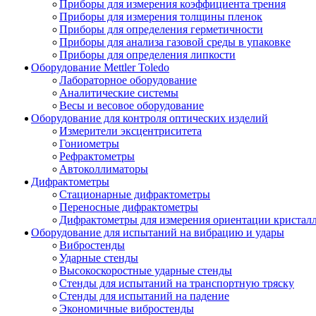
Приборы для измерения коэффициента трения
Приборы для измерения толщины пленок
Приборы для определения герметичности
Приборы для анализа газовой среды в упаковке
Приборы для определения липкости
Оборудование Mettler Toledo
Лабораторное оборудование
Аналитические системы
Весы и весовое оборудование
Оборудование для контроля оптических изделий
Измерители эксцентриситета
Гониометры
Рефрактометры
Автоколлиматоры
Дифрактометры
Стационарные дифрактометры
Переносные дифрактометры
Дифрактометры для измерения ориентации кристал
Оборудование для испытаний на вибрацию и удары
Вибростенды
Ударные стенды
Высокоскоростные ударные стенды
Стенды для испытаний на транспортную тряску
Стенды для испытаний на падение
Экономичные вибростенды