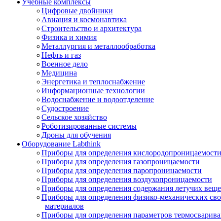
Учебные комплексы
Цифровые двойники
Авиация и космонавтика
Строительство и архитектура
Физика и химия
Металлургия и металлообработка
Нефть и газ
Военное дело
Медицина
Энергетика и теплоснабжение
Информационные технологии
Водоснабжение и водоотделение
Судостроение
Сельское хозяйство
Роботизированные системы
Дроны для обучения
Оборудование Labthink
Приборы для определения кислородопроницаемост
Приборы для определения газопроницаемости
Приборы для определения паропроницаемости
Приборы для определения воздухопроницаемости
Приборы для определения содержания летучих веще
Приборы для определения физико-механических св
материалов
Приборы для определения параметров термосварив