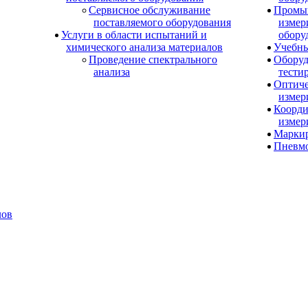
Сервисное обслуживание
Промы
поставляемого оборудования
измер
Услуги в области испытаний и
обору
химического анализа материалов
Учебны
Проведение спектрального
Оборуд
анализа
тести
Оптиче
измер
Коорди
измер
Маркир
Пневм
лов