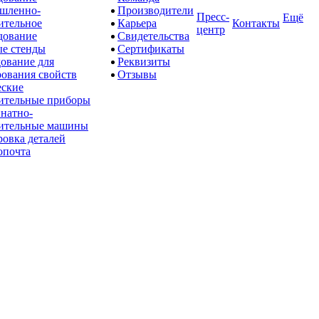
шленно-
Производители
Пресс-
Ещё
ительное
Карьера
Контакты
центр
дование
Свидетельства
е стенды
Сертификаты
ование для
Реквизиты
рования свойств
Отзывы
ские
ительные приборы
натно-
ительные машины
овка деталей
опочта