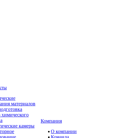
кты
ческие
ания материалов
одготовка
 химического
ва
Компания
ические камеры
торное
О компании
дование
Команда