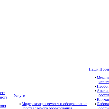
Наши Прое
и
Механи
испыт
Пробоп
Анализ
ств
соста
Услуги
ойств
Климат
Модернизация ремонт и обслуживание
Лабора
ания
поставляемого оборудования
обору