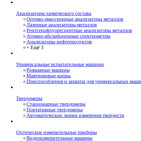
Анализаторы химического состава
Оптико-эмиссионные анализаторы металлов
Лазерные анализаторы металлов
Рентгенофлуоресцентные анализаторы металлов
Атомно-абсорбционные спектрометры
Анализаторы нефтепродуктов
+ Ещё 3
Универсальные испытательные машины
Разрывные машины
Маятниковые копры
Приспособления и захваты для универсальных маш
Твердомеры
Стационарные твердомеры
Портативные твердомеры
Автоматические линии измерения твердости
Оптические измерительные приборы
Видеоизмерительные машины