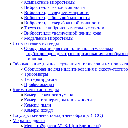
Компактные вибростенды
Вибростенды малой мощности
Вибростенды средней мощности
Вибростенды большой мощности
Вибростенды сверхбольшой мощности
Трехосевые виброиспытательные системы
Вибростенды увеличенной длины хода
Модальные вибростенды
Испытательные стенды
Оборудование для испытания пластмассовых
трубопроводов для транспортирования газообразно
топлива
Оборудование для исследования материалов и их покрыт
Оборудование для индентирования и скретч-тестир
Трибометры
Тестеры эррозии
Профилометры
Климатические камеры
Камеры соляного тумана
Камеры температуры и влажности
Камеры пыли
Камеры дождя
Государственные стандартные образцы (ГСО)
Меры твердости
Меры твёрдости МТБ-1 (по Бринеллю)