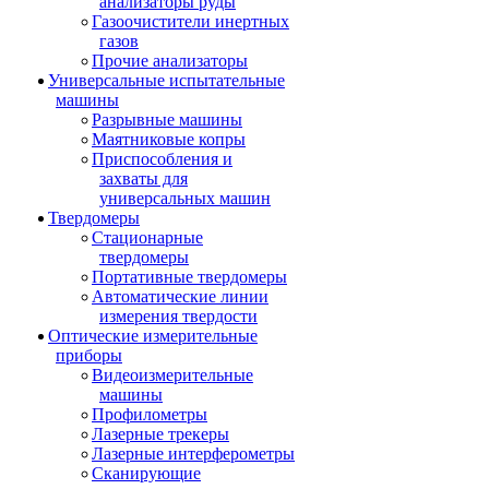
анализаторы руды
Газоочистители инертных
газов
Прочие анализаторы
Универсальные испытательные
машины
Разрывные машины
Маятниковые копры
Приспособления и
захваты для
универсальных машин
Твердомеры
Стационарные
твердомеры
Портативные твердомеры
Автоматические линии
измерения твердости
Оптические измерительные
приборы
Видеоизмерительные
машины
Профилометры
Лазерные трекеры
Лазерные интерферометры
Сканирующие