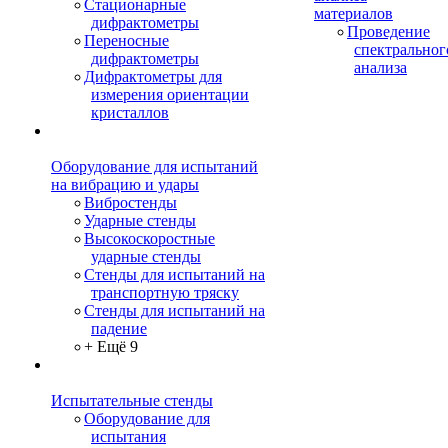
Стационарные
материалов
дифрактометры
Проведение
Переносные
спектральног
дифрактометры
анализа
Дифрактометры для
измерения ориентации
кристаллов
Оборудование для испытаний
на вибрацию и удары
Вибростенды
Ударные стенды
Высокоскоростные
ударные стенды
Стенды для испытаний на
транспортную тряску
Стенды для испытаний на
падение
+ Ещё 9
Испытательные стенды
Оборудование для
испытания