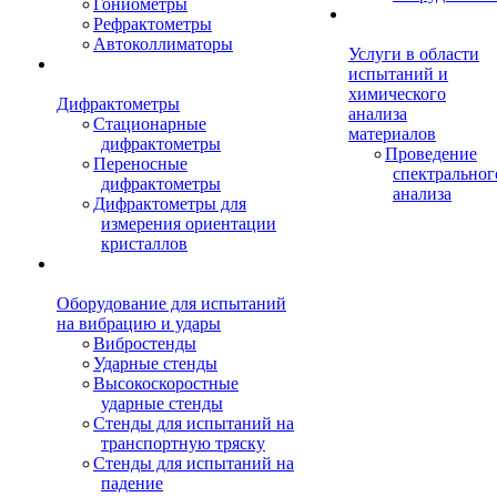
Гониометры
Рефрактометры
Автоколлиматоры
Услуги в области
испытаний и
химического
Дифрактометры
анализа
Стационарные
материалов
дифрактометры
Проведение
Переносные
спектральног
дифрактометры
анализа
Дифрактометры для
измерения ориентации
кристаллов
Оборудование для испытаний
на вибрацию и удары
Вибростенды
Ударные стенды
Высокоскоростные
ударные стенды
Стенды для испытаний на
транспортную тряску
Стенды для испытаний на
падение