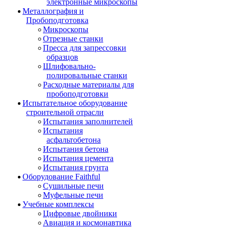
электронные микроскопы
Металлография и
Пробоподготовка
Микроскопы
Отрезные станки
Пресса для запрессовки
образцов
Шлифовально-
полировальные станки
Расходные материалы для
пробоподготовки
Испытательное оборудование
строительной отрасли
Испытания заполнителей
Испытания
асфальтобетона
Испытания бетона
Испытания цемента
Испытания грунта
Оборудование Faithful
Сушильные печи
Муфельные печи
Учебные комплексы
Цифровые двойники
Авиация и космонавтика