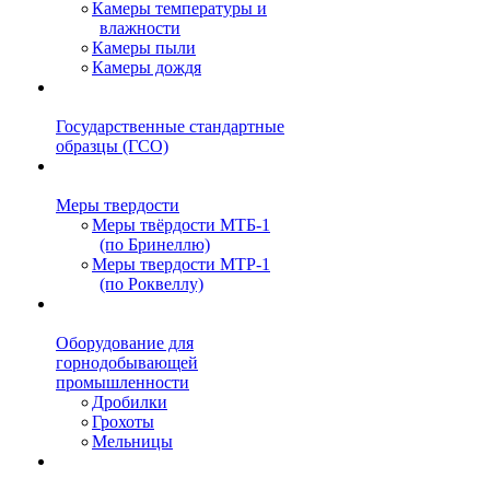
Камеры температуры и
влажности
Камеры пыли
Камеры дождя
Государственные стандартные
образцы (ГСО)
Меры твердости
Меры твёрдости МТБ-1
(по Бринеллю)
Меры твердости МТР-1
(по Роквеллу)
Оборудование для
горнодобывающей
промышленности
Дробилки
Грохоты
Мельницы