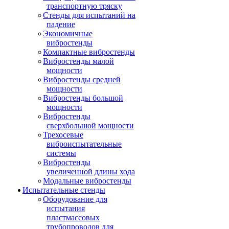
транспортную тряску
Стенды для испытаний на
падение
Экономичные
вибростенды
Компактные вибростенды
Вибростенды малой
мощности
Вибростенды средней
мощности
Вибростенды большой
мощности
Вибростенды
сверхбольшой мощности
Трехосевые
виброиспытательные
системы
Вибростенды
увеличенной длины хода
Модальные вибростенды
Испытательные стенды
Оборудование для
испытания
пластмассовых
трубопроводов для