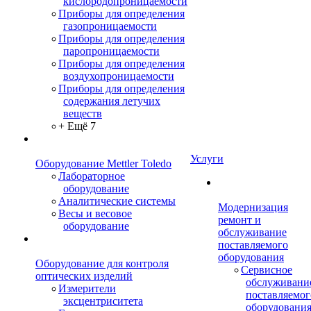
кислородопроницаемости
Приборы для определения
газопроницаемости
Приборы для определения
паропроницаемости
Приборы для определения
воздухопроницаемости
Приборы для определения
содержания летучих
веществ
+ Ещё 7
Услуги
Оборудование Mettler Toledo
Лабораторное
оборудование
Аналитические системы
Модернизация
Весы и весовое
ремонт и
оборудование
обслуживание
поставляемого
оборудования
Оборудование для контроля
Сервисное
оптических изделий
обслуживани
Измерители
поставляемог
эксцентриситета
оборудовани