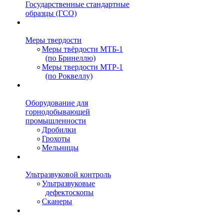
Государственные стандартные
образцы (ГСО)
Меры твердости
Меры твёрдости МТБ-1
(по Бринеллю)
Меры твердости МТР-1
(по Роквеллу)
Оборудование для
горнодобывающей
промышленности
Дробилки
Грохоты
Мельницы
Ультразвуковой контроль
Ультразвуковые
дефектоскопы
Сканеры