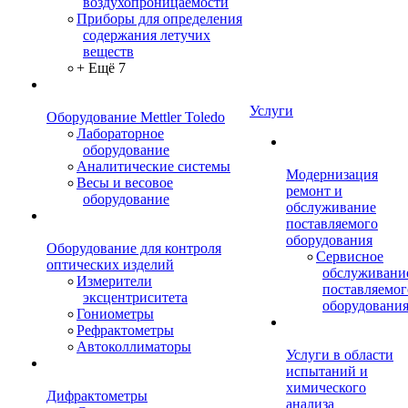
воздухопроницаемости
Приборы для определения
содержания летучих
веществ
+ Ещё 7
Услуги
Оборудование Mettler Toledo
Лабораторное
оборудование
Аналитические системы
Модернизация
Весы и весовое
ремонт и
оборудование
обслуживание
поставляемого
оборудования
Оборудование для контроля
Сервисное
оптических изделий
обслуживани
Измерители
поставляемог
эксцентриситета
оборудовани
Гониометры
Рефрактометры
Автоколлиматоры
Услуги в области
испытаний и
химического
Дифрактометры
анализа