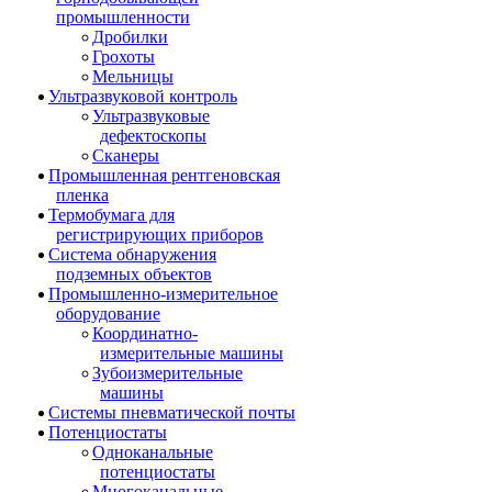
промышленности
Дробилки
Грохоты
Мельницы
Ультразвуковой контроль
Ультразвуковые
дефектоскопы
Сканеры
Промышленная рентгеновская
пленка
Термобумага для
регистрирующих приборов
Система обнаружения
подземных объектов
Промышленно-измерительное
оборудование
Координатно-
измерительные машины
Зубоизмерительные
машины
Системы пневматической почты
Потенциостаты
Одноканальные
потенциостаты
Многоканальные