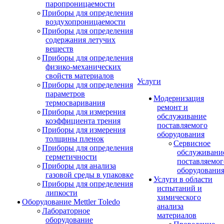
паропроницаемости
Приборы для определения
воздухопроницаемости
Приборы для определения
содержания летучих
веществ
Приборы для определения
физико-механических
свойств материалов
Услуги
Приборы для определения
параметров
Модернизация
термосваривания
ремонт и
Приборы для измерения
обслуживание
коэффициента трения
поставляемого
Приборы для измерения
оборудования
толщины пленок
Сервисное
Приборы для определения
обслуживани
герметичности
поставляемог
Приборы для анализа
оборудовани
газовой среды в упаковке
Услуги в области
Приборы для определения
испытаний и
липкости
химического
Оборудование Mettler Toledo
анализа
Лабораторное
материалов
оборудование