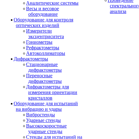
Проведение
Аналитические системы
спектральног
Весы и весовое
анализа
оборудование
Оборудование для контроля
оптических изделий
Измерители
эксцентриситета
Гониометры
Рефрактометры
Автоколлиматоры
Дифрактометры
Стационарные
дифрактометры
Переносные
дифрактометры
Дифрактометры для
измерения ориентации
кристаллов
Оборудование для испытаний
на вибрацию и удары
Вибростенды
Ударные стенды
Высокоскоростные
ударные стенды
Стенды для испытаний на