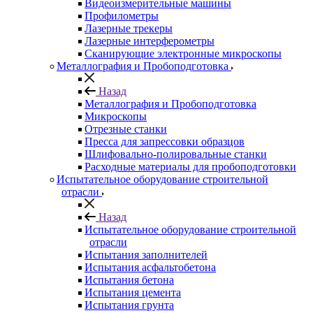
Видеоизмерительные машины
Профилометры
Лазерные трекеры
Лазерные интерферометры
Сканирующие электронные микроскопы
Металлография и Пробоподготовка
Назад
Металлография и Пробоподготовка
Микроскопы
Отрезные станки
Пресса для запрессовки образцов
Шлифовально-полировальные станки
Расходные материалы для пробоподготовки
Испытательное оборудование строительной
отрасли
Назад
Испытательное оборудование строительной
отрасли
Испытания заполнителей
Испытания асфальтобетона
Испытания бетона
Испытания цемента
Испытания грунта