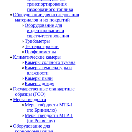
транспортирования
газообразного топлива
Оборудование для исследования
материалов и их покрытий
Оборудование для
индентирования и
скретч-тестирования
Трибометры
Тестеры эррозии
Профилометры
Климатические камеры
Камеры соляного тумана
Камеры температуры и
влажности
Камеры пыли
Камеры дождя
Государственные стандартные
образцы (ГСО)
Меры твердости
Меры твёрдости МТБ-1
(по Бринеллю)
Меры твердости МТР-1
(по Роквеллу)
Оборудование для
горнодобывающей