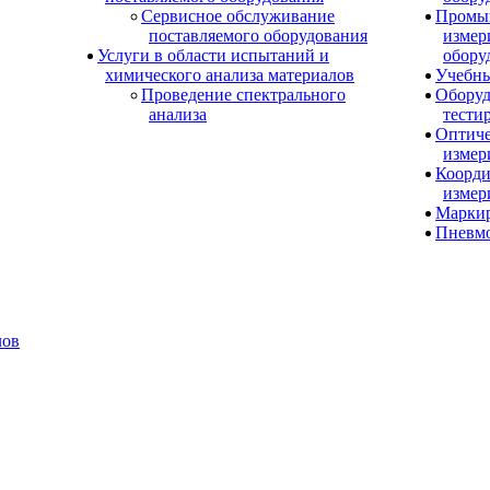
Сервисное обслуживание
Промы
поставляемого оборудования
измер
Услуги в области испытаний и
обору
химического анализа материалов
Учебны
Проведение спектрального
Оборуд
анализа
тести
Оптиче
измер
Коорди
измер
Маркир
Пневм
лов