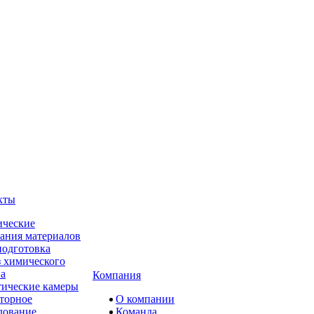
кты
ческие
ания материалов
одготовка
 химического
ва
Компания
ические камеры
торное
О компании
дование
Команда