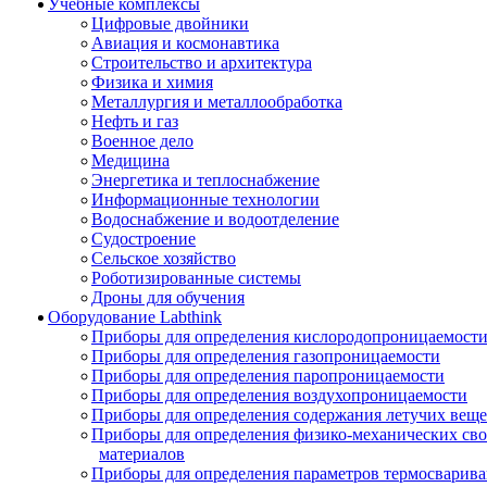
Учебные комплексы
Цифровые двойники
Авиация и космонавтика
Строительство и архитектура
Физика и химия
Металлургия и металлообработка
Нефть и газ
Военное дело
Медицина
Энергетика и теплоснабжение
Информационные технологии
Водоснабжение и водоотделение
Судостроение
Сельское хозяйство
Роботизированные системы
Дроны для обучения
Оборудование Labthink
Приборы для определения кислородопроницаемост
Приборы для определения газопроницаемости
Приборы для определения паропроницаемости
Приборы для определения воздухопроницаемости
Приборы для определения содержания летучих веще
Приборы для определения физико-механических св
материалов
Приборы для определения параметров термосварив