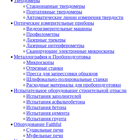
Твердомеры
Стационарные твердомеры
Портативные твердомеры
Автоматические линии измерения твердости
Оптические измерительные приборы
Видеоизмерительные машины
Профилометры
Лазерные трекеры
Лазерные интерферометры
Сканирующие электронные микроскопы
Металлография и Пробоподготовка
Микроскопы
Отрезные станки
Пресса для запрессовки образцов
Шлифовально-полировальные станки
Расходные материалы для пробоподготовки
Испытательное оборудование строительной отрасли
Испытания заполнителей
Испытания асфальтобетона
Испытания бетона
Испытания цемента
Испытания грунта
Оборудование Faithful
Сушильные печи
Муфельные печи