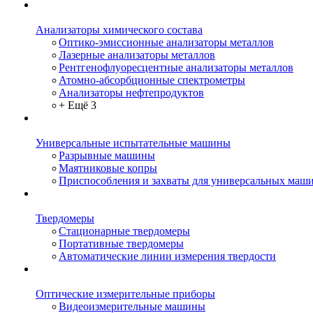
Анализаторы химического состава
Оптико-эмиссионные анализаторы металлов
Лазерные анализаторы металлов
Рентгенофлуоресцентные анализаторы металлов
Атомно-абсорбционные спектрометры
Анализаторы нефтепродуктов
+ Ещё 3
Универсальные испытательные машины
Разрывные машины
Маятниковые копры
Приспособления и захваты для универсальных маш
Твердомеры
Стационарные твердомеры
Портативные твердомеры
Автоматические линии измерения твердости
Оптические измерительные приборы
Видеоизмерительные машины