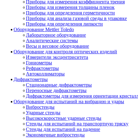
Приборы для измерения коэффициента трения
Приборы для измерения толщины пленок
Приборы для определения герметичности
Приборы для анализа газовой среды в упаковке
Приборы для определения липкости
Оборудование Mettler Toledo
Лабораторное оборудование
Аналитические системы
Весы и весовое оборудование
Оборудование для контроля оптических изделий
Измерители эксцентриситета
Гониометры
Рефрактометры
Автоколлиматоры
Дифрактометры
Стационарные дифрактометры
Переносные дифрактометры
Дифрактометры для измерения ориентации кристал
Оборудование для испытаний на вибрацию и удары
Вибростенды
Ударные стенды
Высокоскоростные ударные стенды
Стенды для испытаний на транспортную тряску
Стенды для испытаний на падение
Экономичные вибростенды