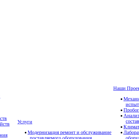
Наши Прое
и
Механи
испыт
Пробоп
Анализ
ств
соста
Услуги
ойств
Климат
Модернизация ремонт и обслуживание
Лабора
ания
поставляемого оборудования
обору