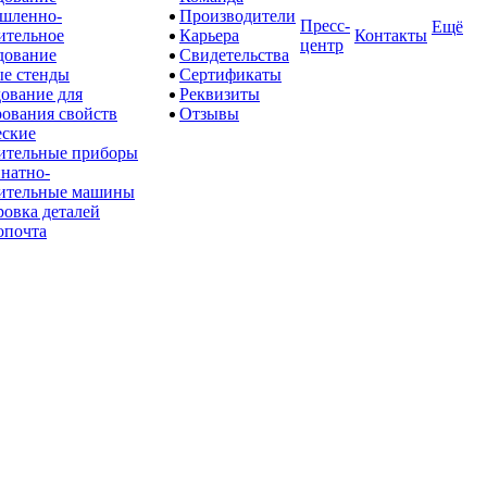
шленно-
Производители
Пресс-
Ещё
ительное
Карьера
Контакты
центр
дование
Свидетельства
е стенды
Сертификаты
ование для
Реквизиты
рования свойств
Отзывы
ские
ительные приборы
натно-
ительные машины
овка деталей
опочта