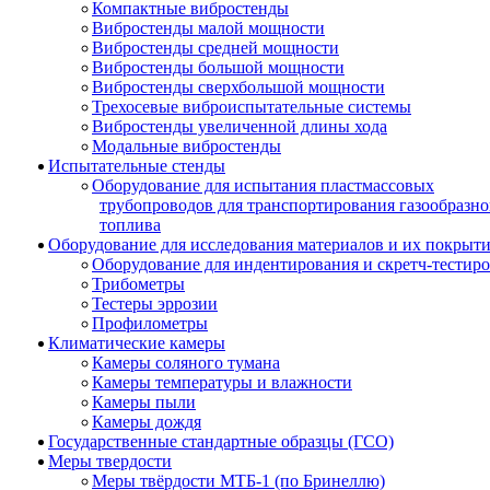
Компактные вибростенды
Вибростенды малой мощности
Вибростенды средней мощности
Вибростенды большой мощности
Вибростенды сверхбольшой мощности
Трехосевые виброиспытательные системы
Вибростенды увеличенной длины хода
Модальные вибростенды
Испытательные стенды
Оборудование для испытания пластмассовых
трубопроводов для транспортирования газообразно
топлива
Оборудование для исследования материалов и их покрыт
Оборудование для индентирования и скретч-тестир
Трибометры
Тестеры эррозии
Профилометры
Климатические камеры
Камеры соляного тумана
Камеры температуры и влажности
Камеры пыли
Камеры дождя
Государственные стандартные образцы (ГСО)
Меры твердости
Меры твёрдости МТБ-1 (по Бринеллю)