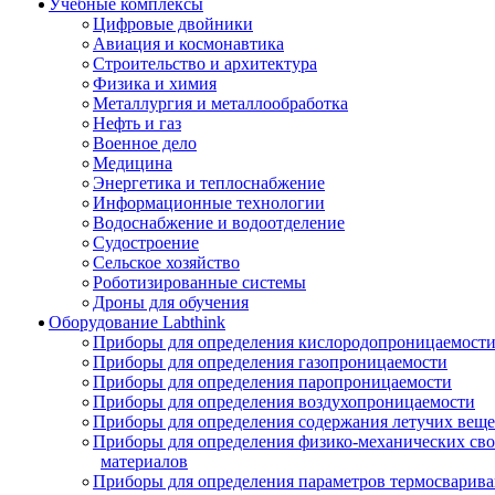
Учебные комплексы
Цифровые двойники
Авиация и космонавтика
Строительство и архитектура
Физика и химия
Металлургия и металлообработка
Нефть и газ
Военное дело
Медицина
Энергетика и теплоснабжение
Информационные технологии
Водоснабжение и водоотделение
Судостроение
Сельское хозяйство
Роботизированные системы
Дроны для обучения
Оборудование Labthink
Приборы для определения кислородопроницаемост
Приборы для определения газопроницаемости
Приборы для определения паропроницаемости
Приборы для определения воздухопроницаемости
Приборы для определения содержания летучих веще
Приборы для определения физико-механических св
материалов
Приборы для определения параметров термосварив