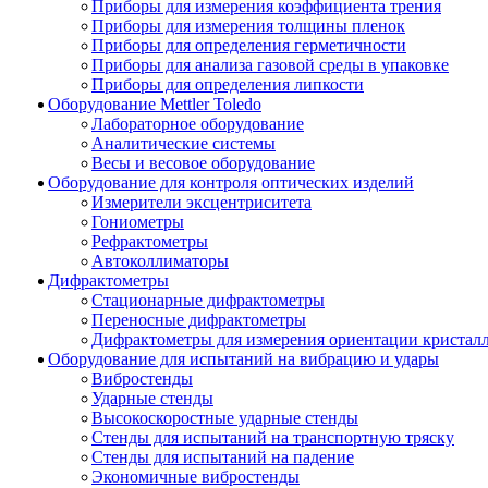
Приборы для измерения коэффициента трения
Приборы для измерения толщины пленок
Приборы для определения герметичности
Приборы для анализа газовой среды в упаковке
Приборы для определения липкости
Оборудование Mettler Toledo
Лабораторное оборудование
Аналитические системы
Весы и весовое оборудование
Оборудование для контроля оптических изделий
Измерители эксцентриситета
Гониометры
Рефрактометры
Автоколлиматоры
Дифрактометры
Стационарные дифрактометры
Переносные дифрактометры
Дифрактометры для измерения ориентации кристал
Оборудование для испытаний на вибрацию и удары
Вибростенды
Ударные стенды
Высокоскоростные ударные стенды
Стенды для испытаний на транспортную тряску
Стенды для испытаний на падение
Экономичные вибростенды