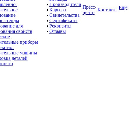
шленно-
Производители
Пресс-
Ещё
ительное
Карьера
Контакты
центр
дование
Свидетельства
е стенды
Сертификаты
ование для
Реквизиты
рования свойств
Отзывы
ские
ительные приборы
натно-
ительные машины
овка деталей
опочта