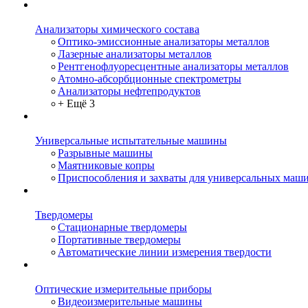
Анализаторы химического состава
Оптико-эмиссионные анализаторы металлов
Лазерные анализаторы металлов
Рентгенофлуоресцентные анализаторы металлов
Атомно-абсорбционные спектрометры
Анализаторы нефтепродуктов
+ Ещё 3
Универсальные испытательные машины
Разрывные машины
Маятниковые копры
Приспособления и захваты для универсальных маш
Твердомеры
Стационарные твердомеры
Портативные твердомеры
Автоматические линии измерения твердости
Оптические измерительные приборы
Видеоизмерительные машины