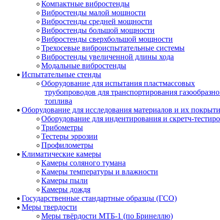
Компактные вибростенды
Вибростенды малой мощности
Вибростенды средней мощности
Вибростенды большой мощности
Вибростенды сверхбольшой мощности
Трехосевые виброиспытательные системы
Вибростенды увеличенной длины хода
Модальные вибростенды
Испытательные стенды
Оборудование для испытания пластмассовых
трубопроводов для транспортирования газообразно
топлива
Оборудование для исследования материалов и их покрыт
Оборудование для индентирования и скретч-тестир
Трибометры
Тестеры эррозии
Профилометры
Климатические камеры
Камеры соляного тумана
Камеры температуры и влажности
Камеры пыли
Камеры дождя
Государственные стандартные образцы (ГСО)
Меры твердости
Меры твёрдости МТБ-1 (по Бринеллю)