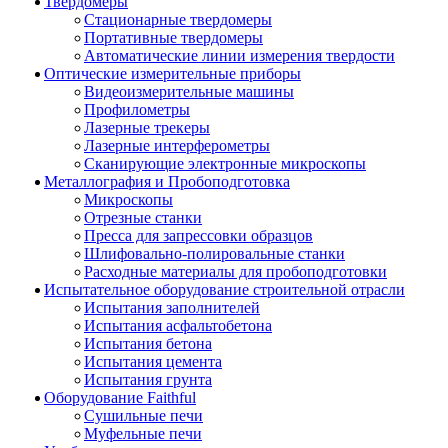
Твердомеры
Стационарные твердомеры
Портативные твердомеры
Автоматические линии измерения твердости
Оптические измерительные приборы
Видеоизмерительные машины
Профилометры
Лазерные трекеры
Лазерные интерферометры
Сканирующие электронные микроскопы
Металлография и Пробоподготовка
Микроскопы
Отрезные станки
Пресса для запрессовки образцов
Шлифовально-полировальные станки
Расходные материалы для пробоподготовки
Испытательное оборудование строительной отрасли
Испытания заполнителей
Испытания асфальтобетона
Испытания бетона
Испытания цемента
Испытания грунта
Оборудование Faithful
Сушильные печи
Муфельные печи