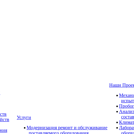
Наши Прое
и
Механи
испыт
Пробоп
Анализ
ств
соста
Услуги
ойств
Климат
Модернизация ремонт и обслуживание
Лабора
ания
поставляемого оборудования
обору