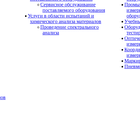
Сервисное обслуживание
Промы
поставляемого оборудования
измер
Услуги в области испытаний и
обору
химического анализа материалов
Учебны
Проведение спектрального
Оборуд
анализа
тести
Оптиче
измер
Коорди
измер
Маркир
Пневм
лов