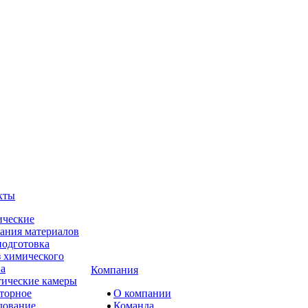
кты
ческие
ания материалов
одготовка
 химического
ва
Компания
ические камеры
торное
О компании
дование
Команда