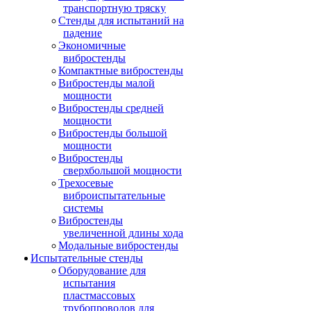
транспортную тряску
Стенды для испытаний на
падение
Экономичные
вибростенды
Компактные вибростенды
Вибростенды малой
мощности
Вибростенды средней
мощности
Вибростенды большой
мощности
Вибростенды
сверхбольшой мощности
Трехосевые
виброиспытательные
системы
Вибростенды
увеличенной длины хода
Модальные вибростенды
Испытательные стенды
Оборудование для
испытания
пластмассовых
трубопроводов для