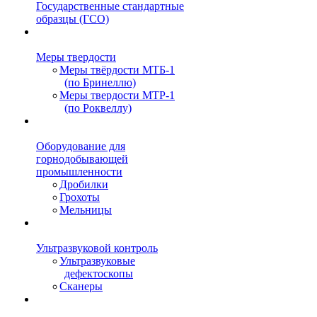
Государственные стандартные
образцы (ГСО)
Меры твердости
Меры твёрдости МТБ-1
(по Бринеллю)
Меры твердости МТР-1
(по Роквеллу)
Оборудование для
горнодобывающей
промышленности
Дробилки
Грохоты
Мельницы
Ультразвуковой контроль
Ультразвуковые
дефектоскопы
Сканеры