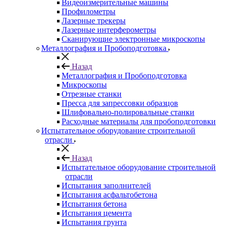
Видеоизмерительные машины
Профилометры
Лазерные трекеры
Лазерные интерферометры
Сканирующие электронные микроскопы
Металлография и Пробоподготовка
Назад
Металлография и Пробоподготовка
Микроскопы
Отрезные станки
Пресса для запрессовки образцов
Шлифовально-полировальные станки
Расходные материалы для пробоподготовки
Испытательное оборудование строительной
отрасли
Назад
Испытательное оборудование строительной
отрасли
Испытания заполнителей
Испытания асфальтобетона
Испытания бетона
Испытания цемента
Испытания грунта