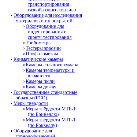
транспортирования
газообразного топлива
Оборудование для исследования
материалов и их покрытий
Оборудование для
индентирования и
скретч-тестирования
Трибометры
Тестеры эррозии
Профилометры
Климатические камеры
Камеры соляного тумана
Камеры температуры и
влажности
Камеры пыли
Камеры дождя
Государственные стандартные
образцы (ГСО)
Меры твердости
Меры твёрдости МТБ-1
(по Бринеллю)
Меры твердости МТР-1
(по Роквеллу)
Оборудование для
горнодобывающей