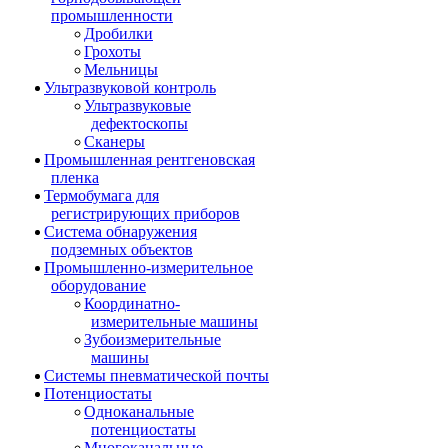
промышленности
Дробилки
Грохоты
Мельницы
Ультразвуковой контроль
Ультразвуковые
дефектоскопы
Сканеры
Промышленная рентгеновская
пленка
Термобумага для
регистрирующих приборов
Система обнаружения
подземных объектов
Промышленно-измерительное
оборудование
Координатно-
измерительные машины
Зубоизмерительные
машины
Системы пневматической почты
Потенциостаты
Одноканальные
потенциостаты
Многоканальные