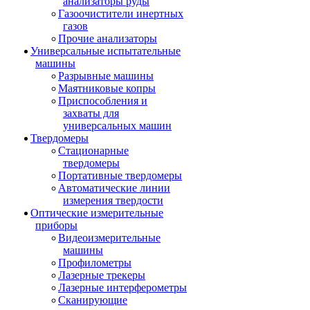
анализаторы руды
Газоочистители инертных
газов
Прочие анализаторы
Универсальные испытательные
машины
Разрывные машины
Маятниковые копры
Приспособления и
захваты для
универсальных машин
Твердомеры
Стационарные
твердомеры
Портативные твердомеры
Автоматические линии
измерения твердости
Оптические измерительные
приборы
Видеоизмерительные
машины
Профилометры
Лазерные трекеры
Лазерные интерферометры
Сканирующие