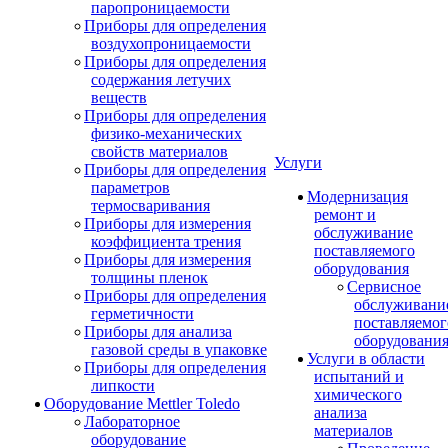
паропроницаемости
Приборы для определения
воздухопроницаемости
Приборы для определения
содержания летучих
веществ
Приборы для определения
физико-механических
свойств материалов
Услуги
Приборы для определения
параметров
Модернизация
термосваривания
ремонт и
Приборы для измерения
обслуживание
коэффициента трения
поставляемого
Приборы для измерения
оборудования
толщины пленок
Сервисное
Приборы для определения
обслуживани
герметичности
поставляемог
Приборы для анализа
оборудовани
газовой среды в упаковке
Услуги в области
Приборы для определения
испытаний и
липкости
химического
Оборудование Mettler Toledo
анализа
Лабораторное
материалов
оборудование