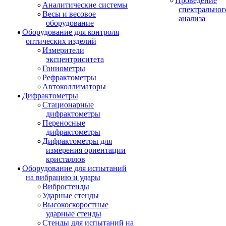
Проведение
Аналитические системы
спектральног
Весы и весовое
анализа
оборудование
Оборудование для контроля
оптических изделий
Измерители
эксцентриситета
Гониометры
Рефрактометры
Автоколлиматоры
Дифрактометры
Стационарные
дифрактометры
Переносные
дифрактометры
Дифрактометры для
измерения ориентации
кристаллов
Оборудование для испытаний
на вибрацию и удары
Вибростенды
Ударные стенды
Высокоскоростные
ударные стенды
Стенды для испытаний на