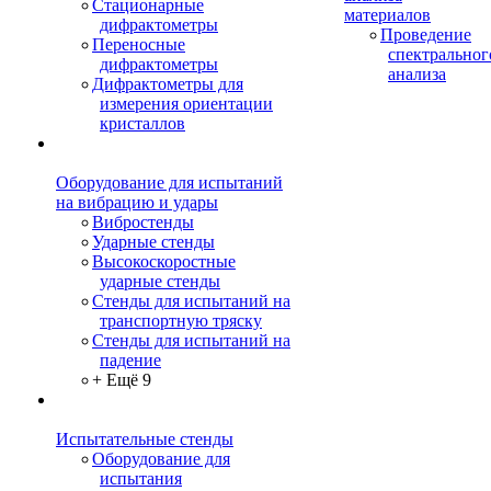
Стационарные
материалов
дифрактометры
Проведение
Переносные
спектральног
дифрактометры
анализа
Дифрактометры для
измерения ориентации
кристаллов
Оборудование для испытаний
на вибрацию и удары
Вибростенды
Ударные стенды
Высокоскоростные
ударные стенды
Стенды для испытаний на
транспортную тряску
Стенды для испытаний на
падение
+ Ещё 9
Испытательные стенды
Оборудование для
испытания