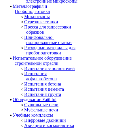
электронные микроскопы
Металлография и
Пробоподготовка
Микроскопы
Отрезные станки
Пресса для запрессовки
образцов
Шлифовально-
полировальные станки
Расходные материалы для
пробоподготовки
Испытательное оборудование
строительной отрасли
Испытания заполнителей
Испытания
асфальтобетона
Испытания бетона
Испытания цемента
Испытания грунта
Оборудование Faithful
Сушильные печи
Муфельные печи
Учебные комплексы
Цифровые двойники
Авиация и космонавтика