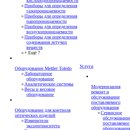
кислородопроницаемости
Приборы для определения
газопроницаемости
Приборы для определения
паропроницаемости
Приборы для определения
воздухопроницаемости
Приборы для определения
содержания летучих
веществ
+ Ещё 7
Услуги
Оборудование Mettler Toledo
Лабораторное
оборудование
Аналитические системы
Модернизация
Весы и весовое
ремонт и
оборудование
обслуживание
поставляемого
оборудования
Оборудование для контроля
Сервисное
оптических изделий
обслуживани
Измерители
поставляемог
эксцентриситета
оборудовани