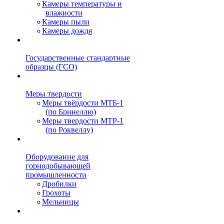
Камеры температуры и
влажности
Камеры пыли
Камеры дождя
Государственные стандартные
образцы (ГСО)
Меры твердости
Меры твёрдости МТБ-1
(по Бринеллю)
Меры твердости МТР-1
(по Роквеллу)
Оборудование для
горнодобывающей
промышленности
Дробилки
Грохоты
Мельницы