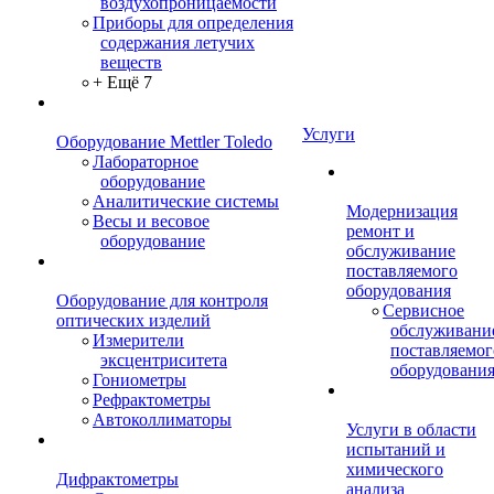
воздухопроницаемости
Приборы для определения
содержания летучих
веществ
+ Ещё 7
Услуги
Оборудование Mettler Toledo
Лабораторное
оборудование
Аналитические системы
Модернизация
Весы и весовое
ремонт и
оборудование
обслуживание
поставляемого
оборудования
Оборудование для контроля
Сервисное
оптических изделий
обслуживани
Измерители
поставляемог
эксцентриситета
оборудовани
Гониометры
Рефрактометры
Автоколлиматоры
Услуги в области
испытаний и
химического
Дифрактометры
анализа