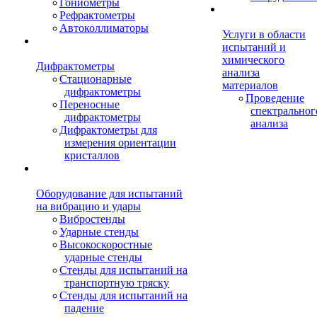
Гониометры
Рефрактометры
Автоколлиматоры
Услуги в области
испытаний и
химического
Дифрактометры
анализа
Стационарные
материалов
дифрактометры
Проведение
Переносные
спектральног
дифрактометры
анализа
Дифрактометры для
измерения ориентации
кристаллов
Оборудование для испытаний
на вибрацию и удары
Вибростенды
Ударные стенды
Высокоскоростные
ударные стенды
Стенды для испытаний на
транспортную тряску
Стенды для испытаний на
падение